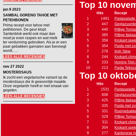
Top 10 nove
jan 9 2023
Hits
Recept
SAMBAL GORENG TAHOE MET
1
1491
Pastasalade 
PETEHBONEN
2
447
Geglazuurde
Prima recept voor tahoe met
petihbonen. De geur klopt.
3
440
Pittige Toma
Santenblok werkt ook maar dan
4
385
Pittige Itali
moet je even raspen en wat melk
5
358
Krokant spe
ter verdunning gebruiken. Als je er een
6
354
Pasta met zo
paar gebakken garnalen aan toevoegt
wordt.......
7
278
Irish Stew
LEES ALLE RECENSIES
8
244
Krokant chin
9
233
Honing Tijm
nov 27 2022
10
213
Pasta Tetrazz
MOSTERDSAUS
Top 10 oktob
Ik zocht een vegetarische variant op de
mosterdsaus die ik gewoonlijk maakte.
Hits
Recept
Onze vegetariër heeft er met smaak van
1
1531
Pastasalade 
gegeten.
2
608
Geglazuurde
LEES ALLE RECENSIES
3
425
Pittige Itali
4
335
Pasta met zo
5
331
Roergebakke
6
329
Pittige Toma
7
311
Krokant chin
8
304
Krokant spe
9
277
Kantonese n