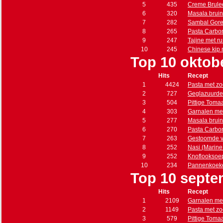
5
435
Creme Brule
6
320
Masala brui
7
282
Sambal Gore
8
265
Pasta Carbo
9
247
Tajine met r
10
245
Chinese kip
Top 10 oktob
Hits
Recept
1
4424
Pasta met zo
2
727
Geglazuurde
3
504
Pittige Toma
4
303
Garnalen met
5
277
Masala brui
6
270
Pasta Carbo
7
263
Gestoomde vi
8
252
Nasi (Marine s
9
252
Knoflooksoe
10
234
Pannenkoeke
Top 10 septe
Hits
Recept
1
2109
Garnalen met
2
1149
Pasta met zo
3
579
Pittige Toma