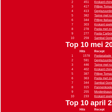
2
451
Krokant chin
3
417
Pittige Toma
4
413
Geglazuurde
5
382
Tajine met r
6
344
Pittige Itali
7
303
Krokant spe
8
278
Pasta met zo
9
277
Pasta Carbo
10
259
Sambal Gore
Top 10 mei 2
Hits
Recept
1
1578
Pastasalade 
2
591
Geglazuurde
3
446
Tajine met r
4
402
Krokant chin
5
387
Pittige Toma
6
363
Pasta met zo
7
344
Sambal Gore
8
315
Pannenkoeke
9
255
Mosterdsaus
10
233
Krokant spe
Top 10 april 
Hits
Recept