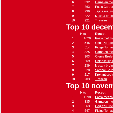
6
332
Garnalen met
7
263
Pasta Carbo
8
239
Tajine met r
9
222
Masala brui
10
221
Tiramisu
Top 10 decem
Hits
Recept
1
1029
Pasta met zo
2
546
Geglazuurde
3
514
Pittige Toma
4
325
Garnalen met
5
303
Creme Brule
6
269
Chinese kip
7
239
Masala brui
8
228
Sambal Gore
9
217
Krokant spe
10
203
Tiramisu
Top 10 nove
Hits
Recept
1
1298
Pasta met zo
2
835
Garnalen met
3
563
Geglazuurde
4
547
Pittige Toma