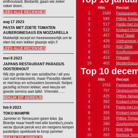
enthousiast. Bedankt, gaan we zeker
vaker doen..
Hits
Recept
LEES ALLE RECENSIES
1
1569
Pastasalade 
2
585
Pittige Toma
aug 17 2023
3
517
Pasta met zo
PASTA MET ZOETE TOMATEN
4
512
Krokant chin
AUBERGINESAUS EN MOZZARELLA
5
457
Beef Tataki
Makkelijk recept en heeeeeeeerlijk om te
6
429
Vietnamese g
eten bij een lekker glaasje wijn.!!
7
423
Irish Stew
LEES ALLE RECENSIES
8
421
Knoflooksoe
9
413
Frikadel
mei 8 2023
10
402
Mosterdsaus
JAPANS RESTAURANT PARADIJS
Top 10 decem
OOSTERHOUT
Wij zijn grote fan van aziatische / all you
can eat restaurants, maar Paradijs steekt
Hits
Recept
er met kop en schouders bovenuit. Netjes
1
1531
Pastasalade 
gezellig schoon lekker, veel keuze en
2
757
Geglazuurde
goede service aan tafel. Vriendel.......
3
425
Pittige Itali
BEKIJK DIT ADRESJE
4
392
Krokant chin
5
374
Pasta met zo
feb 9 2023
6
355
Krokant spe
TOKO MAMPIR
7
329
Pittige Toma
Jammer in Terneuzen geen toko ,tja
Boertje maar heeft niet alle bumbu's,zoals
8
280
Zuurkoolscho
verse djuruk peruk enz en nergens lemper
9
271
Irish Stew
pasteitjes spekkoek te koop jammer
10
262
Biefstuk Tep
BEKIJK DIT ADRESJE