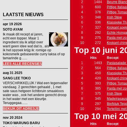
2
1484
Beurre Blan
3
600
Pittige Itali
4
376
Pittige Toma
LAATSTE NIEUWS
5
348
Irish Stew
6
336
Klassieke Th
apr 19 2026
7
327
Krokant spe
SOTO AYAM
8
292
Echte Honga
Ik maak dit recept al jaren,
9
275
Pasta met zo
echt een topper. Maar 1
ingredient sla ik altijd over
10
272
Krokant chin
want geen idee wat dat is.. als
Top 10 juni 2
ik het opzoek krijg ik: romige op
kokosmelk gebaseerde curry laksa of op
Hits
Recept
tamarinde g.......
1
1493
Pastasalade 
LEES ALLE RECENSIES
2
564
Pittige Itali
aug 31 2025
3
450
Klassieke Th
SANG LEE TOKO
4
420
Krokant chin
VERSCHRIKKELIJK ! Wat een tegenvaller
5
393
Pittige Toma
vandaag. 2 gerechten gehaald , 1 met
6
385
Pasta met zo
sate saus hetgeen lichtbruin smaakloos
7
375
Irish Stew
water was , ook het andere gerecht droop
8
345
Madeirasaus
in het water met een kleurtje.
Teruggegaa.......
9
297
Biefstuk Tep
BEKIJK DIT ADRESJE
10
294
Tortellini me
Top 10 mei 2
nov 20 2024
TOKO WARUNG BARU
Hits
Recept