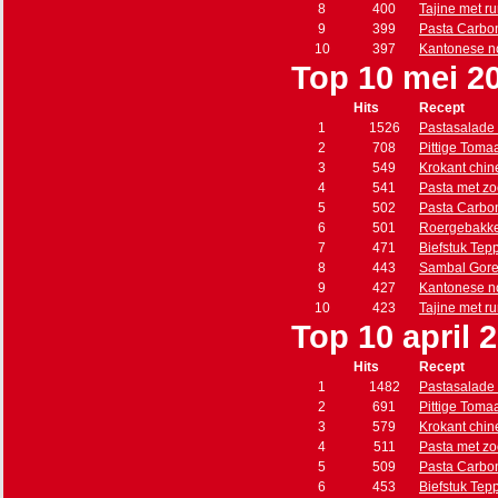
8
400
Tajine met r
9
399
Pasta Carbo
10
397
Kantonese n
Top 10 mei 2
Hits
Recept
1
1526
Pastasalade 
2
708
Pittige Toma
3
549
Krokant chin
4
541
Pasta met zo
5
502
Pasta Carbo
6
501
Roergebakke
7
471
Biefstuk Tep
8
443
Sambal Gore
9
427
Kantonese n
10
423
Tajine met r
Top 10 april 
Hits
Recept
1
1482
Pastasalade 
2
691
Pittige Toma
3
579
Krokant chin
4
511
Pasta met zo
5
509
Pasta Carbo
6
453
Biefstuk Tep