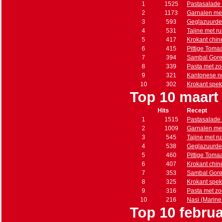
1
1525
Pastasalade 
2
1173
Garnalen met
3
593
Geglazuurde
4
531
Tajine met r
5
417
Krokant chin
6
415
Pittige Toma
7
394
Sambal Gore
8
339
Pasta met zo
9
321
Kantonese n
10
302
Krokant spe
Top 10 maart
Hits
Recept
1
1515
Pastasalade 
2
1009
Garnalen met
3
545
Tajine met r
4
538
Geglazuurde
5
460
Pittige Toma
6
407
Krokant chin
7
353
Sambal Gore
8
325
Krokant spe
9
316
Pasta met zo
10
216
Nasi (Marine s
Top 10 februa