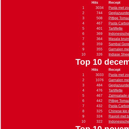
Hits
Recept
1
3034
Pasta met zo
2
744
Geglazuurde
3
508
Pittige Toma
4
467
Pasta Carbo
5
401
Tartiflette
6
369
Indonesisch
7
364
Masala brui
8
359
Sambal Gore
9
355
Garnalen met
10
326
Indiase She
Top 10 decem
Hits
Recept
1
3033
Pasta met zo
2
1076
Garnalen met
3
484
Geglazuurde
4
476
Tartiflette
5
467
Zalmsalade 
6
442
Pittige Toma
7
432
Pasta Carbo
8
325
Chinese kip
9
324
Ravioli met 
10
322
Indonesisch