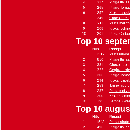
4
327
Pittige Itali
5
265
Pittige Toma
6
257
Krokant spe
7
249
Chocolade g
8
211
Pasta met zo
9
208
Krokant chin
10
201
Pasta Carbo
Top 10 septe
Hits
Recept
1
1512
Pastasalade 
2
810
Pittige Itali
3
331
Chocolade g
4
322
Geglazuurde
5
306
Pittige Toma
6
294
Krokant spe
7
253
Tajine met r
8
237
Pasta met zo
9
200
Krokant chin
10
195
Sambal Gore
Top 10 augus
Hits
Recept
1
1543
Pastasalade 
2
496
Pittige Itali