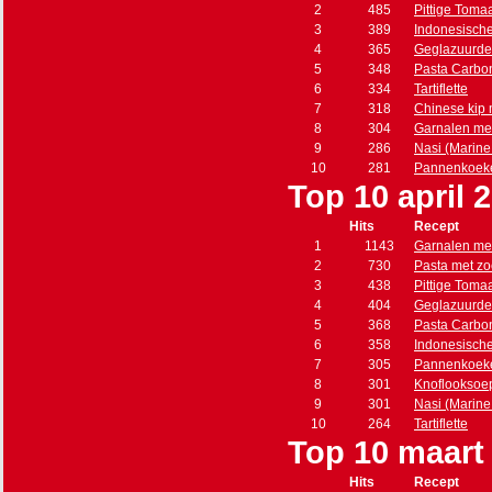
2
485
Pittige Toma
3
389
Indonesisch
4
365
Geglazuurde
5
348
Pasta Carbo
6
334
Tartiflette
7
318
Chinese kip
8
304
Garnalen met
9
286
Nasi (Marine s
10
281
Pannenkoeke
Top 10 april 
Hits
Recept
1
1143
Garnalen met
2
730
Pasta met zo
3
438
Pittige Toma
4
404
Geglazuurde
5
368
Pasta Carbo
6
358
Indonesisch
7
305
Pannenkoeke
8
301
Knoflooksoe
9
301
Nasi (Marine s
10
264
Tartiflette
Top 10 maart
Hits
Recept