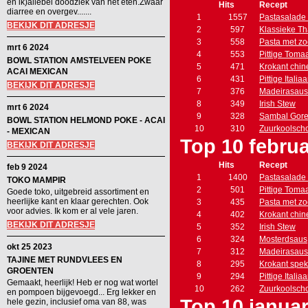
en ik)allebei doodziek van het eten.Zwaar
Hits
Recept
diarree en overgev.......
1
1557
Pastasalade 
BEKIJK DIT ADRESJE
2
597
Klassieke Th
3
558
Pasta met zo
mrt 6 2024
4
553
Pittige Toma
BOWL STATION AMSTELVEEN POKE
5
471
Krokant chin
ACAI MEXICAN
6
431
Pittige Itali
BEKIJK DIT ADRESJE
7
376
Madeirasaus
8
349
Irish Stew
mrt 6 2024
9
328
Sambal Gore
BOWL STATION HELMOND POKE - ACAI
10
310
Zuurkoolscho
- MEXICAN
Top 10 februa
BEKIJK DIT ADRESJE
Hits
Recept
feb 9 2024
1
1400
Pastasalade 
TOKO MAMPIR
2
501
Pittige Toma
Goede toko, uitgebreid assortiment en
heerlijke kant en klaar gerechten. Ook
3
435
Pasta met zo
voor advies. Ik kom er al vele jaren.
4
402
Krokant chin
BEKIJK DIT ADRESJE
5
352
Irish Stew
6
324
Mosterdsaus
okt 25 2023
7
312
Madeirasaus
TAJINE MET RUNDVLEES EN
8
295
Krokant spe
GROENTEN
9
294
Pittige Itali
Gemaakt, heerlijk! Heb er nog wat wortel
10
262
Zuurkoolscho
en pompoen bijgevoegd... Erg lekker en
Top 10 januar
hele gezin, inclusief oma van 88, was