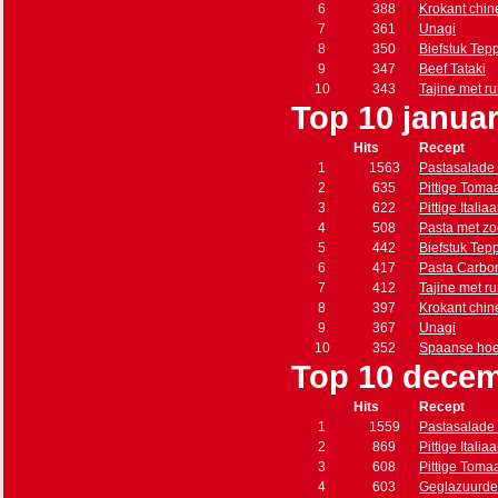
6
388
Krokant chin
7
361
Unagi
8
350
Biefstuk Tep
9
347
Beef Tataki
10
343
Tajine met r
Top 10 januar
Hits
Recept
1
1563
Pastasalade 
2
635
Pittige Toma
3
622
Pittige Itali
4
508
Pasta met zo
5
442
Biefstuk Tep
6
417
Pasta Carbo
7
412
Tajine met r
8
397
Krokant chin
9
367
Unagi
10
352
Spaanse hoe
Top 10 decem
Hits
Recept
1
1559
Pastasalade 
2
869
Pittige Itali
3
608
Pittige Toma
4
603
Geglazuurde