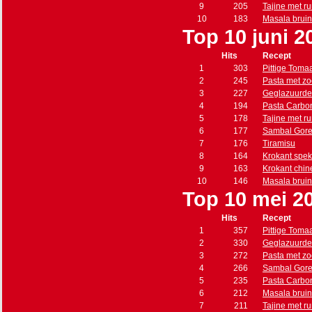
9
205
Tajine met r
10
183
Masala brui
Top 10 juni 2
Hits
Recept
1
303
Pittige Toma
2
245
Pasta met zo
3
227
Geglazuurde
4
194
Pasta Carbo
5
178
Tajine met r
6
177
Sambal Gore
7
176
Tiramisu
8
164
Krokant spe
9
163
Krokant chin
10
146
Masala brui
Top 10 mei 2
Hits
Recept
1
357
Pittige Toma
2
330
Geglazuurde
3
272
Pasta met zo
4
266
Sambal Gore
5
235
Pasta Carbo
6
212
Masala brui
7
211
Tajine met r