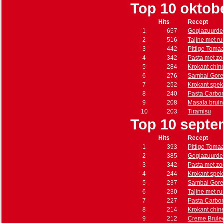
Top 10 oktob
Hits
Recept
1
657
Geglazuurde
2
516
Tajine met r
3
442
Pittige Toma
4
342
Pasta met zo
5
284
Krokant chin
6
276
Sambal Gore
7
252
Krokant spe
8
240
Pasta Carbo
9
208
Masala brui
10
203
Tiramisu
Top 10 septe
Hits
Recept
1
393
Pittige Toma
2
385
Geglazuurde
3
342
Pasta met zo
4
244
Krokant spe
5
237
Sambal Gore
6
230
Tajine met r
7
227
Pasta Carbo
8
214
Krokant chin
9
212
Creme Brule