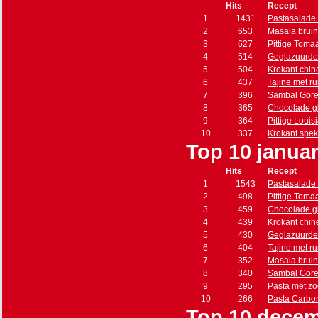
Hits
Recept
1
1431
Pastasalade 
2
653
Masala brui
3
627
Pittige Toma
4
514
Geglazuurde
5
504
Krokant chin
6
437
Tajine met r
7
396
Sambal Gore
8
365
Chocolade g
9
364
Pittige Loui
10
337
Krokant spe
Top 10 januar
Hits
Recept
1
1543
Pastasalade 
2
498
Pittige Toma
3
459
Chocolade g
4
439
Krokant chin
5
430
Geglazuurde
6
404
Tajine met r
7
352
Masala brui
8
340
Sambal Gore
9
295
Pasta met zo
10
266
Pasta Carbo
Top 10 decem