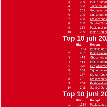
3
399
Pittige Toma
4
358
Tajine met r
5
353
Geglazuurde
6
299
Chocolade g
7
268
Krokant spe
8
236
Sambal Gore
9
234
Pasta met zo
10
229
Pittige Loui
Top 10 juli 2
Hits
Recept
1
1544
Pastasalade 
2
807
Pittige Itali
3
475
Chocolade g
4
414
Pittige Toma
5
370
Geglazuurde
6
354
Tajine met r
7
277
Krokant spe
8
251
Krokant chin
9
244
Pasta met zo
10
242
Sambal Gore
Top 10 juni 2
Hits
Recept
1
1518
Pastasalade 