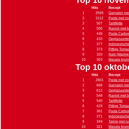
Top 10 nove
Hits
Recept
1
3595
Garnalen met
2
3112
Pasta met zo
3
507
Tartiflette
4
500
Ravioli met 
5
448
Pasta Carbo
6
433
Geglazuurde
7
377
Indonesisch
8
373
Pittige Toma
9
320
Nasi (Marine s
10
303
Masala brui
Top 10 oktob
Hits
Recept
1
2801
Pasta met zo
2
668
Garnalen met
3
612
Geglazuurde
4
548
Ravioli met 
5
540
Tartiflette
6
429
Pittige Toma
7
381
Pasta Carbo
8
371
Indonesisch
9
349
Tajine met r
10
321
Masala brui