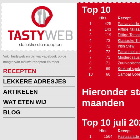
Top 10
Hits
Recept
1
425
Pastasalade 
2
143
Pittige Itali
3
119
Pittige Toma
4
73
Klassieke Th
5
72
Irish Stew
6
72
Pasta met zo
Volg Tastyweb en blijf via Facebook op de
7
71
Mosterdsaus
hoogte van nieuwe recepten en meer.
8
71
Zuurkoolscho
9
69
Krokant spe
RECEPTEN
10
66
Sambal Gore
LEKKERE ADRESJES
Hieronder st
ARTIKELEN
maanden
WAT ETEN WIJ
BLOG
Top 10 juli 2
Hits
Recept
1
1564
Pastasalade 