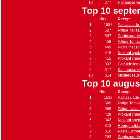
10
277
Hollandse vi
Top 10 septe
Hits
Recept
1
1587
Pastasalade 
2
527
Pittige Itali
3
507
Geglazuurde
4
458
Pittige Toma
5
449
Pasta met zo
6
416
Krokant spe
7
415
Krokant chin
8
333
Gevulde tom
9
317
Kantonese n
10
314
Mosterdsaus
Top 10 augus
Hits
Recept
1
1538
Pastasalade 
2
609
Pittige Toma
3
588
Pittige Itali
4
429
Krokant chin
5
343
Krokant spe
6
313
Roergebakke
7
310
Pasta Carbo
8
293
Geglazuurde