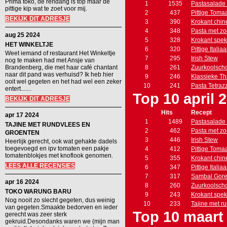
Prima toko, de rendang is top maar de
1
1535
Pastasalade 
pittige kip wat te zoet voor mij.
2
437
Pittige Toma
BEKIJK DIT ADRESJE
3
390
Krokant chin
4
348
Pasta met zo
aug 25 2024
5
328
Krokant spe
HET WINKELTJE
6
320
Pittige Itali
Weet iemand of restaurant Het Winkeltje
7
295
Irish Stew
nog te maken had met Ansje van
Brandenberg, die met haar café chantant
8
261
Zuurkoolscho
naar dit pand was verhuisd? Ik heb hier
9
246
Klassieke Th
ooit wel gegeten en het had wel een zeker
10
241
Pasta Tetrazz
entert.......
Top 10 april 
BEKIJK DIT ADRESJE
Hits
Recept
apr 17 2024
1
1489
Pastasalade 
TAJINE MET RUNDVLEES EN
2
462
Pasta met zo
GROENTEN
3
446
Irish Stew
Heerlijk gerecht, ook wat gehakte dadels
toegevoegd en ipv tomaten een pakje
4
412
Pittige Toma
tomatenblokjes met knoflook genomen.
5
355
Krokant chin
LEES ALLE RECENSIES
6
347
Pittige Itali
7
317
Sambal Gore
apr 16 2024
8
260
Zuurkoolscho
TOKO WARUNG BARU
9
243
Krokant spe
Nog nooit zo slecht gegeten, dus weinig
10
233
Tajine met r
van gegeten.Smaakte bedorven en ieder
Top 10 maart
gerecht was zeer sterk
gekruid.Desondanks waren we (mijn man