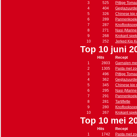
3
525
Pittige Toma
4
404
Geglazuurde
5
326
Chinese kip
6
289
Pannenkoeke
7
287
Knoflooksoe
8
271
Nasi (Marine s
9
268
Krokant spe
10
252
Jerked Kip 
Top 10 juni 2
Hits
Recept
1
2803
Garnalen met
2
1305
Pasta met zo
3
496
Pittige Toma
4
362
Geglazuurde
5
345
Chinese kip
6
295
Nasi (Marine s
7
291
Pannenkoeke
8
281
Tartiflette
9
280
Knoflooksoe
10
267
Krokant spe
Top 10 mei 2
Hits
Recept
1
1742
Pasta met zo