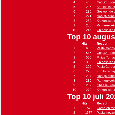
4
463
Geglazuurde
5
295
Knoflooksoe
6
286
Gestoomde vi
7
271
Nasi (Marine s
8
259
Krokant spe
9
256
Pannenkoeke
10
245
Chinese kip
Top 10 augus
Hits
Recept
1
635
Pasta met zo
2
516
Geglazuurde
3
500
Pittige Toma
4
330
Chinese kip
5
300
Pasta Carbo
6
296
Knoflooksoe
7
287
Nasi (Marine s
8
285
Pannenkoeke
9
282
Cheese Stea
10
279
Krokant spe
Top 10 juli 2
Hits
Recept
1
1528
Garnalen met
2
1177
Pasta met zo