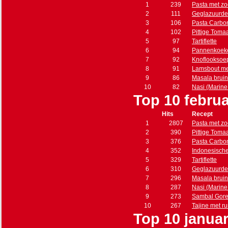
1
239
Pasta met zo
2
111
Geglazuurde
3
106
Pasta Carbo
4
102
Pittige Toma
5
97
Tartiflette
6
94
Pannenkoeke
7
92
Knoflooksoe
8
91
Lamsbout met
9
86
Masala brui
10
82
Nasi (Marine s
Top 10 februa
Hits
Recept
1
2807
Pasta met zo
2
390
Pittige Toma
3
376
Pasta Carbo
4
352
Indonesisch
5
329
Tartiflette
6
310
Geglazuurde
7
296
Masala brui
8
287
Nasi (Marine s
9
273
Sambal Gore
10
267
Tajine met r
Top 10 januar