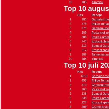
10
185
Tiramisu
Top 10 augus
Hits
Recept
1
380
Garnalen met
2
378
Pittige Toma
3
376
Geglazuurde
4
286
Pasta met zo
5
285
Pasta Carbo
6
241
Krokant chin
7
213
Sambal Gore
8
212
Krokant spe
9
188
Tajine met r
10
185
Tiramisu
Top 10 juli 2
Hits
Recept
1
4618
Garnalen met
2
453
Pittige Toma
3
313
Geglazuurde
4
263
Pasta met zo
5
238
Sambal Gore
6
235
Pasta Carbo
7
227
Krokant spe
8
208
Creme Brule