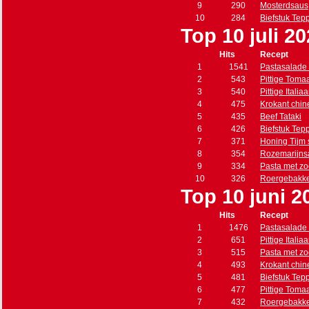
9
290
Mosterdsaus
10
284
Biefstuk Tep
Top 10 juli 2
Hits
Recept
1
1541
Pastasalade 
2
543
Pittige Toma
3
540
Pittige Itali
4
475
Krokant chin
5
435
Beef Tataki
6
426
Biefstuk Tep
7
371
Honing Tijm
8
354
Rozemarijns
9
334
Pasta met zo
10
326
Roergebakke
Top 10 juni 2
Hits
Recept
1
1476
Pastasalade 
2
651
Pittige Itali
3
515
Pasta met zo
4
493
Krokant chin
5
481
Biefstuk Tep
6
477
Pittige Toma
7
432
Roergebakke