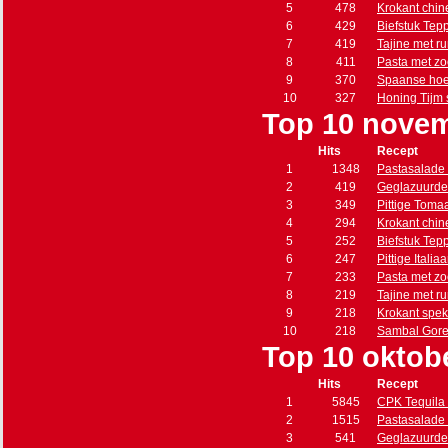
5
478
Krokant chin
6
429
Biefstuk Tep
7
419
Tajine met r
8
411
Pasta met zo
9
370
Spaanse hoe
10
327
Honing Tijm
Top 10 nove
Hits
Recept
1
1348
Pastasalade 
2
419
Geglazuurde
3
349
Pittige Toma
4
294
Krokant chin
5
252
Biefstuk Tep
6
247
Pittige Itali
7
233
Pasta met zo
8
219
Tajine met r
9
218
Krokant spe
10
218
Sambal Gore
Top 10 oktob
Hits
Recept
1
5845
CPK Tequila 
2
1515
Pastasalade 
3
541
Geglazuurde