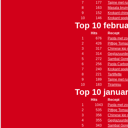
7
177
Tajine met r
8
163
Masala brui
9
152
Krokant chin
10
146
Krokant spe
Top 10 februa
Hits
Recept
1
676
Pasta met zo
2
426
Pittige Toma
3
317
Chinese kip
4
314
Geglazuurde
5
272
Sambal Gore
6
256
Pasta Carbo
7
240
Krokant spe
8
221
Tartiflette
9
189
Tajine met r
10
183
Tiramisu
Top 10 januar
Hits
Recept
1
1043
Pasta met zo
2
535
Pittige Toma
3
356
Chinese kip
4
355
Geglazuurde
5
343
Sambal Gore