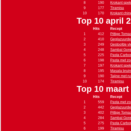
8
190
Krokant spe
9
177
Tiramisu
10
170
Krokant chin
Top 10 april 
Hits
Recept
1
412
Pittige Toma
2
410
Geglazuurde
3
249
Gestoofde vle
4
248
Sambal Gore
5
225
Pasta Carbo
6
198
Pasta met zo
7
197
Krokant spe
8
195
Masala brui
9
190
Tajine met r
10
174
Tiramisu
Top 10 maart
Hits
Recept
1
559
Pasta met zo
2
442
Geglazuurde
3
402
Pittige Toma
4
284
Sambal Gore
5
275
Pasta Carbo
6
199
Tiramisu