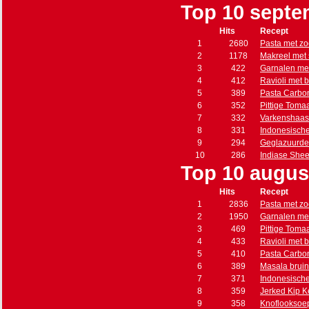
Top 10 septe
Hits
Recept
1
2680
Pasta met zo
2
1178
Makreel met 
3
422
Garnalen met
4
412
Ravioli met 
5
389
Pasta Carbo
6
352
Pittige Toma
7
332
Varkenshaas
8
331
Indonesisch
9
294
Geglazuurde
10
286
Indiase She
Top 10 augus
Hits
Recept
1
2836
Pasta met zo
2
1950
Garnalen met
3
469
Pittige Toma
4
433
Ravioli met 
5
410
Pasta Carbo
6
389
Masala brui
7
371
Indonesisch
8
359
Jerked Kip 
9
358
Knoflooksoe