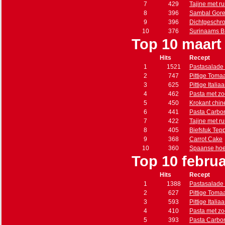
7
429
Tajine met r
8
396
Sambal Gore
9
396
Dichtgeschro
10
376
Surinaams B
Top 10 maart
Hits
Recept
1
1521
Pastasalade 
2
747
Pittige Toma
3
625
Pittige Itali
4
462
Pasta met zo
5
450
Krokant chin
6
441
Pasta Carbo
7
422
Tajine met r
8
405
Biefstuk Tep
9
368
Carrot Cake
10
360
Spaanse hoe
Top 10 februa
Hits
Recept
1
1388
Pastasalade 
2
627
Pittige Toma
3
593
Pittige Itali
4
410
Pasta met zo
5
393
Pasta Carbo