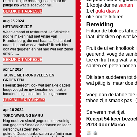
Prima toko, de rendang is top maar de
1 kopje dunne
santen
pittige kip wat te zoet voor mij.
1 el
gula djawa
BEKIJK DIT ADRESJE
olie om te frituren
aug 25 2024
Bereiding
HET WINKELTJE
Frituur de blokjes tahoe
Weet iemand of restaurant Het Winkeltje
laat uitlekken op wat k
nog te maken had met Ansje van
Brandenberg, die met haar café chantant
naar dit pand was verhuisd? Ik heb hier
Fruit de ui en knoflook i
ooit wel gegeten en het had wel een zeker
geurend, voeg de samb
entert.......
toe en fruit nog wat la
BEKIJK DIT ADRESJE
santen en peteh bonen 
apr 17 2024
TAJINE MET RUNDVLEES EN
Dit laten sudderen tot 
GROENTEN
wat pittig is, maar doe 
Heerlijk gerecht, ook wat gehakte dadels
toegevoegd en ipv tomaten een pakje
tomatenblokjes met knoflook genomen.
Voeg dan de tahoe toe e
tahoe zijn smaak pas ;-
LEES ALLE RECENSIES
apr 16 2024
Serveren met rijst.
TOKO WARUNG BARU
Recept 54 keer bezoc
Nog nooit zo slecht gegeten, dus weinig
2013
door
Marco
.
van gegeten.Smaakte bedorven en ieder
gerecht was zeer sterk
gekruid.Desondanks waren we (mijn man