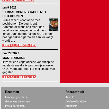
jan 9 2023
SAMBAL GORENG TAHOE MET
PETEHBONEN
Prima recept voor tahoe met
petihbonen. De geur klopt.
Santenblok werkt ook maar dan
moet je even raspen en wat melk
ter verdunning gebruiken. Als je er een
paar gebakken garnalen aan toevoegt
wordt.......
LEES ALLE RECENSIES
nov 27 2022
MOSTERDSAUS
Ik zocht een vegetarische variant op de
mosterdsaus die ik gewoonlijk maakte.
Onze vegetariër heeft er met smaak van
gegeten.
LEES ALLE RECENSIES
Recepten
Recepten uit
Groente gerechten
Amerika
Gevogelte gerechten
Antillen+Caraibben
Pasta gerechten
Argentinie