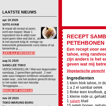
LAATSTE NIEUWS
apr 19 2026
SOTO AYAM
Ik maak dit recept al jaren,
echt een topper. Maar 1
RECEPT
SAMB
ingredient sla ik altijd over
want geen idee wat dat is.. als
PETEHBONEN
ik het opzoek krijg ik: romige op
kokosmelk gebaseerde curry laksa of op
tamarinde g.......
Een recept voor een
LEES ALLE RECENSIES
tahoe, enig randvoo
zijn anders is het 
aug 31 2025
geven wat mij betre
SANG LEE TOKO
VERSCHRIKKELIJK ! Wat een tegenvaller
Vegetarische gerecht
vandaag. 2 gerechten gehaald , 1 met
sate saus hetgeen lichtbruin smaakloos
Ingredienten
water was , ook het andere gerecht droop
1 klein blok tahoe, in 
in het water met een kleurtje.
Teruggegaa.......
1 a 2 el sambal oelek
BEKIJK DIT ADRESJE
1 flinke teen knoflook, 
1 kleine rode ui, gehakt
nov 20 2024
1
salam
blad
TOKO WARUNG BARU
15 peteh bonen, gehal