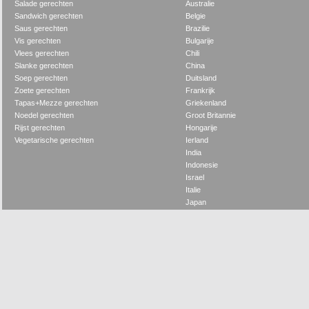
Salade gerechten
Australie
Sandwich gerechten
Belgie
Saus gerechten
Brazilie
Vis gerechten
Bulgarije
Vlees gerechten
Chili
Slanke gerechten
China
Soep gerechten
Duitsland
Zoete gerechten
Frankrijk
Tapas+Mezze gerechten
Griekenland
Noedel gerechten
Groot Britannie
Rijst gerechten
Hongarije
Vegetarische gerechten
Ierland
India
Indonesie
Israel
Italie
Japan