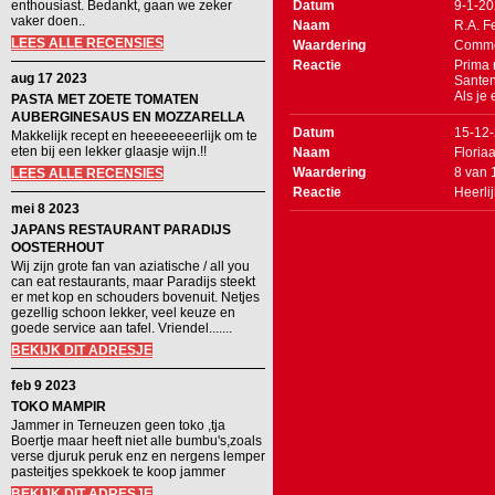
enthousiast. Bedankt, gaan we zeker
Datum
9-1-2
vaker doen..
Naam
R.A. F
LEES ALLE RECENSIES
Waardering
Comme
Reactie
Prima 
aug 17 2023
Santen
Als je
PASTA MET ZOETE TOMATEN
AUBERGINESAUS EN MOZZARELLA
Datum
15-12
Makkelijk recept en heeeeeeeerlijk om te
eten bij een lekker glaasje wijn.!!
Naam
Floria
Waardering
8
van
LEES ALLE RECENSIES
Reactie
Heerlij
mei 8 2023
JAPANS RESTAURANT PARADIJS
OOSTERHOUT
Wij zijn grote fan van aziatische / all you
can eat restaurants, maar Paradijs steekt
er met kop en schouders bovenuit. Netjes
gezellig schoon lekker, veel keuze en
goede service aan tafel. Vriendel.......
BEKIJK DIT ADRESJE
feb 9 2023
TOKO MAMPIR
Jammer in Terneuzen geen toko ,tja
Boertje maar heeft niet alle bumbu's,zoals
verse djuruk peruk enz en nergens lemper
pasteitjes spekkoek te koop jammer
BEKIJK DIT ADRESJE