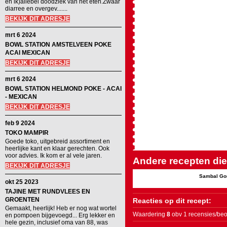
en ik)allebei doodziek van het eten.Zwaar
diarree en overgev.......
BEKIJK DIT ADRESJE
mrt 6 2024
BOWL STATION AMSTELVEEN POKE
ACAI MEXICAN
BEKIJK DIT ADRESJE
mrt 6 2024
BOWL STATION HELMOND POKE - ACAI
- MEXICAN
BEKIJK DIT ADRESJE
feb 9 2024
TOKO MAMPIR
Goede toko, uitgebreid assortiment en
heerlijke kant en klaar gerechten. Ook
voor advies. Ik kom er al vele jaren.
Andere recepten die 
BEKIJK DIT ADRESJE
Sambal Gor
okt 25 2023
TAJINE MET RUNDVLEES EN
GROENTEN
Reacties op dit recept:
Gemaakt, heerlijk! Heb er nog wat wortel
Waardering
8
obv 1 recensies/beo
en pompoen bijgevoegd... Erg lekker en
hele gezin, inclusief oma van 88, was