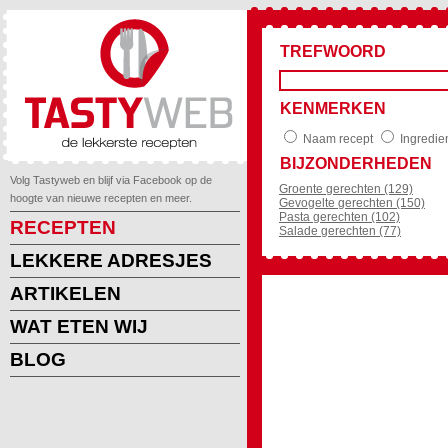
TREFWOORD
KENMERKEN
Naam recept
Ingredie
BIJZONDERHEDEN
Volg Tastyweb en blijf via Facebook op de
Groente gerechten (129)
hoogte van nieuwe recepten en meer.
Gevogelte gerechten (150)
Pasta gerechten (102)
RECEPTEN
Salade gerechten (77)
LEKKERE ADRESJES
ARTIKELEN
WAT ETEN WIJ
BLOG