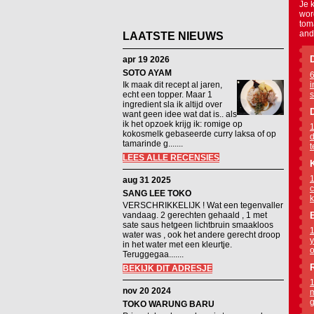
Je 
wor
tom
and
LAATSTE NIEUWS
apr 19 2026
SOTO AYAM
6
Ik maak dit recept al jaren,
i
echt een topper. Maar 1
s
ingredient sla ik altijd over
want geen idee wat dat is.. als
ik het opzoek krijg ik: romige op
1
kokosmelk gebaseerde curry laksa of op
d
tamarinde g.......
t
LEES ALLE RECENSIES
1
aug 31 2025
c
SANG LEE TOKO
k
VERSCHRIKKELIJK ! Wat een tegenvaller
vandaag. 2 gerechten gehaald , 1 met
sate saus hetgeen lichtbruin smaakloos
1
water was , ook het andere gerecht droop
y
in het water met een kleurtje.
o
Teruggegaa.......
BEKIJK DIT ADRESJE
1
nov 20 2024
m
g
TOKO WARUNG BARU