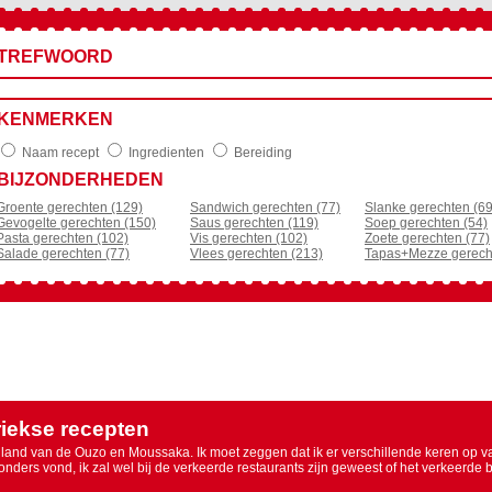
TREFWOORD
KENMERKEN
Naam recept
Ingredienten
Bereiding
BIJZONDERHEDEN
Groente gerechten (129)
Sandwich gerechten (77)
Slanke gerechten (69
Gevogelte gerechten (150)
Saus gerechten (119)
Soep gerechten (54)
Pasta gerechten (102)
Vis gerechten (102)
Zoete gerechten (77)
Salade gerechten (77)
Vlees gerechten (213)
Tapas+Mezze gerech
iekse recepten
 land van de Ouzo en Moussaka. Ik moet zeggen dat ik er verschillende keren op v
zonders vond, ik zal wel bij de verkeerde restaurants zijn geweest of het verkeerde b