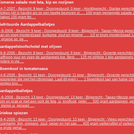
Zomerse salade met feta, kip en rozijnen
4-7-2007 - Bezocht: 9 keer - Doorgestuurd: 0 keer - Hoofdgerecht - Slanke gerecht
lokjes (dit is handig als ze een beetje bevroren zi...... 100 gram gemengde salade 
lakjes 100 gram fet.....
Gefrituurde Aardappelballetjes
-9-2006 - Bezocht: 9 keer - Doorgestuurd: 9 keer - Bijgerecht - Tapas+Mezze gerech
an en voeg mosterdzaad, kurkuma, zout en groene ...... 1/2 el bruin mosterdzaad 1/
 groene sp. pe.....
Aardappelstoofschotel met olijven
6-8-2006 - Bezocht: 8 keer - Doorgestuurd: 8 keer - Bijgerecht - Groente gerechten 
alfhoog vuur en voeg de aardappels toe. Best...... 125 ml olijfolie 1 kilo aardappel
rotere in vie.....
Bloemkool in tomatensaus
4-8-2006 - Bezocht: 11 keer - Doorgestuurd: 11 keer - Bijgerecht - Groente gerecht
esprenkel die met het citroensap. Laat dit even i...... 1 bloemkool sap van halve citro
eentjes kno.....
Aardappelballetjes
-6-2006 - Bezocht: 13 keer - Doorgestuurd: 13 keer - Bijgerecht - Tapas+Mezze g
om en prak er met een vork de feta, ui, knoflook, peter...... 500 gram aardappels, 
 kleine ui, geraspt .....
Griekse spiezen
8-4-2006 - Bezocht: 15 keer - Doorgestuurd: 15 keer - Bijgerecht - Vlees gerechten
ozemarijn, tijm, oregano, zout, peper en het sap...... 400 gram varkensfilet of varke
e grote gehal.....