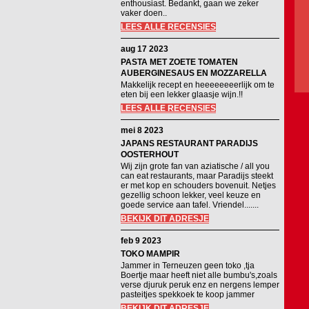
enthousiast. Bedankt, gaan we zeker
vaker doen..
LEES ALLE RECENSIES
aug 17 2023
PASTA MET ZOETE TOMATEN
AUBERGINESAUS EN MOZZARELLA
Makkelijk recept en heeeeeeeerlijk om te
eten bij een lekker glaasje wijn.!!
LEES ALLE RECENSIES
mei 8 2023
JAPANS RESTAURANT PARADIJS
OOSTERHOUT
Wij zijn grote fan van aziatische / all you
can eat restaurants, maar Paradijs steekt
er met kop en schouders bovenuit. Netjes
gezellig schoon lekker, veel keuze en
goede service aan tafel. Vriendel.......
BEKIJK DIT ADRESJE
feb 9 2023
TOKO MAMPIR
Jammer in Terneuzen geen toko ,tja
Boertje maar heeft niet alle bumbu's,zoals
verse djuruk peruk enz en nergens lemper
pasteitjes spekkoek te koop jammer
BEKIJK DIT ADRESJE