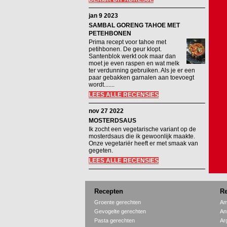
jan 9 2023
SAMBAL GORENG TAHOE MET
PETEHBONEN
Prima recept voor tahoe met
petihbonen. De geur klopt.
Santenblok werkt ook maar dan
moet je even raspen en wat melk
ter verdunning gebruiken. Als je er een
paar gebakken garnalen aan toevoegt
wordt.......
LEES ALLE RECENSIES
nov 27 2022
MOSTERDSAUS
Ik zocht een vegetarische variant op de
mosterdsaus die ik gewoonlijk maakte.
Onze vegetariër heeft er met smaak van
gegeten.
LEES ALLE RECENSIES
Recepten
Re
Groente gerechten
Am
Gevogelte gerechten
An
Pasta gerechten
Ar