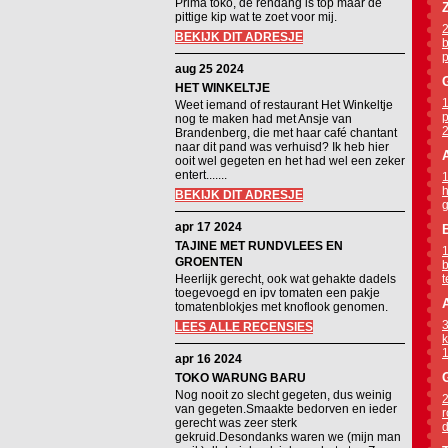
Prima toko, de rendang is top maar de
pittige kip wat te zoet voor mij.
2
BEKIJK DIT ADRESJE
b
p
aug 25 2024
HET WINKELTJE
1
Weet iemand of restaurant Het Winkeltje
p
nog te maken had met Ansje van
2
Brandenberg, die met haar café chantant
naar dit pand was verhuisd? Ik heb hier
ooit wel gegeten en het had wel een zeker
entert.......
1
h
BEKIJK DIT ADRESJE
g
apr 17 2024
TAJINE MET RUNDVLEES EN
1
GROENTEN
b
Heerlijk gerecht, ook wat gehakte dadels
t
toegevoegd en ipv tomaten een pakje
tomatenblokjes met knoflook genomen.
3
LEES ALLE RECENSIES
k
1
apr 16 2024
TOKO WARUNG BARU
Nog nooit zo slecht gegeten, dus weinig
2
van gegeten.Smaakte bedorven en ieder
r
gerecht was zeer sterk
d
gekruid.Desondanks waren we (mijn man