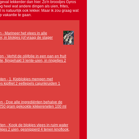
r geval lekkerder dan hier. Zo'n broodjes Gyros
 heel wat andere dingen als uien, frites,
 is natuurlijk ook lekker. Maar ik zou graag wat
p vakantie te gaan.
 - Marineer het vlees in alle
r, in blokjes (of vraag de slager
- Verhit de olijfolie in een pan en fruit
lle, fijngehakt 3 lente-uien, in ringetjes 2
hten - 1. Kipblokjes mengen met
 kipfilet 2 eetlepels cajunkruiden 1
n - Doe alle ingrediënten behalve de
n 250 gram gekookte kikkererwten 100 ml
ten - Kook de blokjes vlees in ruim water
okjes 2 uien, gesnipperd 4 tenen knoflook,