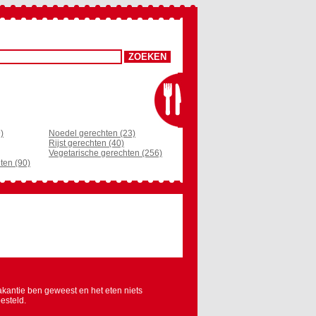
)
Noedel gerechten (23)
Rijst gerechten (40)
Vegetarische gerechten (256)
ten (90)
akantie ben geweest en het eten niets
esteld.