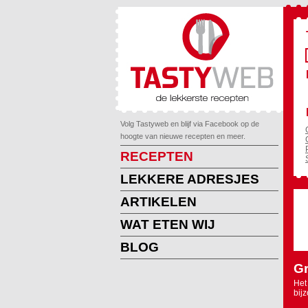
Volg Tastyweb en blijf via Facebook op de
hoogte van nieuwe recepten en meer.
RECEPTEN
LEKKERE ADRESJES
ARTIKELEN
WAT ETEN WIJ
BLOG
Gr
Het
bij