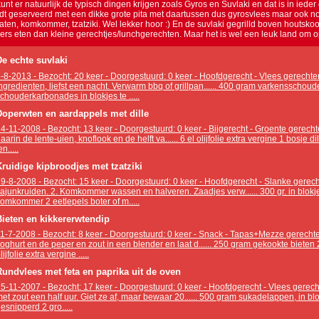
kunt er natuurlijk de typisch dingen krijgen zoals Gyros en Suvlaki en dat is in iede
dt geserveerd met een dikke grote pita met daartussen dus gyrosvlees maar ook nog
aten, komkommer, tzatziki. Wel lekker hoor :) En de suvlaki gegrilld boven houtskool
ers eten dan kleine gerechtjes/lunchgerechten. Maar het is wel een leuk land om o
De echte suvlaki
-8-2013 - Bezocht: 20 keer - Doorgestuurd: 0 keer - Hoofdgerecht - Vlees gerechten
ngredienten, liefst een nacht. Verwarm bbq of grillpan...... 400 gram varkensschoude
chouderkarbonades in blokjes te .....
Doperwten en aardappels met dille
4-11-2008 - Bezocht: 13 keer - Doorgestuurd: 0 keer - Bijgerecht - Groente gerechten 
aarin de lente-uien, knoflook en de helft va...... 6 el olijfolie extra vergine 1 bosje di
en.....
Kruidige kipbroodjes met tzatziki
9-8-2008 - Bezocht: 15 keer - Doorgestuurd: 0 keer - Hoofdgerecht - Slanke gerec
ajunkruiden. 2. Komkommer wassen en halveren. Zaadjes verw...... 300 gr. in blokjes
omkommer 2 eetlepels boter of m.....
Bieten en kikkererwtendip
1-7-2008 - Bezocht: 8 keer - Doorgestuurd: 0 keer - Snack - Tapas+Mezze gerechte
oghurt en de peper en zout in een blender en laat d...... 250 gram gekookte biete
lijfolie extra vergine .....
Rundvlees met feta en paprika uit de oven
5-11-2007 - Bezocht: 17 keer - Doorgestuurd: 0 keer - Hoofdgerecht - Vlees gerech
et zout een half uur. Giet ze af, maar bewaar 20...... 500 gram sukadelappen, in bl
esnipperd 2 gro.....