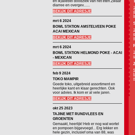
en ik)allebei doodziek van het eten.Zwaar
diarree en overgev.......
1
BEKIJK DIT ADRESJE
d
l
mrt 6 2024
BOWL STATION AMSTELVEEN POKE
1
ACAI MEXICAN
e
BEKIJK DIT ADRESJE
i
mrt 6 2024
1
BOWL STATION HELMOND POKE - ACAI
u
- MEXICAN
BEKIJK DIT ADRESJE
5
feb 9 2024
b
m
TOKO MAMPIR
Goede toko, uitgebreid assortiment en
heerlijke kant en klaar gerechten. Ook
voor advies. Ik kom er al vele jaren.
BEKIJK DIT ADRESJE
okt 25 2023
TAJINE MET RUNDVLEES EN
GROENTEN
Gemaakt, heerlijk! Heb er nog wat wortel
en pompoen bijgevoegd... Erg lekker en
hele gezin, inclusief oma van 88, was