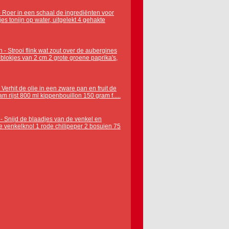
- Roer in een schaal de ingrediënten voor
kjes tonijn op water, uitgelekt 4 gehakte
 - Strooi flink wat zout over de aubergines
n blokjes van 2 cm 2 grote groene paprika's,
 Verhit de olie in een zware pan en fruit de
gram rijst 800 ml kippenbouillon 150 gram f.....
 - Snijd de blaadjes van de venkel en
ine venkelknol 1 rode chilipeper 2 bosuien 75