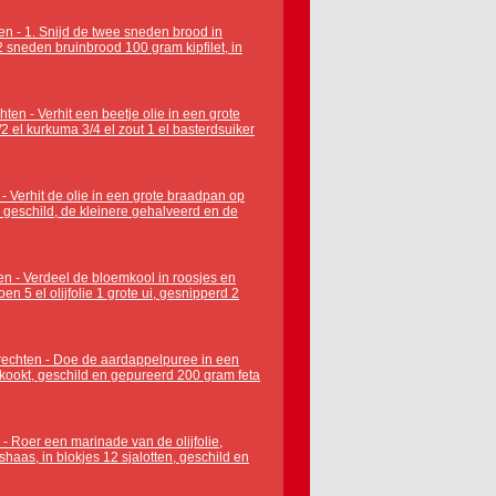
en - 1. Snijd de twee sneden brood in
2 sneden bruinbrood 100 gram kipfilet, in
ten - Verhit een beetje olie in een grote
2 el kurkuma 3/4 el zout 1 el basterdsuiker
- Verhit de olie in een grote braadpan op
s, geschild, de kleinere gehalveerd en de
en - Verdeel de bloemkool in roosjes en
en 5 el olijfolie 1 grote ui, gesnipperd 2
erechten - Doe de aardappelpuree in een
gekookt, geschild en gepureerd 200 gram feta
 - Roer een marinade van de olijfolie,
nshaas, in blokjes 12 sjalotten, geschild en