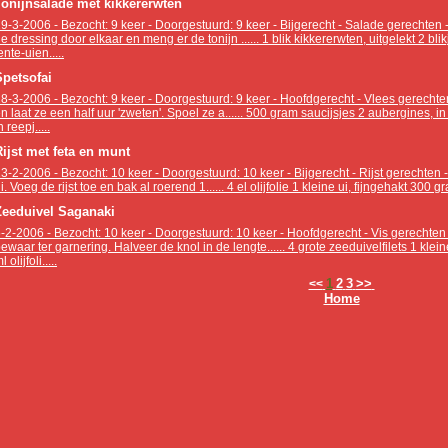
Tonijnsalade met kikkererwten
9-3-2006 - Bezocht: 9 keer - Doorgestuurd: 9 keer - Bijgerecht - Salade gerechten 
e dressing door elkaar en meng er de tonijn ...... 1 blik kikkererwten, uitgelekt 2 bli
ente-uien.....
Spetsofai
8-3-2006 - Bezocht: 9 keer - Doorgestuurd: 9 keer - Hoofdgerecht - Vlees gerechten
n laat ze een half uur 'zweten'. Spoel ze a...... 500 gram saucijsjes 2 aubergines, i
n reepj.....
Rijst met feta en munt
3-2-2006 - Bezocht: 10 keer - Doorgestuurd: 10 keer - Bijgerecht - Rijst gerechten -
i. Voeg de rijst toe en bak al roerend 1...... 4 el olijfolie 1 kleine ui, fijngehakt 300 
Zeeduivel Saganaki
-2-2006 - Bezocht: 10 keer - Doorgestuurd: 10 keer - Hoofdgerecht - Vis gerechten
ewaar ter garnering. Halveer de knol in de lengte...... 4 grote zeeduivelfilets 1 kle
l olijfoli.....
1
2
3
>>
<<
Home