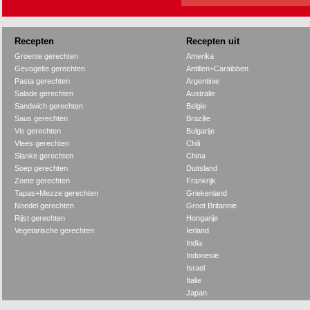
Recepten
Recepten uit
Groente gerechten
Amerika
Gevogelte gerechten
Antillen+Caraibben
Pasta gerechten
Argentinie
Salade gerechten
Australie
Sandwich gerechten
Belgie
Saus gerechten
Brazilie
Vis gerechten
Bulgarije
Vlees gerechten
Chili
Slanke gerechten
China
Soep gerechten
Duitsland
Zoete gerechten
Frankrijk
Tapas+Mezze gerechten
Griekenland
Noedel gerechten
Groot Britannie
Rijst gerechten
Hongarije
Vegetarische gerechten
Ierland
India
Indonesie
Israel
Italie
Japan