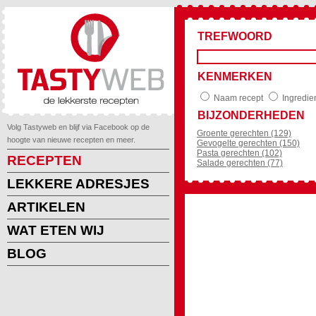
TREFWOORD
KENMERKEN
Naam recept
Ingredie
BIJZONDERHEDEN
Volg Tastyweb en blijf via Facebook op de
Groente gerechten (129)
hoogte van nieuwe recepten en meer.
Gevogelte gerechten (150)
Pasta gerechten (102)
RECEPTEN
Salade gerechten (77)
LEKKERE ADRESJES
ARTIKELEN
WAT ETEN WIJ
BLOG