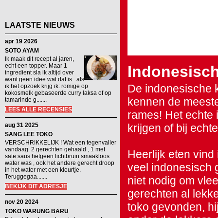
LAATSTE NIEUWS
apr 19 2026
SOTO AYAM
Ik maak dit recept al jaren,
echt een topper. Maar 1
Indonesisch
ingredient sla ik altijd over
want geen idee wat dat is.. als
De indonesische 
ik het opzoek krijg ik: romige op
kokosmelk gebaseerde curry laksa of op
kennen de meeste 
tamarinde g.......
LEES ALLE RECENSIES
rames! Het echte i
aug 31 2025
krijgen of bij ech
SANG LEE TOKO
VERSCHRIKKELIJK ! Wat een tegenvaller
vandaag. 2 gerechten gehaald , 1 met
Heerlijk eten vind 
sate saus hetgeen lichtbruin smaakloos
water was , ook het andere gerecht droop
veel indonesisch g
in het water met een kleurtje.
Teruggegaa.......
niet nodig om vle
BEKIJK DIT ADRESJE
gerechten al lekk
nov 20 2024
toko gevonden, hij
TOKO WARUNG BARU