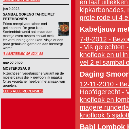
en laat uitlekken
kipkarbonades, m
jan 9 2023
SAMBAL GORENG TAHOE MET
grote rode ui 4 e..
PETEHBONEN
Prima recept voor tahoe met
Kabeljauw me
petihbonen. De geur klopt.
Santenblok werkt ook maar dan
moet je even raspen en wat melk
7-8-2012 - Bezoc
ter verdunning gebruiken. Als je er een
paar gebakken garnalen aan toevoegt
- Vis gerechten 
wordt.......
knoflook en ui in
LEES ALLE RECENSIES
vel 2 el sambal o
nov 27 2022
MOSTERDSAUS
Daging Smoor
Ik zocht een vegetarische variant op de
mosterdsaus die ik gewoonlijk maakte.
Onze vegetariër heeft er met smaak van
12-11-2010 - Bez
gegeten.
Hoofdgerecht - 
LEES ALLE RECENSIES
knoflook en lombo
magere runderla
knoflook 5 sjalott
Babi Lombok 