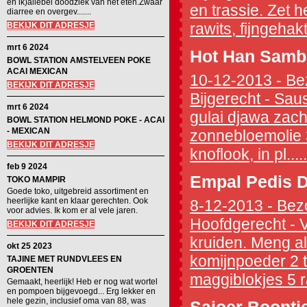
en ik)allebei doodziek van het eten.Zwaar
en trassie. Zet h
diarree en overgev.......
rawits, fijngehakt
BEKIJK DIT ADRESJE
mrt 6 2024
Hot Han Samb
BOWL STATION AMSTELVEEN POKE
ACAI MEXICAN
10-12-2013 - Bez
BEKIJK DIT ADRESJE
Bijgerecht - Sau
mrt 6 2024
gulai djawa zacht
BOWL STATION HELMOND POKE - ACAI
- MEXICAN
zonnebloemolie 3
BEKIJK DIT ADRESJE
knoflook, in pl.....
feb 9 2024
Empal Pedis D
TOKO MAMPIR
Goede toko, uitgebreid assortiment en
heerlijke kant en klaar gerechten. Ook
8-12-2013 - Bezo
voor advies. Ik kom er al vele jaren.
Hoofdgerecht - 
BEKIJK DIT ADRESJE
kruiden. Meng all
okt 25 2023
komijnpoeder 2 t
TAJINE MET RUNDVLEES EN
GROENTEN
maggiblokjes 5 ra
Gemaakt, heerlijk! Heb er nog wat wortel
en pompoen bijgevoegd... Erg lekker en
hele gezin, inclusief oma van 88, was