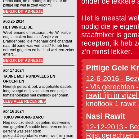
onder de lekkere 
Prima toko, de rendang is top maar de
pittige kip wat te zoet voor mij.
BEKIJK DIT ADRESJE
Het is meestal wel
aug 25 2024
nodig die je eigen
HET WINKELTJE
Weet iemand of restaurant Het Winkeltje
staafmixer is gema
nog te maken had met Ansje van
Brandenberg, die met haar café chantant
recepten, ik heb 
naar dit pand was verhuisd? Ik heb hier
z'n minst lekker.
ooit wel gegeten en het had wel een zeker
entert.......
BEKIJK DIT ADRESJE
Pittige Gele 
apr 17 2024
TAJINE MET RUNDVLEES EN
12-6-2016 - Bezo
GROENTEN
- Vis gerechten 
Heerlijk gerecht, ook wat gehakte dadels
toegevoegd en ipv tomaten een pakje
rawit fijn in vij
tomatenblokjes met knoflook genomen.
LEES ALLE RECENSIES
knoflook 1 rawit 1
apr 16 2024
Nasi Rawit
TOKO WARUNG BARU
Nog nooit zo slecht gegeten, dus weinig
12-12-2013 - Bez
van gegeten.Smaakte bedorven en ieder
gerecht was zeer sterk
Rijst gerechten 
gekruid.Desondanks waren we (mijn man