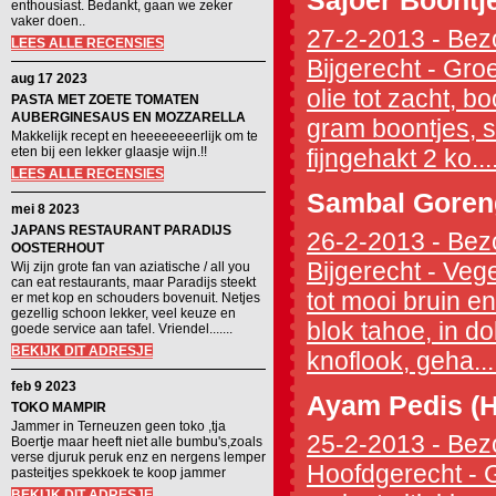
Sajoer Boontj
enthousiast. Bedankt, gaan we zeker
vaker doen..
27-2-2013 - Bezo
LEES ALLE RECENSIES
Bijgerecht - Groe
aug 17 2023
olie tot zacht, 
PASTA MET ZOETE TOMATEN
AUBERGINESAUS EN MOZZARELLA
gram boontjes, s
Makkelijk recept en heeeeeeeerlijk om te
eten bij een lekker glaasje wijn.!!
fijngehakt 2 ko....
LEES ALLE RECENSIES
Sambal Goren
mei 8 2023
JAPANS RESTAURANT PARADIJS
26-2-2013 - Bezo
OOSTERHOUT
Bijgerecht - Veg
Wij zijn grote fan van aziatische / all you
can eat restaurants, maar Paradijs steekt
tot mooi bruin en 
er met kop en schouders bovenuit. Netjes
gezellig schoon lekker, veel keuze en
blok tahoe, in d
goede service aan tafel. Vriendel.......
BEKIJK DIT ADRESJE
knoflook, geha...
feb 9 2023
Ayam Pedis (H
TOKO MAMPIR
Jammer in Terneuzen geen toko ,tja
25-2-2013 - Bezo
Boertje maar heeft niet alle bumbu's,zoals
verse djuruk peruk enz en nergens lemper
Hoofdgerecht - G
pasteitjes spekkoek te koop jammer
BEKIJK DIT ADRESJE