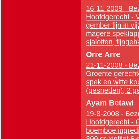
16-11-2009 - Bez
Hoofdgerecht - V
gember fijn in v
magere speklappe
sjalotten, fijngeha
Orre Arre
21-11-2008 - Bez
Groente gerechte
spek en witte koo
(gesneden), 2 gek
Ayam Betawi
19-8-2008 - Bezo
Hoofdgerecht - 
boemboe ingredie
300 gr kipfilet 6