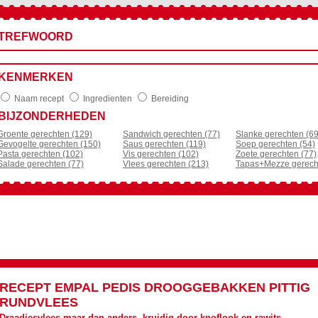
TREFWOORD
KENMERKEN
Naam recept
Ingredienten
Bereiding
BIJZONDERHEDEN
Groente gerechten (129)
Sandwich gerechten (77)
Slanke gerechten (69
Gevogelte gerechten (150)
Saus gerechten (119)
Soep gerechten (54)
Pasta gerechten (102)
Vis gerechten (102)
Zoete gerechten (77)
Salade gerechten (77)
Vlees gerechten (213)
Tapas+Mezze gerech
RECEPT
EMPAL PEDIS DROOGGEBAKKEN PITTIG
RUNDVLEES
Draadjesvlees maar dan anders, kruidig door knoflook en rawits.