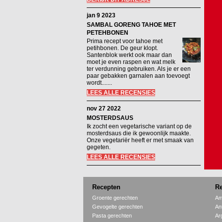
jan 9 2023
SAMBAL GORENG TAHOE MET
PETEHBONEN
Prima recept voor tahoe met
petihbonen. De geur klopt.
Santenblok werkt ook maar dan
moet je even raspen en wat melk
ter verdunning gebruiken. Als je er een
paar gebakken garnalen aan toevoegt
wordt.......
LEES ALLE RECENSIES
nov 27 2022
MOSTERDSAUS
Ik zocht een vegetarische variant op de
mosterdsaus die ik gewoonlijk maakte.
Onze vegetariër heeft er met smaak van
gegeten.
LEES ALLE RECENSIES
Recepten
Re
Groente gerechten
Am
Gevogelte gerechten
An
Pasta gerechten
Ar