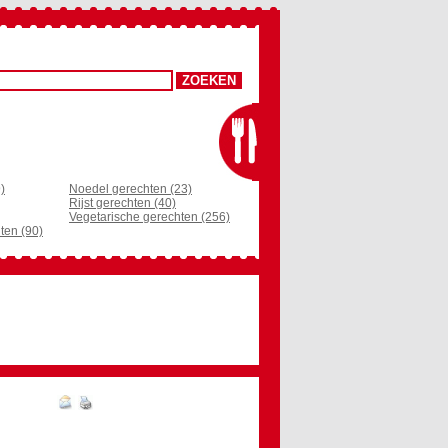
)
Noedel gerechten (23)
Rijst gerechten (40)
Vegetarische gerechten (256)
ten (90)