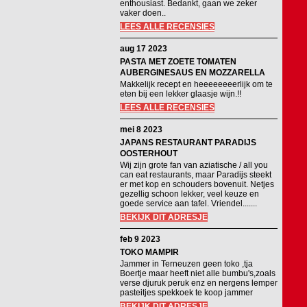
enthousiast. Bedankt, gaan we zeker
vaker doen..
LEES ALLE RECENSIES
aug 17 2023
PASTA MET ZOETE TOMATEN
AUBERGINESAUS EN MOZZARELLA
Makkelijk recept en heeeeeeeerlijk om te
eten bij een lekker glaasje wijn.!!
LEES ALLE RECENSIES
mei 8 2023
JAPANS RESTAURANT PARADIJS
OOSTERHOUT
Wij zijn grote fan van aziatische / all you
can eat restaurants, maar Paradijs steekt
er met kop en schouders bovenuit. Netjes
gezellig schoon lekker, veel keuze en
goede service aan tafel. Vriendel.......
BEKIJK DIT ADRESJE
feb 9 2023
TOKO MAMPIR
Jammer in Terneuzen geen toko ,tja
Boertje maar heeft niet alle bumbu's,zoals
verse djuruk peruk enz en nergens lemper
pasteitjes spekkoek te koop jammer
BEKIJK DIT ADRESJE