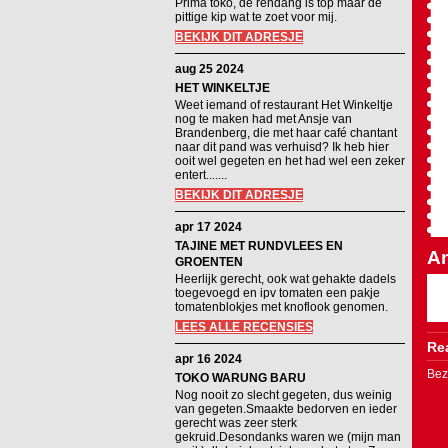
Prima toko, de rendang is top maar de
pittige kip wat te zoet voor mij.
BEKIJK DIT ADRESJE
aug 25 2024
HET WINKELTJE
Weet iemand of restaurant Het Winkeltje
nog te maken had met Ansje van
Brandenberg, die met haar café chantant
naar dit pand was verhuisd? Ik heb hier
ooit wel gegeten en het had wel een zeker
entert.......
BEKIJK DIT ADRESJE
apr 17 2024
TAJINE MET RUNDVLEES EN
An
GROENTEN
Heerlijk gerecht, ook wat gehakte dadels
toegevoegd en ipv tomaten een pakje
tomatenblokjes met knoflook genomen.
LEES ALLE RECENSIES
Rea
apr 16 2024
Bez
TOKO WARUNG BARU
Nog nooit zo slecht gegeten, dus weinig
van gegeten.Smaakte bedorven en ieder
gerecht was zeer sterk
gekruid.Desondanks waren we (mijn man