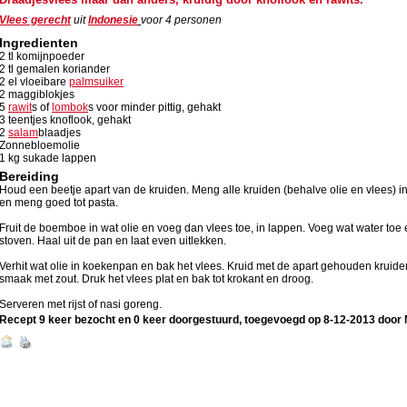
Vlees gerecht
uit
Indonesie
voor
4
personen
Ingredienten
2 tl komijnpoeder
2 tl gemalen koriander
2 el vloeibare
palmsuiker
2 maggiblokjes
5
rawit
s of
lombok
s voor minder pittig, gehakt
3 teentjes knoflook, gehakt
2
salam
blaadjes
Zonnebloemolie
1 kg sukade lappen
Bereiding
Houd een beetje apart van de kruiden. Meng alle kruiden (behalve olie en vlees)
en meng goed tot pasta.
Fruit de boemboe in wat olie en voeg dan vlees toe, in lappen. Voeg wat water toe 
stoven. Haal uit de pan en laat even uitlekken.
Verhit wat olie in koekenpan en bak het vlees. Kruid met de apart gehouden kruid
smaak met zout. Druk het vlees plat en bak tot krokant en droog.
Serveren met rijst of nasi goreng.
Recept 9 keer bezocht en 0 keer doorgestuurd, toegevoegd op
8-12-2013
door