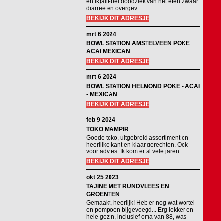
en ik)allebei doodziek van het eten.Zwaar
diarree en overgev.......
BEKIJK DIT ADRESJE
mrt 6 2024
BOWL STATION AMSTELVEEN POKE
ACAI MEXICAN
BEKIJK DIT ADRESJE
mrt 6 2024
BOWL STATION HELMOND POKE - ACAI
- MEXICAN
BEKIJK DIT ADRESJE
feb 9 2024
TOKO MAMPIR
Goede toko, uitgebreid assortiment en
heerlijke kant en klaar gerechten. Ook
voor advies. Ik kom er al vele jaren.
BEKIJK DIT ADRESJE
okt 25 2023
TAJINE MET RUNDVLEES EN
GROENTEN
Gemaakt, heerlijk! Heb er nog wat wortel
en pompoen bijgevoegd... Erg lekker en
hele gezin, inclusief oma van 88, was