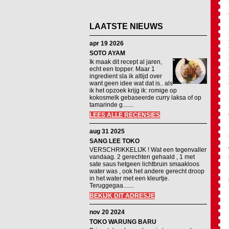
LAATSTE NIEUWS
apr 19 2026
SOTO AYAM
Ik maak dit recept al jaren,
echt een topper. Maar 1
ingredient sla ik altijd over
want geen idee wat dat is.. als
ik het opzoek krijg ik: romige op
kokosmelk gebaseerde curry laksa of op
tamarinde g.......
LEES ALLE RECENSIES
aug 31 2025
SANG LEE TOKO
VERSCHRIKKELIJK ! Wat een tegenvaller
vandaag. 2 gerechten gehaald , 1 met
sate saus hetgeen lichtbruin smaakloos
water was , ook het andere gerecht droop
in het water met een kleurtje.
Teruggegaa.......
BEKIJK DIT ADRESJE
nov 20 2024
TOKO WARUNG BARU