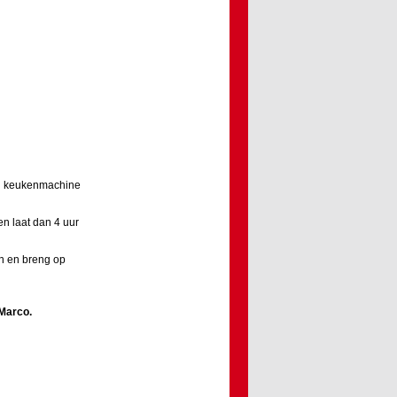
 in keukenmachine
en laat dan 4 uur
en en breng op
Marco
.