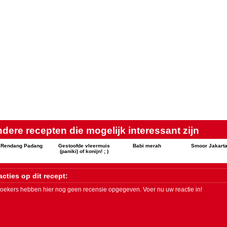
dere recepten die mogelijk interessant zijn
Rendang Padang
Gestoofde vleermuis
Babi merah
Smoor Jakart
(paniki) of konijn! ; )
cties op dit recept:
oekers hebben hier nog geen recensie opgegeven. Voer nu uw reactie in!