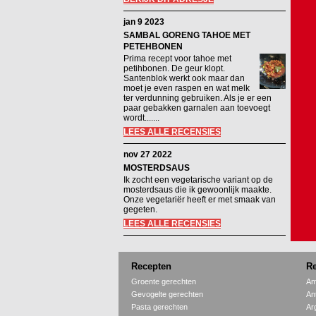
jan 9 2023
SAMBAL GORENG TAHOE MET
PETEHBONEN
Prima recept voor tahoe met
petihbonen. De geur klopt.
Santenblok werkt ook maar dan
moet je even raspen en wat melk
ter verdunning gebruiken. Als je er een
paar gebakken garnalen aan toevoegt
wordt.......
LEES ALLE RECENSIES
nov 27 2022
MOSTERDSAUS
Ik zocht een vegetarische variant op de
mosterdsaus die ik gewoonlijk maakte.
Onze vegetariër heeft er met smaak van
gegeten.
LEES ALLE RECENSIES
Recepten
Re
Groente gerechten
Am
Gevogelte gerechten
An
Pasta gerechten
Ar