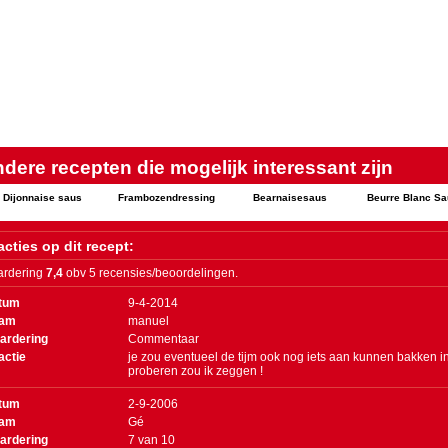
dere recepten die mogelijk interessant zijn
Dijonnaise saus
Frambozendressing
Bearnaisesaus
Beurre Blanc Sa
cties op dit recept:
rdering
7,4
obv 5 recensies/beoordelingen.
tum
9-4-2014
am
manuel
ardering
Commentaar
actie
je zou eventueel de tijm ook nog iets aan kunnen bakken i
proberen zou ik zeggen !
tum
2-9-2006
am
Gé
ardering
7
van
10