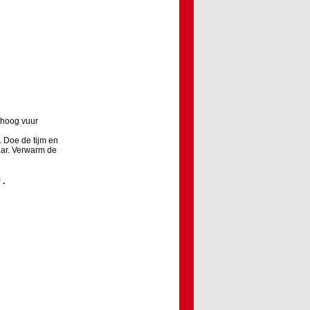
 hoog vuur
n. Doe de tijm en
haar. Verwarm de
r
.