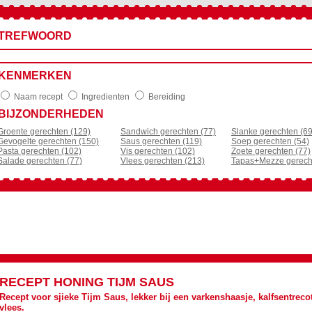
TREFWOORD
KENMERKEN
Naam recept
Ingredienten
Bereiding
BIJZONDERHEDEN
Groente gerechten (129)
Sandwich gerechten (77)
Slanke gerechten (69
Gevogelte gerechten (150)
Saus gerechten (119)
Soep gerechten (54)
Pasta gerechten (102)
Vis gerechten (102)
Zoete gerechten (77)
Salade gerechten (77)
Vlees gerechten (213)
Tapas+Mezze gerech
RECEPT
HONING TIJM SAUS
Recept voor sjieke Tijm Saus, lekker bij een varkenshaasje, kalfsentreco
vlees.