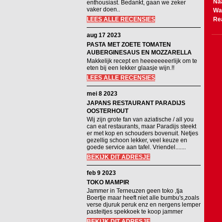
Na
enthousiast. Bedankt, gaan we zeker
vaker doen..
Wa
LEES ALLE RECENSIES
Re
aug 17 2023
PASTA MET ZOETE TOMATEN
AUBERGINESAUS EN MOZZARELLA
Makkelijk recept en heeeeeeeerlijk om te
eten bij een lekker glaasje wijn.!!
LEES ALLE RECENSIES
mei 8 2023
JAPANS RESTAURANT PARADIJS
OOSTERHOUT
Wij zijn grote fan van aziatische / all you
can eat restaurants, maar Paradijs steekt
er met kop en schouders bovenuit. Netjes
gezellig schoon lekker, veel keuze en
goede service aan tafel. Vriendel.......
BEKIJK DIT ADRESJE
feb 9 2023
TOKO MAMPIR
Jammer in Terneuzen geen toko ,tja
Boertje maar heeft niet alle bumbu's,zoals
verse djuruk peruk enz en nergens lemper
pasteitjes spekkoek te koop jammer
BEKIJK DIT ADRESJE