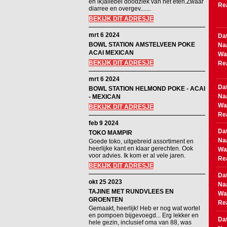
en ik)allebei doodziek van het eten.Zwaar
Re
diarree en overgev.......
BEKIJK DIT ADRESJE
mrt 6 2024
Da
BOWL STATION AMSTELVEEN POKE
Na
ACAI MEXICAN
Wa
BEKIJK DIT ADRESJE
Re
mrt 6 2024
Da
BOWL STATION HELMOND POKE - ACAI
Na
- MEXICAN
Wa
BEKIJK DIT ADRESJE
Re
feb 9 2024
Da
TOKO MAMPIR
Na
Goede toko, uitgebreid assortiment en
heerlijke kant en klaar gerechten. Ook
Wa
voor advies. Ik kom er al vele jaren.
Re
BEKIJK DIT ADRESJE
Da
okt 25 2023
Na
TAJINE MET RUNDVLEES EN
Wa
GROENTEN
Re
Gemaakt, heerlijk! Heb er nog wat wortel
en pompoen bijgevoegd... Erg lekker en
Da
hele gezin, inclusief oma van 88, was