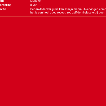
am
Marieke
ardering
8
van
10
actie
Bedankt! dankzij jullie kan ik mijn menu-uitwerkingen comp
het is een heel goed recept. zou zelf demi glace erbij doen