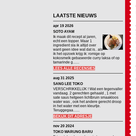
LAATSTE NIEUWS
apr 19 2026
SOTO AYAM
Ik maak dit recept al jaren,
echt een topper. Maar 1
ingredient sla ik altijd over
want geen idee wat dat is.. als
ik het opzoek krijg ik: romige op
kokosmelk gebaseerde curry laksa of op
tamarinde g.......
LEES ALLE RECENSIES
aug 31 2025
SANG LEE TOKO
VERSCHRIKKELIJK ! Wat een tegenvaller
vandaag. 2 gerechten gehaald , 1 met
sate saus hetgeen lichtbruin smaakloos
water was , ook het andere gerecht droop
in het water met een kleurtje.
Teruggegaa.......
BEKIJK DIT ADRESJE
nov 20 2024
TOKO WARUNG BARU