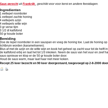
Saus gerecht
uit
Frankrijk
, geschikt voor voor kerst en andere feestdagen.
Ingredienten
1 eetlepel roomboter
1 eetlepel zachte honing
4 eetlepels azijn
4 eetlepels witte wijn
3 gr verse tijm
3 1/2 dl kalfsfond
50 gr koude boter
Bereiding
Doe de lepel roomboter in een sauspan en voeg de honing toe. Laat de honing op
lichtbruin worden (karameliseren).
Blus af met de azijn en de witte wijn en kook het geheel op zacht vuur tot de helft i
de kalfsfond erbij en laat het tot 1/3 inkoken. Neem de saus van het vuur en zeef 
saus opnieuw en klop er de 50 gr koude boter door.
Houd de saus warm, maar laat haar niet meer koken.
Recept 25 keer bezocht en 90 keer doorgestuurd, toegevoegd op
2-8-2000
doo