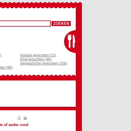
)
Noedel gerechten (23)
Rijst gerechten (40)
Vegetarische gerechten (256)
ten (90)
te of ander rood