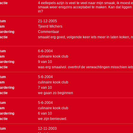
actie
4 eetlepels azijn is veel te veel naar mijn smaak, ik moest
smaak weer enigzins acceptabel te maken. Kan dat liggen a
in?
tum
21-12-2005
am
Tjeerd Wichers
ardering
Commentaar
actie
smaakt erg goed, volgende keer iets meer in laten koken, 
tum
6-6-2004
am
culinaire kook club
ardering
9
van
10
actie
was erg smaalvol. overtrof de verwachtingen misschien iets
tum
5-6-2004
am
culinaire kook club
ardering
7
van
10
actie
we gaan zo beginnen
tum
5-6-2004
am
culinaire kook club
ardering
6
van
10
actie
we zijn benieuwd.
tum
12-11-2003