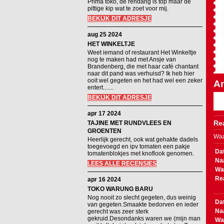
Prima toko, de rendang is top maar de
pittige kip wat te zoet voor mij.
BEKIJK DIT ADRESJE
aug 25 2024
HET WINKELTJE
Weet iemand of restaurant Het Winkeltje
nog te maken had met Ansje van
Brandenberg, die met haar café chantant
naar dit pand was verhuisd? Ik heb hier
ooit wel gegeten en het had wel een zeker
An
entert.......
BEKIJK DIT ADRESJE
apr 17 2024
Rea
TAJINE MET RUNDVLEES EN
GROENTEN
Waa
Heerlijk gerecht, ook wat gehakte dadels
toegevoegd en ipv tomaten een pakje
Da
tomatenblokjes met knoflook genomen.
Na
LEES ALLE RECENSIES
Wa
Re
apr 16 2024
TOKO WARUNG BARU
Nog nooit zo slecht gegeten, dus weinig
Da
van gegeten.Smaakte bedorven en ieder
Na
gerecht was zeer sterk
gekruid.Desondanks waren we (mijn man
Wa