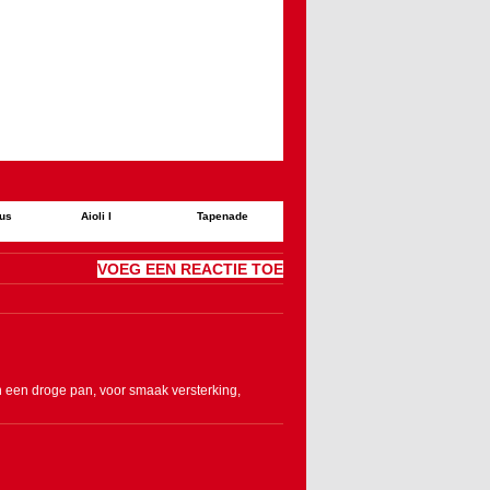
us
Aioli I
Tapenade
VOEG EEN REACTIE TOE
n een droge pan, voor smaak versterking,