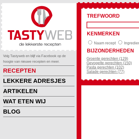
TREFWOORD
KENMERKEN
Naam recept
Ingredie
BIJZONDERHEDEN
Volg Tastyweb en blijf via Facebook op de
Groente gerechten (129)
hoogte van nieuwe recepten en meer.
Gevogelte gerechten (150)
Pasta gerechten (102)
RECEPTEN
Salade gerechten (77)
LEKKERE ADRESJES
ARTIKELEN
WAT ETEN WIJ
BLOG