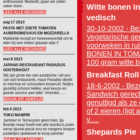
enthousiast. Bedankt, gaan we zeker
Witte bonen i
vaker doen..
LEES ALLE RECENSIES
vedisch
aug 17 2023
30-10-2002 - Bez
PASTA MET ZOETE TOMATEN
AUBERGINESAUS EN MOZZARELLA
Vegetarische ge
Makkelijk recept en heeeeeeeerlijk om te
eten bij een lekker glaasje wijn.!!
voorweken in rui
LEES ALLE RECENSIES
BONEN IN TOMAT
mei 8 2023
100 gram witte b
JAPANS RESTAURANT PARADIJS
OOSTERHOUT
Breakfast Roll
Wij zijn grote fan van aziatische / all you
can eat restaurants, maar Paradijs steekt
18-6-2002 - Bezo
er met kop en schouders bovenuit. Netjes
gezellig schoon lekker, veel keuze en
Sandwich gerecht
goede service aan tafel. Vriendel.......
BEKIJK DIT ADRESJE
genuttigd als ze 
feb 9 2023
of 2 eieren (lig
TOKO MAMPIR
v.....
Jammer in Terneuzen geen toko ,tja
Boertje maar heeft niet alle bumbu's,zoals
verse djuruk peruk enz en nergens lemper
Shepards Pie
pasteitjes spekkoek te koop jammer
BEKIJK DIT ADRESJE