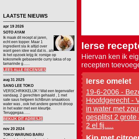
LAATSTE NIEUWS
apr 19 2026
SOTO AYAM
Ik maak dit recept al jaren,
echt een topper. Maar 1
Ierse recep
ingredient sla ik altijd over
want geen idee wat dat is.. als
Hiervan ken ik ei
ik het opzoek krijg ik: romige op
kokosmelk gebaseerde curry laksa of op
recepten toevoeg
tamarinde g.......
LEES ALLE RECENSIES
Ierse omelet
aug 31 2025
SANG LEE TOKO
19-6-2006 - Bezo
VERSCHRIKKELIJK ! Wat een tegenvaller
vandaag. 2 gerechten gehaald , 1 met
Hoofdgerecht - 
sate saus hetgeen lichtbruin smaakloos
water was , ook het andere gerecht droop
in water met zout,
in het water met een kleurtje.
Teruggegaa.......
gesplitst 2 grote
BEKIJK DIT ADRESJE
2 el fij.....
nov 20 2024
TOKO WARUNG BARU
Kip met citro