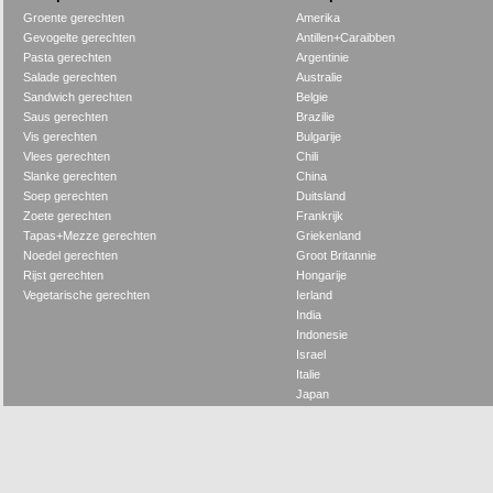
Groente gerechten
Amerika
Gevogelte gerechten
Antillen+Caraibben
Pasta gerechten
Argentinie
Salade gerechten
Australie
Sandwich gerechten
Belgie
Saus gerechten
Brazilie
Vis gerechten
Bulgarije
Vlees gerechten
Chili
Slanke gerechten
China
Soep gerechten
Duitsland
Zoete gerechten
Frankrijk
Tapas+Mezze gerechten
Griekenland
Noedel gerechten
Groot Britannie
Rijst gerechten
Hongarije
Vegetarische gerechten
Ierland
India
Indonesie
Israel
Italie
Japan