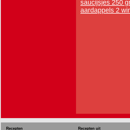
saucijsjes 250 g
aardappels 2 wint
Recepten
Recepten uit