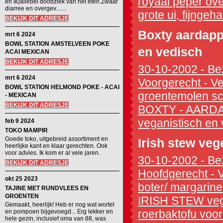
royaal peper over
en ik)allebei doodziek van het eten.Zwaar
diarree en overgev.......
grote ui, fijngeh
BEKIJK DIT ADRESJE
Boxty aardapp
mrt 6 2024
BOWL STATION AMSTELVEEN POKE
en vedisch
ACAI MEXICAN
BEKIJK DIT ADRESJE
30-10-2002 - Bez
mrt 6 2024
Voorgerecht - V
BOWL STATION HELMOND POKE - ACAI
groentemolen sch
- MEXICAN
BEKIJK DIT ADRESJE
BOXTY - AARDA
veganistisch en 
feb 9 2024
TOKO MAMPIR
Goede toko, uitgebreid assortiment en
Irish stew veg
heerlijke kant en klaar gerechten. Ook
voor advies. Ik kom er al vele jaren.
30-10-2002 - Bez
BEKIJK DIT ADRESJE
Hoofdgerecht - V
okt 25 2023
boter/ margarine.
TAJINE MET RUNDVLEES EN
GROENTEN
IRISH STEW vege
Gemaakt, heerlijk! Heb er nog wat wortel
roerbaktofu voor 
en pompoen bijgevoegd... Erg lekker en
hele gezin, inclusief oma van 88, was