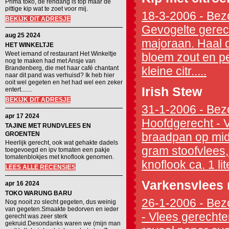
Prima toko, de rendang is top maar de
pittige kip wat te zoet voor mij.
18-3-2006 - Bezo
BEKIJK DIT ADRESJE
Gevogelte gerec
aug 25 2024
majoraan. Haal de 
HET WINKELTJE
Weet iemand of restaurant Het Winkeltje
bloem zout en pe
nog te maken had met Ansje van
Brandenberg, die met haar café chantant
kleine citr.....
naar dit pand was verhuisd? Ik heb hier
ooit wel gegeten en het had wel een zeker
Irish Stew
entert.......
BEKIJK DIT ADRESJE
31-1-2006 - Bezo
apr 17 2024
Hoofdgerecht - V
TAJINE MET RUNDVLEES EN
GROENTEN
braadpan op midde
Heerlijk gerecht, ook wat gehakte dadels
gram stoofvlees, 
toegevoegd en ipv tomaten een pakje
tomatenblokjes met knoflook genomen.
knoflook ca. 1 liter
LEES ALLE RECENSIES
Varkensvlees 
apr 16 2024
TOKO WARUNG BARU
26-1-2006 - Bezo
Nog nooit zo slecht gegeten, dus weinig
van gegeten.Smaakte bedorven en ieder
- Vlees gerechten
gerecht was zeer sterk
gekruid.Desondanks waren we (mijn man