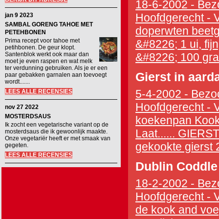
18-6-2002 - Bezo
Hoofdgerecht - V
jan 9 2023
SAMBAL GORENG TAHOE MET
doperwten beetga
PETEHBONEN
Prima recept voor tahoe met
&#8226; 1 ui, fi
petihbonen. De geur klopt.
Santenblok werkt ook maar dan
&#8226; 100 gram
moet je even raspen en wat melk
ter verdunning gebruiken. Als je er een
Gierst in aard
paar gebakken garnalen aan toevoegt
wordt.......
5-4-2002 - Bezoc
LEES ALLE RECENSIES
Hoofdgerecht - 
nov 27 2022
MOSTERDSAUS
koekenpan Kook 
Ik zocht een vegetarische variant op de
Laat...... GIE
mosterdsaus die ik gewoonlijk maakte.
Onze vegetariër heeft er met smaak van
gekookte gierst 2
gegeten.
LEES ALLE RECENSIES
Dublin Coddle
18-2-2002 - Bezo
Hoofdgerecht - V
de kook and voeg