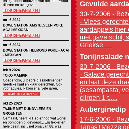
en ik)allebei doodziek van het eten.Zwaar
Gevulde aarda
diarree en overgev.......
BEKIJK DIT ADRESJE
30-7-2006 - Bezo
mrt 6 2024
- Vlees gerecht
BOWL STATION AMSTELVEEN POKE
aardappels hier e
ACAI MEXICAN
met gave schil,
BEKIJK DIT ADRESJE
Griekse.....
mrt 6 2024
BOWL STATION HELMOND POKE - ACAI
Tonijnsalade m
- MEXICAN
BEKIJK DIT ADRESJE
30-7-2006 - Bezo
feb 9 2024
- Salade gerecht
TOKO MAMPIR
Goede toko, uitgebreid assortiment en
en laat deze draai
heerlijke kant en klaar gerechten. Ook
(sesampasta, ver
voor advies. Ik kom er al vele jaren.
BEKIJK DIT ADRESJE
citroen 1 t.....
okt 25 2023
Auberginedip
TAJINE MET RUNDVLEES EN
GROENTEN
17-6-2006 - Bezo
Gemaakt, heerlijk! Heb er nog wat wortel
en pompoen bijgevoegd... Erg lekker en
Tapas+Mezze ger
hele gezin, inclusief oma van 88, was