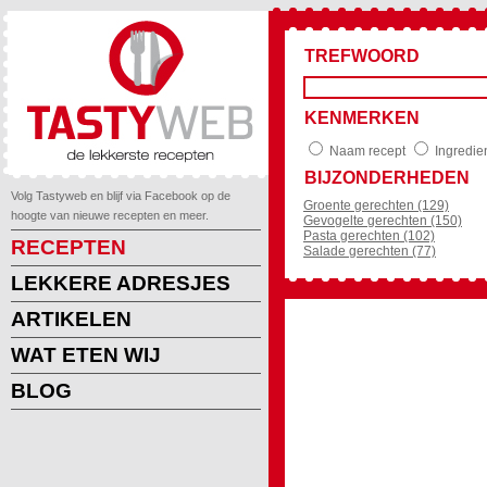
TREFWOORD
KENMERKEN
Naam recept
Ingredie
BIJZONDERHEDEN
Volg Tastyweb en blijf via Facebook op de
Groente gerechten (129)
hoogte van nieuwe recepten en meer.
Gevogelte gerechten (150)
Pasta gerechten (102)
RECEPTEN
Salade gerechten (77)
LEKKERE ADRESJES
ARTIKELEN
WAT ETEN WIJ
BLOG