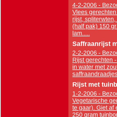
4-2-2006 - Bezoc
Vlees gerechten
rijst, spliterwten
(half pak) 150 g
lam.....
Saffraanrijst 
2-2-2006 - Bezoc
Rijst gerechten -
in water met zout
saffraandraadjes
Rijst met tuin
1-2-2006 - Bezoc
Vegetarische ger
te gaar). Giet af
250 gram tuinbon