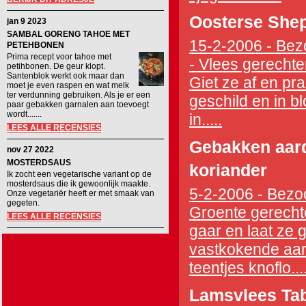
Oosterse Shep
jan 9 2023
SAMBAL GORENG TAHOE MET
15-2-2006 - Bezo
PETEHBONEN
Prima recept voor tahoe met
- Vlees gerechte
petihbonen. De geur klopt.
Santenblok werkt ook maar dan
Giet ze af en prak
moet je even raspen en wat melk
ter verdunning gebruiken. Als je er een
geschild en in b
paar gebakken garnalen aan toevoegt
wordt.......
in.....
LEES ALLE RECENSIES
Gebakken aard
nov 27 2022
MOSTERDSAUS
koriander
Ik zocht een vegetarische variant op de
mosterdsaus die ik gewoonlijk maakte.
5-2-2006 - Bezoc
Onze vegetariër heeft er met smaak van
gegeten.
Groente gerechte
LEES ALLE RECENSIES
gaar en laat ze g
vastkokende aarda
teentjes knoflo....
Lamsvlees Tab