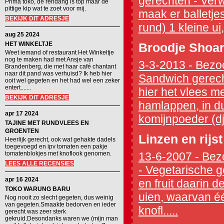
gerechten - Ver
Prima toko, de rendang is top maar de
pittige kip wat te zoet voor mij.
maak er balletjes
BEKIJK DIT ADRESJE
rund) 1 kleine ui
aug 25 2024
HET WINKELTJE
Broodje Shoa
Weet iemand of restaurant Het Winkeltje
nog te maken had met Ansje van
3-3-2013 - Bezoc
Brandenberg, die met haar café chantant
naar dit pand was verhuisd? Ik heb hier
Sandwich gerecht
ooit wel gegeten en het had wel een zeker
entert.......
hier het vlees m
BEKIJK DIT ADRESJE
hamlappen, in du
apr 17 2024
komijnpoeder (dji
TAJINE MET RUNDVLEES EN
GROENTEN
Linzen en rijs
Heerlijk gerecht, ook wat gehakte dadels
toegevoegd en ipv tomaten een pakje
tomatenblokjes met knoflook genomen.
13-6-2007 - Bezo
LEES ALLE RECENSIES
- Vegetarische ge
apr 16 2024
en fruit daarin de
TOKO WARUNG BARU
uien, waarvan éé
Nog nooit zo slecht gegeten, dus weinig
van gegeten.Smaakte bedorven en ieder
knofl.....
gerecht was zeer sterk
gekruid.Desondanks waren we (mijn man