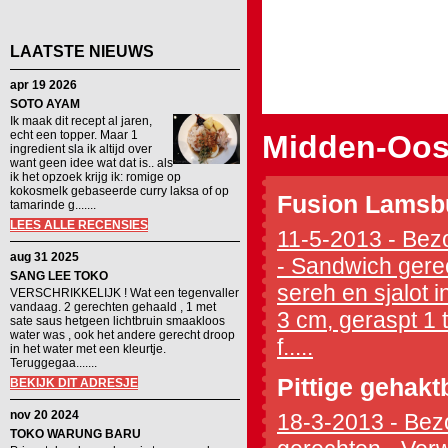
LAATSTE NIEUWS
apr 19 2026
SOTO AYAM
Ik maak dit recept al jaren,
echt een topper. Maar 1
Midden-Oos
ingredient sla ik altijd over
want geen idee wat dat is.. als
ik het opzoek krijg ik: romige op
kokosmelk gebaseerde curry laksa of op
Fusion Lamsbu
tamarinde g.......
LEES ALLE RECENSIES
11-5-2013 - Bezo
aug 31 2025
- Sandwich gere
SANG LEE TOKO
sereh en sjalot i
VERSCHRIKKELIJK ! Wat een tegenvaller
vandaag. 2 gerechten gehaald , 1 met
3 cm, geraspt 1 
sate saus hetgeen lichtbruin smaakloos
water was , ook het andere gerecht droop
f.....
in het water met een kleurtje.
Teruggegaa.......
Pittige gehakt
BEKIJK DIT ADRESJE
nov 20 2024
18-3-2013 - Bezo
TOKO WARUNG BARU