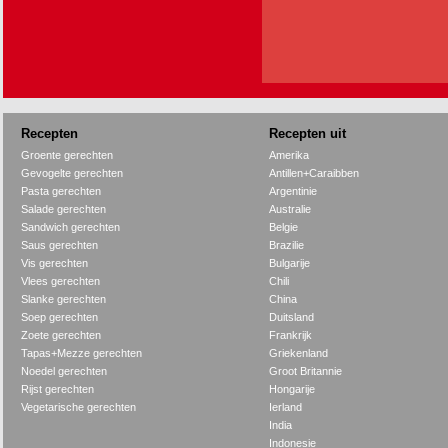
Recepten
Recepten uit
Groente gerechten
Amerika
Gevogelte gerechten
Antillen+Caraibben
Pasta gerechten
Argentinie
Salade gerechten
Australie
Sandwich gerechten
Belgie
Saus gerechten
Brazilie
Vis gerechten
Bulgarije
Vlees gerechten
Chili
Slanke gerechten
China
Soep gerechten
Duitsland
Zoete gerechten
Frankrijk
Tapas+Mezze gerechten
Griekenland
Noedel gerechten
Groot Britannie
Rijst gerechten
Hongarije
Vegetarische gerechten
Ierland
India
Indonesie