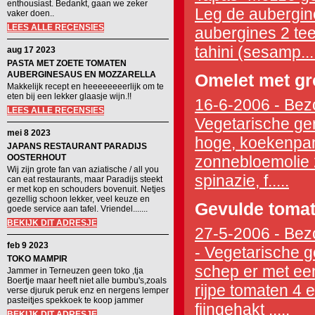
enthousiast. Bedankt, gaan we zeker
Leg de aubergine
vaker doen..
LEES ALLE RECENSIES
aubergines 2 tee
tahini (sesamp...
aug 17 2023
PASTA MET ZOETE TOMATEN
AUBERGINESAUS EN MOZZARELLA
Omelet met gr
Makkelijk recept en heeeeeeeerlijk om te
eten bij een lekker glaasje wijn.!!
16-6-2006 - Bezo
LEES ALLE RECENSIES
Vegetarische gere
mei 8 2023
hoge, koekenpan m
JAPANS RESTAURANT PARADIJS
OOSTERHOUT
zonnebloemolie 2
Wij zijn grote fan van aziatische / all you
spinazie, f.....
can eat restaurants, maar Paradijs steekt
er met kop en schouders bovenuit. Netjes
gezellig schoon lekker, veel keuze en
Gevulde toma
goede service aan tafel. Vriendel.......
BEKIJK DIT ADRESJE
27-5-2006 - Bezo
feb 9 2023
- Vegetarische g
TOKO MAMPIR
schep er met een
Jammer in Terneuzen geen toko ,tja
Boertje maar heeft niet alle bumbu's,zoals
rijpe tomaten 4 el
verse djuruk peruk enz en nergens lemper
pasteitjes spekkoek te koop jammer
fijngehakt .....
BEKIJK DIT ADRESJE