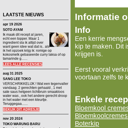
Informatie 
LAATSTE NIEUWS
apr 19 2026
Info
SOTO AYAM
Ik maak dit recept al jaren,
Een kerrie mengs
echt een topper. Maar 1
ingredient sla ik altijd over
kip te maken. Dit 
want geen idee wat dat is.. als
ik het opzoek krijg ik: romige op
krijgen is.
kokosmelk gebaseerde curry laksa of op
tamarinde g.......
LEES ALLE RECENSIES
Eerst vooral verkr
aug 31 2025
voortaan zelfs te 
SANG LEE TOKO
VERSCHRIKKELIJK ! Wat een tegenvaller
vandaag. 2 gerechten gehaald , 1 met
sate saus hetgeen lichtbruin smaakloos
water was , ook het andere gerecht droop
Enkele recep
in het water met een kleurtje.
Teruggegaa.......
Bloemkool cremes
BEKIJK DIT ADRESJE
Bloemkoolcremeso
nov 20 2024
Boterkip
TOKO WARUNG BARU