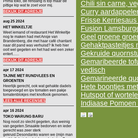
Prima toko, de rendang is top maar de
Chili sin carne, v
pittige kip wat te zoet voor mij.
Curry aardappele
BEKIJK DIT ADRESJE
Frisse Kerriesaus
aug 25 2024
Fusion Lamsburge
HET WINKELTJE
Weet iemand of restaurant Het Winkeltje
Geel groene groen
nog te maken had met Ansje van
Brandenberg, die met haar café chantant
Gehaktpasteitjes
naar dit pand was verhuisd? Ik heb hier
ooit wel gegeten en het had wel een zeker
Gekruide quornstu
entert.......
Gemaribeerde tofu
BEKIJK DIT ADRESJE
vedisch
apr 17 2024
TAJINE MET RUNDVLEES EN
Gemarineerde quor
GROENTEN
Hete boontjes met
Heerlijk gerecht, ook wat gehakte dadels
toegevoegd en ipv tomaten een pakje
Hutspot of wortel
tomatenblokjes met knoflook genomen.
LEES ALLE RECENSIES
Indiaase Pomoen 
apr 16 2024
TOKO WARUNG BARU
Nog nooit zo slecht gegeten, dus weinig
van gegeten.Smaakte bedorven en ieder
gerecht was zeer sterk
gekruid.Desondanks waren we (mijn man