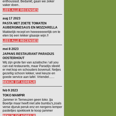
enthousiast. Bedankt, gaan we zeker
vaker doen..
LEES ALLE RECENSIES
aug 17 2023
PASTA MET ZOETE TOMATEN
AUBERGINESAUS EN MOZZARELLA
Makkelijk recept en heeeeeeeerlijk om te
eten bij een lekker glaasje wijn.!!
LEES ALLE RECENSIES
mei 8 2023
JAPANS RESTAURANT PARADIJS
OOSTERHOUT
Wij zijn grote fan van aziatische / all you
can eat restaurants, maar Paradijs steekt
er met kop en schouders bovenuit. Netjes
gezellig schoon lekker, veel keuze en
goede service aan tafel. Vriendel.......
BEKIJK DIT ADRESJE
feb 9 2023
TOKO MAMPIR
Jammer in Terneuzen geen toko ,tja
Boertje maar heeft niet alle bumbu's,zoals
verse djuruk peruk enz en nergens lemper
pasteitjes spekkoek te koop jammer
BEKIJK DIT ADRESJE