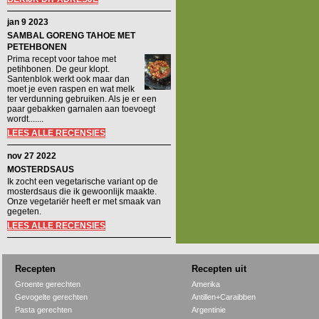
jan 9 2023
SAMBAL GORENG TAHOE MET
PETEHBONEN
Prima recept voor tahoe met
petihbonen. De geur klopt.
Santenblok werkt ook maar dan
moet je even raspen en wat melk
ter verdunning gebruiken. Als je er een
paar gebakken garnalen aan toevoegt
wordt.......
LEES ALLE RECENSIES
nov 27 2022
MOSTERDSAUS
Ik zocht een vegetarische variant op de
mosterdsaus die ik gewoonlijk maakte.
Onze vegetariër heeft er met smaak van
gegeten.
LEES ALLE RECENSIES
Recepten
Recepten uit
Groente gerechten
Amerika
Gevogelte gerechten
Antillen+Caraibben
Pasta gerechten
Argentinie