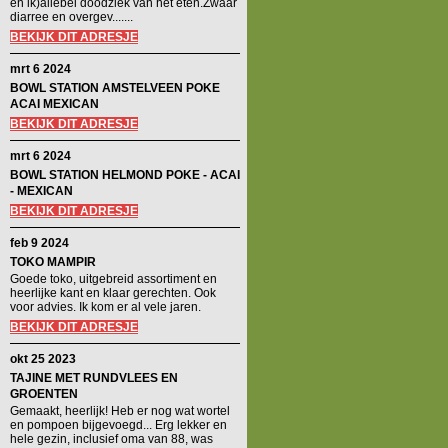
en ik)allebei doodziek van het eten.Zwaar
diarree en overgev.......
BEKIJK DIT ADRESJE
mrt 6 2024
BOWL STATION AMSTELVEEN POKE
ACAI MEXICAN
BEKIJK DIT ADRESJE
mrt 6 2024
BOWL STATION HELMOND POKE - ACAI
- MEXICAN
BEKIJK DIT ADRESJE
feb 9 2024
TOKO MAMPIR
Goede toko, uitgebreid assortiment en
heerlijke kant en klaar gerechten. Ook
voor advies. Ik kom er al vele jaren.
BEKIJK DIT ADRESJE
okt 25 2023
TAJINE MET RUNDVLEES EN
GROENTEN
Gemaakt, heerlijk! Heb er nog wat wortel
en pompoen bijgevoegd... Erg lekker en
hele gezin, inclusief oma van 88, was