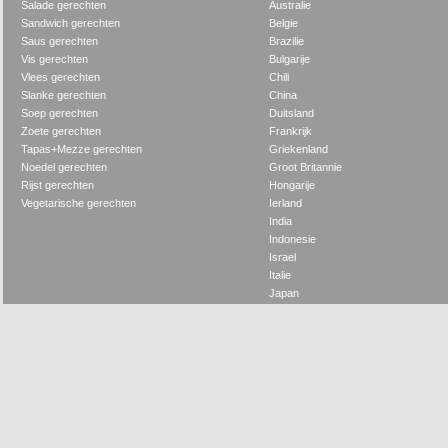
Salade gerechten
Australie
Sandwich gerechten
Belgie
Saus gerechten
Brazilie
Vis gerechten
Bulgarije
Vlees gerechten
Chili
Slanke gerechten
China
Soep gerechten
Duitsland
Zoete gerechten
Frankrijk
Tapas+Mezze gerechten
Griekenland
Noedel gerechten
Groot Britannie
Rijst gerechten
Hongarije
Vegetarische gerechten
Ierland
India
Indonesie
Israel
Italie
Japan