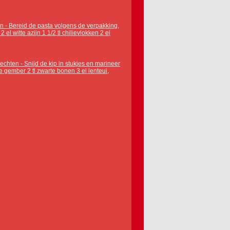
n - Bereid de pasta volgens de verpakking,
 el witte azijn 1 1/2 tl chilievlokken 2 el
chten - Snijd de kip in stukjes en marineer
spte gember 2 tl zwarte bonen 3 el lenteui,