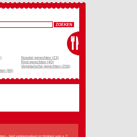
)
Noedel gerechten (23)
Rijst gerechten (40)
Vegetarische gerechten (256)
ten (90)
ten - Het varkensvlees in blokjes van ± 2