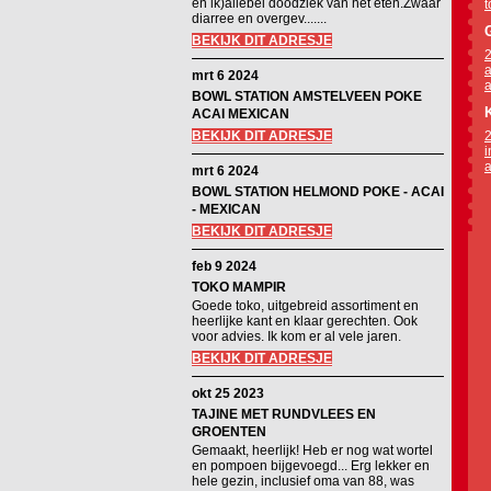
en ik)allebei doodziek van het eten.Zwaar
t
diarree en overgev.......
BEKIJK DIT ADRESJE
2
a
mrt 6 2024
a
BOWL STATION AMSTELVEEN POKE
ACAI MEXICAN
BEKIJK DIT ADRESJE
2
i
a
mrt 6 2024
BOWL STATION HELMOND POKE - ACAI
- MEXICAN
BEKIJK DIT ADRESJE
feb 9 2024
TOKO MAMPIR
Goede toko, uitgebreid assortiment en
heerlijke kant en klaar gerechten. Ook
voor advies. Ik kom er al vele jaren.
BEKIJK DIT ADRESJE
okt 25 2023
TAJINE MET RUNDVLEES EN
GROENTEN
Gemaakt, heerlijk! Heb er nog wat wortel
en pompoen bijgevoegd... Erg lekker en
hele gezin, inclusief oma van 88, was