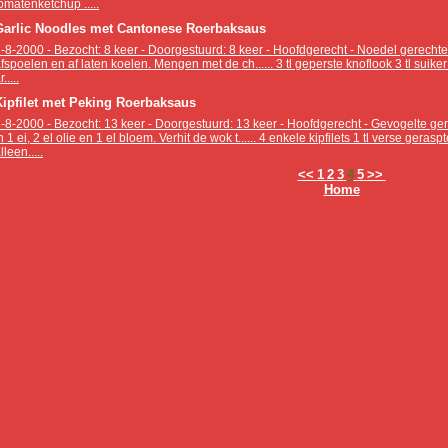
omatenketchup .....
Garlic Noodles met Cantonese Roerbaksaus
-8-2000 - Bezocht: 8 keer - Doorgestuurd: 8 keer - Hoofdgerecht - Noedel gerechte
fspoelen en af laten koelen. Mengen met de ch...... 3 tl geperste knoflook 3 tl suiker 2
r.....
Kipfilet met Peking Roerbaksaus
-8-2000 - Bezocht: 13 keer - Doorgestuurd: 13 keer - Hoofdgerecht - Gevogelte gere
n 1 ei, 2 el olie en 1 el bloem. Verhit de wok t...... 4 enkele kipfilets 1 tl verse gera
lleen.....
<<
1
2
3
4
5
>>
Home