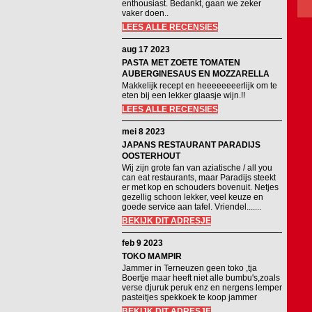
enthousiast. Bedankt, gaan we zeker
vaker doen..
LEES ALLE RECENSIES
aug 17 2023
PASTA MET ZOETE TOMATEN
AUBERGINESAUS EN MOZZARELLA
Makkelijk recept en heeeeeeeerlijk om te
eten bij een lekker glaasje wijn.!!
LEES ALLE RECENSIES
mei 8 2023
JAPANS RESTAURANT PARADIJS
OOSTERHOUT
Wij zijn grote fan van aziatische / all you
can eat restaurants, maar Paradijs steekt
er met kop en schouders bovenuit. Netjes
gezellig schoon lekker, veel keuze en
goede service aan tafel. Vriendel.......
BEKIJK DIT ADRESJE
feb 9 2023
TOKO MAMPIR
Jammer in Terneuzen geen toko ,tja
Boertje maar heeft niet alle bumbu's,zoals
verse djuruk peruk enz en nergens lemper
pasteitjes spekkoek te koop jammer
BEKIJK DIT ADRESJE