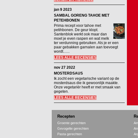
jan 9 2023
SAMBAL GORENG TAHOE MET
PETEHBONEN
Prima recept voor tahoe met
petihbonen. De geur klopt.
Santenblok werkt ook maar dan
moet je even raspen en wat melk
ter verdunning gebruiken. Als je er een
paar gebakken garnalen aan toevoegt
wordt.......
LEES ALLE RECENSIES
nov 27 2022
MOSTERDSAUS
Ik zocht een vegetarische variant op de
mosterdsaus die ik gewoonlijk maakte.
Onze vegetariër heeft er met smaak van
gegeten.
LEES ALLE RECENSIES
Recepten
Re
Groente gerechten
Am
Gevogelte gerechten
An
Pasta gerechten
Ar