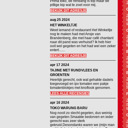
Prima toko, de rendang is top maar de
1
pittige kip wat te zoet voor mij.
BEKIJK DIT ADRESJE
2
t
aug 25 2024
g
HET WINKELTJE
Weet iemand of restaurant Het Winkeltje
nog te maken had met Ansje van
2
Brandenberg, die met haar café chantant
d
naar dit pand was verhuisd? Ik heb hier
k
ooit wel gegeten en het had wel een zeker
entert.......
BEKIJK DIT ADRESJE
2
g
apr 17 2024
s
TAJINE MET RUNDVLEES EN
GROENTEN
2
Heerlijk gerecht, ook wat gehakte dadels
v
toegevoegd en ipv tomaten een pakje
f
tomatenblokjes met knoflook genomen.
LEES ALLE RECENSIES
2
apr 16 2024
m
TOKO WARUNG BARU
p
Nog nooit zo slecht gegeten, dus weinig
van gegeten.Smaakte bedorven en ieder
gerecht was zeer sterk
2
gekruid.Desondanks waren we (mijn man
s