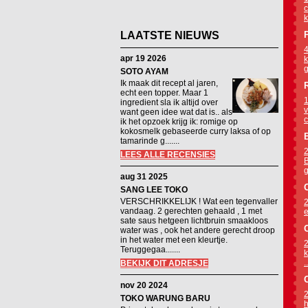
c
k
LAATSTE NIEUWS
4
apr 19 2026
k
g
SOTO AYAM
Ik maak dit recept al jaren,
echt een topper. Maar 1
1
ingredient sla ik altijd over
v
want geen idee wat dat is.. als
c
ik het opzoek krijg ik: romige op
kokosmelk gebaseerde curry laksa of op
B
tamarinde g.......
2
LEES ALLE RECENSIES
B
g
aug 31 2025
SANG LEE TOKO
VERSCHRIKKELIJK ! Wat een tegenvaller
2
vandaag. 2 gerechten gehaald , 1 met
e
sate saus hetgeen lichtbruin smaakloos
water was , ook het andere gerecht droop
in het water met een kleurtje.
2
Teruggegaa.......
k
..
BEKIJK DIT ADRESJE
nov 20 2024
2
TOKO WARUNG BARU
h