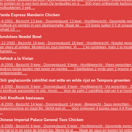
m snijden en in een kom doen.De lenteuitjes en d...... 600 gram ontbeende karbon
noflooktenen 3 eetl.....
Panda Express Mandarin Chicken
-4-2001 - Bezocht: 13 keer - Doorgestuurd: 13 keer - Hoofdgerecht - Gevogelte gere
noflook en gember in een steelpannetje. Maak de...... 2/3 kopje suiker 0,5 dl sojasaus
ehakt 1/2 .....
Rundvlees Noedel Bowl
-12-2000 - Bezocht: 18 keer - Doorgestuurd: 18 keer - Hoofdgerecht - Noedel ger
an vlees af snijden. Mosterd en zout mengen. Vl...... 1 kg rundvlees, mals 2 el moste
hampig.....
iefstuk a la Vivian
-8-2000 - Bezocht: 9 keer - Doorgestuurd: 9 keer - Hoofdgerecht - Vlees gerechten -
estrooi beide kanten met peper en gembe...... 3 biefstukjes 2 grote uien 2 groene 
emberpoeder .....
Chili geglazuurde zalmfilet met witte en wilde rijst en Tempura groenten
-8-2000 - Bezocht: 9 keer - Doorgestuurd: 9 keer - Hoofdgerecht - Vis gerechten -
n knoflook aanzweten in olie. Honin...... Voor de zalm 2 zalmfilets met vel 4 el honing
Chili Knoflook basissaus
-8-2000 - Bezocht: 14 keer - Doorgestuurd: 14 keer - Bijgerecht - Saus gerechten - 
eukenmachine en maal fijn. Verhit wat oli...... Voor ongeveer 4 kopjes saus 4-6 Rawi
...
Chinese Imperial Palace General Tsos Chicken
-8-2000 - Bezocht: 6 keer - Doorgestuurd: 6 keer - Hoofdgerecht - Gevogelte gerec
ier het ei in en voeg de bloem toe. Meng tot al...... Maak de saus en koelen tot geb