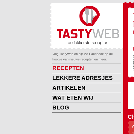
Volg Tastyweb en blijf via Facebook op de
hoogte van nieuwe recepten en meer.
RECEPTEN
LEKKERE ADRESJES
ARTIKELEN
WAT ETEN WIJ
BLOG
Ch
1