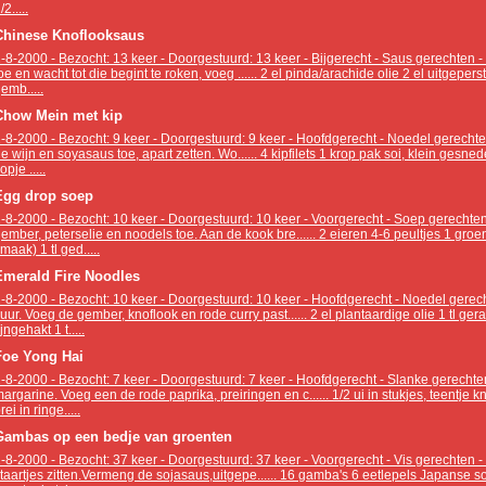
/2.....
Chinese Knoflooksaus
-8-2000 - Bezocht: 13 keer - Doorgestuurd: 13 keer - Bijgerecht - Saus gerechten - 
oe en wacht tot die begint te roken, voeg ...... 2 el pinda/arachide olie 2 el uitgepe
emb.....
Chow Mein met kip
-8-2000 - Bezocht: 9 keer - Doorgestuurd: 9 keer - Hoofdgerecht - Noedel gerech
e wijn en soyasaus toe, apart zetten. Wo...... 4 kipfilets 1 krop pak soi, klein ges
opje .....
Egg drop soep
-8-2000 - Bezocht: 10 keer - Doorgestuurd: 10 keer - Voorgerecht - Soep gerechten 
ember, peterselie en noodels toe. Aan de kook bre...... 2 eieren 4-6 peultjes 1 gro
maak) 1 tl ged.....
Emerald Fire Noodles
-8-2000 - Bezocht: 10 keer - Doorgestuurd: 10 keer - Hoofdgerecht - Noedel gerec
uur. Voeg de gember, knoflook en rode curry past...... 2 el plantaardige olie 1 tl ge
ijngehakt 1 t.....
Foe Yong Hai
-8-2000 - Bezocht: 7 keer - Doorgestuurd: 7 keer - Hoofdgerecht - Slanke gerechten 
argarine. Voeg een de rode paprika, preiringen en c...... 1/2 ui in stukjes, teentje kn
rei in ringe.....
Gambas op een bedje van groenten
-8-2000 - Bezocht: 37 keer - Doorgestuurd: 37 keer - Voorgerecht - Vis gerechten 
taartjes zitten.Vermeng de sojasaus,uitgepe...... 16 gamba's 6 eetlepels Japanse s