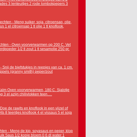
ades 3 lenteuitjes 2 rode lombokpepers 3
chten - Meng suiker, soja, citroensap, olie,
 1 el citroensap 1 tl olie 1 tl knoflook,
echten - Oven voorverwarmen op 200 C. Vet
rdpoeder 1/2 tl zout 1 tl sesamolie 250 gr.
 Snij de biefstukjes in reepjes van ca. 1 cm.
appels (granny smith) peper/zout
 Zalm Oven voorverwarmen, 180 C. Sjalotje
 3 el azijn chilivlokken teen.....
Doe de rawits en knoflook in een vijzel of
ts 8 teentjes knoflook 4 el vissaus 5 el soja
hten - Meng de kip, soyasaus en peper, klop
ruik Saus 1/2 kopje bloem 0,6 dl water 1