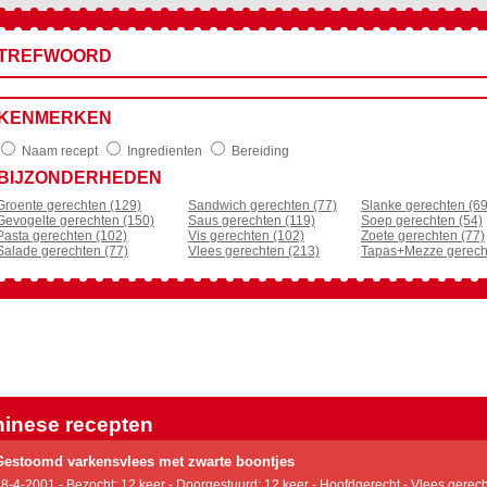
TREFWOORD
KENMERKEN
Naam recept
Ingredienten
Bereiding
BIJZONDERHEDEN
Groente gerechten (129)
Sandwich gerechten (77)
Slanke gerechten (69
Gevogelte gerechten (150)
Saus gerechten (119)
Soep gerechten (54)
Pasta gerechten (102)
Vis gerechten (102)
Zoete gerechten (77)
Salade gerechten (77)
Vlees gerechten (213)
Tapas+Mezze gerech
inese recepten
Gestoomd varkensvlees met zwarte boontjes
8-4-2001 - Bezocht: 12 keer - Doorgestuurd: 12 keer - Hoofdgerecht - Vlees gerech