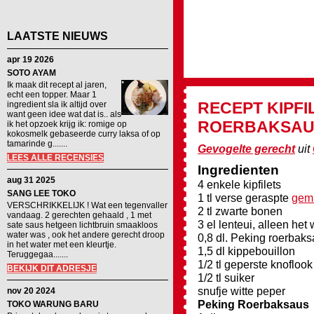
LAATSTE NIEUWS
apr 19 2026
SOTO AYAM
Ik maak dit recept al jaren,
echt een topper. Maar 1
RECEPT
KIPFI
ingredient sla ik altijd over
want geen idee wat dat is.. als
ROERBAKSAU
ik het opzoek krijg ik: romige op
kokosmelk gebaseerde curry laksa of op
tamarinde g.......
Gevogelte gerecht
uit
LEES ALLE RECENSIES
Ingredienten
aug 31 2025
4 enkele kipfilets
SANG LEE TOKO
1 tl verse geraspte
gem
VERSCHRIKKELIJK ! Wat een tegenvaller
2 tl zwarte bonen
vandaag. 2 gerechten gehaald , 1 met
3 el lenteui, alleen het 
sate saus hetgeen lichtbruin smaakloos
water was , ook het andere gerecht droop
0,8 dl. Peking roerbaks
in het water met een kleurtje.
1,5 dl kippebouillon
Teruggegaa.......
1/2 tl geperste knoflook
BEKIJK DIT ADRESJE
1/2 tl suiker
snufje witte peper
nov 20 2024
Peking Roerbaksaus
TOKO WARUNG BARU