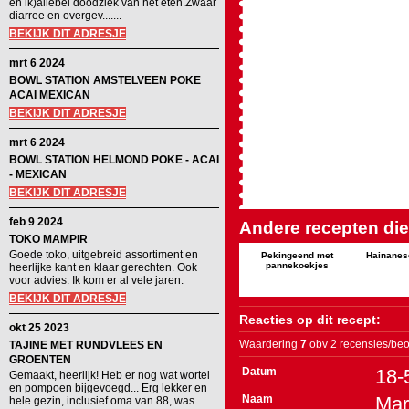
en ik)allebei doodziek van het eten.Zwaar
diarree en overgev.......
BEKIJK DIT ADRESJE
mrt 6 2024
BOWL STATION AMSTELVEEN POKE
ACAI MEXICAN
BEKIJK DIT ADRESJE
mrt 6 2024
BOWL STATION HELMOND POKE - ACAI
- MEXICAN
BEKIJK DIT ADRESJE
feb 9 2024
Andere recepten die 
TOKO MAMPIR
Goede toko, uitgebreid assortiment en
Pekingeend met
Hainanese
pannekoekjes
heerlijke kant en klaar gerechten. Ook
voor advies. Ik kom er al vele jaren.
BEKIJK DIT ADRESJE
Reacties op dit recept:
okt 25 2023
Waardering
7
obv 2 recensies/beo
TAJINE MET RUNDVLEES EN
GROENTEN
Datum
18-
Gemaakt, heerlijk! Heb er nog wat wortel
en pompoen bijgevoegd... Erg lekker en
Naam
Mar
hele gezin, inclusief oma van 88, was