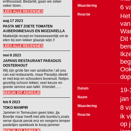
enthousiast. Bedankt, gaan we zeker
vaker doen..
Waardering
6
v
LEES ALLE RECENSIES
Reactie
Het 
aug 17 2023
van
PASTA MET ZOETE TOMATEN
Wan
AUBERGINESAUS EN MOZZARELLA
Makkelijk recept en heeeeeeeerlijk om te
Dit
eten bij een lekker glaasje wijn.!!
ber
LEES ALLE RECENSIES
Ikz
mei 8 2023
beg
JAPANS RESTAURANT PARADIJS
OOSTERHOUT
Ook
Wij zijn grote fan van aziatische / all you
can eat restaurants, maar Paradijs steekt
dop
er met kop en schouders bovenuit. Netjes
gezellig schoon lekker, veel keuze en
goede service aan tafel. Vriendel.......
Datum
19-
BEKIJK DIT ADRESJE
Naam
jan 
feb 9 2023
Waardering
8
v
TOKO MAMPIR
Jammer in Terneuzen geen toko ,tja
Reactie
ik 
Boertje maar heeft niet alle bumbu's,zoals
verse djuruk peruk enz en nergens lemper
op 
pasteitjes spekkoek te koop jammer
BEKIJK DIT ADRESJE