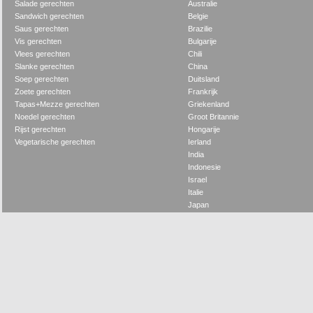
Salade gerechten
Australie
Sandwich gerechten
Belgie
Saus gerechten
Brazilie
Vis gerechten
Bulgarije
Vlees gerechten
Chili
Slanke gerechten
China
Soep gerechten
Duitsland
Zoete gerechten
Frankrijk
Tapas+Mezze gerechten
Griekenland
Noedel gerechten
Groot Britannie
Rijst gerechten
Hongarije
Vegetarische gerechten
Ierland
India
Indonesie
Israel
Italie
Japan