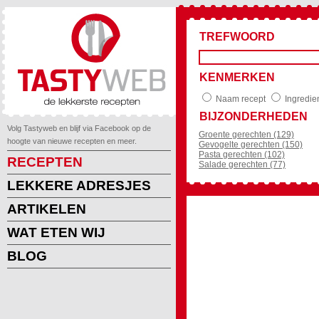
TREFWOORD
KENMERKEN
Naam recept
Ingredie
BIJZONDERHEDEN
Volg Tastyweb en blijf via Facebook op de
Groente gerechten (129)
hoogte van nieuwe recepten en meer.
Gevogelte gerechten (150)
Pasta gerechten (102)
RECEPTEN
Salade gerechten (77)
LEKKERE ADRESJES
ARTIKELEN
WAT ETEN WIJ
BLOG