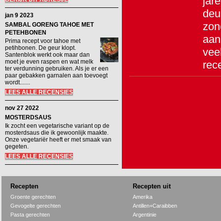
jar
deu
jan 9 2023
zon
SAMBAL GORENG TAHOE MET
PETEHBONEN
aan
Prima recept voor tahoe met
petihbonen. De geur klopt.
vee
Santenblok werkt ook maar dan
moet je even raspen en wat melk
rece
ter verdunning gebruiken. Als je er een
paar gebakken garnalen aan toevoegt
wordt.......
LEES ALLE RECENSIES
nov 27 2022
MOSTERDSAUS
Ik zocht een vegetarische variant op de
mosterdsaus die ik gewoonlijk maakte.
Onze vegetariër heeft er met smaak van
gegeten.
LEES ALLE RECENSIES
Recepten
Recepten uit
Groente gerechten
Amerika
Gevogelte gerechten
Antillen+Caraibben
Pasta gerechten
Argentinie