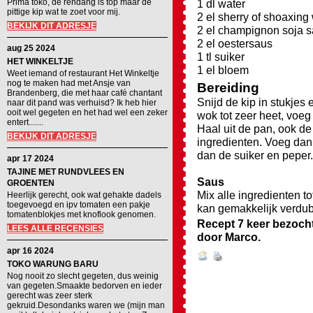
Prima toko, de rendang is top maar de
1 dl water
pittige kip wat te zoet voor mij.
2 el sherry of shoaxing 
BEKIJK DIT ADRESJE
2 el champignon soja 
2 el oestersaus
aug 25 2024
1 tl suiker
HET WINKELTJE
1 el bloem
Weet iemand of restaurant Het Winkeltje
nog te maken had met Ansje van
Bereiding
Brandenberg, die met haar café chantant
Snijd de kip in stukjes 
naar dit pand was verhuisd? Ik heb hier
ooit wel gegeten en het had wel een zeker
wok tot zeer heet, voeg 
entert.......
Haal uit de pan, ook de
BEKIJK DIT ADRESJE
ingredienten. Voeg dan
dan de suiker en peper.
apr 17 2024
TAJINE MET RUNDVLEES EN
Saus
GROENTEN
Mix alle ingredienten t
Heerlijk gerecht, ook wat gehakte dadels
toegevoegd en ipv tomaten een pakje
kan gemakkelijk verdu
tomatenblokjes met knoflook genomen.
Recept 7 keer bezoch
LEES ALLE RECENSIES
door
Marco
.
apr 16 2024
TOKO WARUNG BARU
Nog nooit zo slecht gegeten, dus weinig
van gegeten.Smaakte bedorven en ieder
gerecht was zeer sterk
gekruid.Desondanks waren we (mijn man