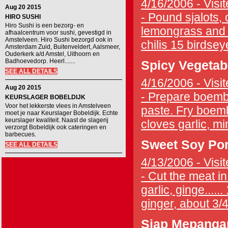
4/16/2006 - Visit
Aug 20 2015
- Pound sjalots, 
HIRO SUSHI
Hiro Sushi is een bezorg- en
lemongrass and cr
afhaalcentrum voor sushi, gevestigd in
Amstelveen. Hiro Sushi bezorgd ook in
chilis 15 birdseye
Amsterdam Zuid, Buitenveldert, Aalsmeer,
Ouderkerk a/d Amstel, Uithoorn en
Badhoevedorp. Heerl.......
Spicy Vegetab
SEE ALL DETAILS
4/16/2006 - Visit
Aug 20 2015
- Prepare boembo
KEURSLAGER BOBELDIJK
Voor het lekkerste vlees in Amstelveen
paste. Fry boemb
moet je naar Keurslager Bobeldijk. Echte
keurslager kwaliteit. Naast de slagerij
cloves garlic, mi
verzorgt Bobeldijk ook cateringen en
barbecues.
Sweet Soy Po
SEE ALL DETAILS
4/13/2006 - Visit
- Cut the meat in
garlic, ginge.....
ginger, about 3/4
Siap Mepanga