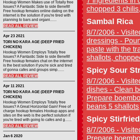
7 ingredients in o
Hookup Women Makes use of Totally free
Issues? A Fantastic Side to side Benefit!
chopped 3 chilis,
Free hookup females online dating on the
internet is the solution if you're tired with
Sambal Rica
planning to bars and organi.......
READ ALL REVIEW
8/7/2006 - Visite
Apr 23 2021
dressings - Pound
TORI NO KARA AGE (DEEP FRIED
CHICKEN)
paste with the tr
Hookup Women Employs Totally free
shallots, chopped 
Issues? A Fantastic Side to side Benefit!
Free hookup females chat on the internet
is the best solution if you're sick and tired
Spicy Sour St
of gonna cafes and groups simp.......
READ ALL REVIEW
8/7/2006 - Visite
Apr 11 2021
dishes - Clean b
TORI NO KARA AGE (DEEP FRIED
Prepare boemboe 
CHICKEN)
Hookup Women Employs Totally free
beans 5 shallots
Issues? A Great Horizontal Gain! Free of
charge hookup females Hookup apps and
sites on the web is the perfect solution if
Spicy Stirfri
you're tired with going to cafes and g.......
READ ALL REVIEW
8/7/2006 - Visite
Jan 6 2020
Prepare boemboe 