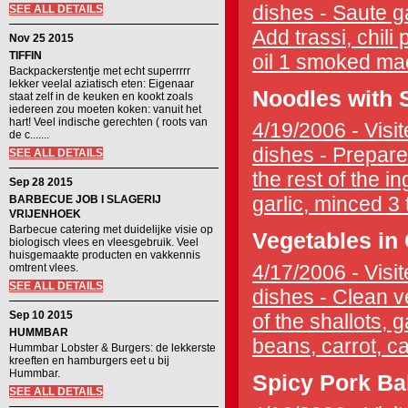
dishes - Saute ga
SEE ALL DETAILS
Add trassi, chili
Nov 25 2015
TIFFIN
oil 1 smoked mac
Backpackerstentje met echt superrrrr
lekker veelal aziatisch eten: Eigenaar
Noodles with 
staat zelf in de keuken en kookt zoals
iedereen zou moeten koken: vanuit het
hart! Veel indische gerechten ( roots van
4/19/2006 - Visit
de c.......
dishes - Prepar
SEE ALL DETAILS
the rest of the i
Sep 28 2015
garlic, minced 3 
BARBECUE JOB I SLAGERIJ
VRIJENHOEK
Barbecue catering met duidelijke visie op
Vegetables in
biologisch vlees en vleesgebruik. Veel
huisgemaakte producten en vakkennis
4/17/2006 - Visit
omtrent vlees.
SEE ALL DETAILS
dishes - Clean v
Sep 10 2015
of the shallots, g
HUMMBAR
beans, carrot, c
Hummbar Lobster & Burgers: de lekkerste
kreeften en hamburgers eet u bij
Hummbar.
Spicy Pork Ba
SEE ALL DETAILS