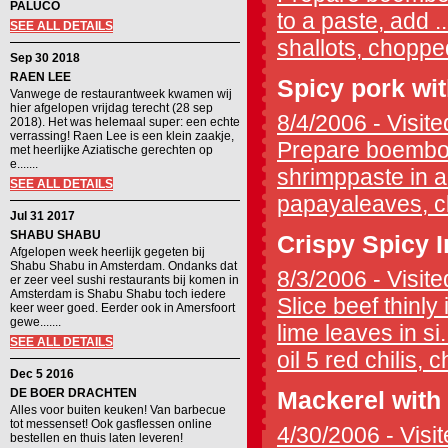
PALUCO
to a paste, add ..
SEE ALL DETAILS
shallots, chopped 
Sep 30 2018
RAEN LEE
Spicy pork wi
Vanwege de restaurantweek kwamen wij
hier afgelopen vrijdag terecht (28 sep
8/4/2006 - Visite
2018). Het was helemaal super: een echte
verrassing! Raen Lee is een klein zaakje,
Prepare boemboe 
met heerlijke Aziatische gerechten op
e.......
shrimppaste in a 
SEE ALL DETAILS
papayaleaves, cl
Jul 31 2017
SHABU SHABU
Crispy Spicy 
Afgelopen week heerlijk gegeten bij
Shabu Shabu in Amsterdam. Ondanks dat
8/3/2006 - Visite
er zeer veel sushi restaurants bij komen in
Amsterdam is Shabu Shabu toch iedere
Slice beef thinly
keer weer goed. Eerder ook in Amersfoort
gewe.......
lime leaves in si.
SEE ALL DETAILS
oil 5 red chilis, 
Dec 5 2016
DE BOER DRACHTEN
Mackerel with
Alles voor buiten keuken! Van barbecue
tot messenset! Ook gasflessen online
4/30/2006 - Visit
bestellen en thuis laten leveren!