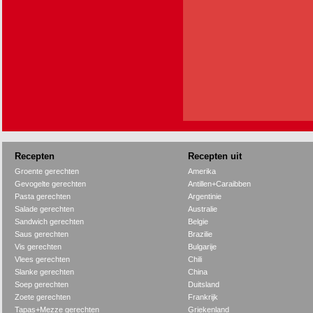
Recepten
Recepten uit
Groente gerechten
Amerika
Gevogelte gerechten
Antillen+Caraibben
Pasta gerechten
Argentinie
Salade gerechten
Australie
Sandwich gerechten
Belgie
Saus gerechten
Brazilie
Vis gerechten
Bulgarije
Vlees gerechten
Chili
Slanke gerechten
China
Soep gerechten
Duitsland
Zoete gerechten
Frankrijk
Tapas+Mezze gerechten
Griekenland