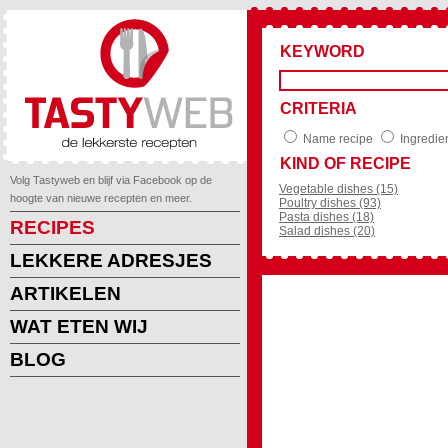
KEYWORD
CRITERIA
Name recipe
Ingredie
KIND OF RECIPE
Volg Tastyweb en blijf via Facebook op de
Vegetable dishes (15)
hoogte van nieuwe recepten en meer.
Poultry dishes (93)
Pasta dishes (18)
RECIPES
Salad dishes (20)
LEKKERE ADRESJES
ARTIKELEN
WAT ETEN WIJ
BLOG