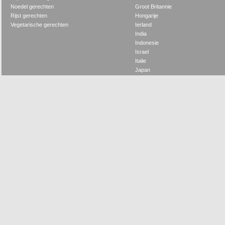
Noedel gerechten
Groot Britannie
Rijst gerechten
Hongarije
Vegetarische gerechten
Ierland
India
Indonesie
Israel
Italie
Japan