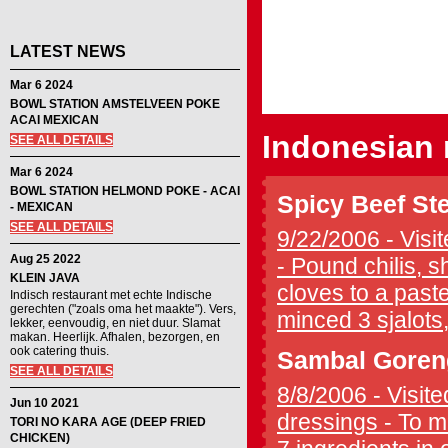
LATEST NEWS
Mar 6 2024
BOWL STATION AMSTELVEEN POKE
ACAI MEXICAN
Indonesian 
SEE ALL DETAILS
Mar 6 2024
BOWL STATION HELMOND POKE - ACAI
Spicy Beef St
- MEXICAN
SEE ALL DETAILS
9/22/2006 - Visit
Aug 25 2022
- Pound chilis, s
KLEIN JAVA
cloves to a paste
Indisch restaurant met echte Indische
gerechten ("zoals oma het maakte"). Vers,
minced 3 sjalots,
lekker, eenvoudig, en niet duur. Slamat
makan. Heerlijk. Afhalen, bezorgen, en
ook catering thuis.
Sambal Goren
SEE ALL DETAILS
8/8/2006 - Visite
Jun 10 2021
dressings - To ma
TORI NO KARA AGE (DEEP FRIED
CHICKEN)