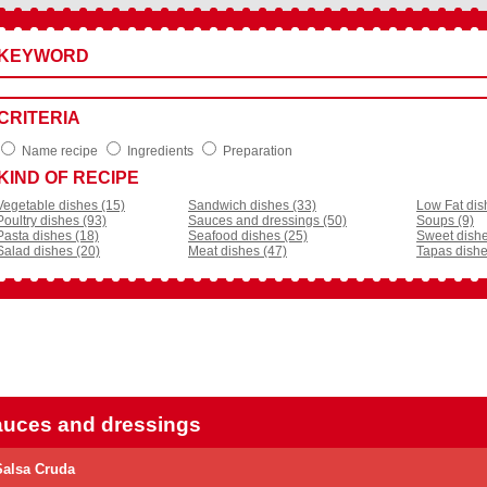
KEYWORD
CRITERIA
Name recipe
Ingredients
Preparation
KIND OF RECIPE
Vegetable dishes (15)
Sandwich dishes (33)
Low Fat dis
Poultry dishes (93)
Sauces and dressings (50)
Soups (9)
Pasta dishes (18)
Seafood dishes (25)
Sweet dishe
Salad dishes (20)
Meat dishes (47)
Tapas dishe
uces and dressings
Salsa Cruda