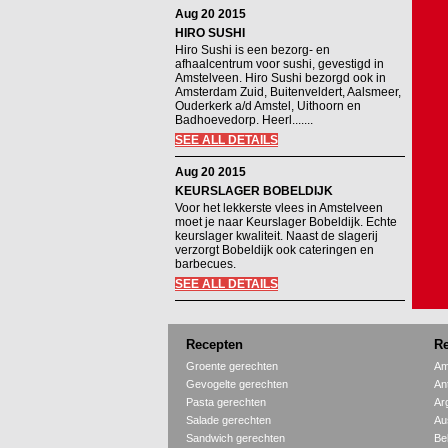
Aug 20 2015
HIRO SUSHI
Hiro Sushi is een bezorg- en
afhaalcentrum voor sushi, gevestigd in
Amstelveen. Hiro Sushi bezorgd ook in
Amsterdam Zuid, Buitenveldert, Aalsmeer,
Ouderkerk a/d Amstel, Uithoorn en
Badhoevedorp. Heerl.......
SEE ALL DETAILS
Aug 20 2015
KEURSLAGER BOBELDIJK
Voor het lekkerste vlees in Amstelveen
moet je naar Keurslager Bobeldijk. Echte
keurslager kwaliteit. Naast de slagerij
verzorgt Bobeldijk ook cateringen en
barbecues.
SEE ALL DETAILS
Recepten
Re
Groente gerechten
Am
Gevogelte gerechten
An
Pasta gerechten
Ar
Salade gerechten
Aus
Sandwich gerechten
Be