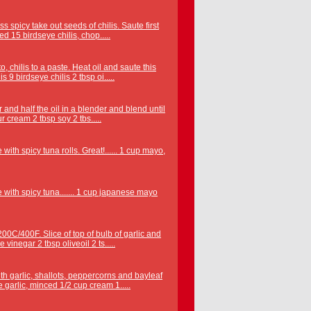
s spicy take out seeds of chilis. Saute first
ed 15 birdseye chilis, chop.....
, chilis to a paste. Heat oil and saute this
 9 birdseye chilis 2 tbsp oi.....
 and half the oil in a blender and blend until
r cream 2 tbsp soy 2 tbs.....
with spicy tuna rolls. Great!...... 1 cup mayo,
 with spicy tuna....... 1 cup japanese mayo
200C/400F. Slice of top of bulb of garlic and
vinegar 2 tbsp oliveoil 2 ts.....
ith garlic, shallots, peppercorns and bayleaf
e garlic, minced 1/2 cup cream 1.....