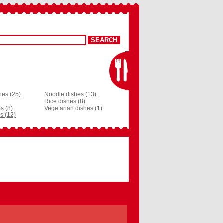
hes (25)
Noodle dishes (13)
Rice dishes (8)
s (8)
Vegetarian dishes (1)
s (12)