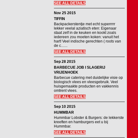
SEE ALL DETAILS
Nov 25 2015
TIFFIN
Backpackerstentje met echt superrrrr
lekker veelal aziatisch eten: Eigenaar
staat zelf in de keuken en kookt zoals
iedereen zou moeten koken: vanuit het
hart! Veel indische gerechten ( roots van
de c.......
SEE ALL DETAILS
Sep 28 2015
BARBECUE JOB I SLAGERIJ
VRIJENHOEK
Barbecue catering met duidelijke visie op
biologisch vlees en vleesgebruik. Veel
huisgemaakte producten en vakkennis
omtrent vlees.
SEE ALL DETAILS
Sep 10 2015
HUMMBAR
Hummbar Lobster & Burgers: de lekkerste
kreeften en hamburgers eet u bij
Hummbar.
SEE ALL DETAILS