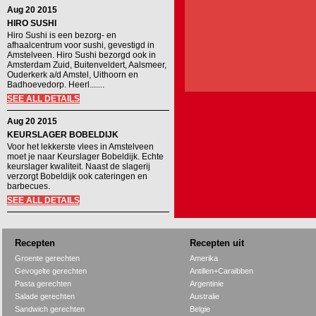
Aug 20 2015
HIRO SUSHI
Hiro Sushi is een bezorg- en
afhaalcentrum voor sushi, gevestigd in
Amstelveen. Hiro Sushi bezorgd ook in
Amsterdam Zuid, Buitenveldert, Aalsmeer,
Ouderkerk a/d Amstel, Uithoorn en
Badhoevedorp. Heerl.......
SEE ALL DETAILS
Aug 20 2015
KEURSLAGER BOBELDIJK
Voor het lekkerste vlees in Amstelveen
moet je naar Keurslager Bobeldijk. Echte
keurslager kwaliteit. Naast de slagerij
verzorgt Bobeldijk ook cateringen en
barbecues.
SEE ALL DETAILS
Recepten
Recepten uit
Groente gerechten
Amerika
Gevogelte gerechten
Antillen+Caraibben
Pasta gerechten
Argentinie
Salade gerechten
Australie
Sandwich gerechten
Belgie