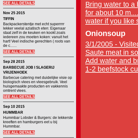
Bring water to a
SEE ALL DETAILS
for about 10 m...
Nov 25 2015
TIFFIN
water if you like
Backpackerstentje met echt superrrrr
lekker veelal aziatisch eten: Eigenaar
Onionsoup
staat zelf in de keuken en kookt zoals
iedereen zou moeten koken: vanuit het
hart! Veel indische gerechten ( roots van
3/1/2005 - Visite
de c.......
Saute meat in som
SEE ALL DETAILS
Add water and bri
Sep 28 2015
1-2 beefstock cu
BARBECUE JOB I SLAGERIJ
VRIJENHOEK
Barbecue catering met duidelijke visie op
biologisch vlees en vleesgebruik. Veel
huisgemaakte producten en vakkennis
omtrent vlees.
SEE ALL DETAILS
Sep 10 2015
HUMMBAR
Hummbar Lobster & Burgers: de lekkerste
kreeften en hamburgers eet u bij
Hummbar.
SEE ALL DETAILS