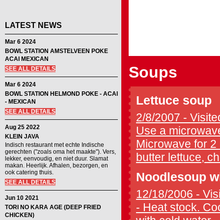
LATEST NEWS
Mar 6 2024
BOWL STATION AMSTELVEEN POKE
ACAI MEXICAN
Soups
SEE ALL DETAILS
Mar 6 2024
BOWL STATION HELMOND POKE - ACAI
Lettuce soup
- MEXICAN
SEE ALL DETAILS
2/8/2007 - Visite
Aug 25 2022
Use a microwave 
KLEIN JAVA
Microwave for 2 
Indisch restaurant met echte Indische
gerechten ("zoals oma het maakte"). Vers,
butter lettuce, c
lekker, eenvoudig, en niet duur. Slamat
makan. Heerlijk. Afhalen, bezorgen, en
ook catering thuis.
Noodlesoup wi
SEE ALL DETAILS
12/18/2006 - Vis
Jun 10 2021
- Heat stock. Co
TORI NO KARA AGE (DEEP FRIED
CHICKEN)