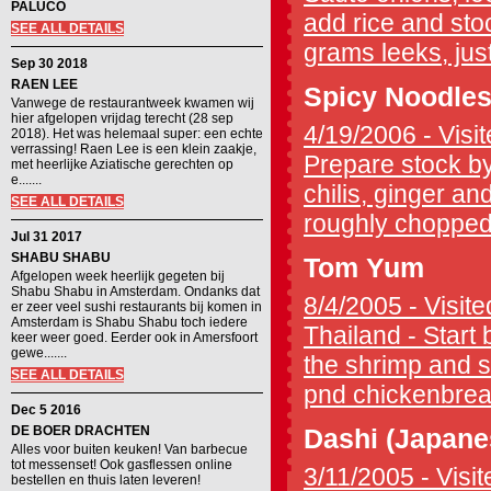
PALUCO
add rice and stoc
SEE ALL DETAILS
grams leeks, jus
Sep 30 2018
RAEN LEE
Spicy Noodles
Vanwege de restaurantweek kwamen wij
hier afgelopen vrijdag terecht (28 sep
4/19/2006 - Visit
2018). Het was helemaal super: een echte
verrassing! Raen Lee is een klein zaakje,
Prepare stock by
met heerlijke Aziatische gerechten op
e.......
chilis, ginger an
SEE ALL DETAILS
roughly chopped l
Jul 31 2017
SHABU SHABU
Tom Yum
Afgelopen week heerlijk gegeten bij
Shabu Shabu in Amsterdam. Ondanks dat
8/4/2005 - Visit
er zeer veel sushi restaurants bij komen in
Amsterdam is Shabu Shabu toch iedere
Thailand - Start 
keer weer goed. Eerder ook in Amersfoort
gewe.......
the shrimp and se
SEE ALL DETAILS
pnd chickenbreas
Dec 5 2016
DE BOER DRACHTEN
Dashi (Japane
Alles voor buiten keuken! Van barbecue
tot messenset! Ook gasflessen online
3/11/2005 - Visit
bestellen en thuis laten leveren!