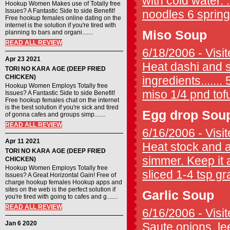
with cold water. .
Hookup Women Makes use of Totally free
Issues? A Fantastic Side to side Benefit!
noodles 6 spring 
Free hookup females online dating on the
internet is the solution if you're tired with
Miso Soup
planning to bars and organi.......
READ ALL REVIEW
6/18/2006 - Visit
Apr 23 2021
Heat dashi and s
TORI NO KARA AGE (DEEP FRIED
CHICKEN)
ingredients......
Hookup Women Employs Totally free
miso 1/4 pnd tofu
Issues? A Fantastic Side to side Benefit!
Free hookup females chat on the internet
is the best solution if you're sick and tired
Egg drop Sou
of gonna cafes and groups simp.......
READ ALL REVIEW
6/16/2006 - Visit
Apr 11 2021
Heat stock and a
TORI NO KARA AGE (DEEP FRIED
simmer. Keep it 
CHICKEN)
Hookup Women Employs Totally free
sliced 1-4 tsp gra
Issues? A Great Horizontal Gain! Free of
charge hookup females Hookup apps and
sites on the web is the perfect solution if
Garlic Soup
you're tired with going to cafes and g.......
READ ALL REVIEW
6/16/2006 - Visit
Jan 6 2020
Saute onions, lee