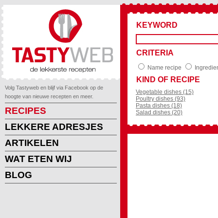
KEYWORD
CRITERIA
Name recipe
Ingredie
KIND OF RECIPE
Volg Tastyweb en blijf via Facebook op de
Vegetable dishes (15)
hoogte van nieuwe recepten en meer.
Poultry dishes (93)
Pasta dishes (18)
RECIPES
Salad dishes (20)
LEKKERE ADRESJES
ARTIKELEN
WAT ETEN WIJ
BLOG