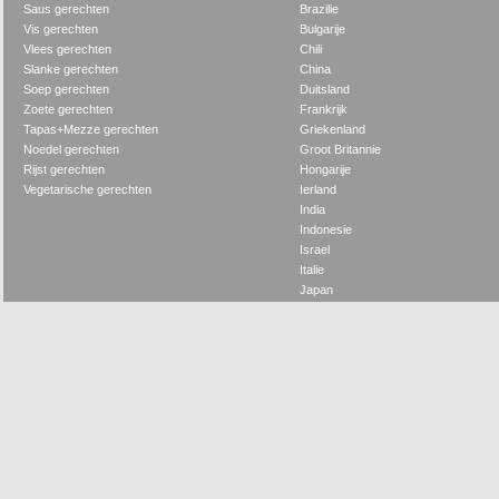
Saus gerechten
Brazilie
Vis gerechten
Bulgarije
Vlees gerechten
Chili
Slanke gerechten
China
Soep gerechten
Duitsland
Zoete gerechten
Frankrijk
Tapas+Mezze gerechten
Griekenland
Noedel gerechten
Groot Britannie
Rijst gerechten
Hongarije
Vegetarische gerechten
Ierland
India
Indonesie
Israel
Italie
Japan