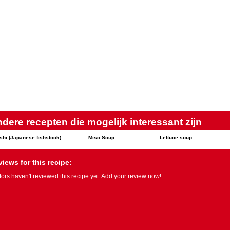
dere recepten die mogelijk interessant zijn
shi (Japanese fishstock)
Miso Soup
Lettuce soup
iews for this recipe:
itors haven't reviewed this recipe yet. Add your review now!