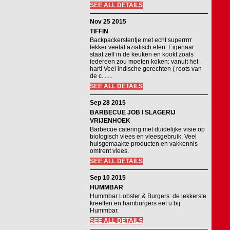
SEE ALL DETAILS
Nov 25 2015
TIFFIN
Backpackerstentje met echt superrrrr
lekker veelal aziatisch eten: Eigenaar
staat zelf in de keuken en kookt zoals
iedereen zou moeten koken: vanuit het
hart! Veel indische gerechten ( roots van
de c.......
SEE ALL DETAILS
Sep 28 2015
BARBECUE JOB I SLAGERIJ
VRIJENHOEK
Barbecue catering met duidelijke visie op
biologisch vlees en vleesgebruik. Veel
huisgemaakte producten en vakkennis
omtrent vlees.
SEE ALL DETAILS
Sep 10 2015
HUMMBAR
Hummbar Lobster & Burgers: de lekkerste
kreeften en hamburgers eet u bij
Hummbar.
SEE ALL DETAILS