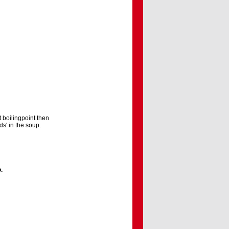
t boilingpoint then
ds' in the soup.
o
.