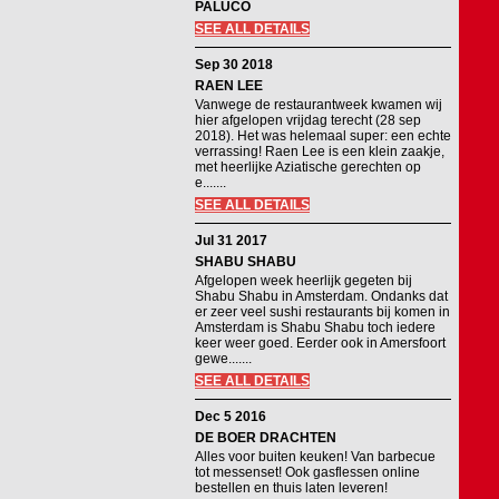
PALUCO
SEE ALL DETAILS
Sep 30 2018
RAEN LEE
Vanwege de restaurantweek kwamen wij
hier afgelopen vrijdag terecht (28 sep
2018). Het was helemaal super: een echte
verrassing! Raen Lee is een klein zaakje,
met heerlijke Aziatische gerechten op
e.......
SEE ALL DETAILS
Jul 31 2017
SHABU SHABU
Afgelopen week heerlijk gegeten bij
Shabu Shabu in Amsterdam. Ondanks dat
er zeer veel sushi restaurants bij komen in
Amsterdam is Shabu Shabu toch iedere
keer weer goed. Eerder ook in Amersfoort
gewe.......
SEE ALL DETAILS
Dec 5 2016
DE BOER DRACHTEN
Alles voor buiten keuken! Van barbecue
tot messenset! Ook gasflessen online
bestellen en thuis laten leveren!