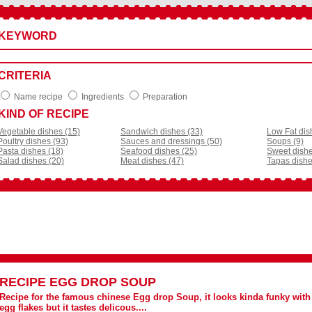
KEYWORD
CRITERIA
Name recipe
Ingredients
Preparation
KIND OF RECIPE
Vegetable dishes (15)
Sandwich dishes (33)
Low Fat dis
Poultry dishes (93)
Sauces and dressings (50)
Soups (9)
Pasta dishes (18)
Seafood dishes (25)
Sweet dishe
Salad dishes (20)
Meat dishes (47)
Tapas dishe
RECIPE
EGG DROP SOUP
Recipe for the famous chinese Egg drop Soup, it looks kinda funky with 
egg flakes but it tastes delicous....