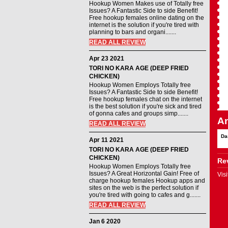
Hookup Women Makes use of Totally free
Issues? A Fantastic Side to side Benefit!
Free hookup females online dating on the
internet is the solution if you're tired with
planning to bars and organi.......
READ ALL REVIEW
Apr 23 2021
TORI NO KARA AGE (DEEP FRIED
CHICKEN)
Hookup Women Employs Totally free
Issues? A Fantastic Side to side Benefit!
Free hookup females chat on the internet
is the best solution if you're sick and tired
of gonna cafes and groups simp.......
An
READ ALL REVIEW
Da
Apr 11 2021
TORI NO KARA AGE (DEEP FRIED
CHICKEN)
Rev
Hookup Women Employs Totally free
Issues? A Great Horizontal Gain! Free of
Vis
charge hookup females Hookup apps and
sites on the web is the perfect solution if
you're tired with going to cafes and g.......
READ ALL REVIEW
Jan 6 2020