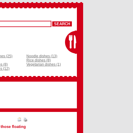
hes (25)
Noodle dishes (13)
Rice dishes (8)
s (8)
Vegetarian dishes (1)
s (12)
those floating