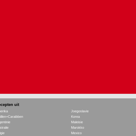
cepten uit
erika
Joegoslavie
tillen+Caraibben
Korea
gentinie
Maleisie
tralie
Marokko
lgie
Mexico