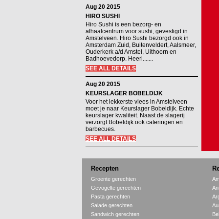
Aug 20 2015
HIRO SUSHI
Hiro Sushi is een bezorg- en
afhaalcentrum voor sushi, gevestigd in
Amstelveen. Hiro Sushi bezorgd ook in
Amsterdam Zuid, Buitenveldert, Aalsmeer,
Ouderkerk a/d Amstel, Uithoorn en
Badhoevedorp. Heerl.......
SEE ALL DETAILS
Aug 20 2015
KEURSLAGER BOBELDIJK
Voor het lekkerste vlees in Amstelveen
moet je naar Keurslager Bobeldijk. Echte
keurslager kwaliteit. Naast de slagerij
verzorgt Bobeldijk ook cateringen en
barbecues.
SEE ALL DETAILS
Recepten
Re
Groente gerechten
Am
Gevogelte gerechten
An
Pasta gerechten
Ar
Salade gerechten
Aus
Sandwich gerechten
Be