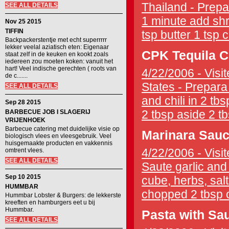
Thailand - Prepa
SEE ALL DETAILS
1 minute add shri
Nov 25 2015
TIFFIN
tsp butter 1 tsp 
Backpackerstentje met echt superrrrr
lekker veelal aziatisch eten: Eigenaar
CPK Tequila C
staat zelf in de keuken en kookt zoals
iedereen zou moeten koken: vanuit het
hart! Veel indische gerechten ( roots van
4/22/2006 - Visit
de c.......
States - Prepara
SEE ALL DETAILS
and chili in 2 tbs
Sep 28 2015
2 tbsp aside 2 tb
BARBECUE JOB I SLAGERIJ
VRIJENHOEK
Barbecue catering met duidelijke visie op
Marinara Sau
biologisch vlees en vleesgebruik. Veel
huisgemaakte producten en vakkennis
4/22/2006 - Visit
omtrent vlees.
SEE ALL DETAILS
Saute garlic and 
Sep 10 2015
cube, herbs, salt
HUMMBAR
chopped 2 tbsp ol
Hummbar Lobster & Burgers: de lekkerste
kreeften en hamburgers eet u bij
Hummbar.
Pasta with Sa
SEE ALL DETAILS