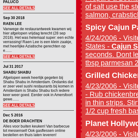
PALUCO
of salt use the s
SEE ALL DETAILS
salmon, crabstick,
Sep 30 2018
RAEN LEE
Spicy Cajun P
Vanwege de restaurantweek kwamen wij
hier afgelopen vrijdag terecht (28 sep
4/24/2006 - Visit
2018). Het was helemaal super: een echte
verrassing! Raen Lee is een klein zaakje,
States -
Cajun 
met heerlijke Aziatische gerechten op
e.......
seconds. Dont let
SEE ALL DETAILS
tbsp parmesan 2 c
Jul 31 2017
SHABU SHABU
Grilled Chicke
Afgelopen week heerlijk gegeten bij
Shabu Shabu in Amsterdam. Ondanks dat
4/23/2006 - Visit
er zeer veel sushi restaurants bij komen in
Amsterdam is Shabu Shabu toch iedere
- Rub chickenbre
keer weer goed. Eerder ook in Amersfoort
gewe.......
in thin strips. St
SEE ALL DETAILS
1/2 cup fresh bas
Dec 5 2016
DE BOER DRACHTEN
Planet Hollyw
Alles voor buiten keuken! Van barbecue
tot messenset! Ook gasflessen online
4/23/2006 - Visit
bestellen en thuis laten leveren!