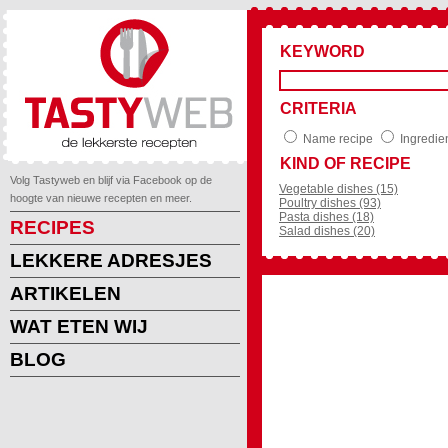
KEYWORD
CRITERIA
Name recipe
Ingredie
KIND OF RECIPE
Volg Tastyweb en blijf via Facebook op de
Vegetable dishes (15)
hoogte van nieuwe recepten en meer.
Poultry dishes (93)
Pasta dishes (18)
RECIPES
Salad dishes (20)
LEKKERE ADRESJES
ARTIKELEN
WAT ETEN WIJ
BLOG