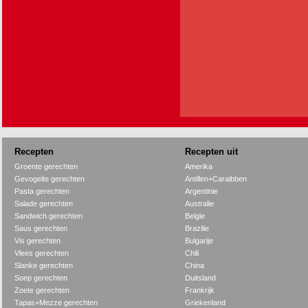
Recepten
Recepten uit
Groente gerechten
Amerika
Gevogelte gerechten
Antillen+Caraibben
Pasta gerechten
Argentinie
Salade gerechten
Australie
Sandwich gerechten
Belgie
Saus gerechten
Brazilie
Vis gerechten
Bulgarije
Vlees gerechten
Chili
Slanke gerechten
China
Soep gerechten
Duitsland
Zoete gerechten
Frankrijk
Tapas+Mezze gerechten
Griekenland