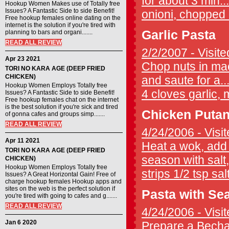
for about 3 min...
Hookup Women Makes use of Totally free
Issues? A Fantastic Side to side Benefit!
onioni, chopped 
Free hookup females online dating on the
internet is the solution if you're tired with
Garlic Pasta
planning to bars and organi.......
READ ALL REVIEW
2/2/2007 - Visite
Apr 23 2021
Chop nuts in mach
TORI NO KARA AGE (DEEP FRIED
CHICKEN)
and saute for a..
Hookup Women Employs Totally free
4 cloves garlic, m
Issues? A Fantastic Side to side Benefit!
Free hookup females chat on the internet
is the best solution if you're sick and tired
Chicken Putan
of gonna cafes and groups simp.......
READ ALL REVIEW
4/24/2006 - Visit
Apr 11 2021
Heat a wok, add o
TORI NO KARA AGE (DEEP FRIED
season with salt, 
CHICKEN)
Hookup Women Employs Totally free
strips 1/2 tsp sal
Issues? A Great Horizontal Gain! Free of
charge hookup females Hookup apps and
sites on the web is the perfect solution if
Pasta with Se
you're tired with going to cafes and g.......
READ ALL REVIEW
4/24/2006 - Visit
Jan 6 2020
Prepare a Becham