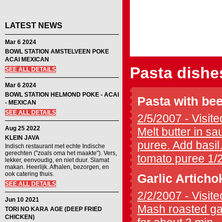
LATEST NEWS
Mar 6 2024
BOWL STATION AMSTELVEEN POKE
ACAI MEXICAN
Pasta dishe
SEE ALL DETAILS
Mar 6 2024
BOWL STATION HELMOND POKE - ACAI
Pasta with be
- MEXICAN
SEE ALL DETAILS
2/5/2007 - Visite
Aug 25 2022
Melt butter in sa
KLEIN JAVA
puree. Add basil
Indisch restaurant met echte Indische
gerechten ("zoals oma het maakte"). Vers,
tomato puree 1/2
lekker, eenvoudig, en niet duur. Slamat
makan. Heerlijk. Afhalen, bezorgen, en
ook catering thuis.
Garlic Articho
SEE ALL DETAILS
2/2/2007 - Visite
Jun 10 2021
Mash roasted gar
TORI NO KARA AGE (DEEP FRIED
CHICKEN)