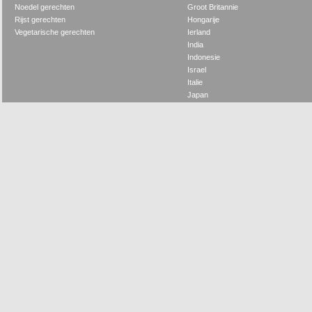
Noedel gerechten
Groot Britannie
Rijst gerechten
Hongarije
Vegetarische gerechten
Ierland
India
Indonesie
Israel
Italie
Japan