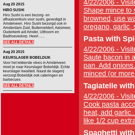
4/22/2006 - Visit
Aug 20 2015
Shape mince to s
HIRO SUSHI
Hiro Sushi is een bezorg- en
browned, use wate
afhaalcentrum voor sushi, gevestigd in
Amstelveen. Hiro Sushi bezorgd ook in
oregano, garlic, 
Amsterdam Zuid, Buitenveldert, Aalsmeer,
Ouderkerk a/d Amstel, Uithoorn en
Badhoevedorp. Heerl.......
Pasta with Sp
SEE ALL DETAILS
4/22/2006 - Visit
Aug 20 2015
Saute bacon in a 
KEURSLAGER BOBELDIJK
Voor het lekkerste vlees in Amstelveen
pan. Add onions.
moet je naar Keurslager Bobeldijk. Echte
keurslager kwaliteit. Naast de slagerij
minced (or more i
verzorgt Bobeldijk ook cateringen en
barbecues.
Tagiatelle with
SEE ALL DETAILS
4/22/2006 - Visit
Cook pasta accor
heat, add garlic..
like 1/2 cup extra 
Spaghetti with 