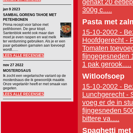
gehakt 20 eetlep
300g c.....
jan 9 2023
SAMBAL GORENG TAHOE MET
PETEHBONEN
Pasta met za
Prima recept voor tahoe met
petihbonen. De geur klopt.
15-10-2002 - Bez
Santenblok werkt ook maar dan
moet je even raspen en wat melk
Hoofdgerecht - Pa
ter verdunning gebruiken. Als je er een
paar gebakken garnalen aan toevoegt
Tomaten toevoege
wordt.......
fijngegesneden 1 
LEES ALLE RECENSIES
1 pak gerook.....
nov 27 2022
MOSTERDSAUS
Witloofsoep
Ik zocht een vegetarische variant op de
mosterdsaus die ik gewoonlijk maakte.
Onze vegetariër heeft er met smaak van
15-10-2002 - Bez
gegeten.
Lunchgerecht - S
LEES ALLE RECENSIES
voeg er de in stu
fijngesneden 500 
bittere va.....
Spaghetti met 