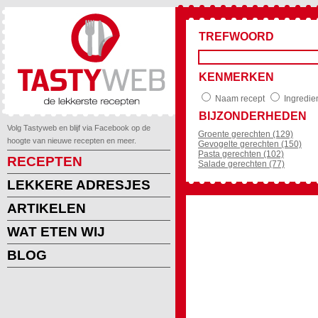
TREFWOORD
KENMERKEN
Naam recept
Ingredie
BIJZONDERHEDEN
Volg Tastyweb en blijf via Facebook op de
Groente gerechten (129)
hoogte van nieuwe recepten en meer.
Gevogelte gerechten (150)
Pasta gerechten (102)
RECEPTEN
Salade gerechten (77)
LEKKERE ADRESJES
ARTIKELEN
WAT ETEN WIJ
BLOG