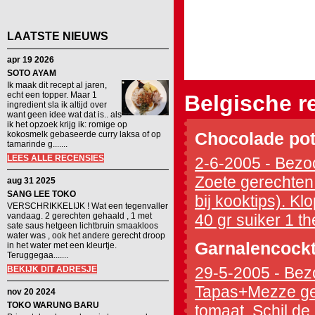
LAATSTE NIEUWS
apr 19 2026
SOTO AYAM
Ik maak dit recept al jaren,
echt een topper. Maar 1
Belgische r
ingredient sla ik altijd over
want geen idee wat dat is.. als
ik het opzoek krijg ik: romige op
kokosmelk gebaseerde curry laksa of op
Chocolade pot
tamarinde g.......
LEES ALLE RECENSIES
2-6-2005 - Bezoc
Zoete gerechten 
aug 31 2025
SANG LEE TOKO
bij kooktips). Kl
VERSCHRIKKELIJK ! Wat een tegenvaller
vandaag. 2 gerechten gehaald , 1 met
40 gr suiker 1 th
sate saus hetgeen lichtbruin smaakloos
water was , ook het andere gerecht droop
Garnalencockt
in het water met een kleurtje.
Teruggegaa.......
29-5-2005 - Bezo
BEKIJK DIT ADRESJE
Tapas+Mezze ger
nov 20 2024
TOKO WARUNG BARU
tomaat. Schil de