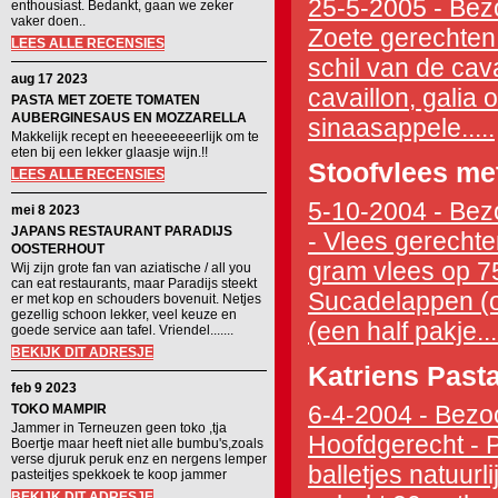
25-5-2005 - Bezo
enthousiast. Bedankt, gaan we zeker
vaker doen..
Zoete gerechten
LEES ALLE RECENSIES
schil van de cava
aug 17 2023
cavaillon, galia
PASTA MET ZOETE TOMATEN
AUBERGINESAUS EN MOZZARELLA
sinaasappele.....
Makkelijk recept en heeeeeeeerlijk om te
eten bij een lekker glaasje wijn.!!
Stoofvlees me
LEES ALLE RECENSIES
5-10-2004 - Bezo
mei 8 2023
JAPANS RESTAURANT PARADIJS
- Vlees gerechte
OOSTERHOUT
gram vlees op 75
Wij zijn grote fan van aziatische / all you
can eat restaurants, maar Paradijs steekt
Sucadelappen (of
er met kop en schouders bovenuit. Netjes
gezellig schoon lekker, veel keuze en
(een half pakje...
goede service aan tafel. Vriendel.......
BEKIJK DIT ADRESJE
Katriens Past
feb 9 2023
6-4-2004 - Bezoc
TOKO MAMPIR
Jammer in Terneuzen geen toko ,tja
Hoofdgerecht - P
Boertje maar heeft niet alle bumbu's,zoals
verse djuruk peruk enz en nergens lemper
balletjes natuurli
pasteitjes spekkoek te koop jammer
BEKIJK DIT ADRESJE