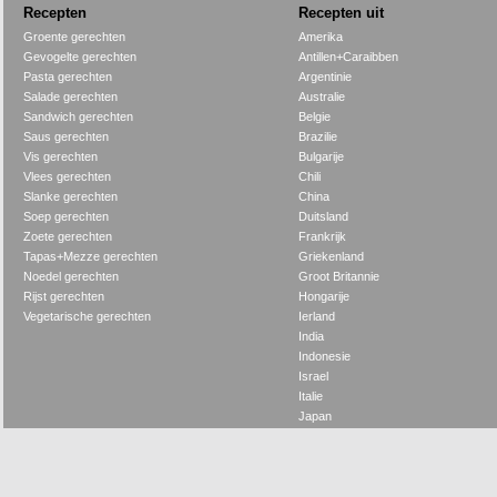
Recepten
Recepten uit
Groente gerechten
Amerika
Gevogelte gerechten
Antillen+Caraibben
Pasta gerechten
Argentinie
Salade gerechten
Australie
Sandwich gerechten
Belgie
Saus gerechten
Brazilie
Vis gerechten
Bulgarije
Vlees gerechten
Chili
Slanke gerechten
China
Soep gerechten
Duitsland
Zoete gerechten
Frankrijk
Tapas+Mezze gerechten
Griekenland
Noedel gerechten
Groot Britannie
Rijst gerechten
Hongarije
Vegetarische gerechten
Ierland
India
Indonesie
Israel
Italie
Japan