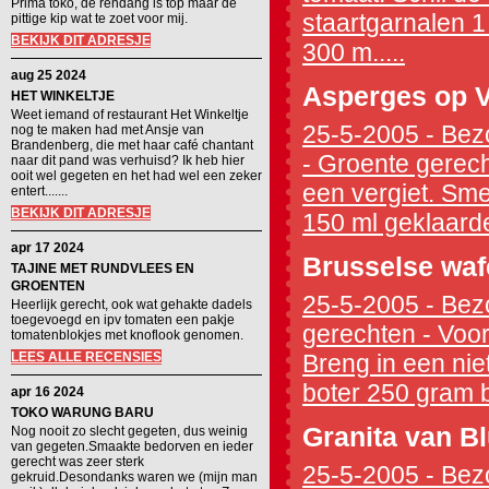
Prima toko, de rendang is top maar de
staartgarnalen 1
pittige kip wat te zoet voor mij.
BEKIJK DIT ADRESJE
300 m.....
aug 25 2024
Asperges op V
HET WINKELTJE
Weet iemand of restaurant Het Winkeltje
25-5-2005 - Bezo
nog te maken had met Ansje van
Brandenberg, die met haar café chantant
- Groente gerech
naar dit pand was verhuisd? Ik heb hier
ooit wel gegeten en het had wel een zeker
een vergiet. Smel
entert.......
BEKIJK DIT ADRESJE
150 ml geklaarde 
apr 17 2024
Brusselse waf
TAJINE MET RUNDVLEES EN
GROENTEN
25-5-2005 - Bezo
Heerlijk gerecht, ook wat gehakte dadels
toegevoegd en ipv tomaten een pakje
gerechten - Voorb
tomatenblokjes met knoflook genomen.
LEES ALLE RECENSIES
Breng in een niet
boter 250 gram b
apr 16 2024
TOKO WARUNG BARU
Granita van B
Nog nooit zo slecht gegeten, dus weinig
van gegeten.Smaakte bedorven en ieder
gerecht was zeer sterk
25-5-2005 - Bezo
gekruid.Desondanks waren we (mijn man