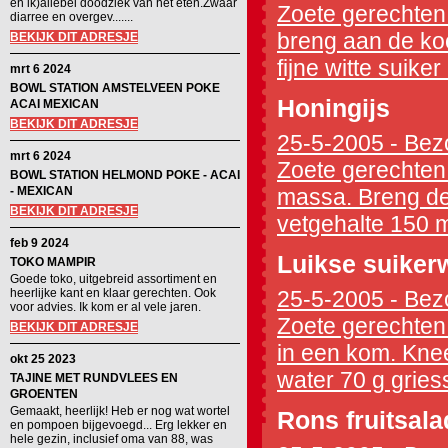
en ik)allebei doodziek van het eten.Zwaar
Zoete gerechten 
diarree en overgev.......
breng aan de koo
BEKIJK DIT ADRESJE
fijne witte suiker
mrt 6 2024
BOWL STATION AMSTELVEEN POKE
Honingijs
ACAI MEXICAN
BEKIJK DIT ADRESJE
25-5-2005 - Bezo
mrt 6 2024
Zoete gerechten 
BOWL STATION HELMOND POKE - ACAI
- MEXICAN
massa. Breng de
BEKIJK DIT ADRESJE
vetgehalte 150 ml 
feb 9 2024
Luikse suiker
TOKO MAMPIR
Goede toko, uitgebreid assortiment en
heerlijke kant en klaar gerechten. Ook
25-5-2005 - Bezo
voor advies. Ik kom er al vele jaren.
Zoete gerechten
BEKIJK DIT ADRESJE
in een kom. Knee
okt 25 2023
water 70 g griess
TAJINE MET RUNDVLEES EN
GROENTEN
Gemaakt, heerlijk! Heb er nog wat wortel
Rons fruitsala
en pompoen bijgevoegd... Erg lekker en
hele gezin, inclusief oma van 88, was