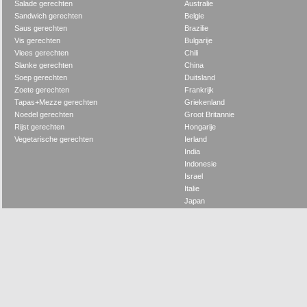
Salade gerechten
Australie
Sandwich gerechten
Belgie
Saus gerechten
Brazilie
Vis gerechten
Bulgarije
Vlees gerechten
Chili
Slanke gerechten
China
Soep gerechten
Duitsland
Zoete gerechten
Frankrijk
Tapas+Mezze gerechten
Griekenland
Noedel gerechten
Groot Britannie
Rijst gerechten
Hongarije
Vegetarische gerechten
Ierland
India
Indonesie
Israel
Italie
Japan