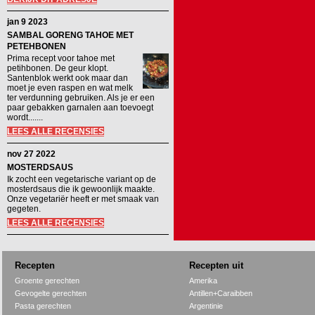
jan 9 2023
SAMBAL GORENG TAHOE MET
PETEHBONEN
Prima recept voor tahoe met
petihbonen. De geur klopt.
Santenblok werkt ook maar dan
moet je even raspen en wat melk
ter verdunning gebruiken. Als je er een
paar gebakken garnalen aan toevoegt
wordt.......
LEES ALLE RECENSIES
nov 27 2022
MOSTERDSAUS
Ik zocht een vegetarische variant op de
mosterdsaus die ik gewoonlijk maakte.
Onze vegetariër heeft er met smaak van
gegeten.
LEES ALLE RECENSIES
Recepten
Recepten uit
Groente gerechten
Amerika
Gevogelte gerechten
Antillen+Caraibben
Pasta gerechten
Argentinie