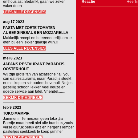
enthousiast. Bedankt, gaan we zeker
Reactie
Heerli
vaker doen..
LEES ALLE RECENSIES
aug 17 2023
PASTA MET ZOETE TOMATEN
AUBERGINESAUS EN MOZZARELLA
Makkelijk recept en heeeeeeeerlijk om te
eten bij een lekker glaasje wijn.!!
LEES ALLE RECENSIES
mei 8 2023
JAPANS RESTAURANT PARADIJS
OOSTERHOUT
Wij zijn grote fan van aziatische / all you
can eat restaurants, maar Paradijs steekt
er met kop en schouders bovenuit. Netjes
gezellig schoon lekker, veel keuze en
goede service aan tafel. Vriendel.......
BEKIJK DIT ADRESJE
feb 9 2023
TOKO MAMPIR
Jammer in Terneuzen geen toko ,tja
Boertje maar heeft niet alle bumbu's,zoals
verse djuruk peruk enz en nergens lemper
pasteitjes spekkoek te koop jammer
BEKIJK DIT ADRESJE