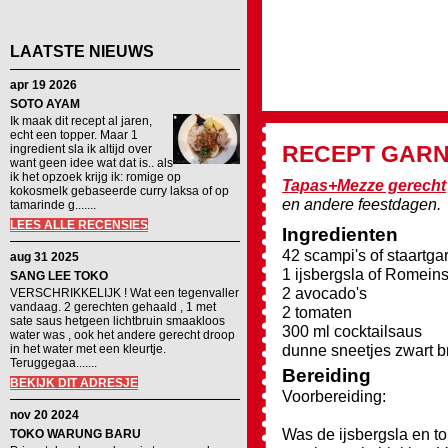
LAATSTE NIEUWS
apr 19 2026
SOTO AYAM
Ik maak dit recept al jaren,
echt een topper. Maar 1
RECEPT
GARN
ingredient sla ik altijd over
want geen idee wat dat is.. als
ik het opzoek krijg ik: romige op
Tapas+Mezze gerecht
kokosmelk gebaseerde curry laksa of op
en andere feestdagen.
tamarinde g.......
LEES ALLE RECENSIES
Ingredienten
42 scampi's of staartga
aug 31 2025
1 ijsbergsla of Romeins
SANG LEE TOKO
2 avocado's
VERSCHRIKKELIJK ! Wat een tegenvaller
vandaag. 2 gerechten gehaald , 1 met
2 tomaten
sate saus hetgeen lichtbruin smaakloos
300 ml cocktailsaus
water was , ook het andere gerecht droop
dunne sneetjes zwart b
in het water met een kleurtje.
Teruggegaa.......
Bereiding
BEKIJK DIT ADRESJE
Voorbereiding:
nov 20 2024
Was de ijsbergsla en t
TOKO WARUNG BARU