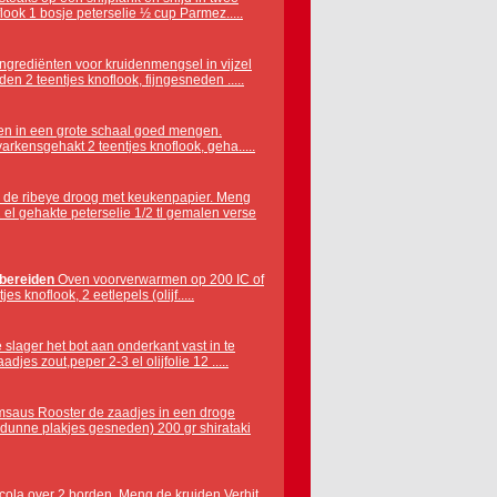
oflook 1 bosje peterselie ½ cup Parmez.....
ingrediënten voor kruidenmengsel in vijzel
den 2 teentjes knoflook, fijngesneden .....
enten in een grote schaal goed mengen.
varkensgehakt 2 teentjes knoflook, geha.....
ak de ribeye droog met keukenpapier. Meng
2 el gehakte peterselie 1/2 tl gemalen verse
bereiden
Oven voorverwarmen op 200 IC of
es knoflook, 2 eetlepels (olijf.....
 slager het bot aan onderkant vast in te
djes zout,peper 2-3 el olijfolie 12 .....
amsaus Rooster de zaadjes in een droge
pierdunne plakjes gesneden) 200 gr shirataki
rucola over 2 borden. Meng de kruiden Verhit