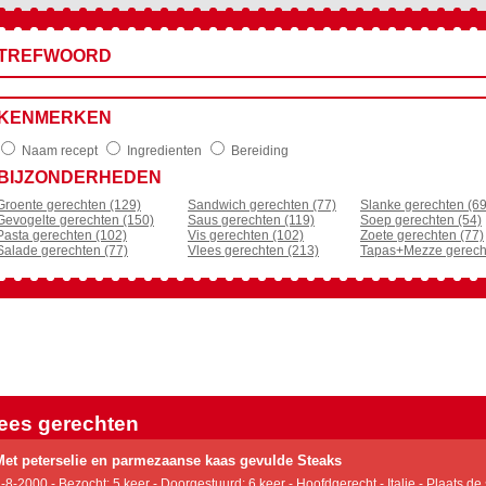
TREFWOORD
KENMERKEN
Naam recept
Ingredienten
Bereiding
BIJZONDERHEDEN
Groente gerechten (129)
Sandwich gerechten (77)
Slanke gerechten (69
Gevogelte gerechten (150)
Saus gerechten (119)
Soep gerechten (54)
Pasta gerechten (102)
Vis gerechten (102)
Zoete gerechten (77)
Salade gerechten (77)
Vlees gerechten (213)
Tapas+Mezze gerech
ees gerechten
Met peterselie en parmezaanse kaas gevulde Steaks
-8-2000 - Bezocht: 5 keer - Doorgestuurd: 6 keer - Hoofdgerecht - Italie - Plaats de