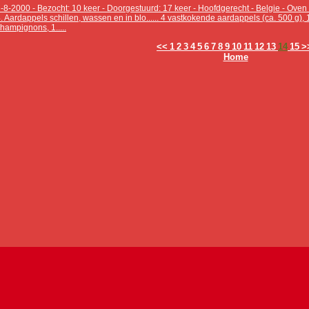
-8-2000 - Bezocht: 10 keer - Doorgestuurd: 17 keer - Hoofdgerecht - Belgie - Ov
. Aardappels schillen, wassen en in blo...... 4 vastkokende aardappels (ca. 500 g),
hampignons, 1.....
<<
1
2
3
4
5
6
7
8
9
10
11
12
13
14
15
>
Home