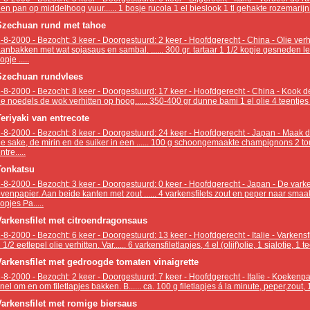
en pan op middelhoog vuur...... 1 bosje rucola 1 el bieslook 1 tl gehakte rozemarijn 1 tl
Szechuan rund met tahoe
-8-2000 - Bezocht: 3 keer - Doorgestuurd: 2 keer - Hoofdgerecht - China - Olie verh
anbakken met wat sojasaus en sambal. ...... 300 gr. tartaar 1 1/2 kopje gesneden le
opje .....
Szechuan rundvlees
-8-2000 - Bezocht: 8 keer - Doorgestuurd: 17 keer - Hoofdgerecht - China - Kook de
e noedels de wok verhitten op hoog...... 350-400 gr dunne bami 1 el olie 4 teentjes k
Teriyaki van entrecote
-8-2000 - Bezocht: 8 keer - Doorgestuurd: 24 keer - Hoofdgerecht - Japan - Maak 
e sake, de mirin en de suiker in een ...... 100 g schoongemaakte champignons 2 to
ntre.....
Tonkatsu
-8-2000 - Bezocht: 3 keer - Doorgestuurd: 0 keer - Hoofdgerecht - Japan - De varken
venpapier. Aan beide kanten met zout ...... 4 varkensfilets zout en peper naar sma
opjes Pa.....
Varkensfilet met citroendragonsaus
-8-2000 - Bezocht: 6 keer - Doorgestuurd: 13 keer - Hoofdgerecht - Italie - Varkens
 1/2 eetlepel olie verhitten. Var...... 6 varkensfiletlapjes, 4 el (olijf)olie, 1 sjalotje, 1 te
Varkensfilet met gedroogde tomaten vinaigrette
-8-2000 - Bezocht: 2 keer - Doorgestuurd: 7 keer - Hoofdgerecht - Italie - Koekenp
nel om en om filetlapjes bakken. B...... ca. 100 g filetlapjes á la minute, peper,zout, 11
Varkensfilet met romige biersaus