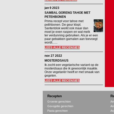
jan 9 2023
SAMBAL GORENG TAHOE MET
PETEHBONEN
Prima recept voor tahoe met
petihbonen. De geur klopt.
Santenblok werkt ook maar dan
moet je even raspen en wat melk
ter verdunning gebruiken. Als je er een
paar gebakken garnalen aan toevoegt
wordt.......
LEES ALLE RECENSIES
nov 27 2022
MOSTERDSAUS
Ik zocht een vegetarische variant op de
mosterdsaus die ik gewoonlijk maakte.
Onze vegetariër heeft er met smaak van
gegeten.
LEES ALLE RECENSIES
Recepten
Re
Groente gerechten
Am
Gevogelte gerechten
An
Pasta gerechten
Ar