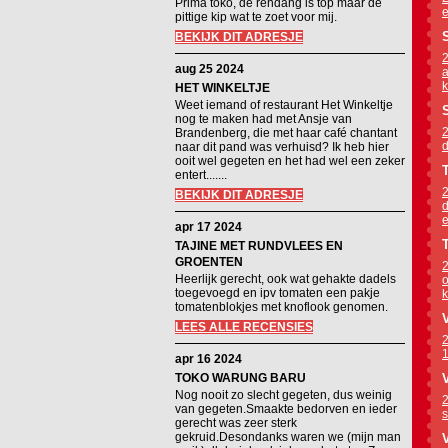
Prima toko, de rendang is top maar de
e
pittige kip wat te zoet voor mij.
BEKIJK DIT ADRESJE
2
aug 25 2024
a
k
HET WINKELTJE
Weet iemand of restaurant Het Winkeltje
nog te maken had met Ansje van
2
Brandenberg, die met haar café chantant
d
naar dit pand was verhuisd? Ik heb hier
ooit wel gegeten en het had wel een zeker
entert.......
2
BEKIJK DIT ADRESJE
d
e
apr 17 2024
TAJINE MET RUNDVLEES EN
GROENTEN
2
Heerlijk gerecht, ook wat gehakte dadels
o
toegevoegd en ipv tomaten een pakje
k
tomatenblokjes met knoflook genomen.
LEES ALLE RECENSIES
2
1
apr 16 2024
TOKO WARUNG BARU
Nog nooit zo slecht gegeten, dus weinig
2
van gegeten.Smaakte bedorven en ieder
s
gerecht was zeer sterk
gekruid.Desondanks waren we (mijn man