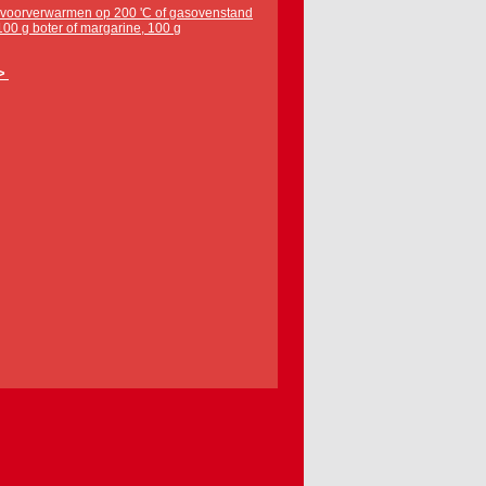
en voorverwarmen op 200 'C of gasovenstand
 100 g boter of margarine, 100 g
>