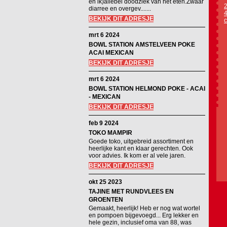
en ik)allebei doodziek van het eten.Zwaar
2
diarree en overgev.......
4
BEKIJK DIT ADRESJE
c
mrt 6 2024
BOWL STATION AMSTELVEEN POKE
ACAI MEXICAN
BEKIJK DIT ADRESJE
mrt 6 2024
BOWL STATION HELMOND POKE - ACAI
- MEXICAN
BEKIJK DIT ADRESJE
feb 9 2024
TOKO MAMPIR
Goede toko, uitgebreid assortiment en
heerlijke kant en klaar gerechten. Ook
voor advies. Ik kom er al vele jaren.
BEKIJK DIT ADRESJE
okt 25 2023
TAJINE MET RUNDVLEES EN
GROENTEN
Gemaakt, heerlijk! Heb er nog wat wortel
en pompoen bijgevoegd... Erg lekker en
hele gezin, inclusief oma van 88, was