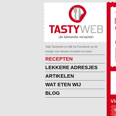
Volg Tastyweb en blijf via Facebook op de
hoogte van nieuwe recepten en meer.
RECEPTEN
LEKKERE ADRESJES
ARTIKELEN
WAT ETEN WIJ
BLOG
Vl
2