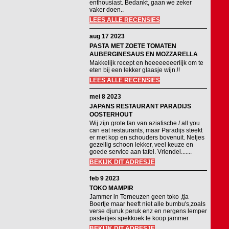
enthousiast. Bedankt, gaan we zeker
vaker doen..
LEES ALLE RECENSIES
aug 17 2023
PASTA MET ZOETE TOMATEN
AUBERGINESAUS EN MOZZARELLA
Makkelijk recept en heeeeeeeerlijk om te
eten bij een lekker glaasje wijn.!!
LEES ALLE RECENSIES
mei 8 2023
JAPANS RESTAURANT PARADIJS
OOSTERHOUT
Wij zijn grote fan van aziatische / all you
can eat restaurants, maar Paradijs steekt
er met kop en schouders bovenuit. Netjes
gezellig schoon lekker, veel keuze en
goede service aan tafel. Vriendel.......
BEKIJK DIT ADRESJE
feb 9 2023
TOKO MAMPIR
Jammer in Terneuzen geen toko ,tja
Boertje maar heeft niet alle bumbu's,zoals
verse djuruk peruk enz en nergens lemper
pasteitjes spekkoek te koop jammer
BEKIJK DIT ADRESJE