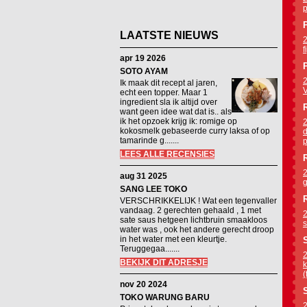
p
LAATSTE NIEUWS
2
f
apr 19 2026
P
SOTO AYAM
2
Ik maak dit recept al jaren,
V
echt een topper. Maar 1
ingredient sla ik altijd over
want geen idee wat dat is.. als
ik het opzoek krijg ik: romige op
2
kokosmelk gebaseerde curry laksa of op
d
tamarinde g.......
p
LEES ALLE RECENSIES
2
aug 31 2025
g
SANG LEE TOKO
VERSCHRIKKELIJK ! Wat een tegenvaller
vandaag. 2 gerechten gehaald , 1 met
2
sate saus hetgeen lichtbruin smaakloos
s
water was , ook het andere gerecht droop
in het water met een kleurtje.
Teruggegaa.......
2
BEKIJK DIT ADRESJE
k
(
nov 20 2024
TOKO WARUNG BARU
2