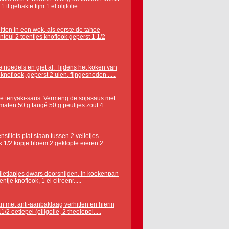
 gehakte tijm 1 el olijfolie .....
itten in een wok, als eerste de tahoe
nteui 2 teentjes knoflook geperst 1 1/2
 noedels en giet af. Tijdens het koken van
noflook, geperst 2 uien, fijngesneden .....
de teriyaki-saus: Vermeng de sojasaus met
maten 50 g taugé 50 g peultjes zout 4
sfilets plat slaan tussen 2 velletjes
ak 1/2 kopje bloem 2 geklopte eieren 2
filetlapjes dwars doorsnijden. In koekenpan
entje knoflook, 1 el citroenr.....
an met anti-aanbaklaag verhitten en hierin
/2 eetlepel (oliigolie, 2 theelepel.....