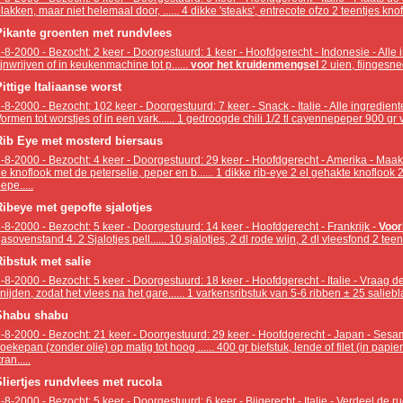
lakken, maar niet helemaal door, ...... 4 dikke 'steaks', entrecote ofzo 2 teentjes kn
Pikante groenten met rundvlees
-8-2000 - Bezocht: 2 keer - Doorgestuurd: 1 keer - Hoofdgerecht - Indonesie - Alle 
ijnwrijven of in keukenmachine tot p......
voor het kruidenmengsel
2 uien, fijngesne
ittige Italiaanse worst
-8-2000 - Bezocht: 102 keer - Doorgestuurd: 7 keer - Snack - Italie - Alle ingredi
ormen tot worstjes of in een vark...... 1 gedroogde chili 1/2 tl cayennepeper 900 gr 
Rib Eye met mosterd biersaus
-8-2000 - Bezocht: 4 keer - Doorgestuurd: 29 keer - Hoofdgerecht - Amerika - Ma
e knoflook met de peterselie, peper en b...... 1 dikke rib-eye 2 el gehakte knoflook 
epe.....
Ribeye met gepofte sjalotjes
-8-2000 - Bezocht: 5 keer - Doorgestuurd: 14 keer - Hoofdgerecht - Frankrijk -
Voor
asovenstand 4. 2 Sjalotjes pell...... 10 sjalotjes, 2 dl rode wijn, 2 dl vleesfond 2 teentj
Ribstuk met salie
-8-2000 - Bezocht: 5 keer - Doorgestuurd: 18 keer - Hoofdgerecht - Italie - Vraag de
nijden, zodat het vlees na het gare...... 1 varkensribstuk van 5-6 ribben ± 25 salieblaa
Shabu shabu
-8-2000 - Bezocht: 21 keer - Doorgestuurd: 29 keer - Hoofdgerecht - Japan - Ses
oekepan (zonder olie) op matig tot hoog ...... 400 gr biefstuk, lende of filet (in pa
tran.....
Sliertjes rundvlees met rucola
-8-2000 - Bezocht: 5 keer - Doorgestuurd: 6 keer - Bijgerecht - Italie - Verdeel de 