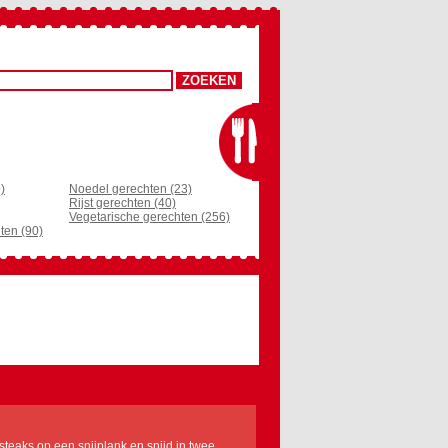
)
Noedel gerechten (23)
Rijst gerechten (40)
Vegetarische gerechten (256)
ten (90)
 steaks op een snijplank en snijd in twee