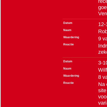
rece
goe
Ver
Datum
12-
Naam
Rob
Waardering
9
v
Reactie
Ind
zek
Datum
3-1
Naam
Wilf
Waardering
8
v
Reactie
Na 
sit
voo
var