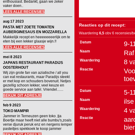
enthousiast. Bedankt, gaan we zeker
vaker doen..
LEES ALLE RECENSIES
aug 17 2023
Reacties op dit recept:
PASTA MET ZOETE TOMATEN
AUBERGINESAUS EN MOZZARELLA
Waardering
6,5
obv 6 recensies/b
Makkelijk recept en heeeeeeeerlijk om te
eten bij een lekker glaasje wijn.!!
Datum
9-1
LEES ALLE RECENSIES
Naam
Raf
mei 8 2023
Waardering
8
v
JAPANS RESTAURANT PARADIJS
OOSTERHOUT
Reactie
Voo
Wij zijn grote fan van aziatische / all you
can eat restaurants, maar Paradijs steekt
toe
er met kop en schouders bovenuit. Netjes
gezellig schoon lekker, veel keuze en
goede service aan tafel. Vriendel.......
Datum
5-1
BEKIJK DIT ADRESJE
Naam
ilse
feb 9 2023
Waardering
4
v
TOKO MAMPIR
Jammer in Terneuzen geen toko ,tja
Reactie
aar
Boertje maar heeft niet alle bumbu's,zoals
verse djuruk peruk enz en nergens lemper
bie
pasteitjes spekkoek te koop jammer
BEKIJK DIT ADRESJE