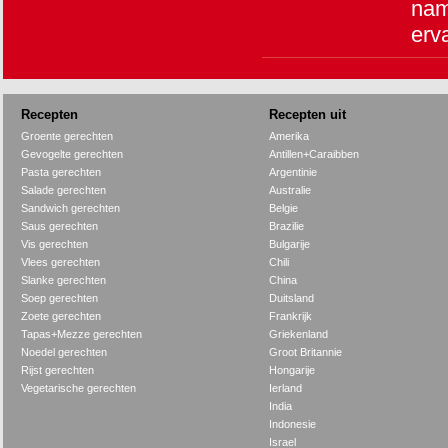
nam
erv
Recepten
Recepten uit
Groente gerechten
Amerika
Gevogelte gerechten
Antillen+Caraibben
Pasta gerechten
Argentinie
Salade gerechten
Australie
Sandwich gerechten
Belgie
Saus gerechten
Brazilie
Vis gerechten
Bulgarije
Vlees gerechten
Chili
Slanke gerechten
China
Soep gerechten
Duitsland
Zoete gerechten
Frankrijk
Tapas+Mezze gerechten
Griekenland
Noedel gerechten
Groot Britannie
Rijst gerechten
Hongarije
Vegetarische gerechten
Ierland
India
Indonesie
Israel