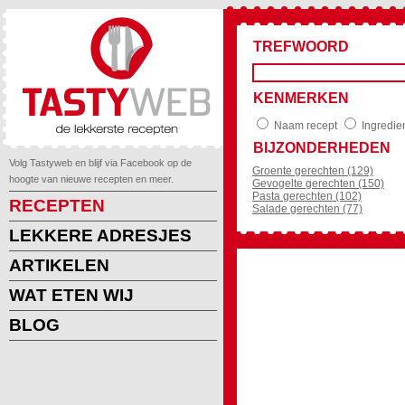
TREFWOORD
KENMERKEN
Naam recept
Ingredie
BIJZONDERHEDEN
Volg Tastyweb en blijf via Facebook op de
Groente gerechten (129)
hoogte van nieuwe recepten en meer.
Gevogelte gerechten (150)
Pasta gerechten (102)
RECEPTEN
Salade gerechten (77)
LEKKERE ADRESJES
ARTIKELEN
WAT ETEN WIJ
BLOG