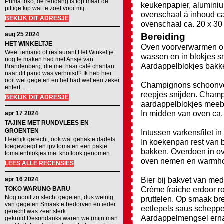
Prima toko, de rendang is top maar de
keukenpapier, aluminiu
pittige kip wat te zoet voor mij.
ovenschaal á inhoud ca. 
BEKIJK DIT ADRESJE
ovenschaal ca. 20 x 30
aug 25 2024
Bereiding
HET WINKELTJE
Oven voorverwarmen op 
Weet iemand of restaurant Het Winkeltje
wassen en in blokjes sn
nog te maken had met Ansje van
Aardappelblokjes bakken
Brandenberg, die met haar café chantant
naar dit pand was verhuisd? Ik heb hier
ooit wel gegeten en het had wel een zeker
Champignons schoonveg
entert.......
reepjes snijden. Champ
BEKIJK DIT ADRESJE
aardappelblokjes meeb
In midden van oven ca.
apr 17 2024
TAJINE MET RUNDVLEES EN
GROENTEN
Intussen varkensfilet i
Heerlijk gerecht, ook wat gehakte dadels
In koekenpan rest van b
toegevoegd en ipv tomaten een pakje
bakken. Overdoen in ove
tomatenblokjes met knoflook genomen.
oven nemen en warmho
LEES ALLE RECENSIES
Bier bij bakvet van med
apr 16 2024
Crème fraiche erdoor ro
TOKO WARUNG BARU
Nog nooit zo slecht gegeten, dus weinig
pruttelen. Op smaak bre
van gegeten.Smaakte bedorven en ieder
eetlepels saus scheppe
gerecht was zeer sterk
Aardappelmengsel ernaa
gekruid.Desondanks waren we (mijn man