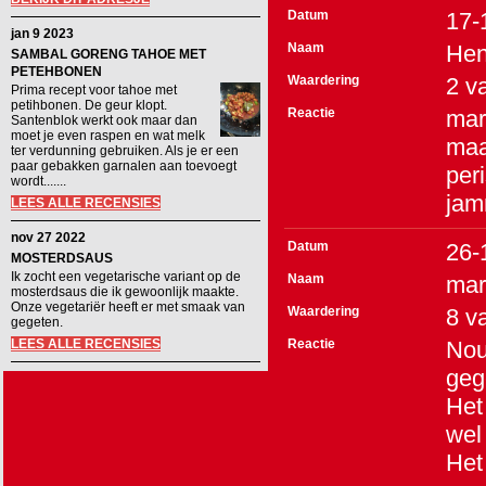
Datum
17-
jan 9 2023
Naam
Hen
SAMBAL GORENG TAHOE MET
PETEHBONEN
Waardering
2
v
Prima recept voor tahoe met
petihbonen. De geur klopt.
Reactie
mar
Santenblok werkt ook maar dan
moet je even raspen en wat melk
maa
ter verdunning gebruiken. Als je er een
paar gebakken garnalen aan toevoegt
per
wordt.......
jam
LEES ALLE RECENSIES
nov 27 2022
Datum
26-
MOSTERDSAUS
Ik zocht een vegetarische variant op de
Naam
mar
mosterdsaus die ik gewoonlijk maakte.
Onze vegetariër heeft er met smaak van
Waardering
8
v
gegeten.
LEES ALLE RECENSIES
Reactie
Nou
geg
Het
wel
Het 