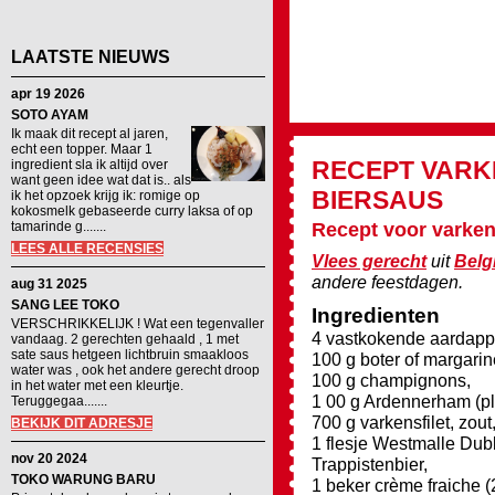
LAATSTE NIEUWS
apr 19 2026
SOTO AYAM
Ik maak dit recept al jaren,
echt een topper. Maar 1
RECEPT
VARK
ingredient sla ik altijd over
want geen idee wat dat is.. als
BIERSAUS
ik het opzoek krijg ik: romige op
kokosmelk gebaseerde curry laksa of op
tamarinde g.......
Recept voor varkens
LEES ALLE RECENSIES
Vlees gerecht
uit
Belg
andere feestdagen.
aug 31 2025
SANG LEE TOKO
Ingredienten
VERSCHRIKKELIJK ! Wat een tegenvaller
4 vastkokende aardappe
vandaag. 2 gerechten gehaald , 1 met
sate saus hetgeen lichtbruin smaakloos
100 g boter of margarin
water was , ook het andere gerecht droop
100 g champignons,
in het water met een kleurtje.
1 00 g Ardennerham (pl
Teruggegaa.......
700 g varkensfilet, zout
BEKIJK DIT ADRESJE
1 flesje Westmalle Dub
nov 20 2024
Trappistenbier,
TOKO WARUNG BARU
1 beker crème fraiche (