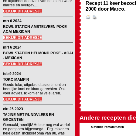
en ik)allebei doodziek van het eten.Zwaar
Recept 11 keer bezoc
diarree en overgev.......
2000
door
Marco
.
BEKIJK DIT ADRESJE
mrt 6 2024
BOWL STATION AMSTELVEEN POKE
ACAI MEXICAN
BEKIJK DIT ADRESJE
mrt 6 2024
BOWL STATION HELMOND POKE - ACAI
- MEXICAN
BEKIJK DIT ADRESJE
feb 9 2024
TOKO MAMPIR
Goede toko, uitgebreid assortiment en
heerlijke kant en klaar gerechten. Ook
voor advies. Ik kom er al vele jaren.
BEKIJK DIT ADRESJE
okt 25 2023
TAJINE MET RUNDVLEES EN
Andere recepten die 
GROENTEN
Gemaakt, heerlijk! Heb er nog wat wortel
Gevulde romatomaten
en pompoen bijgevoegd... Erg lekker en
hele gezin, inclusief oma van 88, was