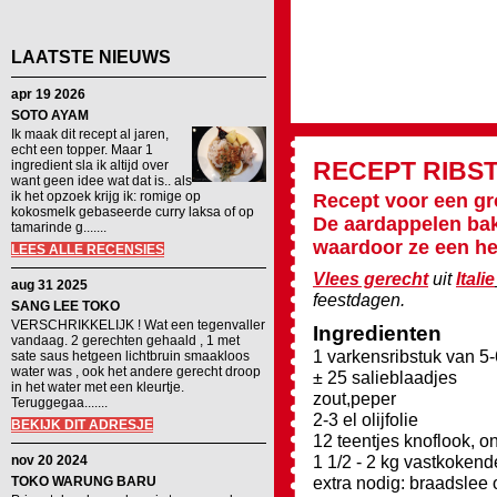
LAATSTE NIEUWS
apr 19 2026
SOTO AYAM
Ik maak dit recept al jaren,
echt een topper. Maar 1
RECEPT
RIBS
ingredient sla ik altijd over
want geen idee wat dat is.. als
ik het opzoek krijg ik: romige op
Recept voor een gro
kokosmelk gebaseerde curry laksa of op
De aardappelen bak
tamarinde g.......
waardoor ze een hee
LEES ALLE RECENSIES
Vlees gerecht
uit
Italie
aug 31 2025
feestdagen.
SANG LEE TOKO
VERSCHRIKKELIJK ! Wat een tegenvaller
Ingredienten
vandaag. 2 gerechten gehaald , 1 met
1 varkensribstuk van 5-
sate saus hetgeen lichtbruin smaakloos
water was , ook het andere gerecht droop
± 25 salieblaadjes
in het water met een kleurtje.
zout,peper
Teruggegaa.......
2-3 el olijfolie
BEKIJK DIT ADRESJE
12 teentjes knoflook, 
1 1/2 - 2 kg vastkokend
nov 20 2024
extra nodig: braadslee 
TOKO WARUNG BARU