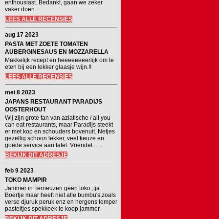
enthousiast. Bedankt, gaan we zeker
vaker doen..
LEES ALLE RECENSIES
aug 17 2023
PASTA MET ZOETE TOMATEN
AUBERGINESAUS EN MOZZARELLA
Makkelijk recept en heeeeeeeerlijk om te
eten bij een lekker glaasje wijn.!!
LEES ALLE RECENSIES
mei 8 2023
JAPANS RESTAURANT PARADIJS
OOSTERHOUT
Wij zijn grote fan van aziatische / all you
can eat restaurants, maar Paradijs steekt
er met kop en schouders bovenuit. Netjes
gezellig schoon lekker, veel keuze en
goede service aan tafel. Vriendel.......
BEKIJK DIT ADRESJE
feb 9 2023
TOKO MAMPIR
Jammer in Terneuzen geen toko ,tja
Boertje maar heeft niet alle bumbu's,zoals
verse djuruk peruk enz en nergens lemper
pasteitjes spekkoek te koop jammer
BEKIJK DIT ADRESJE