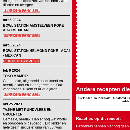
en ik)allebei doodziek van het eten.Zwaar
diarree en overgev.......
BEKIJK DIT ADRESJE
mrt 6 2024
BOWL STATION AMSTELVEEN POKE
ACAI MEXICAN
BEKIJK DIT ADRESJE
mrt 6 2024
BOWL STATION HELMOND POKE - ACAI
- MEXICAN
BEKIJK DIT ADRESJE
feb 9 2024
TOKO MAMPIR
Goede toko, uitgebreid assortiment en
heerlijke kant en klaar gerechten. Ook
Andere recepten die 
voor advies. Ik kom er al vele jaren.
BEKIJK DIT ADRESJE
Biefstuk al la Pizzaiola
Gestoofd ka
padde
okt 25 2023
TAJINE MET RUNDVLEES EN
GROENTEN
Reacties op dit recept:
Gemaakt, heerlijk! Heb er nog wat wortel
en pompoen bijgevoegd... Erg lekker en
Bezoekers hebben hier nog geen r
hele gezin, inclusief oma van 88, was