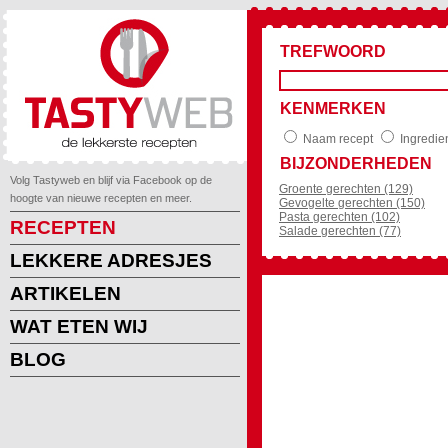
TREFWOORD
KENMERKEN
Naam recept
Ingredie
BIJZONDERHEDEN
Volg Tastyweb en blijf via Facebook op de
Groente gerechten (129)
hoogte van nieuwe recepten en meer.
Gevogelte gerechten (150)
Pasta gerechten (102)
RECEPTEN
Salade gerechten (77)
LEKKERE ADRESJES
ARTIKELEN
WAT ETEN WIJ
BLOG