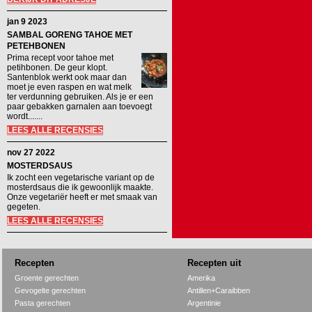
jan 9 2023
SAMBAL GORENG TAHOE MET
PETEHBONEN
Prima recept voor tahoe met
petihbonen. De geur klopt.
Santenblok werkt ook maar dan
moet je even raspen en wat melk
ter verdunning gebruiken. Als je er een
paar gebakken garnalen aan toevoegt
wordt.......
LEES ALLE RECENSIES
nov 27 2022
MOSTERDSAUS
Ik zocht een vegetarische variant op de
mosterdsaus die ik gewoonlijk maakte.
Onze vegetariër heeft er met smaak van
gegeten.
LEES ALLE RECENSIES
Recepten
Recepten uit
Groente gerechten
Amerika
Gevogelte gerechten
Antillen+Caraibben
Pasta gerechten
Argentinie