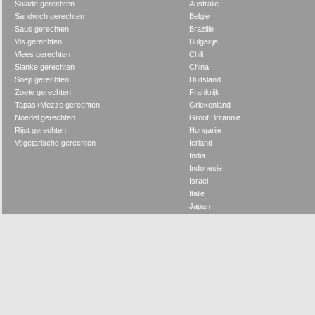
Salade gerechten
Australie
Sandwich gerechten
Belgie
Saus gerechten
Brazilie
Vis gerechten
Bulgarije
Vlees gerechten
Chili
Slanke gerechten
China
Soep gerechten
Duitsland
Zoete gerechten
Frankrijk
Tapas+Mezze gerechten
Griekenland
Noedel gerechten
Groot Britannie
Rijst gerechten
Hongarije
Vegetarische gerechten
Ierland
India
Indonesie
Israel
Italie
Japan