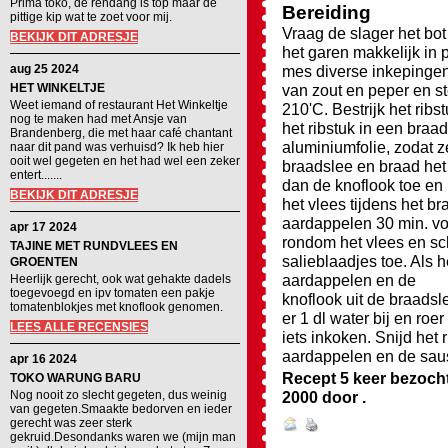
Prima toko, de rendang is top maar de
Bereiding
pittige kip wat te zoet voor mij.
Vraag de slager het bot
BEKIJK DIT ADRESJE
het garen makkelijk i
aug 25 2024
mes diverse inkepingen
HET WINKELTJE
van zout en peper en s
Weet iemand of restaurant Het Winkeltje
210'C. Bestrijk het ribs
nog te maken had met Ansje van
het ribstuk in een braad
Brandenberg, die met haar café chantant
aluminiumfolie, zodat z
naar dit pand was verhuisd? Ik heb hier
ooit wel gegeten en het had wel een zeker
braadslee en braad het
entert.......
dan de knoflook toe en 
BEKIJK DIT ADRESJE
het vlees tijdens het b
aardappelen 30 min. vo
apr 17 2024
rondom het vlees en sc
TAJINE MET RUNDVLEES EN
salieblaadjes toe. Als 
GROENTEN
aardappelen en de
Heerlijk gerecht, ook wat gehakte dadels
toegevoegd en ipv tomaten een pakje
knoflook uit de braadsl
tomatenblokjes met knoflook genomen.
er 1 dl water bij en ro
LEES ALLE RECENSIES
iets inkoken. Snijd het
aardappelen en de sau
apr 16 2024
Recept 5 keer bezoch
TOKO WARUNG BARU
Nog nooit zo slecht gegeten, dus weinig
2000
door
.
van gegeten.Smaakte bedorven en ieder
gerecht was zeer sterk
gekruid.Desondanks waren we (mijn man