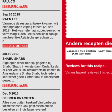
PALUCO
SEE ALL DETAILS
Sep 30 2018
RAEN LEE
Vanwege de restaurantweek kwamen wij
hier afgelopen vrijdag terecht (28 sep
2018). Het was helemaal super: een echte
verrassing! Raen Lee is een klein zaakje,
met heerlijke Aziatische gerechten op
e.......
Andere recepten die 
SEE ALL DETAILS
Japanese fried chicken
Easy Teriy
Jul 31 2017
(Kare age dish)
SHABU SHABU
Afgelopen week heerlijk gegeten bij
Reviews for this recipe:
Shabu Shabu in Amsterdam. Ondanks dat
er zeer veel sushi restaurants bij komen in
Visitors haven't reviewed this rec
Amsterdam is Shabu Shabu toch iedere
keer weer goed. Eerder ook in Amersfoort
gewe.......
SEE ALL DETAILS
Dec 5 2016
DE BOER DRACHTEN
Alles voor buiten keuken! Van barbecue
tot messenset! Ook gasflessen online
bestellen en thuis laten leveren!