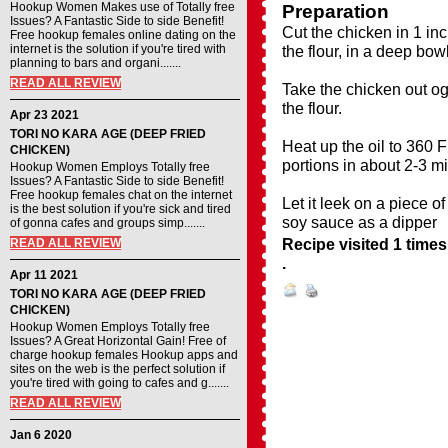
Hookup Women Makes use of Totally free
Preparation
Issues? A Fantastic Side to side Benefit!
Cut the chicken in 1 inc
Free hookup females online dating on the
internet is the solution if you're tired with
the flour, in a deep bowl
planning to bars and organi.......
READ ALL REVIEW
Take the chicken out og
the flour.
Apr 23 2021
TORI NO KARA AGE (DEEP FRIED
Heat up the oil to 360 F
CHICKEN)
portions in about 2-3 m
Hookup Women Employs Totally free
Issues? A Fantastic Side to side Benefit!
Free hookup females chat on the internet
Let it leek on a piece o
is the best solution if you're sick and tired
soy sauce as a dipper
of gonna cafes and groups simp.......
Recipe visited 1 times
READ ALL REVIEW
.
Apr 11 2021
TORI NO KARA AGE (DEEP FRIED
CHICKEN)
Hookup Women Employs Totally free
Issues? A Great Horizontal Gain! Free of
charge hookup females Hookup apps and
sites on the web is the perfect solution if
you're tired with going to cafes and g.......
READ ALL REVIEW
Jan 6 2020