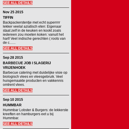
SEE ALL DETAILS
Nov 25 2015
TIFFIN
Backpackerstentje met echt superrrrr
lekker veelal aziatisch eten: Eigenaar
staat zelf in de keuken en kookt zoals
iedereen zou moeten koken: vanuit het
hart! Veel indische gerechten ( roots van
de c.......
SEE ALL DETAILS
Sep 28 2015
BARBECUE JOB I SLAGERIJ
VRIJENHOEK
Barbecue catering met duidelijke visie op
biologisch vlees en vleesgebruik. Veel
huisgemaakte producten en vakkennis
omtrent vlees.
SEE ALL DETAILS
Sep 10 2015
HUMMBAR
Hummbar Lobster & Burgers: de lekkerste
kreeften en hamburgers eet u bij
Hummbar.
SEE ALL DETAILS