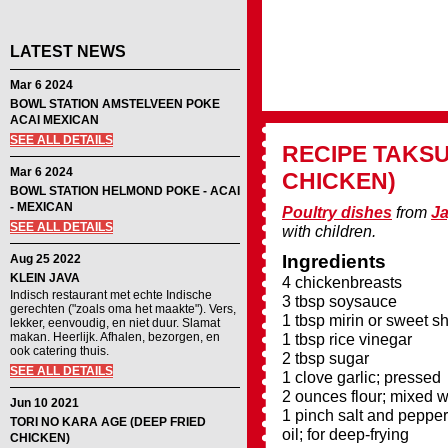
LATEST NEWS
Mar 6 2024
BOWL STATION AMSTELVEEN POKE
ACAI MEXICAN
SEE ALL DETAILS
RECIPE
TAKSU
Mar 6 2024
CHICKEN)
BOWL STATION HELMOND POKE - ACAI
- MEXICAN
Poultry dishes
from
J
SEE ALL DETAILS
with children.
Ingredients
Aug 25 2022
KLEIN JAVA
4 chickenbreasts
Indisch restaurant met echte Indische
3 tbsp soysauce
gerechten ("zoals oma het maakte"). Vers,
1 tbsp mirin or sweet s
lekker, eenvoudig, en niet duur. Slamat
makan. Heerlijk. Afhalen, bezorgen, en
1 tbsp rice vinegar
ook catering thuis.
2 tbsp sugar
SEE ALL DETAILS
1 clove garlic; pressed
2 ounces flour; mixed w
Jun 10 2021
1 pinch salt and pepper
TORI NO KARA AGE (DEEP FRIED
oil; for deep-frying
CHICKEN)