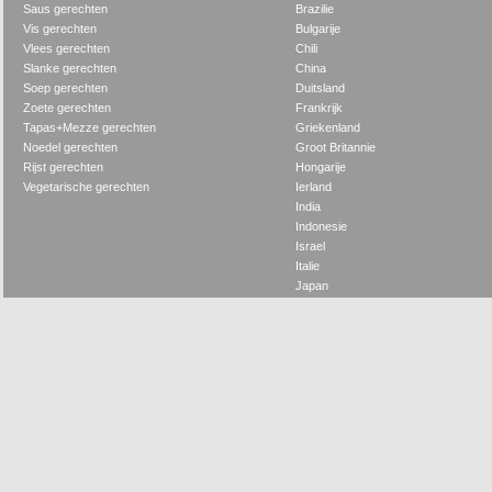
Saus gerechten
Brazilie
Vis gerechten
Bulgarije
Vlees gerechten
Chili
Slanke gerechten
China
Soep gerechten
Duitsland
Zoete gerechten
Frankrijk
Tapas+Mezze gerechten
Griekenland
Noedel gerechten
Groot Britannie
Rijst gerechten
Hongarije
Vegetarische gerechten
Ierland
India
Indonesie
Israel
Italie
Japan