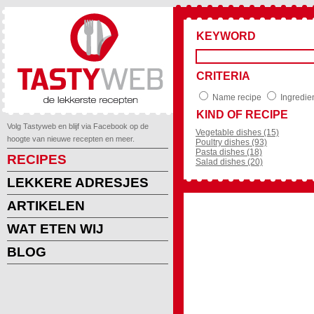
KEYWORD
CRITERIA
Name recipe
Ingredie
KIND OF RECIPE
Volg Tastyweb en blijf via Facebook op de
Vegetable dishes (15)
hoogte van nieuwe recepten en meer.
Poultry dishes (93)
Pasta dishes (18)
RECIPES
Salad dishes (20)
LEKKERE ADRESJES
ARTIKELEN
WAT ETEN WIJ
BLOG