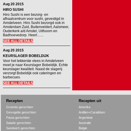
Aug 20 2015
HIRO SUSHI
Hiro Sushi is een bezorg- en
afhaalcentrum voor sushi, gevestigd in
Amstelveen. Hiro Sushi bezorgd ook in
Amsterdam Zuid, Buitenveldert, Aalsmeer,
Ouderkerk a/d Amstel, Uithoorn en
Badhoevedorp. Heerl.......
SEE ALL DETAILS
Aug 20 2015
KEURSLAGER BOBELDIJK
Voor het lekkerste vlees in Amstelveen
moet je naar Keurslager Bobeldijk. Echte
keurslager kwaliteit. Naast de slagerij
verzorgt Bobeldijk ook cateringen en
barbecues.
SEE ALL DETAILS
Recepten
Recepten uit
Groente gerechten
Amerika
Gevogelte gerechten
Antillen+Caraibben
Pasta gerechten
Argentinie
Salade gerechten
Australie
Sandwich gerechten
Belgie