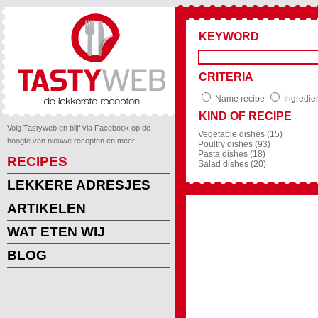
KEYWORD
CRITERIA
Name recipe
Ingredie
KIND OF RECIPE
Volg Tastyweb en blijf via Facebook op de
Vegetable dishes (15)
hoogte van nieuwe recepten en meer.
Poultry dishes (93)
Pasta dishes (18)
RECIPES
Salad dishes (20)
LEKKERE ADRESJES
ARTIKELEN
WAT ETEN WIJ
BLOG