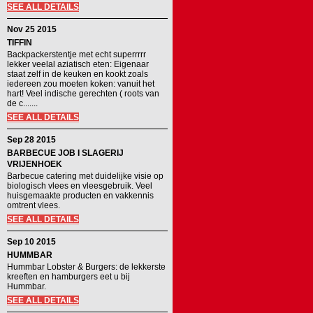
SEE ALL DETAILS
Nov 25 2015
TIFFIN
Backpackerstentje met echt superrrrr
lekker veelal aziatisch eten: Eigenaar
staat zelf in de keuken en kookt zoals
iedereen zou moeten koken: vanuit het
hart! Veel indische gerechten ( roots van
de c.......
SEE ALL DETAILS
Sep 28 2015
BARBECUE JOB I SLAGERIJ
VRIJENHOEK
Barbecue catering met duidelijke visie op
biologisch vlees en vleesgebruik. Veel
huisgemaakte producten en vakkennis
omtrent vlees.
SEE ALL DETAILS
Sep 10 2015
HUMMBAR
Hummbar Lobster & Burgers: de lekkerste
kreeften en hamburgers eet u bij
Hummbar.
SEE ALL DETAILS