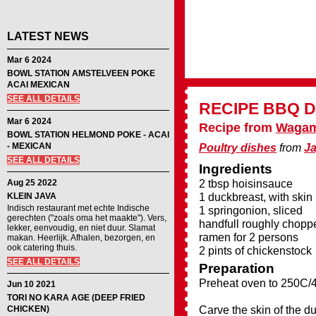
LATEST NEWS
Mar 6 2024
BOWL STATION AMSTELVEEN POKE
ACAI MEXICAN
SEE ALL DETAILS
RECIPE
BBQ D
Mar 6 2024
Recipe from
Waga
BOWL STATION HELMOND POKE - ACAI
- MEXICAN
Poultry dishes
from
J
SEE ALL DETAILS
Ingredients
2 tbsp hoisinsauce
Aug 25 2022
1 duckbreast, with skin
KLEIN JAVA
Indisch restaurant met echte Indische
1 springonion, sliced
gerechten ("zoals oma het maakte"). Vers,
handfull roughly choppe
lekker, eenvoudig, en niet duur. Slamat
ramen for 2 persons
makan. Heerlijk. Afhalen, bezorgen, en
ook catering thuis.
2 pints of chickenstock
SEE ALL DETAILS
Preparation
Preheat oven to 250C/
Jun 10 2021
TORI NO KARA AGE (DEEP FRIED
Carve the skin of the d
CHICKEN)