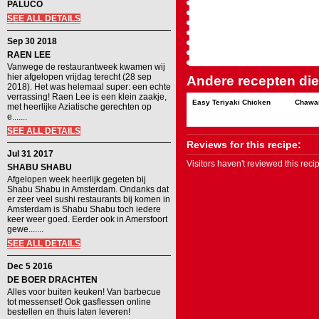
PALUCO
SEE ALL DETAILS
Sep 30 2018
RAEN LEE
Vanwege de restaurantweek kwamen wij
hier afgelopen vrijdag terecht (28 sep
Andere recepten die 
2018). Het was helemaal super: een echte
verrassing! Raen Lee is een klein zaakje,
Easy Teriyaki Chicken
Chawa
met heerlijke Aziatische gerechten op
e.......
SEE ALL DETAILS
Reviews for this recipe:
Jul 31 2017
Visitors haven't reviewed this rec
SHABU SHABU
Afgelopen week heerlijk gegeten bij
Shabu Shabu in Amsterdam. Ondanks dat
er zeer veel sushi restaurants bij komen in
Amsterdam is Shabu Shabu toch iedere
keer weer goed. Eerder ook in Amersfoort
gewe.......
SEE ALL DETAILS
Dec 5 2016
DE BOER DRACHTEN
Alles voor buiten keuken! Van barbecue
tot messenset! Ook gasflessen online
bestellen en thuis laten leveren!