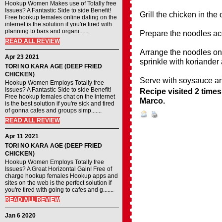
Hookup Women Makes use of Totally free
Issues? A Fantastic Side to side Benefit!
Grill the chicken in the 
Free hookup females online dating on the
internet is the solution if you're tired with
planning to bars and organi.......
Prepare the noodles ac
READ ALL REVIEW
Arrange the noodles on
Apr 23 2021
sprinkle with koriander
TORI NO KARA AGE (DEEP FRIED
CHICKEN)
Serve with soysauce and
Hookup Women Employs Totally free
Issues? A Fantastic Side to side Benefit!
Recipe visited 2 times
Free hookup females chat on the internet
Marco
.
is the best solution if you're sick and tired
of gonna cafes and groups simp.......
READ ALL REVIEW
Apr 11 2021
TORI NO KARA AGE (DEEP FRIED
CHICKEN)
Hookup Women Employs Totally free
Issues? A Great Horizontal Gain! Free of
charge hookup females Hookup apps and
sites on the web is the perfect solution if
you're tired with going to cafes and g.......
READ ALL REVIEW
Jan 6 2020