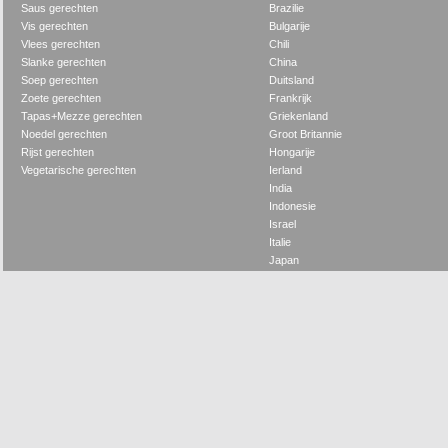
Saus gerechten
Brazilie
Vis gerechten
Bulgarije
Vlees gerechten
Chili
Slanke gerechten
China
Soep gerechten
Duitsland
Zoete gerechten
Frankrijk
Tapas+Mezze gerechten
Griekenland
Noedel gerechten
Groot Britannie
Rijst gerechten
Hongarije
Vegetarische gerechten
Ierland
India
Indonesie
Israel
Italie
Japan