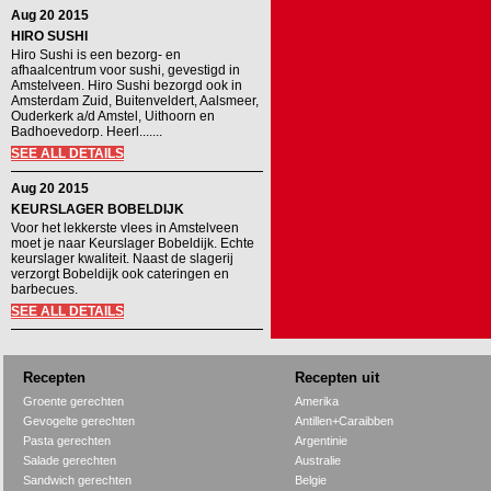
Aug 20 2015
HIRO SUSHI
Hiro Sushi is een bezorg- en
afhaalcentrum voor sushi, gevestigd in
Amstelveen. Hiro Sushi bezorgd ook in
Amsterdam Zuid, Buitenveldert, Aalsmeer,
Ouderkerk a/d Amstel, Uithoorn en
Badhoevedorp. Heerl.......
SEE ALL DETAILS
Aug 20 2015
KEURSLAGER BOBELDIJK
Voor het lekkerste vlees in Amstelveen
moet je naar Keurslager Bobeldijk. Echte
keurslager kwaliteit. Naast de slagerij
verzorgt Bobeldijk ook cateringen en
barbecues.
SEE ALL DETAILS
Recepten
Recepten uit
Groente gerechten
Amerika
Gevogelte gerechten
Antillen+Caraibben
Pasta gerechten
Argentinie
Salade gerechten
Australie
Sandwich gerechten
Belgie