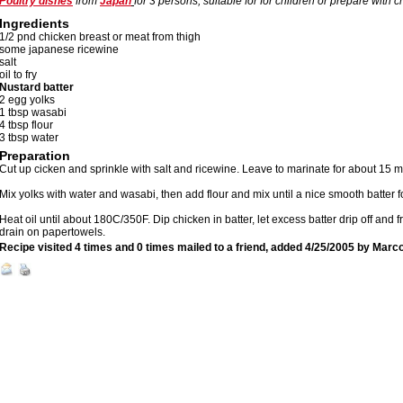
Poultry dishes
from
Japan
for
3
persons, suitable for for children or prepare with c
Ingredients
1/2 pnd chicken breast or meat from thigh
some japanese ricewine
salt
oil to fry
Nustard batter
2 egg yolks
1 tbsp wasabi
4 tbsp flour
3 tbsp water
Preparation
Cut up cicken and sprinkle with salt and ricewine. Leave to marinate for about 15 m
Mix yolks with water and wasabi, then add flour and mix until a nice smooth batter 
Heat oil until about 180C/350F. Dip chicken in batter, let excess batter drip off and fr
drain on papertowels.
Recipe visited 4 times and 0 times mailed to a friend, added
4/25/2005
by
Marc