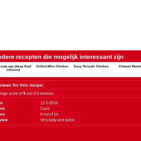
dere recepten die mogelijk interessant zijn
suta age (deep fried
Grilled Miso Chicken
Easy Teriyaki Chicken
Chawan Mushi
chicken)
iews for this recipe:
rage score of
9
out of 3 reviews.
te
12-5-2010
me
Carol
ore
8
out of
10
view
Very tasty and quick.