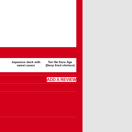
Japanese duck with
Tori No Kara Age
sweet sauce
(Deep fried chicken)
ADD A REVIEW