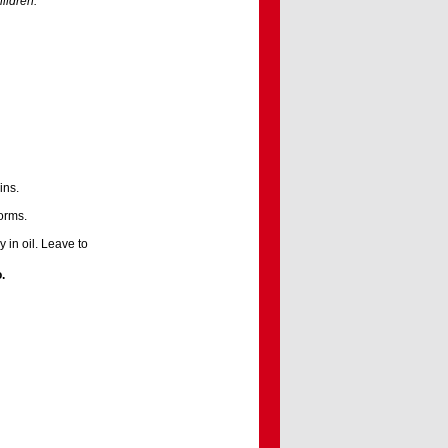
hildren.
ins.
forms.
y in oil. Leave to
o
.