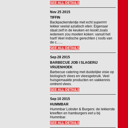
SEE ALL DETAILS
Nov 25 2015
TIFFIN
Backpackerstentje met echt superrrrr
lekker veelal aziatisch eten: Eigenaar
staat zelf in de keuken en kookt zoals
iedereen zou moeten koken: vanuit het
hart! Veel indische gerechten ( roots van
de c.......
SEE ALL DETAILS
Sep 28 2015
BARBECUE JOB I SLAGERIJ
VRIJENHOEK
Barbecue catering met duidelijke visie op
biologisch vlees en vleesgebruik. Veel
huisgemaakte producten en vakkennis
omtrent vlees.
SEE ALL DETAILS
Sep 10 2015
HUMMBAR
Hummbar Lobster & Burgers: de lekkerste
kreeften en hamburgers eet u bij
Hummbar.
SEE ALL DETAILS