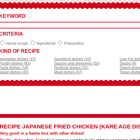
KEYWORD
CRITERIA
Name recipe
Ingredients
Preparation
KIND OF RECIPE
Vegetable dishes (15)
Sandwich dishes (33)
Low Fat dis
Poultry dishes (93)
Sauces and dressings (50)
Soups (9)
Pasta dishes (18)
Seafood dishes (25)
Sweet dishe
Salad dishes (20)
Meat dishes (47)
Tapas dishe
RECIPE
JAPANESE FRIED CHICKEN (KARE AGE DI
Very good in a bento box with other dishes!