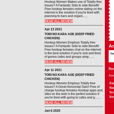
Hookup Women Makes use of Totally free
Issues? A Fantastic Side to side Benefit!
Free hookup females online dating on the
internet is the solution if you're tired with
planning to bars and organi.......
READ ALL REVIEW
Apr 23 2021
TORI NO KARA AGE (DEEP FRIED
CHICKEN)
Hookup Women Employs Totally free
An
Issues? A Fantastic Side to side Benefit!
Free hookup females chat on the internet
is the best solution if you're sick and tired
Tak
of gonna cafes and groups simp.......
READ ALL REVIEW
Rev
Apr 11 2021
TORI NO KARA AGE (DEEP FRIED
Ave
CHICKEN)
Hookup Women Employs Totally free
Da
Issues? A Great Horizontal Gain! Free of
Na
charge hookup females Hookup apps and
Sc
sites on the web is the perfect solution if
Re
you're tired with going to cafes and g.......
READ ALL REVIEW
Jan 6 2020