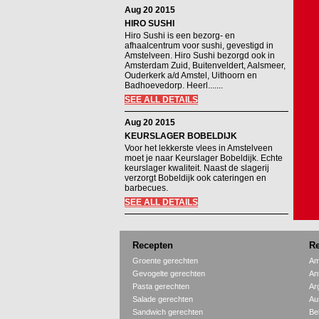
Aug 20 2015
HIRO SUSHI
Hiro Sushi is een bezorg- en
afhaalcentrum voor sushi, gevestigd in
Amstelveen. Hiro Sushi bezorgd ook in
Amsterdam Zuid, Buitenveldert, Aalsmeer,
Ouderkerk a/d Amstel, Uithoorn en
Badhoevedorp. Heerl.......
SEE ALL DETAILS
Aug 20 2015
KEURSLAGER BOBELDIJK
Voor het lekkerste vlees in Amstelveen
moet je naar Keurslager Bobeldijk. Echte
keurslager kwaliteit. Naast de slagerij
verzorgt Bobeldijk ook cateringen en
barbecues.
SEE ALL DETAILS
Recepten
Re
Groente gerechten
Am
Gevogelte gerechten
An
Pasta gerechten
Ar
Salade gerechten
Aus
Sandwich gerechten
Be