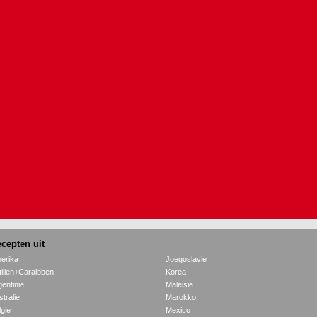
cepten uit
erika
Joegoslavie
tillen+Caraibben
Korea
gentinie
Maleisie
tralie
Marokko
lgie
Mexico