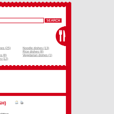
hes (25)
Noodle dishes (13)
Rice dishes (8)
s (8)
Vegetarian dishes (1)
s (12)
SH)