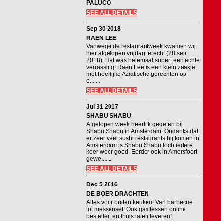
PALUCO
SEE ALL DETAILS
Sep 30 2018
RAEN LEE
Vanwege de restaurantweek kwamen wij
hier afgelopen vrijdag terecht (28 sep
2018). Het was helemaal super: een echte
verrassing! Raen Lee is een klein zaakje,
met heerlijke Aziatische gerechten op
e.......
SEE ALL DETAILS
Jul 31 2017
SHABU SHABU
Afgelopen week heerlijk gegeten bij
Shabu Shabu in Amsterdam. Ondanks dat
er zeer veel sushi restaurants bij komen in
Amsterdam is Shabu Shabu toch iedere
keer weer goed. Eerder ook in Amersfoort
gewe.......
SEE ALL DETAILS
Dec 5 2016
DE BOER DRACHTEN
Alles voor buiten keuken! Van barbecue
tot messenset! Ook gasflessen online
bestellen en thuis laten leveren!