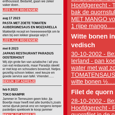
enthousiast. Bedankt, gaan we zeker
Hoofdgerecht - T
vaker doen..
LEES ALLE RECENSIES
bak de quornstu
MET MANGO voor
aug 17 2023
PASTA MET ZOETE TOMATEN
1 rijpe mango.....
AUBERGINESAUS EN MOZZARELLA
Makkelijk recept en heeeeeeeerlijk om te
Witte bonen i
eten bij een lekker glaasje wijn.!!
LEES ALLE RECENSIES
vedisch
mei 8 2023
30-10-2002 - Bez
JAPANS RESTAURANT PARADIJS
OOSTERHOUT
Ierland - pan k
Wij zijn grote fan van aziatische / all you
can eat restaurants, maar Paradijs steekt
water met wat z
er met kop en schouders bovenuit. Netjes
gezellig schoon lekker, veel keuze en
TOMATENSAUS ve
goede service aan tafel. Vriendel.......
witte bonen ½....
BEKIJK DIT ADRESJE
feb 9 2023
Filet de quorn
TOKO MAMPIR
Jammer in Terneuzen geen toko ,tja
28-10-2002 - Bez
Boertje maar heeft niet alle bumbu's,zoals
verse djuruk peruk enz en nergens lemper
Hoofdgerecht - 
pasteitjes spekkoek te koop jammer
quornfilet in de
BEKIJK DIT ADRESJE