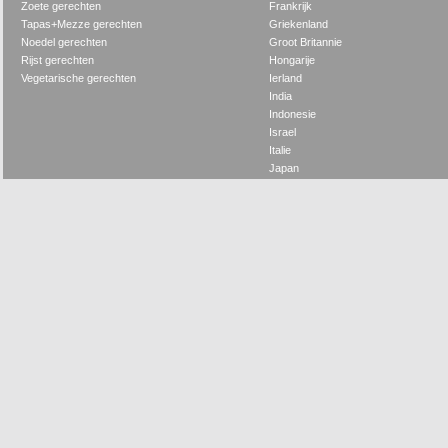
Zoete gerechten
Frankrijk
Tapas+Mezze gerechten
Griekenland
Noedel gerechten
Groot Britannie
Rijst gerechten
Hongarije
Vegetarische gerechten
Ierland
India
Indonesie
Israel
Italie
Japan