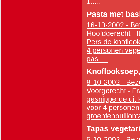
1.....
Pasta met bas
16-10-2002 - Bez
Hoofdgerecht - I
Pers de knoflook
4 personen vege
pas.....
Knoflooksoep,
8-10-2002 - Bezo
Voorgerecht - Fra
gesnipperde ui.
voor 4 personen 
groentebouillonta
Tapas vegetar
5-10-2002 - Bezo