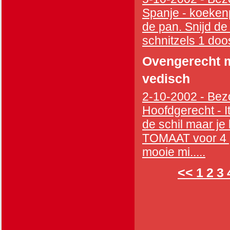
Spanje - koekenp
de pan. Snijd de
schnitzels 1 doos
Ovengerecht m
vedisch
2-10-2002 - Bezo
Hoofdgerecht - I
de schil maar j
TOMAAT voor 4 p
mooie mi.....
<<
1
2
3