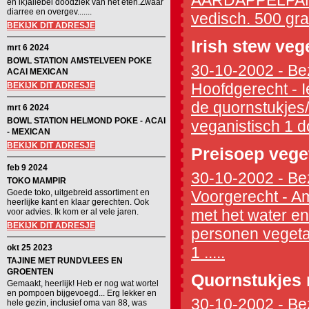
AARDAPPELPANN
en ik)allebei doodziek van het eten.Zwaar
diarree en overgev.......
vedisch. 500 gra
BEKIJK DIT ADRESJE
Irish stew veg
mrt 6 2024
BOWL STATION AMSTELVEEN POKE
30-10-2002 - Bez
ACAI MEXICAN
Hoofdgerecht - I
BEKIJK DIT ADRESJE
de quornstukjes/ 
mrt 6 2024
BOWL STATION HELMOND POKE - ACAI
veganistisch 1 d
- MEXICAN
BEKIJK DIT ADRESJE
Preisoep vege
feb 9 2024
30-10-2002 - Bez
TOKO MAMPIR
Goede toko, uitgebreid assortiment en
Voorgerecht - Am
heerlijke kant en klaar gerechten. Ook
met het water en
voor advies. Ik kom er al vele jaren.
BEKIJK DIT ADRESJE
personen vegetar
okt 25 2023
1 .....
TAJINE MET RUNDVLEES EN
GROENTEN
Quornstukjes 
Gemaakt, heerlijk! Heb er nog wat wortel
en pompoen bijgevoegd... Erg lekker en
30-10-2002 - Bez
hele gezin, inclusief oma van 88, was