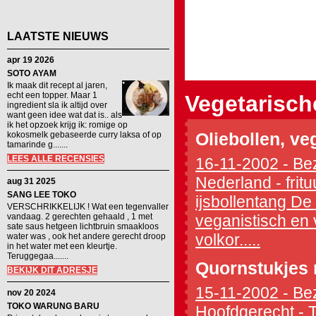
LAATSTE NIEUWS
apr 19 2026
SOTO AYAM
Ik maak dit recept al jaren,
echt een topper. Maar 1
Vegetarisch
ingredient sla ik altijd over
want geen idee wat dat is.. als
ik het opzoek krijg ik: romige op
kokosmelk gebaseerde curry laksa of op
Oliebollen, ve
tamarinde g.......
LEES ALLE RECENSIES
16-11-2002 - Bez
Nederland - frit
aug 31 2025
SANG LEE TOKO
ijsbollentang De
VERSCHRIKKELIJK ! Wat een tegenvaller
vandaag. 2 gerechten gehaald , 1 met
veganistisch en
sate saus hetgeen lichtbruin smaakloos
volkor.....
water was , ook het andere gerecht droop
in het water met een kleurtje.
Teruggegaa.......
Quornstukjes 
BEKIJK DIT ADRESJE
15-11-2002 - Bez
nov 20 2024
TOKO WARUNG BARU
Hoofdgerecht - T