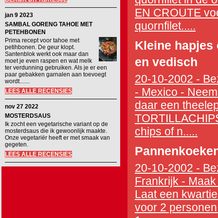
EN CROUTE voor 
jan 9 2023
quornfilet.....
SAMBAL GORENG TAHOE MET
PETEHBONEN
Prima recept voor tahoe met
Kleine hapjes 
petihbonen. De geur klopt.
Santenblok werkt ook maar dan
en vedisch
moet je even raspen en wat melk
ter verdunning gebruiken. Als je er een
paar gebakken garnalen aan toevoegt
20-10-2002 - Bez
wordt.......
- Mexico - Neem 
LEES ALLE RECENSIES
daar een theele
nov 27 2022
TORTILLACHIPS v
MOSTERDSAUS
Ik zocht een vegetarische variant op de
chips of n.....
mosterdsaus die ik gewoonlijk maakte.
Onze vegetariër heeft er met smaak van
gegeten.
Pannenkoeken 
LEES ALLE RECENSIES
20-10-2002 - Bez
Frankrijk - Maak
Laat een kwarti
voor 2 personen