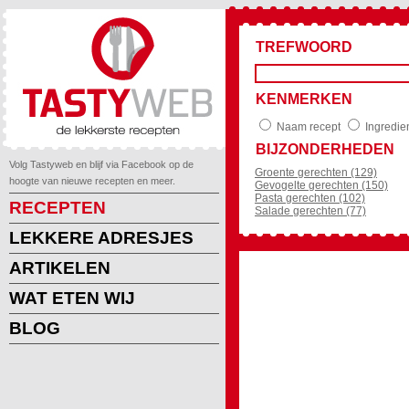
TREFWOORD
KENMERKEN
Naam recept
Ingredie
BIJZONDERHEDEN
Volg Tastyweb en blijf via Facebook op de
Groente gerechten (129)
hoogte van nieuwe recepten en meer.
Gevogelte gerechten (150)
Pasta gerechten (102)
RECEPTEN
Salade gerechten (77)
LEKKERE ADRESJES
ARTIKELEN
WAT ETEN WIJ
BLOG