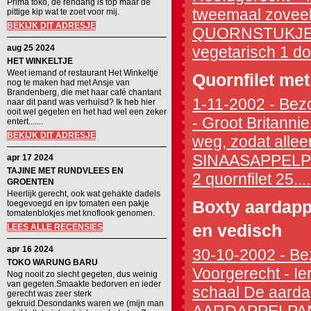
Prima toko, de rendang is top maar de
tweemaal zoveel 
pittige kip wat te zoet voor mij.
BEKIJK DIT ADRESJE
QUORNSTUKJES
aug 25 2024
vegetarisch 1 do
HET WINKELTJE
Weet iemand of restaurant Het Winkeltje
Quornfilet me
nog te maken had met Ansje van
Brandenberg, die met haar café chantant
1-11-2002 - Bezo
naar dit pand was verhuisd? Ik heb hier
ooit wel gegeten en het had wel een zeker
- Groot Britannie
entert.......
BEKIJK DIT ADRESJE
weg, zodat alle
SINAASAPPELPL
apr 17 2024
TAJINE MET RUNDVLEES EN
2 quornfilet 25....
GROENTEN
Heerlijk gerecht, ook wat gehakte dadels
Boxty aardapp
toegevoegd en ipv tomaten een pakje
tomatenblokjes met knoflook genomen.
en vedisch
LEES ALLE RECENSIES
apr 16 2024
30-10-2002 - Bez
TOKO WARUNG BARU
Voorgerecht - I
Nog nooit zo slecht gegeten, dus weinig
van gegeten.Smaakte bedorven en ieder
schaal De aardap
gerecht was zeer sterk
gekruid.Desondanks waren we (mijn man