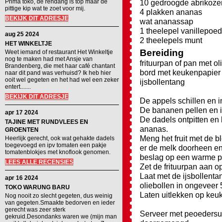
Prima toko, de rendang is top maar de
10 gedroogde abrikoze
pittige kip wat te zoet voor mij.
4 plakken ananas
BEKIJK DIT ADRESJE
wat ananassap
1 theelepel vanillepoed
aug 25 2024
2 theelepels munt
HET WINKELTJE
Bereiding
Weet iemand of restaurant Het Winkeltje
nog te maken had met Ansje van
frituurpan of pan met ol
Brandenberg, die met haar café chantant
bord met keukenpapier
naar dit pand was verhuisd? Ik heb hier
ooit wel gegeten en het had wel een zeker
ijsbollentang
entert.......
BEKIJK DIT ADRESJE
De appels schillen en in
De bananen pellen en in
apr 17 2024
De dadels ontpitten en
TAJINE MET RUNDVLEES EN
ananas.
GROENTEN
Meng het fruit met de b
Heerlijk gerecht, ook wat gehakte dadels
toegevoegd en ipv tomaten een pakje
er de melk doorheen en
tomatenblokjes met knoflook genomen.
beslag op een warme pl
LEES ALLE RECENSIES
Zet de frituurpan aan o
Laat met de ijsbollenta
apr 16 2024
oliebollen in ongeveer 
TOKO WARUNG BARU
Laten uitlekken op keu
Nog nooit zo slecht gegeten, dus weinig
van gegeten.Smaakte bedorven en ieder
gerecht was zeer sterk
Serveer met peoedersuik
gekruid.Desondanks waren we (mijn man