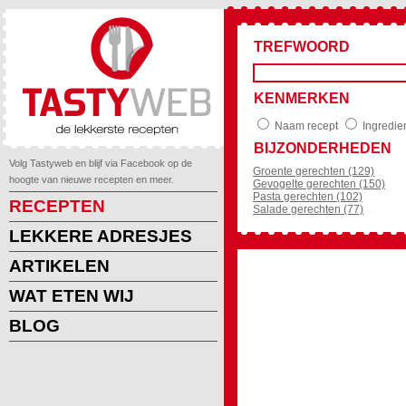
TREFWOORD
KENMERKEN
Naam recept
Ingredie
BIJZONDERHEDEN
Volg Tastyweb en blijf via Facebook op de
Groente gerechten (129)
hoogte van nieuwe recepten en meer.
Gevogelte gerechten (150)
Pasta gerechten (102)
RECEPTEN
Salade gerechten (77)
LEKKERE ADRESJES
ARTIKELEN
WAT ETEN WIJ
BLOG