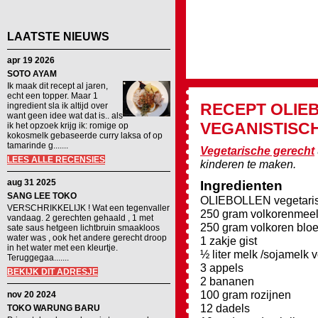
LAATSTE NIEUWS
apr 19 2026
SOTO AYAM
Ik maak dit recept al jaren,
echt een topper. Maar 1
RECEPT
OLIE
ingredient sla ik altijd over
want geen idee wat dat is.. als
VEGANISTISCH
ik het opzoek krijg ik: romige op
kokosmelk gebaseerde curry laksa of op
tamarinde g.......
Vegetarische gerecht
LEES ALLE RECENSIES
kinderen te maken.
aug 31 2025
Ingredienten
SANG LEE TOKO
OLIEBOLLEN vegetarisc
VERSCHRIKKELIJK ! Wat een tegenvaller
250 gram volkorenmee
vandaag. 2 gerechten gehaald , 1 met
250 gram volkoren blo
sate saus hetgeen lichtbruin smaakloos
water was , ook het andere gerecht droop
1 zakje gist
in het water met een kleurtje.
½ liter melk /sojamelk 
Teruggegaa.......
3 appels
BEKIJK DIT ADRESJE
2 bananen
100 gram rozijnen
nov 20 2024
12 dadels
TOKO WARUNG BARU