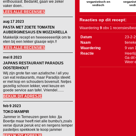
enthousiast. Bedankt, gaan we zeker
veganistisch en
veganist
vedisch
vedi
vaker doen..
LEES ALLE RECENSIES
Reacties op dit recept:
aug 17 2023
PASTA MET ZOETE TOMATEN
Waardering
9
obv 1 recensies/beo
AUBERGINESAUS EN MOZZARELLA
Datum
23-2-
Makkelijk recept en heeeeeeeerlijk om te
eten bij een lekker glaasje wijn.!!
Naam
tienek
LEES ALLE RECENSIES
Waardering
9
van
Reactie
Heerlij
mei 8 2023
Ga dit
Weer e
JAPANS RESTAURANT PARADIJS
OOSTERHOUT
Wij zijn grote fan van aziatische / all you
can eat restaurants, maar Paradijs steekt
er met kop en schouders bovenuit. Netjes
gezellig schoon lekker, veel keuze en
goede service aan tafel. Vriendel.......
BEKIJK DIT ADRESJE
feb 9 2023
TOKO MAMPIR
Jammer in Terneuzen geen toko ,tja
Boertje maar heeft niet alle bumbu's,zoals
verse djuruk peruk enz en nergens lemper
pasteitjes spekkoek te koop jammer
BEKIJK DIT ADRESJE