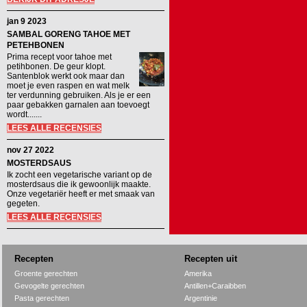
jan 9 2023
SAMBAL GORENG TAHOE MET
PETEHBONEN
Prima recept voor tahoe met
petihbonen. De geur klopt.
Santenblok werkt ook maar dan
moet je even raspen en wat melk
ter verdunning gebruiken. Als je er een
paar gebakken garnalen aan toevoegt
wordt.......
LEES ALLE RECENSIES
nov 27 2022
MOSTERDSAUS
Ik zocht een vegetarische variant op de
mosterdsaus die ik gewoonlijk maakte.
Onze vegetariër heeft er met smaak van
gegeten.
LEES ALLE RECENSIES
Recepten
Recepten uit
Groente gerechten
Amerika
Gevogelte gerechten
Antillen+Caraibben
Pasta gerechten
Argentinie