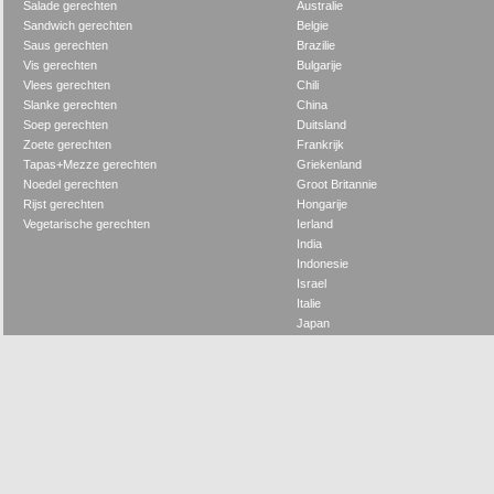
Salade gerechten
Australie
Sandwich gerechten
Belgie
Saus gerechten
Brazilie
Vis gerechten
Bulgarije
Vlees gerechten
Chili
Slanke gerechten
China
Soep gerechten
Duitsland
Zoete gerechten
Frankrijk
Tapas+Mezze gerechten
Griekenland
Noedel gerechten
Groot Britannie
Rijst gerechten
Hongarije
Vegetarische gerechten
Ierland
India
Indonesie
Israel
Italie
Japan