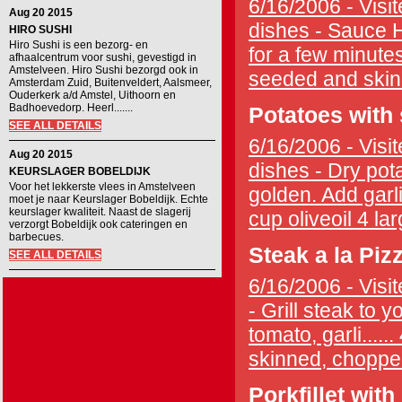
6/16/2006 - Visit
Aug 20 2015
dishes - Sauce H
HIRO SUSHI
Hiro Sushi is een bezorg- en
for a few minutes
afhaalcentrum voor sushi, gevestigd in
Amstelveen. Hiro Sushi bezorgd ook in
seeded and skin
Amsterdam Zuid, Buitenveldert, Aalsmeer,
Ouderkerk a/d Amstel, Uithoorn en
Badhoevedorp. Heerl.......
Potatoes with 
SEE ALL DETAILS
6/16/2006 - Visit
Aug 20 2015
dishes - Dry pota
KEURSLAGER BOBELDIJK
Voor het lekkerste vlees in Amstelveen
golden. Add garl
moet je naar Keurslager Bobeldijk. Echte
keurslager kwaliteit. Naast de slagerij
cup oliveoil 4 la
verzorgt Bobeldijk ook cateringen en
barbecues.
Steak a la Piz
SEE ALL DETAILS
6/16/2006 - Visit
- Grill steak to 
tomato, garli...
skinned, chopped 
Porkfillet wit