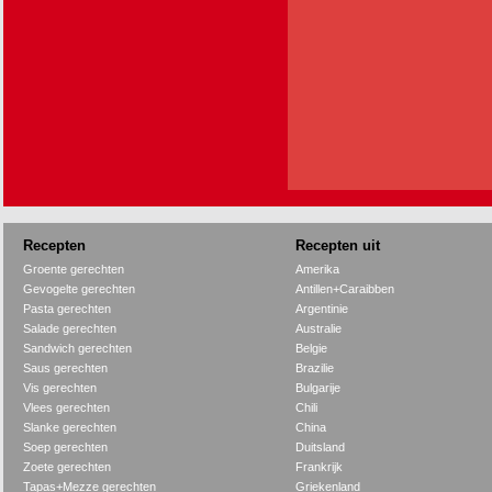
Recepten
Recepten uit
Groente gerechten
Amerika
Gevogelte gerechten
Antillen+Caraibben
Pasta gerechten
Argentinie
Salade gerechten
Australie
Sandwich gerechten
Belgie
Saus gerechten
Brazilie
Vis gerechten
Bulgarije
Vlees gerechten
Chili
Slanke gerechten
China
Soep gerechten
Duitsland
Zoete gerechten
Frankrijk
Tapas+Mezze gerechten
Griekenland