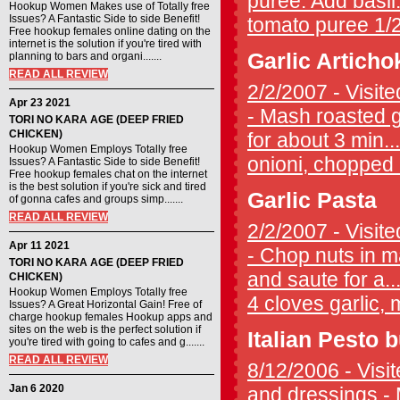
puree. Add basil
Hookup Women Makes use of Totally free
Issues? A Fantastic Side to side Benefit!
tomato puree 1/2
Free hookup females online dating on the
internet is the solution if you're tired with
Garlic Articho
planning to bars and organi.......
READ ALL REVIEW
2/2/2007 - Visite
Apr 23 2021
- Mash roasted ga
TORI NO KARA AGE (DEEP FRIED
CHICKEN)
for about 3 min...
Hookup Women Employs Totally free
onioni, chopped 
Issues? A Fantastic Side to side Benefit!
Free hookup females chat on the internet
is the best solution if you're sick and tired
Garlic Pasta
of gonna cafes and groups simp.......
READ ALL REVIEW
2/2/2007 - Visite
Apr 11 2021
- Chop nuts in ma
TORI NO KARA AGE (DEEP FRIED
and saute for a..
CHICKEN)
Hookup Women Employs Totally free
4 cloves garlic, m
Issues? A Great Horizontal Gain! Free of
charge hookup females Hookup apps and
sites on the web is the perfect solution if
Italian Pesto b
you're tired with going to cafes and g.......
READ ALL REVIEW
8/12/2006 - Visit
Jan 6 2020
and dressings - M