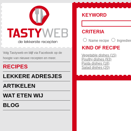
KEYWORD
CRITERIA
Name recipe
Ingredie
KIND OF RECIPE
Volg Tastyweb en blijf via Facebook op de
Vegetable dishes (15)
hoogte van nieuwe recepten en meer.
Poultry dishes (93)
Pasta dishes (18)
RECIPES
Salad dishes (20)
LEKKERE ADRESJES
ARTIKELEN
WAT ETEN WIJ
BLOG