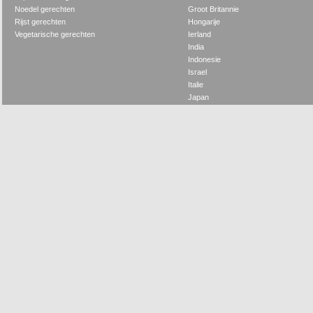
Noedel gerechten
Groot Britannie
Rijst gerechten
Hongarije
Vegetarische gerechten
Ierland
India
Indonesie
Israel
Italie
Japan