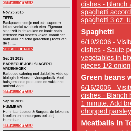
dishes - Blanch 
SEE ALL DETAILS
spaghetti accordin
Nov 25 2015
TIFFIN
spaghetti 3 oz. t
Backpackerstentje met echt superrrrr
lekker veelal aziatisch eten: Eigenaar
Spaghetti
staat zelf in de keuken en kookt zoals
iedereen zou moeten koken: vanuit het
hart! Veel indische gerechten ( roots van
6/19/2006 - Visit
de c.......
dishes - Saute p
SEE ALL DETAILS
vegetables in bite
Sep 28 2015
pieces 1/2 onion,
BARBECUE JOB I SLAGERIJ
VRIJENHOEK
Barbecue catering met duidelijke visie op
Green beans w
biologisch vlees en vleesgebruik. Veel
huisgemaakte producten en vakkennis
6/16/2006 - Visit
omtrent vlees.
SEE ALL DETAILS
dishes - Blanch 
Sep 10 2015
1 minute. Add bre
HUMMBAR
chopped parsley 1
Hummbar Lobster & Burgers: de lekkerste
kreeften en hamburgers eet u bij
Hummbar.
Meatballs in 
SEE ALL DETAILS