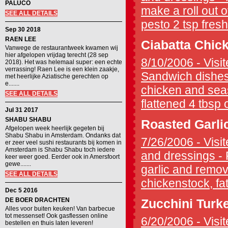
PALUCO
make a roll out of
SEE ALL DETAILS
pesto 2 tsp fresh
Sep 30 2018
RAEN LEE
Ciabatta Chic
Vanwege de restaurantweek kwamen wij
hier afgelopen vrijdag terecht (28 sep
8/10/2006 - Visit
2018). Het was helemaal super: een echte
verrassing! Raen Lee is een klein zaakje,
Sandwich dishes -
met heerlijke Aziatische gerechten op
e.......
chicken and seaso
SEE ALL DETAILS
flattened 4 tbsp o
Jul 31 2017
SHABU SHABU
Roasted Garli
Afgelopen week heerlijk gegeten bij
Shabu Shabu in Amsterdam. Ondanks dat
7/26/2006 - Visit
er zeer veel sushi restaurants bij komen in
Amsterdam is Shabu Shabu toch iedere
and dressings - 
keer weer goed. Eerder ook in Amersfoort
gewe.......
garlic and remove
SEE ALL DETAILS
chickenstock, fat
Dec 5 2016
DE BOER DRACHTEN
Zucchini Turk
Alles voor buiten keuken! Van barbecue
tot messenset! Ook gasflessen online
6/20/2006 - Visit
bestellen en thuis laten leveren!