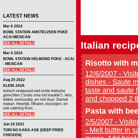
LATEST NEWS
Mar 6 2024
BOWL STATION AMSTELVEEN POKE
ACAI MEXICAN
Italian reci
SEE ALL DETAILS
Mar 6 2024
BOWL STATION HELMOND POKE - ACAI
Risotto with 
- MEXICAN
SEE ALL DETAILS
12/6/2007 - Visit
Aug 25 2022
dishes - Saute m
KLEIN JAVA
taste and saute 
Indisch restaurant met echte Indische
gerechten ("zoals oma het maakte"). Vers,
and chopped 2 tbs
lekker, eenvoudig, en niet duur. Slamat
makan. Heerlijk. Afhalen, bezorgen, en
ook catering thuis.
Pasta with be
SEE ALL DETAILS
2/5/2007 - Visite
Jun 10 2021
- Melt butter in 
TORI NO KARA AGE (DEEP FRIED
CHICKEN)