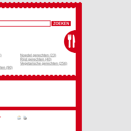
)
Noedel gerechten (23)
Rijst gerechten (40)
Vegetarische gerechten (256)
ten (90)
T