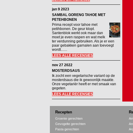
jan 9 2023
SAMBAL GORENG TAHOE MET
PETEHBONEN
Prima recept voor tahoe met
petihbonen. De geur klopt.
Santenblok werkt ook maar dan
moet je even raspen en wat melk
ter verdunning gebruiken. Als je er een
paar gebakken garnalen aan toevoegt
wordt.......
LEES ALLE RECENSIES
nov 27 2022
MOSTERDSAUS
Ik zocht een vegetarische variant op de
mosterdsaus die ik gewoonlijk maakte.
Onze vegetariër heeft er met smaak van
gegeten.
LEES ALLE RECENSIES
Recepten
Re
Groente gerechten
Am
Gevogelte gerechten
An
Pasta gerechten
Ar