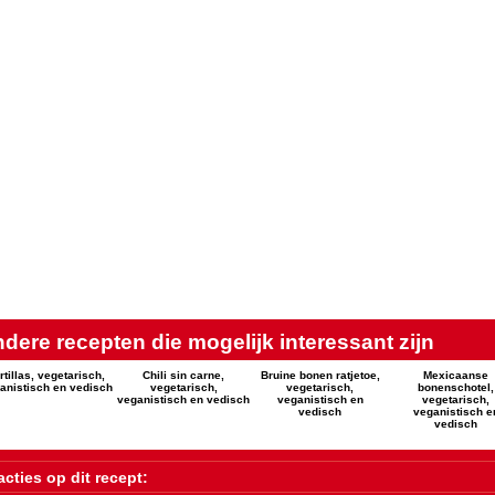
dere recepten die mogelijk interessant zijn
rtillas, vegetarisch,
Chili sin carne,
Bruine bonen ratjetoe,
Mexicaanse
anistisch en vedisch
vegetarisch,
vegetarisch,
bonenschotel,
veganistisch en vedisch
veganistisch en
vegetarisch,
vedisch
veganistisch e
vedisch
cties op dit recept: