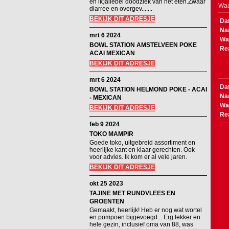
en ik)allebei doodziek van het eten.Zwaar
Waa
diarree en overgev.......
BEKIJK DIT ADRESJE
Da
Na
mrt 6 2024
Wa
BOWL STATION AMSTELVEEN POKE
Re
ACAI MEXICAN
BEKIJK DIT ADRESJE
mrt 6 2024
Da
BOWL STATION HELMOND POKE - ACAI
Na
- MEXICAN
Wa
BEKIJK DIT ADRESJE
Re
feb 9 2024
TOKO MAMPIR
Goede toko, uitgebreid assortiment en
heerlijke kant en klaar gerechten. Ook
voor advies. Ik kom er al vele jaren.
BEKIJK DIT ADRESJE
okt 25 2023
TAJINE MET RUNDVLEES EN
GROENTEN
Gemaakt, heerlijk! Heb er nog wat wortel
en pompoen bijgevoegd... Erg lekker en
hele gezin, inclusief oma van 88, was