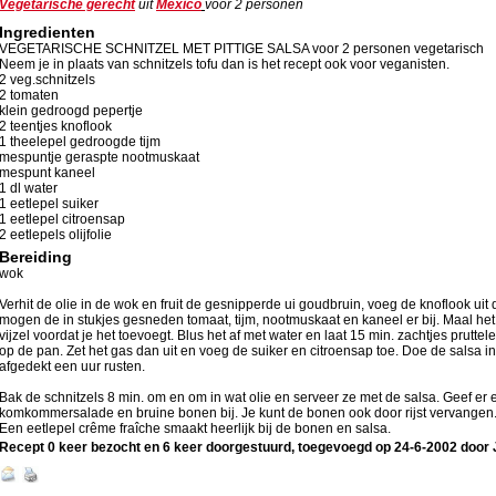
Vegetarische gerecht
uit
Mexico
voor
2
personen
Ingredienten
VEGETARISCHE SCHNITZEL MET PITTIGE SALSA voor 2 personen vegetarisch
Neem je in plaats van schnitzels tofu dan is het recept ook voor veganisten.
2 veg.schnitzels
2 tomaten
klein gedroogd pepertje
2 teentjes knoflook
1 theelepel gedroogde tijm
mespuntje geraspte nootmuskaat
mespunt kaneel
1 dl water
1 eetlepel suiker
1 eetlepel citroensap
2 eetlepels olijfolie
Bereiding
wok
Verhit de olie in de wok en fruit de gesnipperde ui goudbruin, voeg de knoflook uit
mogen de in stukjes gesneden tomaat, tijm, nootmuskaat en kaneel er bij. Maal het
vijzel voordat je het toevoegt. Blus het af met water en laat 15 min. zachtjes prutte
op de pan. Zet het gas dan uit en voeg de suiker en citroensap toe. Doe de salsa i
afgedekt een uur rusten.
Bak de schnitzels 8 min. om en om in wat olie en serveer ze met de salsa. Geef er e
komkommersalade en bruine bonen bij. Je kunt de bonen ook door rijst vervangen
Een eetlepel crême fraîche smaakt heerlijk bij de bonen en salsa.
Recept 0 keer bezocht en 6 keer doorgestuurd, toegevoegd op
24-6-2002
door