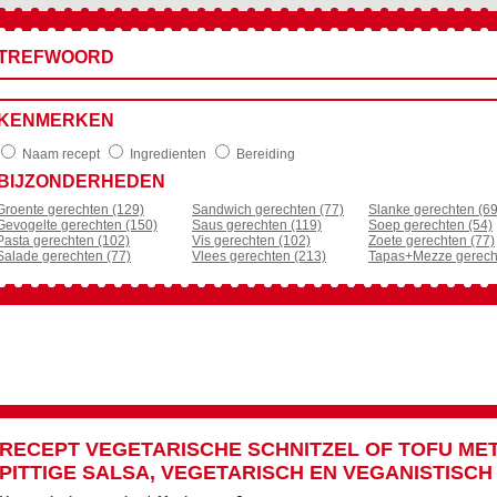
TREFWOORD
KENMERKEN
Naam recept
Ingredienten
Bereiding
BIJZONDERHEDEN
Groente gerechten (129)
Sandwich gerechten (77)
Slanke gerechten (69
Gevogelte gerechten (150)
Saus gerechten (119)
Soep gerechten (54)
Pasta gerechten (102)
Vis gerechten (102)
Zoete gerechten (77)
Salade gerechten (77)
Vlees gerechten (213)
Tapas+Mezze gerech
RECEPT
VEGETARISCHE SCHNITZEL OF TOFU ME
PITTIGE SALSA, VEGETARISCH EN VEGANISTISCH