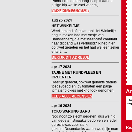
Prima toko, de rendang is top maar de
pittige kip wat te zoet voor mij.
BEKIJK DIT ADRESJE
aug 25 2024
HET WINKELTJE
Weet iemand of restaurant Het Winkeltje
nog te maken had met Ansje van
Brandenberg, die met haar café chantant
naar dit pand was verhuisd? Ik heb hier
ooit wel gegeten en het had wel een zeker
entert.......
BEKIJK DIT ADRESJE
apr 17 2024
TAJINE MET RUNDVLEES EN
GROENTEN
Heerlijk gerecht, ook wat gehakte dadels
toegevoegd en ipv tomaten een pakje
An
tomatenblokjes met knoflook genomen.
LEES ALLE RECENSIES
To
veg
apr 16 2024
TOKO WARUNG BARU
Nog nooit zo slecht gegeten, dus weinig
van gegeten.Smaakte bedorven en ieder
gerecht was zeer sterk
Rea
gekruid.Desondanks waren we (mijn man