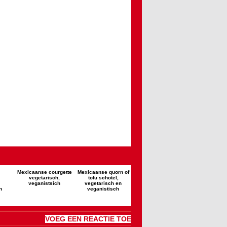
Mexicaanse courgette
Mexicaanse quorn of
vegetarisch,
tofu schotel,
veganistsich
vegetarisch en
n
veganistisch
VOEG EEN REACTIE TOE