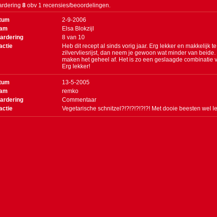
rdering
8
obv 1 recensies/beoordelingen.
tum
2-9-2006
am
Elsa Blokzijl
ardering
8
van
10
actie
Heb dit recept al sinds vorig jaar. Erg lekker en makkelijk
zilvervliesrijst, dan neem je gewoon wat minder van beid
maken het geheel af. Het is zo een geslaagde combinatie v
Erg lekker!
tum
13-5-2005
am
remko
ardering
Commentaar
actie
Vegetarische schnitzel?!?!?!?!?!?! Met dooie beesten wel le