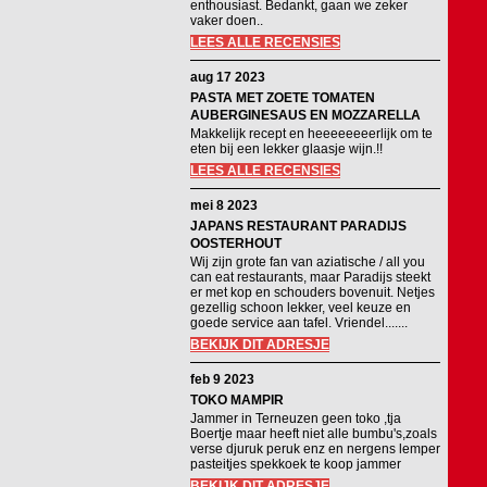
enthousiast. Bedankt, gaan we zeker
vaker doen..
LEES ALLE RECENSIES
aug 17 2023
PASTA MET ZOETE TOMATEN
AUBERGINESAUS EN MOZZARELLA
Makkelijk recept en heeeeeeeerlijk om te
eten bij een lekker glaasje wijn.!!
LEES ALLE RECENSIES
mei 8 2023
JAPANS RESTAURANT PARADIJS
OOSTERHOUT
Wij zijn grote fan van aziatische / all you
can eat restaurants, maar Paradijs steekt
er met kop en schouders bovenuit. Netjes
gezellig schoon lekker, veel keuze en
goede service aan tafel. Vriendel.......
BEKIJK DIT ADRESJE
feb 9 2023
TOKO MAMPIR
Jammer in Terneuzen geen toko ,tja
Boertje maar heeft niet alle bumbu's,zoals
verse djuruk peruk enz en nergens lemper
pasteitjes spekkoek te koop jammer
BEKIJK DIT ADRESJE