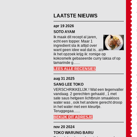
LAATSTE NIEUWS
apr 19 2026
SOTO AYAM
Ik maak dit recept al jaren,
echt een topper. Maar 1
ingredient sla ik altijd over
want geen idee wat dat is.. als
ik het opzoek krijg ik: romige op
kokosmelk gebaseerde curry laksa of op
tamarinde g.......
LEES ALLE RECENSIES
aug 31 2025
SANG LEE TOKO
VERSCHRIKKELIJK ! Wat een tegenvaller
vandaag. 2 gerechten gehaald , 1 met
sate saus hetgeen lichtbruin smaakloos
water was , ook het andere gerecht droop
in het water met een kleurtje.
Teruggegaa.......
BEKIJK DIT ADRESJE
nov 20 2024
TOKO WARUNG BARU