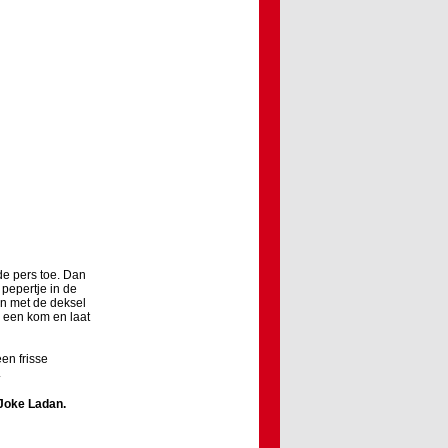
 de pers toe. Dan
 pepertje in de
len met de deksel
n een kom en laat
en frisse
.
Joke Ladan
.