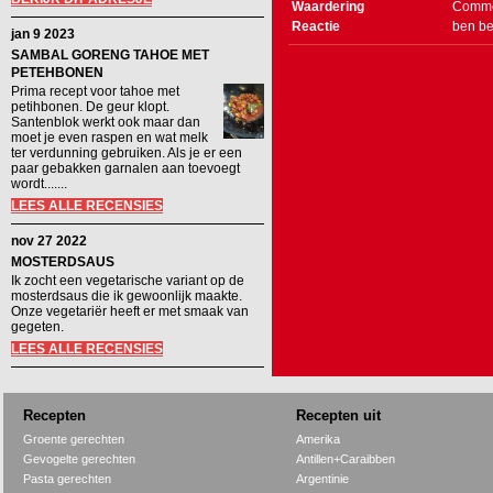
Waardering
Comme
Reactie
ben be
jan 9 2023
SAMBAL GORENG TAHOE MET
PETEHBONEN
Prima recept voor tahoe met
petihbonen. De geur klopt.
Santenblok werkt ook maar dan
moet je even raspen en wat melk
ter verdunning gebruiken. Als je er een
paar gebakken garnalen aan toevoegt
wordt.......
LEES ALLE RECENSIES
nov 27 2022
MOSTERDSAUS
Ik zocht een vegetarische variant op de
mosterdsaus die ik gewoonlijk maakte.
Onze vegetariër heeft er met smaak van
gegeten.
LEES ALLE RECENSIES
Recepten
Recepten uit
Groente gerechten
Amerika
Gevogelte gerechten
Antillen+Caraibben
Pasta gerechten
Argentinie