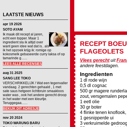
LAATSTE NIEUWS
apr 19 2026
SOTO AYAM
Ik maak dit recept al jaren,
echt een topper. Maar 1
RECEPT
BOEU
ingredient sla ik altijd over
want geen idee wat dat is.. als
FLAGEOLETS
ik het opzoek krijg ik: romige op
kokosmelk gebaseerde curry laksa of op
tamarinde g.......
Vlees gerecht
uit
Fran
LEES ALLE RECENSIES
andere feestdagen.
aug 31 2025
Ingredienten
SANG LEE TOKO
1 dl rode wijn
VERSCHRIKKELIJK ! Wat een tegenvaller
0,5 dl cognac
vandaag. 2 gerechten gehaald , 1 met
500 gr magere runderl
sate saus hetgeen lichtbruin smaakloos
water was , ook het andere gerecht droop
zout, versgemalen pep
in het water met een kleurtje.
1 eetl olie
Teruggegaa.......
30 gr boter
BEKIJK DIT ADRESJE
4 flinke tenen knoflook
1 gesnipperde ui
nov 20 2024
3 verkruimelde gedroog
TOKO WARUNG BARU