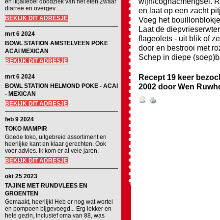
wijn/cognacmengsel. Roe
en ik)allebei doodziek van het eten.Zwaar
diarree en overgev.......
en laat op een zacht pi
BEKIJK DIT ADRESJE
Voeg het bouillonblokje
Laat de diepvrieserwte
mrt 6 2024
flageolets - uit blik of
BOWL STATION AMSTELVEEN POKE
door en bestrooi met ro
ACAI MEXICAN
Schep in diepe (soep)bo
BEKIJK DIT ADRESJE
Recept 19 keer bezoc
mrt 6 2024
2002
door
Wen Ruwh
BOWL STATION HELMOND POKE - ACAI
- MEXICAN
BEKIJK DIT ADRESJE
feb 9 2024
TOKO MAMPIR
Goede toko, uitgebreid assortiment en
heerlijke kant en klaar gerechten. Ook
voor advies. Ik kom er al vele jaren.
BEKIJK DIT ADRESJE
okt 25 2023
TAJINE MET RUNDVLEES EN
GROENTEN
Gemaakt, heerlijk! Heb er nog wat wortel
en pompoen bijgevoegd... Erg lekker en
hele gezin, inclusief oma van 88, was