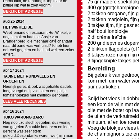
Prima toko, de rendang is top maar de
75 gr magere spekblok
pittige kip wat te zoet voor mij.
400 gr (grot)champigno
BEKIJK DIT ADRESJE
2 takken oregano, fijn
2 takken marjolein, fij
aug 25 2024
3 takjes tijm, fijn gesn
HET WINKELTJE
half bouillonblokje
Weet iemand of restaurant Het Winkeltje
2 dl crème fraîche
nog te maken had met Ansje van
Brandenberg, die met haar café chantant
200 gr diepvries doper
naar dit pand was verhuisd? Ik heb hier
2 blikken flageolets (o
ooit wel gegeten en het had wel een zeker
3 takjes rozemarijn fij
entert.......
3 fijngeknipte takjes pe
BEKIJK DIT ADRESJE
Bereiding
apr 17 2024
Bij gebruik van gedroo
TAJINE MET RUNDVLEES EN
kom met ruim water wor
GROENTEN
uur gaarkoken.
Heerlijk gerecht, ook wat gehakte dadels
toegevoegd en ipv tomaten een pakje
tomatenblokjes met knoflook genomen.
Snijd het vlees in dob
LEES ALLE RECENSIES
een kom de wijn met de c
olie met de boter op la
apr 16 2024
de ui en de verkruimeld
TOKO WARUNG BARU
minuten, af en toe roer
Nog nooit zo slecht gegeten, dus weinig
van gegeten.Smaakte bedorven en ieder
Voeg de blokjes vlees 
gerecht was zeer sterk
de champignons toe en r
gekruid.Desondanks waren we (mijn man