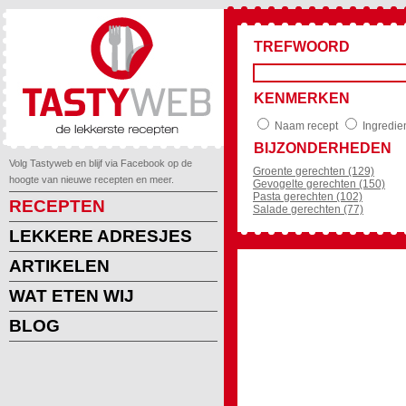
TREFWOORD
KENMERKEN
Naam recept
Ingredie
BIJZONDERHEDEN
Volg Tastyweb en blijf via Facebook op de
Groente gerechten (129)
hoogte van nieuwe recepten en meer.
Gevogelte gerechten (150)
Pasta gerechten (102)
RECEPTEN
Salade gerechten (77)
LEKKERE ADRESJES
ARTIKELEN
WAT ETEN WIJ
BLOG