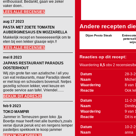
enthousiast. Bedankt, gaan we zeker
vaker doen..
LEES ALLE RECENSIES
aug 17 2023
Andere recepten die 
PASTA MET ZOETE TOMATEN
AUBERGINESAUS EN MOZZARELLA
Dijon Pesto Steak
Entrecote
Makkelijk recept en heeeeeeeerlijk om te
petersel
eten bij een lekker glaasje wijn.!!
wij
LEES ALLE RECENSIES
Reacties op dit recept:
mei 8 2023
JAPANS RESTAURANT PARADIJS
Waardering
8,5
obv 2 recensies/b
OOSTERHOUT
Wij zijn grote fan van aziatische / all you
Datum
28-3-
can eat restaurants, maar Paradijs steekt
Naam
Michel
er met kop en schouders bovenuit. Netjes
Waardering
8
van
gezellig schoon lekker, veel keuze en
goede service aan tafel. Vriendel.......
Reactie
Ook le
BEKIJK DIT ADRESJE
Datum
11-2-
feb 9 2023
Naam
Dimitr
Waardering
9
van
TOKO MAMPIR
Jammer in Terneuzen geen toko ,tja
Reactie
Dit is
Boertje maar heeft niet alle bumbu's,zoals
verse djuruk peruk enz en nergens lemper
Datum
10-2-
pasteitjes spekkoek te koop jammer
Naam
anna
BEKIJK DIT ADRESJE