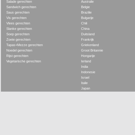
Salade gerechten
Australie
Sandwich gerechten
Belgie
Saus gerechten
Brazilie
Vis gerechten
Bulgarije
Vlees gerechten
Chili
Slanke gerechten
China
Soep gerechten
Duitsland
Zoete gerechten
Frankrijk
Tapas+Mezze gerechten
Griekenland
Noedel gerechten
Groot Britannie
Rijst gerechten
Hongarije
Vegetarische gerechten
Ierland
India
Indonesie
Israel
Italie
Japan