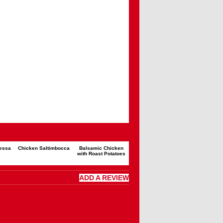
essa
Chicken Saltimbocca
Balsamic Chicken
with Roast Potatoes
ADD A REVIEW