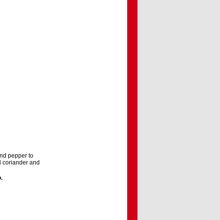
and pepper to
d coriander and
o
.