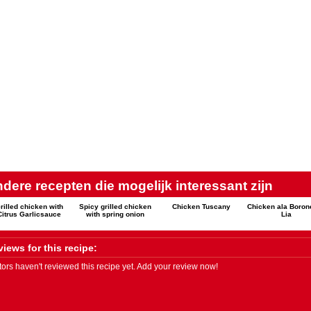
dere recepten die mogelijk interessant zijn
rilled chicken with
Spicy grilled chicken
Chicken Tuscany
Chicken ala Boron
Citrus Garlicsauce
with spring onion
Lia
iews for this recipe:
itors haven't reviewed this recipe yet. Add your review now!