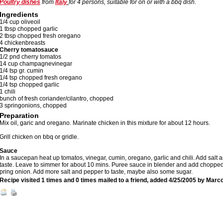
Poultry dishes
from
Italy
for
4
persons, suitable for on or with a bbq dish.
Ingredients
1/4 cup oliveoil
1 tbsp chopped garlic
2 tbsp chopped fresh oregano
4 chickenbreasts
Cherry tomatosauce
1/2 pnd cherry tomatos
14 cup champagnevinegar
1/4 tsp gr. cumin
1/4 tsp chopped fresh oregano
1/4 tsp chopped garlic
1 chili
bunch of fresh coriander/cilantro, chopped
3 springonions, chopped
Preparation
Mix oil, garic and oregano. Marinate chicken in this mixture for about 12 hours.
Grill chicken on bbq or gridle.
Sauce
In a saucepan heat up tomatos, vinegar, cumin, oregano, garlic and chili. Add salt 
taste. Leave to simmer for about 10 mins. Puree sauce in blender and add choppe
pring onion. Add more salt and pepper to taste, maybe also some sugar.
Recipe visited 1 times and 0 times mailed to a friend, added
4/25/2005
by
Marc