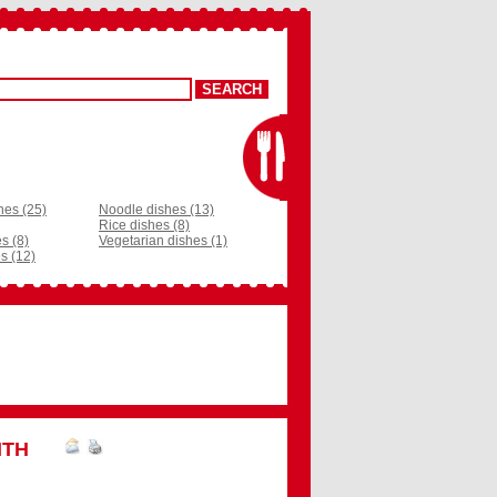
hes (25)
Noodle dishes (13)
Rice dishes (8)
s (8)
Vegetarian dishes (1)
s (12)
ITH