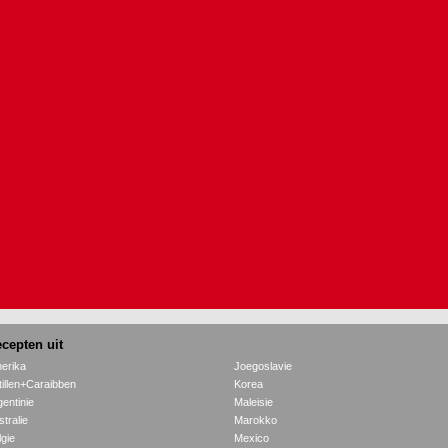
cepten uit
erika
Joegoslavie
tillen+Caraibben
Korea
gentinie
Maleisie
tralie
Marokko
lgie
Mexico