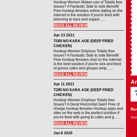
Hookup Women Makes use of Totally free
Issues? A Fantastic Side to side Benefit!
Free hookup females online dating on the
internet is the solution if you're tired with
planning to bars and organi.......
READ ALL REVIEW
Apr 23 2021
TORI NO KARA AGE (DEEP FRIED
CHICKEN)
Hookup Women Employs Totally free
Issues? A Fantastic Side to side Benefit!
Free hookup females chat on the internet
is the best solution if you're sick and tired
of gonna cafes and groups simp.......
READ ALL REVIEW
An
Apr 11 2021
TORI NO KARA AGE (DEEP FRIED
G
CHICKEN)
Hookup Women Employs Totally free
Issues? A Great Horizontal Gain! Free of
charge hookup females Hookup apps and
Rev
sites on the web is the perfect solution if
you're tired with going to cafes and g.......
Vis
READ ALL REVIEW
Jan 6 2020