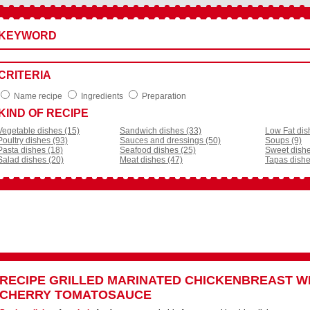
KEYWORD
CRITERIA
Name recipe
Ingredients
Preparation
KIND OF RECIPE
Vegetable dishes (15)
Sandwich dishes (33)
Low Fat dis
Poultry dishes (93)
Sauces and dressings (50)
Soups (9)
Pasta dishes (18)
Seafood dishes (25)
Sweet dishe
Salad dishes (20)
Meat dishes (47)
Tapas dishe
RECIPE
GRILLED MARINATED CHICKENBREAST W
CHERRY TOMATOSAUCE