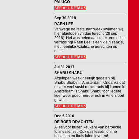
PALUCO
SEE ALL DETAILS
Sep 30 2018
RAEN LEE
Vanwege de restaurantweek kwamen wij
hier afgelopen vrijdag terecht (28 sep
2018). Het was helemaal super: een echte
verrassing! Raen Lee is een klein zaakje,
met heerlijke Aziatische gerechten op
e.......
SEE ALL DETAILS
Jul 31 2017
SHABU SHABU
Afgelopen week heerlijk gegeten bij
Shabu Shabu in Amsterdam. Ondanks dat
er zeer veel sushi restaurants bij komen in
Amsterdam is Shabu Shabu toch iedere
keer weer goed. Eerder ook in Amersfoort
gewe.......
SEE ALL DETAILS
Dec 5 2016
DE BOER DRACHTEN
Alles voor buiten keuken! Van barbecue
tot messenset! Ook gasflessen online
bestellen en thuis laten leveren!