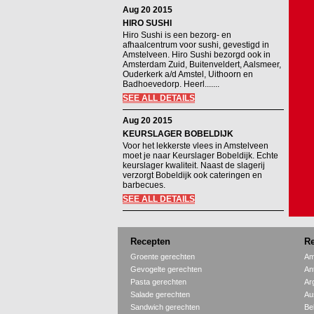
Aug 20 2015
HIRO SUSHI
Hiro Sushi is een bezorg- en
afhaalcentrum voor sushi, gevestigd in
Amstelveen. Hiro Sushi bezorgd ook in
Amsterdam Zuid, Buitenveldert, Aalsmeer,
Ouderkerk a/d Amstel, Uithoorn en
Badhoevedorp. Heerl.......
SEE ALL DETAILS
Aug 20 2015
KEURSLAGER BOBELDIJK
Voor het lekkerste vlees in Amstelveen
moet je naar Keurslager Bobeldijk. Echte
keurslager kwaliteit. Naast de slagerij
verzorgt Bobeldijk ook cateringen en
barbecues.
SEE ALL DETAILS
Recepten
Re
Groente gerechten
Am
Gevogelte gerechten
An
Pasta gerechten
Ar
Salade gerechten
Aus
Sandwich gerechten
Be