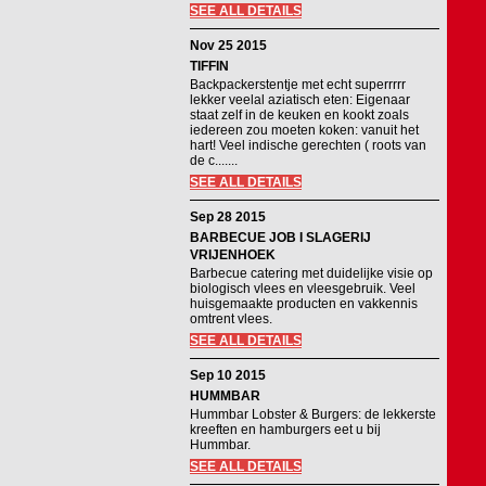
SEE ALL DETAILS
Nov 25 2015
TIFFIN
Backpackerstentje met echt superrrrr
lekker veelal aziatisch eten: Eigenaar
staat zelf in de keuken en kookt zoals
iedereen zou moeten koken: vanuit het
hart! Veel indische gerechten ( roots van
de c.......
SEE ALL DETAILS
Sep 28 2015
BARBECUE JOB I SLAGERIJ
VRIJENHOEK
Barbecue catering met duidelijke visie op
biologisch vlees en vleesgebruik. Veel
huisgemaakte producten en vakkennis
omtrent vlees.
SEE ALL DETAILS
Sep 10 2015
HUMMBAR
Hummbar Lobster & Burgers: de lekkerste
kreeften en hamburgers eet u bij
Hummbar.
SEE ALL DETAILS