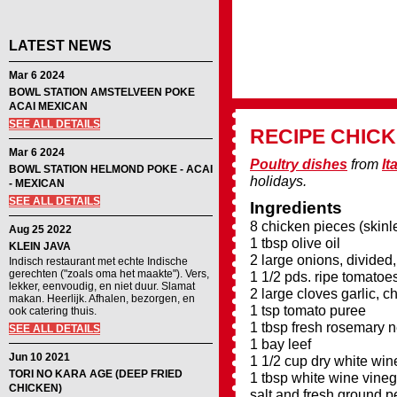
LATEST NEWS
Mar 6 2024
BOWL STATION AMSTELVEEN POKE
ACAI MEXICAN
SEE ALL DETAILS
RECIPE
CHICK
Mar 6 2024
Poultry dishes
from
It
BOWL STATION HELMOND POKE - ACAI
holidays.
- MEXICAN
SEE ALL DETAILS
Ingredients
8 chicken pieces (skinl
Aug 25 2022
1 tbsp olive oil
KLEIN JAVA
2 large onions, divided, 
Indisch restaurant met echte Indische
gerechten ("zoals oma het maakte"). Vers,
1 1/2 pds. ripe tomatoes
lekker, eenvoudig, en niet duur. Slamat
2 large cloves garlic, 
makan. Heerlijk. Afhalen, bezorgen, en
1 tsp tomato puree
ook catering thuis.
1 tbsp fresh rosemary 
SEE ALL DETAILS
1 bay leef
Jun 10 2021
1 1/2 cup dry white win
TORI NO KARA AGE (DEEP FRIED
1 tbsp white wine vineg
CHICKEN)
salt and fresh ground 