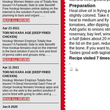
Hookup Women Makes use of Totally free
Preparation
Issues? A Fantastic Side to side Benefit!
Free hookup females online dating on the
Heat olive oil in frying 
internet is the solution if you're tired with
slightly colored. Take i
planning to bars and organi.......
heat to medium and fry 
READ ALL REVIEW
tomatoes, after dipping
Apr 23 2021
Add garlic to onions sti
TORI NO KARA AGE (DEEP FRIED
rosemary, bay leef, wine 
CHICKEN)
a half (takes about 20 m
Hookup Women Employs Totally free
the lid on the pan, red
Issues? A Fantastic Side to side Benefit!
the bone. If you want t
Free hookup females chat on the internet
is the best solution if you're sick and tired
Tastes good with taglia
of gonna cafes and groups simp.......
Recipe visited 7 times
READ ALL REVIEW
.
Apr 11 2021
TORI NO KARA AGE (DEEP FRIED
CHICKEN)
Hookup Women Employs Totally free
Issues? A Great Horizontal Gain! Free of
charge hookup females Hookup apps and
sites on the web is the perfect solution if
you're tired with going to cafes and g.......
READ ALL REVIEW
Jan 6 2020