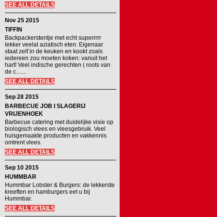
SEE ALL DETAILS
Nov 25 2015
TIFFIN
Backpackerstentje met echt superrrrr
lekker veelal aziatisch eten: Eigenaar
staat zelf in de keuken en kookt zoals
iedereen zou moeten koken: vanuit het
hart! Veel indische gerechten ( roots van
de c.......
SEE ALL DETAILS
Sep 28 2015
BARBECUE JOB I SLAGERIJ
VRIJENHOEK
Barbecue catering met duidelijke visie op
biologisch vlees en vleesgebruik. Veel
huisgemaakte producten en vakkennis
omtrent vlees.
SEE ALL DETAILS
Sep 10 2015
HUMMBAR
Hummbar Lobster & Burgers: de lekkerste
kreeften en hamburgers eet u bij
Hummbar.
SEE ALL DETAILS