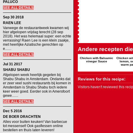
PALUCO
SEE ALL DETAILS
Sep 30 2018
RAEN LEE
Vanwege de restaurantweek kwamen wij
hier afgelopen vrijdag terecht (28 sep
2018). Het was helemaal super: een echte
verrassing! Raen Lee is een klein zaakje,
met heerlijke Aziatische gerechten op
Andere recepten die 
e.......
SEE ALL DETAILS
Chicken with Balsamic
Chicken wi
vinegar Sauce
lemon, s
Jul 31 2017
warm pa
SHABU SHABU
Afgelopen week heerlijk gegeten bij
Reviews for this recipe:
Shabu Shabu in Amsterdam. Ondanks dat
er zeer veel sushi restaurants bij komen in
Visitors haven't reviewed this rec
Amsterdam is Shabu Shabu toch iedere
keer weer goed. Eerder ook in Amersfoort
gewe.......
SEE ALL DETAILS
Dec 5 2016
DE BOER DRACHTEN
Alles voor buiten keuken! Van barbecue
tot messenset! Ook gasflessen online
bestellen en thuis laten leveren!