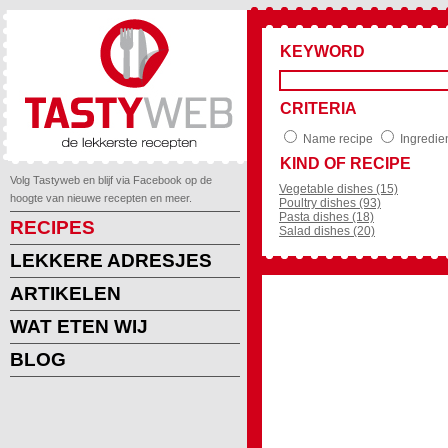
KEYWORD
CRITERIA
Name recipe
Ingredie
KIND OF RECIPE
Volg Tastyweb en blijf via Facebook op de
Vegetable dishes (15)
hoogte van nieuwe recepten en meer.
Poultry dishes (93)
Pasta dishes (18)
RECIPES
Salad dishes (20)
LEKKERE ADRESJES
ARTIKELEN
WAT ETEN WIJ
BLOG