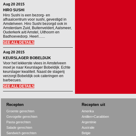
Aug 20 2015
HIRO SUSHI
Hiro Sushi is een bezorg- en
afhaalcentrum voor sushi, gevestigd in
Amstelveen. Hiro Sushi bezorgd ook in
Amsterdam Zuid, Buitenveldert, Aalsmeer,
Ouderkerk a/d Amstel, Uithoorn en
Badhoevedorp. Heerl.......
SEE ALL DETAILS
Aug 20 2015
KEURSLAGER BOBELDIJK
Voor het lekkerste vlees in Amstelveen
moet je naar Keurslager Bobeldijk. Echte
keurslager kwaliteit. Naast de slagerij
verzorgt Bobeldijk ook cateringen en
barbecues.
SEE ALL DETAILS
Recepten
Recepten uit
Groente gerechten
Amerika
Gevogelte gerechten
Antillen+Caraibben
Pasta gerechten
Argentinie
Salade gerechten
Australie
Sandwich gerechten
Belgie