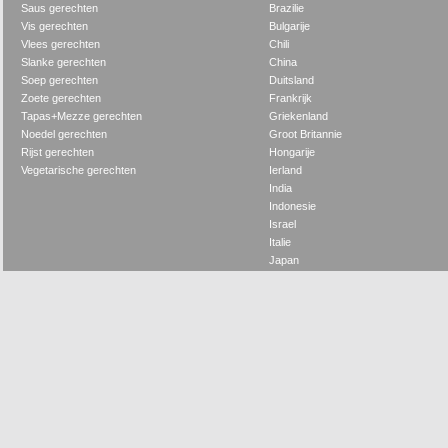
Saus gerechten
Brazilie
Vis gerechten
Bulgarije
Vlees gerechten
Chili
Slanke gerechten
China
Soep gerechten
Duitsland
Zoete gerechten
Frankrijk
Tapas+Mezze gerechten
Griekenland
Noedel gerechten
Groot Britannie
Rijst gerechten
Hongarije
Vegetarische gerechten
Ierland
India
Indonesie
Israel
Italie
Japan