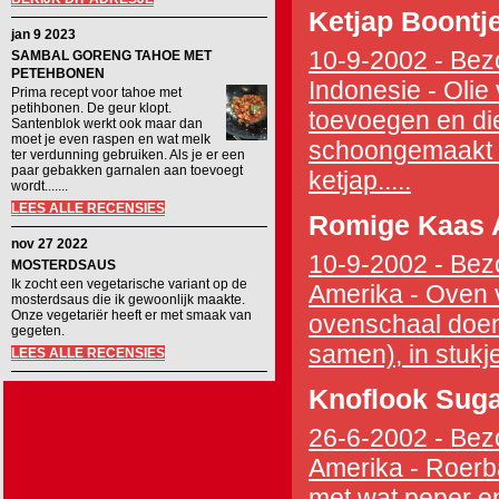
Ketjap Boontj
jan 9 2023
10-9-2002 - Bezo
SAMBAL GORENG TAHOE MET
PETEHBONEN
Indonesie - Olie
Prima recept voor tahoe met
petihbonen. De geur klopt.
toevoegen en die
Santenblok werkt ook maar dan
moet je even raspen en wat melk
schoongemaakt 4-
ter verdunning gebruiken. Als je er een
paar gebakken garnalen aan toevoegt
ketjap.....
wordt.......
LEES ALLE RECENSIES
Romige Kaas 
nov 27 2022
10-9-2002 - Bezo
MOSTERDSAUS
Ik zocht een vegetarische variant op de
Amerika - Oven 
mosterdsaus die ik gewoonlijk maakte.
Onze vegetariër heeft er met smaak van
ovenschaal doen
gegeten.
samen), in stukj
LEES ALLE RECENSIES
Knoflook Sug
26-6-2002 - Bezo
Amerika - Roerba
met wat peper en