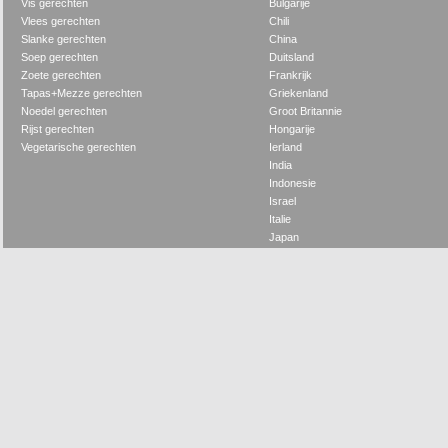
Vis gerechten
Bulgarije
Vlees gerechten
Chili
Slanke gerechten
China
Soep gerechten
Duitsland
Zoete gerechten
Frankrijk
Tapas+Mezze gerechten
Griekenland
Noedel gerechten
Groot Britannie
Rijst gerechten
Hongarije
Vegetarische gerechten
Ierland
India
Indonesie
Israel
Italie
Japan