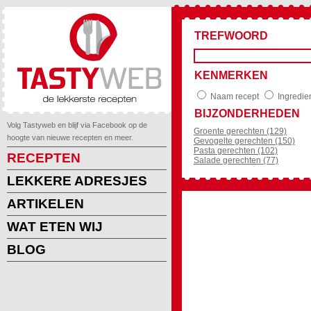
TREFWOORD
KENMERKEN
Naam recept
Ingredie
BIJZONDERHEDEN
Volg Tastyweb en blijf via Facebook op de
Groente gerechten (129)
hoogte van nieuwe recepten en meer.
Gevogelte gerechten (150)
Pasta gerechten (102)
RECEPTEN
Salade gerechten (77)
LEKKERE ADRESJES
ARTIKELEN
WAT ETEN WIJ
BLOG