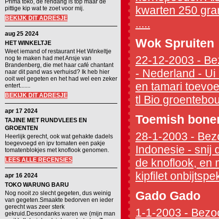
Prima toko, de rendang is top maar de
kwarten 250 gram
pittige kip wat te zoet voor mij.
BEKIJK DIT ADRESJE
.....
aug 25 2024
Wok Spruiten
HET WINKELTJE
Weet iemand of restaurant Het Winkeltje
22-12-2003 - Bez
nog te maken had met Ansje van
Brandenberg, die met haar café chantant
- Nederland - Ui
naar dit pand was verhuisd? Ik heb hier
ooit wel gegeten en het had wel een zeker
en tamari toevoe
entert.......
BEKIJK DIT ADRESJE
tl Bio groentebo
apr 17 2024
Toemish bone
TAJINE MET RUNDVLEES EN
GROENTEN
28-1-2003 - Bezo
Heerlijk gerecht, ook wat gehakte dadels
toegevoegd en ipv tomaten een pakje
Indonesie - snij 
tomatenblokjes met knoflook genomen.
LEES ALLE RECENSIES
de knoflook, en 
kipfilet onbijtspe
apr 16 2024
TOKO WARUNG BARU
Gado Gado
Nog nooit zo slecht gegeten, dus weinig
van gegeten.Smaakte bedorven en ieder
gerecht was zeer sterk
1-1-2003 - Bezoc
gekruid.Desondanks waren we (mijn man