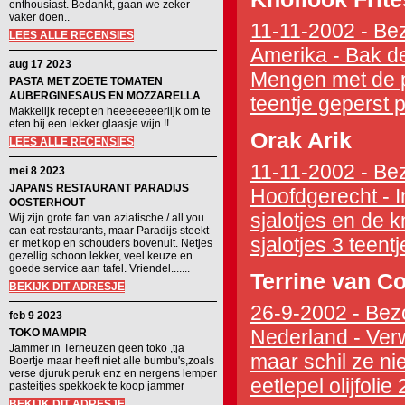
enthousiast. Bedankt, gaan we zeker
vaker doen..
11-11-2002 - Bez
LEES ALLE RECENSIES
Amerika - Bak de 
aug 17 2023
Mengen met de pe
PASTA MET ZOETE TOMATEN
AUBERGINESAUS EN MOZZARELLA
teentje geperst p
Makkelijk recept en heeeeeeeerlijk om te
eten bij een lekker glaasje wijn.!!
Orak Arik
LEES ALLE RECENSIES
11-11-2002 - Bez
mei 8 2023
JAPANS RESTAURANT PARADIJS
Hoofdgerecht - I
OOSTERHOUT
sjalotjes en de k
Wij zijn grote fan van aziatische / all you
can eat restaurants, maar Paradijs steekt
sjalotjes 3 teent
er met kop en schouders bovenuit. Netjes
gezellig schoon lekker, veel keuze en
goede service aan tafel. Vriendel.......
Terrine van C
BEKIJK DIT ADRESJE
26-9-2002 - Bezo
feb 9 2023
Nederland - Ver
TOKO MAMPIR
Jammer in Terneuzen geen toko ,tja
maar schil ze nie
Boertje maar heeft niet alle bumbu's,zoals
verse djuruk peruk enz en nergens lemper
eetlepel olijfolie
pasteitjes spekkoek te koop jammer
BEKIJK DIT ADRESJE