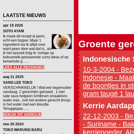
LAATSTE NIEUWS
apr 19 2026
SOTO AYAM
Ik maak dit recept al jaren,
echt een topper. Maar 1
Groente ge
ingredient sla ik altijd over
want geen idee wat dat is.. als
ik het opzoek krijg ik: romige op
kokosmelk gebaseerde curry laksa of op
Indonesische
tamarinde g.......
LEES ALLE RECENSIES
10-3-2004 - Bezo
Indonesie - Maak
aug 31 2025
SANG LEE TOKO
de boontjes in s
VERSCHRIKKELIJK ! Wat een tegenvaller
vandaag. 2 gerechten gehaald , 1 met
gram taugé 1 lau
sate saus hetgeen lichtbruin smaakloos
water was , ook het andere gerecht droop
Kerrie Aardap
in het water met een kleurtje.
Teruggegaa.......
22-12-2003 - Bez
BEKIJK DIT ADRESJE
- Suriname - Bak
nov 20 2024
TOKO WARUNG BARU
kerriepoeder. Al