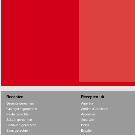
Recepten
Recepten uit
Groente gerechten
Amerika
Gevogelte gerechten
Antillen+Caraibben
Pasta gerechten
Argentinie
Salade gerechten
Australie
Sandwich gerechten
Belgie
Saus gerechten
Brazilie