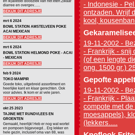
en ik)allebei doodziek van het eten.Zwaar
- Indonesie - Pe
diarree en overgev.......
ontzaden. Wrijf d
BEKIJK DIT ADRESJE
kool, kousenband
mrt 6 2024
BOWL STATION AMSTELVEEN POKE
Gekaramelisee
ACAI MEXICAN
BEKIJK DIT ADRESJE
19-11-2002 - Bez
mrt 6 2024
- Frankrijk - sni
BOWL STATION HELMOND POKE - ACAI
- MEXICAN
(of een lengte die
BEKIJK DIT ADRESJE
ong. 1500 gr.) 25 
feb 9 2024
Gepofte appel
TOKO MAMPIR
Goede toko, uitgebreid assortiment en
heerlijke kant en klaar gerechten. Ook
19-11-2002 - Bez
voor advies. Ik kom er al vele jaren.
- Frankrijk - Pl
BEKIJK DIT ADRESJE
compote met de w
okt 25 2023
moesappels), kl
TAJINE MET RUNDVLEES EN
GROENTEN
(lekkers.....
Gemaakt, heerlijk! Heb er nog wat wortel
en pompoen bijgevoegd... Erg lekker en
hele gezin, inclusief oma van 88, was
Knoflook Frite