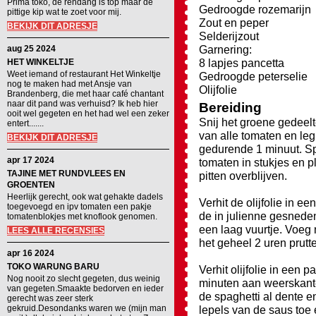
Prima toko, de rendang is top maar de
Gedroogde rozemarijn
pittige kip wat te zoet voor mij.
Zout en peper
BEKIJK DIT ADRESJE
Selderijzout
Garnering:
aug 25 2024
8 lapjes pancetta
HET WINKELTJE
Weet iemand of restaurant Het Winkeltje
Gedroogde peterselie
nog te maken had met Ansje van
Olijfolie
Brandenberg, die met haar café chantant
naar dit pand was verhuisd? Ik heb hier
Bereiding
ooit wel gegeten en het had wel een zeker
Snij het groene gedeel
entert.......
van alle tomaten en le
BEKIJK DIT ADRESJE
gedurende 1 minuut. Spo
apr 17 2024
tomaten in stukjes en pl
TAJINE MET RUNDVLEES EN
pitten overblijven.
GROENTEN
Heerlijk gerecht, ook wat gehakte dadels
Verhit de olijfolie in e
toegevoegd en ipv tomaten een pakje
de in julienne gesnede
tomatenblokjes met knoflook genomen.
een laag vuurtje. Voeg
LEES ALLE RECENSIES
het geheel 2 uren prutt
apr 16 2024
TOKO WARUNG BARU
Verhit olijfolie in een
Nog nooit zo slecht gegeten, dus weinig
minuten aan weerskante
van gegeten.Smaakte bedorven en ieder
de spaghetti al dente e
gerecht was zeer sterk
gekruid.Desondanks waren we (mijn man
lepels van de saus toe