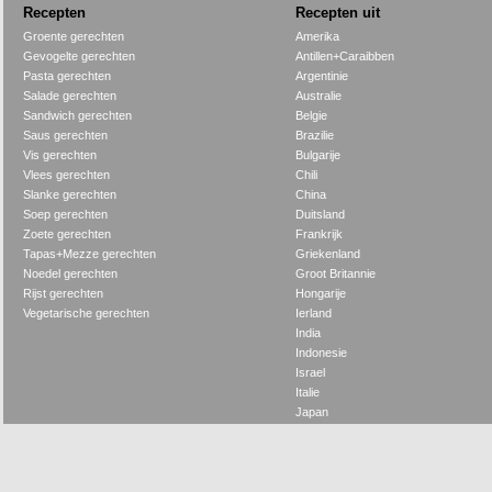
Recepten
Recepten uit
Groente gerechten
Amerika
Gevogelte gerechten
Antillen+Caraibben
Pasta gerechten
Argentinie
Salade gerechten
Australie
Sandwich gerechten
Belgie
Saus gerechten
Brazilie
Vis gerechten
Bulgarije
Vlees gerechten
Chili
Slanke gerechten
China
Soep gerechten
Duitsland
Zoete gerechten
Frankrijk
Tapas+Mezze gerechten
Griekenland
Noedel gerechten
Groot Britannie
Rijst gerechten
Hongarije
Vegetarische gerechten
Ierland
India
Indonesie
Israel
Italie
Japan