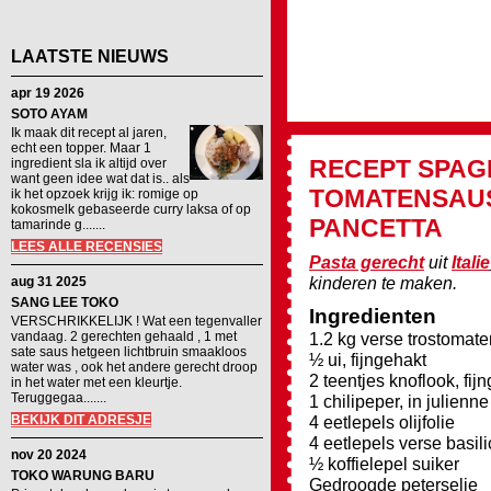
LAATSTE NIEUWS
apr 19 2026
SOTO AYAM
Ik maak dit recept al jaren,
echt een topper. Maar 1
RECEPT
SPAG
ingredient sla ik altijd over
want geen idee wat dat is.. als
TOMATENSAU
ik het opzoek krijg ik: romige op
kokosmelk gebaseerde curry laksa of op
PANCETTA
tamarinde g.......
LEES ALLE RECENSIES
Pasta gerecht
uit
Italie
kinderen te maken.
aug 31 2025
SANG LEE TOKO
Ingredienten
VERSCHRIKKELIJK ! Wat een tegenvaller
vandaag. 2 gerechten gehaald , 1 met
1.2 kg verse trostomate
sate saus hetgeen lichtbruin smaakloos
½ ui, fijngehakt
water was , ook het andere gerecht droop
2 teentjes knoflook, fij
in het water met een kleurtje.
Teruggegaa.......
1 chilipeper, in julienne
BEKIJK DIT ADRESJE
4 eetlepels olijfolie
4 eetlepels verse basil
nov 20 2024
½ koffielepel suiker
TOKO WARUNG BARU
Gedroogde peterselie