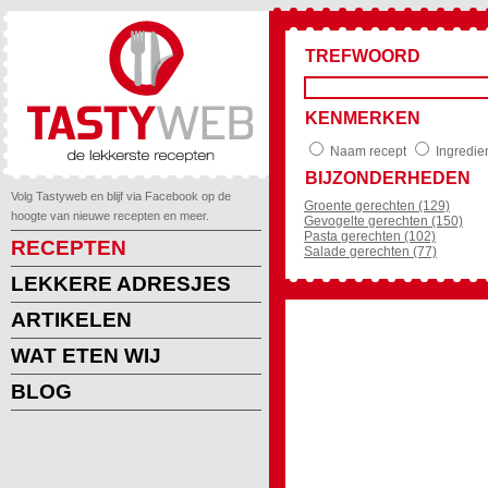
TREFWOORD
KENMERKEN
Naam recept
Ingredie
BIJZONDERHEDEN
Volg Tastyweb en blijf via Facebook op de
Groente gerechten (129)
hoogte van nieuwe recepten en meer.
Gevogelte gerechten (150)
Pasta gerechten (102)
RECEPTEN
Salade gerechten (77)
LEKKERE ADRESJES
ARTIKELEN
WAT ETEN WIJ
BLOG