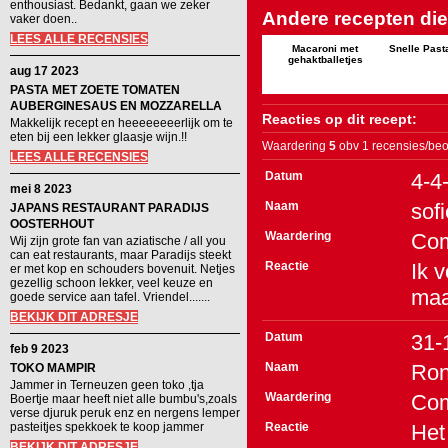
enthousiast. Bedankt, gaan we zeker
Andere recepten die 
vaker doen..
LEES ALLE RECENSIES
Macaroni met
Snelle Past
gehaktballetjes
aug 17 2023
PASTA MET ZOETE TOMATEN
AUBERGINESAUS EN MOZZARELLA
Reacties op dit recept:
Makkelijk recept en heeeeeeeerlijk om te
eten bij een lekker glaasje wijn.!!
Waardering
5
obv 1 recensies/beo
LEES ALLE RECENSIES
Datum
4-4
mei 8 2023
Naam
sofi
JAPANS RESTAURANT PARADIJS
OOSTERHOUT
Waardering
Co
Wij zijn grote fan van aziatische / all you
can eat restaurants, maar Paradijs steekt
Reactie
Ik 
er met kop en schouders bovenuit. Netjes
gezellig schoon lekker, veel keuze en
maa
goede service aan tafel. Vriendel.......
BEKIJK DIT ADRESJE
Datum
31-
feb 9 2023
Naam
Ron
TOKO MAMPIR
Jammer in Terneuzen geen toko ,tja
Waardering
Co
Boertje maar heeft niet alle bumbu's,zoals
verse djuruk peruk enz en nergens lemper
pasteitjes spekkoek te koop jammer
Reactie
Het
BEKIJK DIT ADRESJE