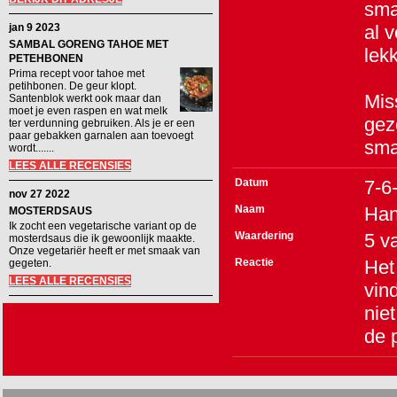
sma
jan 9 2023
al 
SAMBAL GORENG TAHOE MET
lekk
PETEHBONEN
Prima recept voor tahoe met
petihbonen. De geur klopt.
Mis
Santenblok werkt ook maar dan
moet je even raspen en wat melk
gez
ter verdunning gebruiken. Als je er een
paar gebakken garnalen aan toevoegt
sma
wordt.......
LEES ALLE RECENSIES
Datum
7-6
nov 27 2022
Naam
Ha
MOSTERDSAUS
Ik zocht een vegetarische variant op de
Waardering
5
v
mosterdsaus die ik gewoonlijk maakte.
Onze vegetariër heeft er met smaak van
Reactie
Het
gegeten.
LEES ALLE RECENSIES
vin
niet
de 