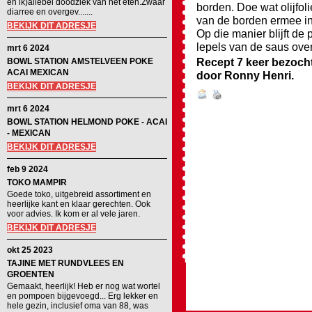
en ik)allebei doodziek van het eten.Zwaar
borden. Doe wat olijfo
diarree en overgev.......
van de borden ermee in 
BEKIJK DIT ADRESJE
Op die manier blijft de
lepels van de saus over
mrt 6 2024
Recept 7 keer bezoch
BOWL STATION AMSTELVEEN POKE
ACAI MEXICAN
door
Ronny Henri
.
BEKIJK DIT ADRESJE
mrt 6 2024
BOWL STATION HELMOND POKE - ACAI
- MEXICAN
BEKIJK DIT ADRESJE
feb 9 2024
TOKO MAMPIR
Goede toko, uitgebreid assortiment en
heerlijke kant en klaar gerechten. Ook
voor advies. Ik kom er al vele jaren.
BEKIJK DIT ADRESJE
okt 25 2023
TAJINE MET RUNDVLEES EN
GROENTEN
Gemaakt, heerlijk! Heb er nog wat wortel
en pompoen bijgevoegd... Erg lekker en
hele gezin, inclusief oma van 88, was