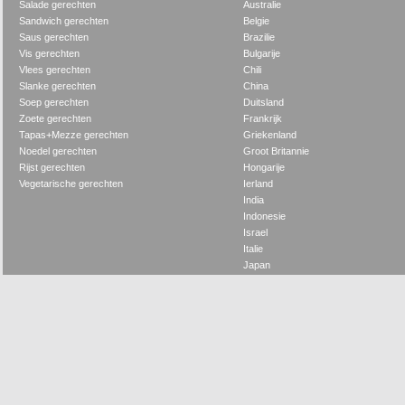
Salade gerechten
Australie
Sandwich gerechten
Belgie
Saus gerechten
Brazilie
Vis gerechten
Bulgarije
Vlees gerechten
Chili
Slanke gerechten
China
Soep gerechten
Duitsland
Zoete gerechten
Frankrijk
Tapas+Mezze gerechten
Griekenland
Noedel gerechten
Groot Britannie
Rijst gerechten
Hongarije
Vegetarische gerechten
Ierland
India
Indonesie
Israel
Italie
Japan