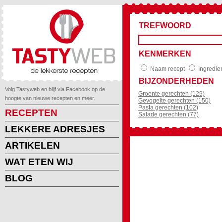
TREFWOORD
KENMERKEN
Naam recept
Ingredie
BIJZONDERHEDEN
Volg Tastyweb en blijf via Facebook op de
Groente gerechten (129)
hoogte van nieuwe recepten en meer.
Gevogelte gerechten (150)
Pasta gerechten (102)
RECEPTEN
Salade gerechten (77)
LEKKERE ADRESJES
ARTIKELEN
WAT ETEN WIJ
BLOG