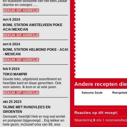
en ik)allebei doodziek van het eten.Zwaar
diarree en overgev.......
BEKIJK DIT ADRESJE
mrt 6 2024
BOWL STATION AMSTELVEEN POKE
ACAI MEXICAN
BEKIJK DIT ADRESJE
mrt 6 2024
BOWL STATION HELMOND POKE - ACAI
- MEXICAN
BEKIJK DIT ADRESJE
feb 9 2024
TOKO MAMPIR
Goede toko, uitgebreid assortiment en
heerlijke kant en klaar gerechten. Ook
Andere recepten die 
voor advies. Ik kom er al vele jaren.
BEKIJK DIT ADRESJE
Satsuma Saute
Roergebak
okt 25 2023
TAJINE MET RUNDVLEES EN
GROENTEN
Reacties op dit recept:
Gemaakt, heerlijk! Heb er nog wat wortel
Waardering
8
obv 1 recensies/beo
en pompoen bijgevoegd... Erg lekker en
hele gezin, inclusief oma van 88, was