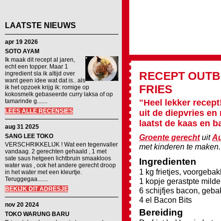
LAATSTE NIEUWS
apr 19 2026
SOTO AYAM
Ik maak dit recept al jaren,
echt een topper. Maar 1
RECEPT
OUTB
ingredient sla ik altijd over
want geen idee wat dat is.. als
FRIES
ik het opzoek krijg ik: romige op
kokosmelk gebaseerde curry laksa of op
tamarinde g.......
"Heel lekker recept
LEES ALLE RECENSIES
uit de diepvries en
laatst de kaas en b
aug 31 2025
SANG LEE TOKO
Groente gerecht
uit
Au
VERSCHRIKKELIJK ! Wat een tegenvaller
met kinderen te maken.
vandaag. 2 gerechten gehaald , 1 met
sate saus hetgeen lichtbruin smaakloos
Ingredienten
water was , ook het andere gerecht droop
1 kg frietjes, voorgeba
in het water met een kleurtje.
Teruggegaa.......
1 kopje gerastpte mild
BEKIJK DIT ADRESJE
6 schijfjes bacon, geb
4 el Bacon Bits
nov 20 2024
Bereiding
TOKO WARUNG BARU