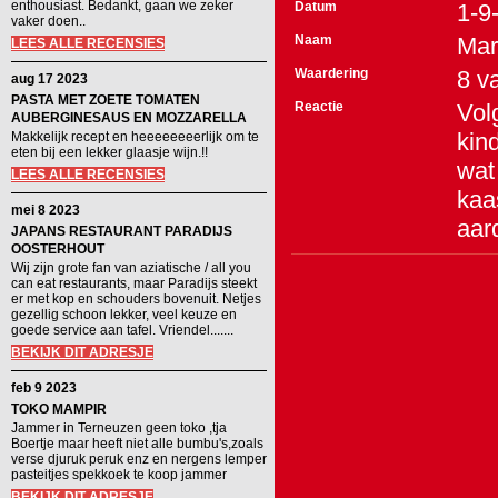
enthousiast. Bedankt, gaan we zeker
Datum
1-9
vaker doen..
Naam
Mar
LEES ALLE RECENSIES
Waardering
8
v
aug 17 2023
PASTA MET ZOETE TOMATEN
Reactie
Volg
AUBERGINESAUS EN MOZZARELLA
kin
Makkelijk recept en heeeeeeeerlijk om te
eten bij een lekker glaasje wijn.!!
wat
LEES ALLE RECENSIES
kaa
mei 8 2023
aar
JAPANS RESTAURANT PARADIJS
OOSTERHOUT
Wij zijn grote fan van aziatische / all you
can eat restaurants, maar Paradijs steekt
er met kop en schouders bovenuit. Netjes
gezellig schoon lekker, veel keuze en
goede service aan tafel. Vriendel.......
BEKIJK DIT ADRESJE
feb 9 2023
TOKO MAMPIR
Jammer in Terneuzen geen toko ,tja
Boertje maar heeft niet alle bumbu's,zoals
verse djuruk peruk enz en nergens lemper
pasteitjes spekkoek te koop jammer
BEKIJK DIT ADRESJE