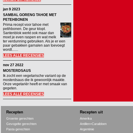
jan 9 2023
SAMBAL GORENG TAHOE MET
PETEHBONEN
Prima recept voor tahoe met
petihbonen. De geur klopt.
Santenblok werkt ook maar dan
moet je even raspen en wat melk
ter verdunning gebruiken. Als je er een
paar gebakken garnalen aan toevoegt
wordt.......
LEES ALLE RECENSIES
nov 27 2022
MOSTERDSAUS
Ik zocht een vegetarische variant op de
mosterdsaus die ik gewoonlijk maakte.
Onze vegetariër heeft er met smaak van
gegeten.
LEES ALLE RECENSIES
Recepten
Recepten uit
Groente gerechten
Amerika
Gevogelte gerechten
Antillen+Caraibben
Pasta gerechten
Argentinie