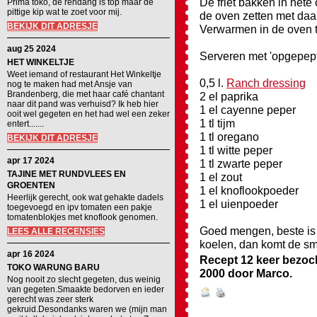
De friet bakken in hete o
Prima toko, de rendang is top maar de
pittige kip wat te zoet voor mij.
de oven zetten met daa
BEKIJK DIT ADRESJE
Verwarmen in de oven t
aug 25 2024
Serveren met 'opgepept
HET WINKELTJE
Weet iemand of restaurant Het Winkeltje
0,5 l.
Ranch dressing
nog te maken had met Ansje van
Brandenberg, die met haar café chantant
2 el paprika
naar dit pand was verhuisd? Ik heb hier
1 el cayenne peper
ooit wel gegeten en het had wel een zeker
1 tl tijm
entert.......
1 tl oregano
BEKIJK DIT ADRESJE
1 tl witte peper
apr 17 2024
1 tl zwarte peper
TAJINE MET RUNDVLEES EN
1 el zout
GROENTEN
1 el knoflookpoeder
Heerlijk gerecht, ook wat gehakte dadels
1 el uienpoeder
toegevoegd en ipv tomaten een pakje
tomatenblokjes met knoflook genomen.
Goed mengen, beste is 
LEES ALLE RECENSIES
koelen, dan komt de sm
apr 16 2024
Recept 12 keer bezoc
TOKO WARUNG BARU
2000
door
Marco
.
Nog nooit zo slecht gegeten, dus weinig
van gegeten.Smaakte bedorven en ieder
gerecht was zeer sterk
gekruid.Desondanks waren we (mijn man