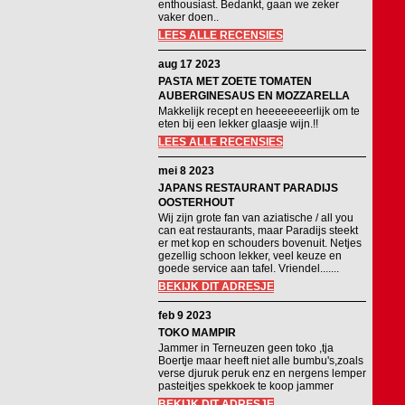
enthousiast. Bedankt, gaan we zeker
vaker doen..
LEES ALLE RECENSIES
aug 17 2023
PASTA MET ZOETE TOMATEN
AUBERGINESAUS EN MOZZARELLA
Makkelijk recept en heeeeeeeerlijk om te
eten bij een lekker glaasje wijn.!!
LEES ALLE RECENSIES
mei 8 2023
JAPANS RESTAURANT PARADIJS
OOSTERHOUT
Wij zijn grote fan van aziatische / all you
can eat restaurants, maar Paradijs steekt
er met kop en schouders bovenuit. Netjes
gezellig schoon lekker, veel keuze en
goede service aan tafel. Vriendel.......
BEKIJK DIT ADRESJE
feb 9 2023
TOKO MAMPIR
Jammer in Terneuzen geen toko ,tja
Boertje maar heeft niet alle bumbu's,zoals
verse djuruk peruk enz en nergens lemper
pasteitjes spekkoek te koop jammer
BEKIJK DIT ADRESJE