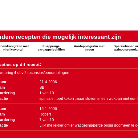
dere recepten die mogelijk interessant zijn
loemkoolgratin met
Knapperige
Aardappelgratin met
Sperziebonen m
mierikswortel
aardappelschillen
bacon
walnootgremola
cties op dit recept:
rdering
4
obv 2 recensies/beoordelingen.
tum
21-4-2006
am
BB
ardering
1
van
10
actie
spinazie nooit koken ,maar stoven in een wokpan met een 
tum
15-1-2006
am
Robert
ardering
7
van
10
actie
Lijkt me lekker om er wat gesnipperde bosui doorheen te d