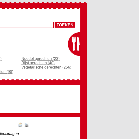
)
Noedel gerechten (23)
Rijst gerechten (40)
Vegetarische gerechten (256)
ten (90)
 feestdagen.