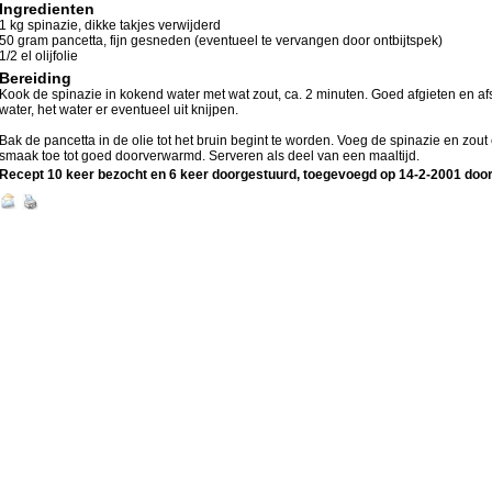
Ingredienten
1 kg spinazie, dikke takjes verwijderd
50 gram pancetta, fijn gesneden (eventueel te vervangen door ontbijtspek)
1/2 el olijfolie
Bereiding
Kook de spinazie in kokend water met wat zout, ca. 2 minuten. Goed afgieten en a
water, het water er eventueel uit knijpen.
Bak de pancetta in de olie tot het bruin begint te worden. Voeg de spinazie en zou
smaak toe tot goed doorverwarmd. Serveren als deel van een maaltijd.
Recept 10 keer bezocht en 6 keer doorgestuurd, toegevoegd op
14-2-2001
doo