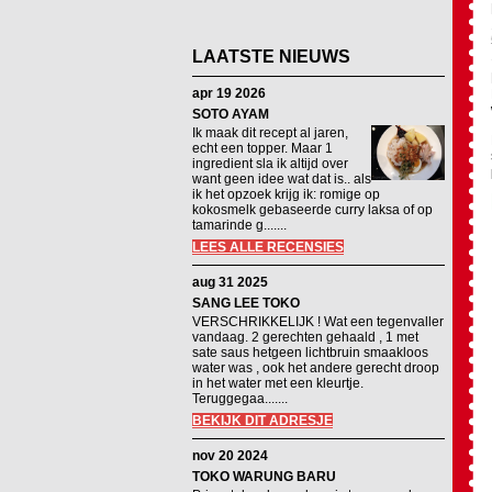
LAATSTE NIEUWS
apr 19 2026
SOTO AYAM
Ik maak dit recept al jaren,
echt een topper. Maar 1
ingredient sla ik altijd over
want geen idee wat dat is.. als
ik het opzoek krijg ik: romige op
kokosmelk gebaseerde curry laksa of op
tamarinde g.......
LEES ALLE RECENSIES
aug 31 2025
SANG LEE TOKO
VERSCHRIKKELIJK ! Wat een tegenvaller
vandaag. 2 gerechten gehaald , 1 met
sate saus hetgeen lichtbruin smaakloos
water was , ook het andere gerecht droop
in het water met een kleurtje.
Teruggegaa.......
BEKIJK DIT ADRESJE
nov 20 2024
TOKO WARUNG BARU