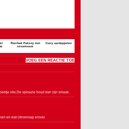
et
Roerbak Paksoy met
Curry aardappelen
ta
sesamsaus
VOEG EEN REACTIE TOE
beetje olie.De spinazie houd dan zijn smaak.
oen en wat citroensap erover.