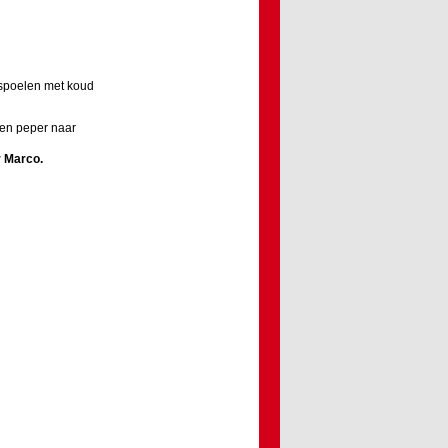
fspoelen met koud
t en peper naar
r
Marco
.