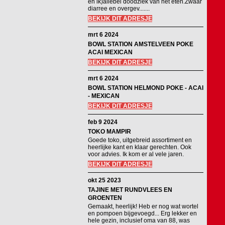
en ik)allebei doodziek van het eten.Zwaar
diarree en overgev.......
BEKIJK DIT ADRESJE
mrt 6 2024
BOWL STATION AMSTELVEEN POKE
ACAI MEXICAN
BEKIJK DIT ADRESJE
mrt 6 2024
BOWL STATION HELMOND POKE - ACAI
- MEXICAN
BEKIJK DIT ADRESJE
feb 9 2024
TOKO MAMPIR
Goede toko, uitgebreid assortiment en
heerlijke kant en klaar gerechten. Ook
voor advies. Ik kom er al vele jaren.
BEKIJK DIT ADRESJE
okt 25 2023
TAJINE MET RUNDVLEES EN
GROENTEN
Gemaakt, heerlijk! Heb er nog wat wortel
en pompoen bijgevoegd... Erg lekker en
hele gezin, inclusief oma van 88, was