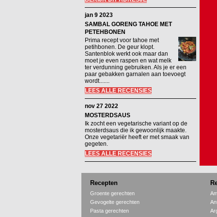
jan 9 2023
SAMBAL GORENG TAHOE MET
PETEHBONEN
Prima recept voor tahoe met
petihbonen. De geur klopt.
Santenblok werkt ook maar dan
moet je even raspen en wat melk
ter verdunning gebruiken. Als je er een
paar gebakken garnalen aan toevoegt
wordt.......
LEES ALLE RECENSIES
nov 27 2022
MOSTERDSAUS
Ik zocht een vegetarische variant op de
mosterdsaus die ik gewoonlijk maakte.
Onze vegetariër heeft er met smaak van
gegeten.
LEES ALLE RECENSIES
Recepten
Re
Groente gerechten
Am
Gevogelte gerechten
An
Pasta gerechten
Ar