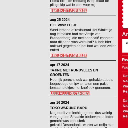
Prima toko, de rendang is top maar de
pittige kip wat te zoet voor mij.
BEKIJK DIT ADRESJE
aug 25 2024
HET WINKELTJE
Weet iemand of restaurant Het Winkeltje
An
nog te maken had met Ansje van
Brandenberg, die met haar café chantant
naar dit pand was verhuisd? Ik heb hier
B
ooit wel gegeten en het had wel een zeker
entert.......
BEKIJK DIT ADRESJE
Rea
apr 17 2024
Waa
TAJINE MET RUNDVLEES EN
GROENTEN
Da
Heerlijk gerecht, ook wat gehakte dadels
Na
toegevoegd en ipv tomaten een pakje
Wa
tomatenblokjes met knoflook genomen.
Re
LEES ALLE RECENSIES
Da
apr 16 2024
Na
TOKO WARUNG BARU
Wa
Nog nooit zo slecht gegeten, dus weinig
Re
van gegeten.Smaakte bedorven en ieder
gerecht was zeer sterk
gekruid.Desondanks waren we (mijn man