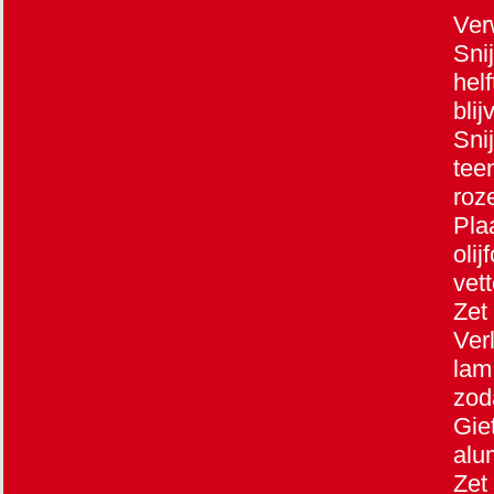
Ver
Sni
hel
bli
Sni
tee
roz
Pla
oli
vet
Zet
Ver
lam
zod
Gie
alu
Zet