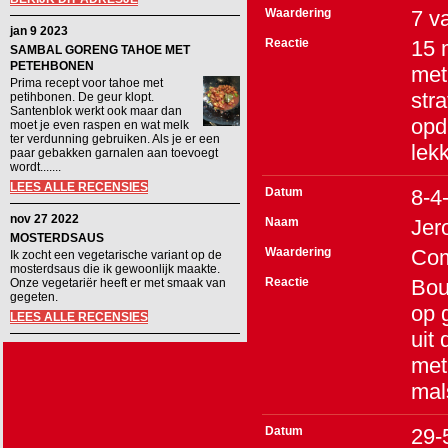
Waardering
7
v
jan 9 2023
Reactie
15 
SAMBAL GORENG TAHOE MET
PETEHBONEN
met
Prima recept voor tahoe met
str
petihbonen. De geur klopt.
Santenblok werkt ook maar dan
opdr
moet je even raspen en wat melk
ter verdunning gebruiken. Als je er een
lekk
paar gebakken garnalen aan toevoegt
wordt.......
LEES ALLE RECENSIES
Datum
8-4
nov 27 2022
Naam
Jer
MOSTERDSAUS
Waardering
Co
Ik zocht een vegetarische variant op de
mosterdsaus die ik gewoonlijk maakte.
Reactie
Bou
Onze vegetariër heeft er met smaak van
gegeten.
op 
LEES ALLE RECENSIES
uit
met 
mal
Datum
29-