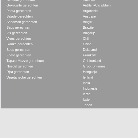
Gevogelte gerechten
Antillen+Caraibben
Pasta gerechten
Argentinie
Salade gerechten
Australie
Sandwich gerechten
Belgie
Saus gerechten
Brazilie
Vis gerechten
Bulgarije
Vlees gerechten
Chili
Slanke gerechten
China
Soep gerechten
Duitsland
Zoete gerechten
Frankrijk
Tapas+Mezze gerechten
Griekenland
Noedel gerechten
Groot Britannie
Rijst gerechten
Hongarije
Vegetarische gerechten
Ierland
India
Indonesie
Israel
Italie
Japan