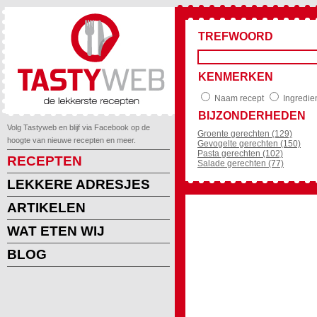
TREFWOORD
KENMERKEN
Naam recept
Ingredie
BIJZONDERHEDEN
Volg Tastyweb en blijf via Facebook op de
Groente gerechten (129)
hoogte van nieuwe recepten en meer.
Gevogelte gerechten (150)
Pasta gerechten (102)
RECEPTEN
Salade gerechten (77)
LEKKERE ADRESJES
ARTIKELEN
WAT ETEN WIJ
BLOG