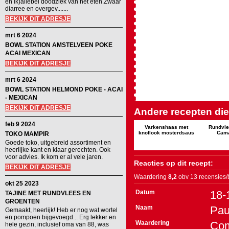
en ik)allebei doodziek van het eten.Zwaar
diarree en overgev.......
BEKIJK DIT ADRESJE
mrt 6 2024
BOWL STATION AMSTELVEEN POKE
ACAI MEXICAN
BEKIJK DIT ADRESJE
mrt 6 2024
BOWL STATION HELMOND POKE - ACAI
- MEXICAN
BEKIJK DIT ADRESJE
Andere recepten die 
feb 9 2024
Varkenshaas met
Rundvle
knoflook mosterdsaus
Cam
TOKO MAMPIR
Goede toko, uitgebreid assortiment en
heerlijke kant en klaar gerechten. Ook
voor advies. Ik kom er al vele jaren.
Reacties op dit recept:
BEKIJK DIT ADRESJE
Waardering
8,2
obv 13 recensies/
okt 25 2023
Datum
18-
TAJINE MET RUNDVLEES EN
GROENTEN
Naam
Pau
Gemaakt, heerlijk! Heb er nog wat wortel
en pompoen bijgevoegd... Erg lekker en
Waardering
Co
hele gezin, inclusief oma van 88, was