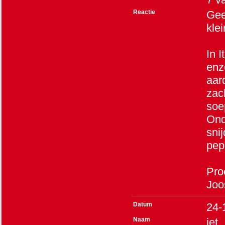
Reactie
Gee
klei
In 
enzo
aar
zac
soe
Ond
sni
pep
Pro
Joo
Datum
24-
Naam
jet