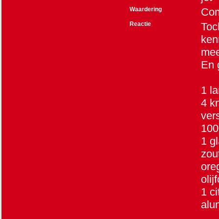
Waardering
Co
Reactie
Toc
kenn
meer
En 
1 l
4 k
ver
100
1 g
zou
ore
olij
1 ci
alu