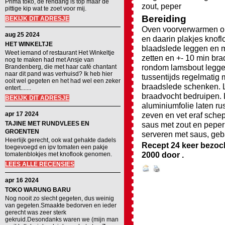
Prima toko, de rendang is top maar de
zout, peper
pittige kip wat te zoet voor mij.
Bereiding
BEKIJK DIT ADRESJE
Oven voorverwarmen op
aug 25 2024
en daarin plakjes knofl
HET WINKELTJE
blaadslede leggen en me
Weet iemand of restaurant Het Winkeltje
zetten en +- 10 min br
nog te maken had met Ansje van
rondom lamsbout legge
Brandenberg, die met haar café chantant
naar dit pand was verhuisd? Ik heb hier
tussentijds regelmatig 
ooit wel gegeten en het had wel een zeker
braadslede schenken. L
entert.......
braadvocht bedruipen. 
BEKIJK DIT ADRESJE
aluminiumfolie laten ru
apr 17 2024
zeven en vet eraf sche
TAJINE MET RUNDVLEES EN
saus met zout en pepe
GROENTEN
serveren met saus, geb
Heerlijk gerecht, ook wat gehakte dadels
Recept 24 keer bezoc
toegevoegd en ipv tomaten een pakje
2000
door
.
tomatenblokjes met knoflook genomen.
LEES ALLE RECENSIES
apr 16 2024
TOKO WARUNG BARU
Nog nooit zo slecht gegeten, dus weinig
van gegeten.Smaakte bedorven en ieder
gerecht was zeer sterk
gekruid.Desondanks waren we (mijn man