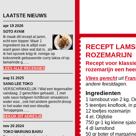
LAATSTE NIEUWS
apr 19 2026
SOTO AYAM
Ik maak dit recept al jaren,
echt een topper. Maar 1
RECEPT
LAMS
ingredient sla ik altijd over
want geen idee wat dat is.. als
ROZEMARIJN
ik het opzoek krijg ik: romige op
kokosmelk gebaseerde curry laksa of op
tamarinde g.......
Recept voor klassi
LEES ALLE RECENSIES
rozemarijn een heerl
Vlees gerecht
uit
Fran
aug 31 2025
andere feestdagen.
SANG LEE TOKO
VERSCHRIKKELIJK ! Wat een tegenvaller
Ingredienten
vandaag. 2 gerechten gehaald , 1 met
sate saus hetgeen lichtbruin smaakloos
1 lamsbout van 2 kg. 
water was , ook het andere gerecht droop
5 teentjes knoflook, in 
in het water met een kleurtje.
Teruggegaa.......
12 toefjes rozemarijn
4 el. Olijfolie
BEKIJK DIT ADRESJE
750 gr-1 kg kleine sjalo
nov 20 2024
4 dl lamsfond
TOKO WARUNG BARU
50 gr boter of margarin