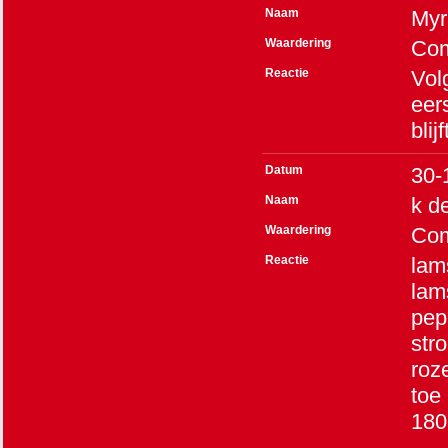
Naam
Myr
Waardering
Co
Reactie
Vol
eer
blijf
Datum
30-
Naam
k d
Waardering
Co
Reactie
lam
lam
pep
stro
roz
toe
180