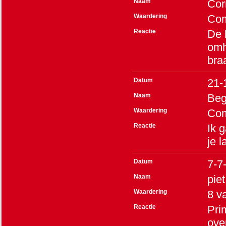
Naam
Cor
Waardering
Co
Reactie
De 
omh
bra
Datum
21-
Naam
Beg
Waardering
Co
Reactie
Ik 
je 
Datum
7-7
Naam
pie
Waardering
8
v
Reactie
Pri
ove