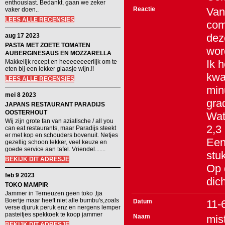
enthousiast. Bedankt, gaan we zeker
Reactie
Vand
vaker doen..
LEES ALLE RECENSIES
com
dez
aug 17 2023
PASTA MET ZOETE TOMATEN
wor
AUBERGINESAUS EN MOZZARELLA
Ik 
Makkelijk recept en heeeeeeeerlijk om te
eten bij een lekker glaasje wijn.!!
kwa
LEES ALLE RECENSIES
min
mei 8 2023
gra
JAPANS RESTAURANT PARADIJS
OOSTERHOUT
Wat
Wij zijn grote fan van aziatische / all you
2,3 
can eat restaurants, maar Paradijs steekt
er met kop en schouders bovenuit. Netjes
Een
gezellig schoon lekker, veel keuze en
goede service aan tafel. Vriendel.......
stu
BEKIJK DIT ADRESJE
Op 
feb 9 2023
dic
TOKO MAMPIR
Jammer in Terneuzen geen toko ,tja
Boertje maar heeft niet alle bumbu's,zoals
Datum
11-
verse djuruk peruk enz en nergens lemper
pasteitjes spekkoek te koop jammer
Naam
mis
BEKIJK DIT ADRESJE