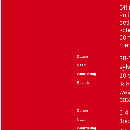
Dit
en 
eet
sche
60m
roer
Datum
28-
Naam
sylv
Waardering
10
Reactie
Ik h
was
pata
Datum
6-4
Naam
Joo
Waardering
7
v