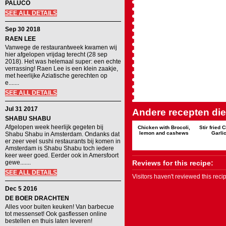
PALUCO
SEE ALL DETAILS
Sep 30 2018
RAEN LEE
Vanwege de restaurantweek kwamen wij
hier afgelopen vrijdag terecht (28 sep
2018). Het was helemaal super: een echte
verrassing! Raen Lee is een klein zaakje,
met heerlijke Aziatische gerechten op
e.......
SEE ALL DETAILS
Jul 31 2017
Andere recepten die 
SHABU SHABU
Afgelopen week heerlijk gegeten bij
Chicken with Brocoli,
Stir fried 
lemon and cashews
Garli
Shabu Shabu in Amsterdam. Ondanks dat
er zeer veel sushi restaurants bij komen in
Amsterdam is Shabu Shabu toch iedere
keer weer goed. Eerder ook in Amersfoort
gewe.......
Reviews for this recipe:
SEE ALL DETAILS
Visitors haven't reviewed this rec
Dec 5 2016
DE BOER DRACHTEN
Alles voor buiten keuken! Van barbecue
tot messenset! Ook gasflessen online
bestellen en thuis laten leveren!