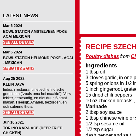
LATEST NEWS
Mar 6 2024
BOWL STATION AMSTELVEEN POKE
ACAI MEXICAN
SEE ALL DETAILS
RECIPE
SZEC
Mar 6 2024
Poultry dishes
from
C
BOWL STATION HELMOND POKE - ACAI
- MEXICAN
Ingredients
SEE ALL DETAILS
1 tbsp oil
3 cloves garlic, in one 
Aug 25 2022
5 spring onions in 1/2 
KLEIN JAVA
1 inch gingerroot, grate
Indisch restaurant met echte Indische
gerechten ("zoals oma het maakte"). Vers,
15 dried chili peppers
lekker, eenvoudig, en niet duur. Slamat
10 oz chicken breasts , 
makan. Heerlijk. Afhalen, bezorgen, en
Marinade
ook catering thuis.
2 tbsp soy sauce
SEE ALL DETAILS
1 tbsp chinese wine or 
Jun 10 2021
1/2 tsp sesame oil
TORI NO KARA AGE (DEEP FRIED
1/2 tsp sugar
CHICKEN)
dash pepper and salt