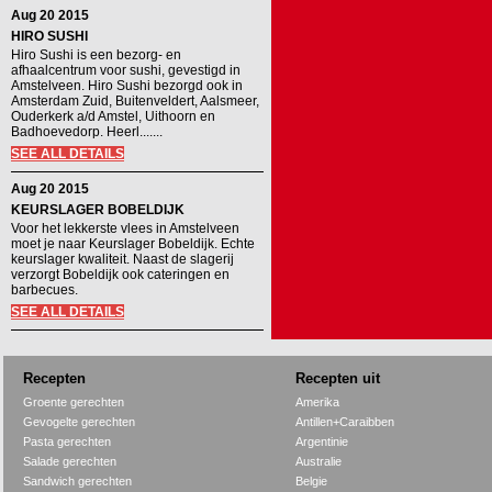
Aug 20 2015
HIRO SUSHI
Hiro Sushi is een bezorg- en
afhaalcentrum voor sushi, gevestigd in
Amstelveen. Hiro Sushi bezorgd ook in
Amsterdam Zuid, Buitenveldert, Aalsmeer,
Ouderkerk a/d Amstel, Uithoorn en
Badhoevedorp. Heerl.......
SEE ALL DETAILS
Aug 20 2015
KEURSLAGER BOBELDIJK
Voor het lekkerste vlees in Amstelveen
moet je naar Keurslager Bobeldijk. Echte
keurslager kwaliteit. Naast de slagerij
verzorgt Bobeldijk ook cateringen en
barbecues.
SEE ALL DETAILS
Recepten
Recepten uit
Groente gerechten
Amerika
Gevogelte gerechten
Antillen+Caraibben
Pasta gerechten
Argentinie
Salade gerechten
Australie
Sandwich gerechten
Belgie