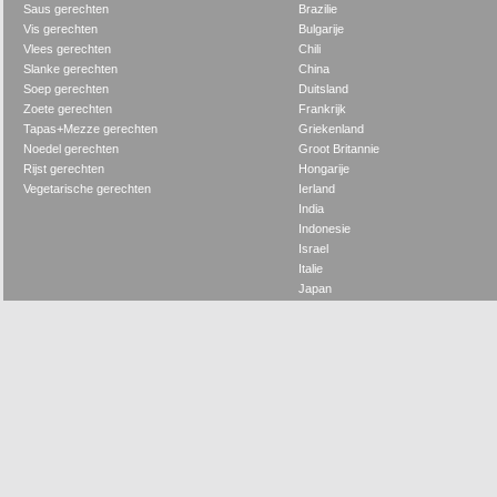
Saus gerechten
Brazilie
Vis gerechten
Bulgarije
Vlees gerechten
Chili
Slanke gerechten
China
Soep gerechten
Duitsland
Zoete gerechten
Frankrijk
Tapas+Mezze gerechten
Griekenland
Noedel gerechten
Groot Britannie
Rijst gerechten
Hongarije
Vegetarische gerechten
Ierland
India
Indonesie
Israel
Italie
Japan