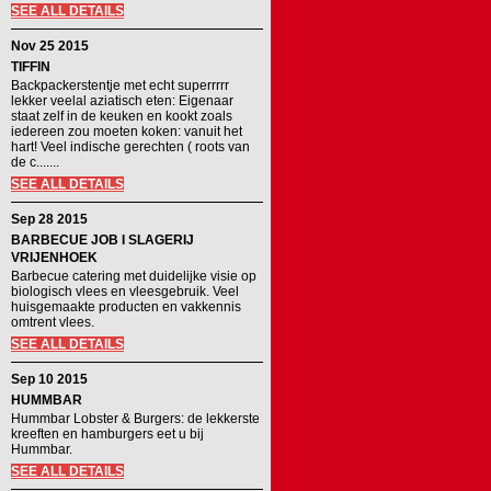
SEE ALL DETAILS
Nov 25 2015
TIFFIN
Backpackerstentje met echt superrrrr
lekker veelal aziatisch eten: Eigenaar
staat zelf in de keuken en kookt zoals
iedereen zou moeten koken: vanuit het
hart! Veel indische gerechten ( roots van
de c.......
SEE ALL DETAILS
Sep 28 2015
BARBECUE JOB I SLAGERIJ
VRIJENHOEK
Barbecue catering met duidelijke visie op
biologisch vlees en vleesgebruik. Veel
huisgemaakte producten en vakkennis
omtrent vlees.
SEE ALL DETAILS
Sep 10 2015
HUMMBAR
Hummbar Lobster & Burgers: de lekkerste
kreeften en hamburgers eet u bij
Hummbar.
SEE ALL DETAILS