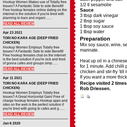
Hookup Women Makes use of Totally free
1/2 tl sesamolie
Issues? A Fantastic Side to side Benefit!
Sauce
Free hookup females online dating on the
internet is the solution if you're tired with
3 tbsp dark vinegar
planning to bars and organi.......
2 tbsp sugar
READ ALL REVIEW
1 tbsp soy sauce
1 tbsp water
Apr 23 2021
Preparation
TORI NO KARA AGE (DEEP FRIED
CHICKEN)
Mix soy sauce, wine, se
Hookup Women Employs Totally free
marinate.
Issues? A Fantastic Side to side Benefit!
Free hookup females chat on the internet
is the best solution if you're sick and tired
Heat up oil in a chinese
of gonna cafes and groups simp.......
for 1 minute. Add chilli
READ ALL REVIEW
chicken and stir-fry 'til
If you want a more thick
Apr 11 2021
Recipe visited 2 times
TORI NO KARA AGE (DEEP FRIED
CHICKEN)
Rob Driessen
.
Hookup Women Employs Totally free
Issues? A Great Horizontal Gain! Free of
charge hookup females Hookup apps and
sites on the web is the perfect solution if
you're tired with going to cafes and g.......
READ ALL REVIEW
Jan 6 2020