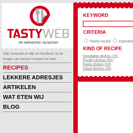
KEYWORD
CRITERIA
Name recipe
Ingredie
KIND OF RECIPE
Volg Tastyweb en blijf via Facebook op de
Vegetable dishes (15)
hoogte van nieuwe recepten en meer.
Poultry dishes (93)
Pasta dishes (18)
RECIPES
Salad dishes (20)
LEKKERE ADRESJES
ARTIKELEN
WAT ETEN WIJ
BLOG