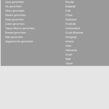
Saus gerechten
Brazilie
Vis gerechten
Bulgarije
Vlees gerechten
Chili
Slanke gerechten
China
Soep gerechten
Duitsland
Zoete gerechten
Frankrijk
Tapas+Mezze gerechten
Griekenland
Noedel gerechten
Groot Britannie
Rijst gerechten
Hongarije
Vegetarische gerechten
Ierland
India
Indonesie
Israel
Italie
Japan