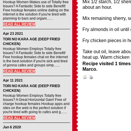
Mix 1/2 starch, 1/2 sher
Hookup Women Makes use of Totally free
Issues? A Fantastic Side to side Benefit!
about an hour.
Free hookup females online dating on the
internet is the solution if you're tired with
Mix remaining sherry, s
planning to bars and organi.......
READ ALL REVIEW
Fry almonds in oil unti
Apr 23 2021
TORI NO KARA AGE (DEEP FRIED
Fry chicken pieces in ho
CHICKEN)
Hookup Women Employs Totally free
Take out oil, leave abou
Issues? A Fantastic Side to side Benefit!
heat up. Warm chicken t
Free hookup females chat on the internet
is the best solution if you're sick and tired
Recipe visited 1 times
of gonna cafes and groups simp.......
Marco
.
READ ALL REVIEW
Apr 11 2021
TORI NO KARA AGE (DEEP FRIED
CHICKEN)
Hookup Women Employs Totally free
Issues? A Great Horizontal Gain! Free of
charge hookup females Hookup apps and
sites on the web is the perfect solution if
you're tired with going to cafes and g.......
READ ALL REVIEW
Jan 6 2020