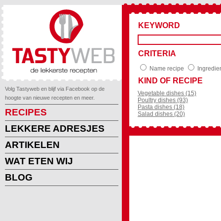
KEYWORD
CRITERIA
Name recipe
Ingredie
KIND OF RECIPE
Volg Tastyweb en blijf via Facebook op de
Vegetable dishes (15)
hoogte van nieuwe recepten en meer.
Poultry dishes (93)
Pasta dishes (18)
RECIPES
Salad dishes (20)
LEKKERE ADRESJES
ARTIKELEN
WAT ETEN WIJ
BLOG