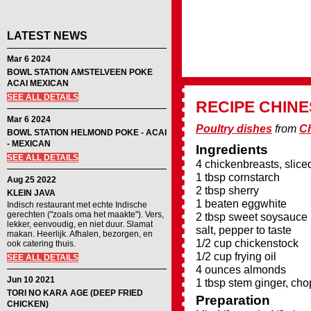
LATEST NEWS
Mar 6 2024
BOWL STATION AMSTELVEEN POKE
ACAI MEXICAN
SEE ALL DETAILS
RECIPE
CHINE
Mar 6 2024
Poultry dishes
from
C
BOWL STATION HELMOND POKE - ACAI
- MEXICAN
Ingredients
SEE ALL DETAILS
4 chickenbreasts, slice
1 tbsp cornstarch
Aug 25 2022
2 tbsp sherry
KLEIN JAVA
1 beaten eggwhite
Indisch restaurant met echte Indische
gerechten ("zoals oma het maakte"). Vers,
2 tbsp sweet soysauce
lekker, eenvoudig, en niet duur. Slamat
salt, pepper to taste
makan. Heerlijk. Afhalen, bezorgen, en
1/2 cup chickenstock
ook catering thuis.
1/2 cup frying oil
SEE ALL DETAILS
4 ounces almonds
Jun 10 2021
1 tbsp stem ginger, ch
TORI NO KARA AGE (DEEP FRIED
Preparation
CHICKEN)