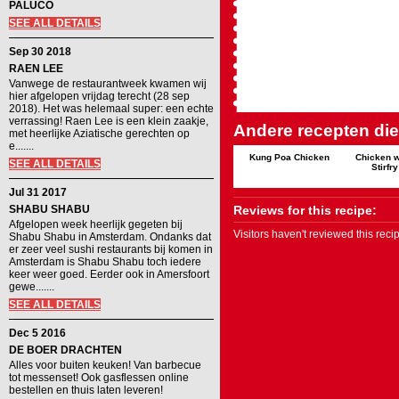
PALUCO
SEE ALL DETAILS
Sep 30 2018
RAEN LEE
Vanwege de restaurantweek kwamen wij
hier afgelopen vrijdag terecht (28 sep
2018). Het was helemaal super: een echte
verrassing! Raen Lee is een klein zaakje,
Andere recepten die 
met heerlijke Aziatische gerechten op
e.......
Kung Poa Chicken
Chicken w
SEE ALL DETAILS
Stirfr
Jul 31 2017
SHABU SHABU
Reviews for this recipe:
Afgelopen week heerlijk gegeten bij
Visitors haven't reviewed this rec
Shabu Shabu in Amsterdam. Ondanks dat
er zeer veel sushi restaurants bij komen in
Amsterdam is Shabu Shabu toch iedere
keer weer goed. Eerder ook in Amersfoort
gewe.......
SEE ALL DETAILS
Dec 5 2016
DE BOER DRACHTEN
Alles voor buiten keuken! Van barbecue
tot messenset! Ook gasflessen online
bestellen en thuis laten leveren!