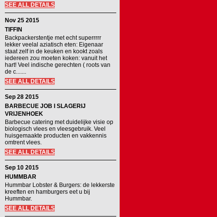
SEE ALL DETAILS
Nov 25 2015
TIFFIN
Backpackerstentje met echt superrrrr
lekker veelal aziatisch eten: Eigenaar
staat zelf in de keuken en kookt zoals
iedereen zou moeten koken: vanuit het
hart! Veel indische gerechten ( roots van
de c.......
SEE ALL DETAILS
Sep 28 2015
BARBECUE JOB I SLAGERIJ
VRIJENHOEK
Barbecue catering met duidelijke visie op
biologisch vlees en vleesgebruik. Veel
huisgemaakte producten en vakkennis
omtrent vlees.
SEE ALL DETAILS
Sep 10 2015
HUMMBAR
Hummbar Lobster & Burgers: de lekkerste
kreeften en hamburgers eet u bij
Hummbar.
SEE ALL DETAILS