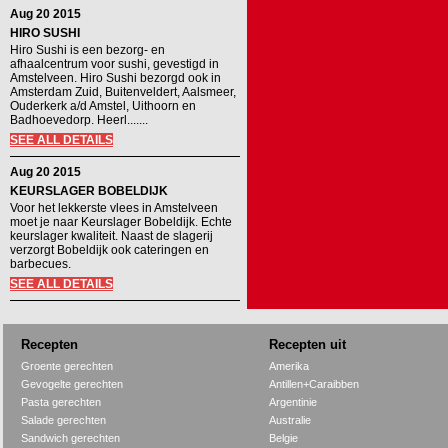
Aug 20 2015
HIRO SUSHI
Hiro Sushi is een bezorg- en
afhaalcentrum voor sushi, gevestigd in
Amstelveen. Hiro Sushi bezorgd ook in
Amsterdam Zuid, Buitenveldert, Aalsmeer,
Ouderkerk a/d Amstel, Uithoorn en
Badhoevedorp. Heerl.......
SEE ALL DETAILS
Aug 20 2015
KEURSLAGER BOBELDIJK
Voor het lekkerste vlees in Amstelveen
moet je naar Keurslager Bobeldijk. Echte
keurslager kwaliteit. Naast de slagerij
verzorgt Bobeldijk ook cateringen en
barbecues.
SEE ALL DETAILS
Recepten
Recepten uit
Groente gerechten
Amerika
Gevogelte gerechten
Antillen+Caraibben
Pasta gerechten
Argentinie
Salade gerechten
Australie
Sandwich gerechten
Belgie