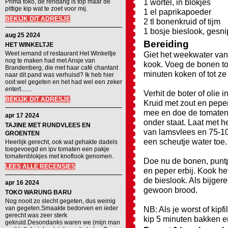
1 wortel, in blokjes
Prima toko, de rendang is top maar de
pittige kip wat te zoet voor mij.
1 el paprikapoeder
BEKIJK DIT ADRESJE
2 tl bonenkruid of tijm
1 bosje bieslook, gesn
aug 25 2024
Bereiding
HET WINKELTJE
Weet iemand of restaurant Het Winkeltje
Giet het weekwater van
nog te maken had met Ansje van
kook. Voeg de bonen to
Brandenberg, die met haar café chantant
minuten koken of tot ze 
naar dit pand was verhuisd? Ik heb hier
ooit wel gegeten en het had wel een zeker
entert.......
Verhit de boter of olie
BEKIJK DIT ADRESJE
Kruid met zout en pepe
mee en doe de tomaten 
apr 17 2024
onder staat. Laat met h
TAJINE MET RUNDVLEES EN
van lamsvlees en 75-10
GROENTEN
een scheutje water toe.
Heerlijk gerecht, ook wat gehakte dadels
toegevoegd en ipv tomaten een pakje
tomatenblokjes met knoflook genomen.
Doe nu de bonen, puntp
LEES ALLE RECENSIES
en peper erbij. Kook he
de bieslook. Als bijgere
apr 16 2024
gewoon brood.
TOKO WARUNG BARU
Nog nooit zo slecht gegeten, dus weinig
van gegeten.Smaakte bedorven en ieder
NB: Als je worst of kipfi
gerecht was zeer sterk
kip 5 minuten bakken e
gekruid.Desondanks waren we (mijn man