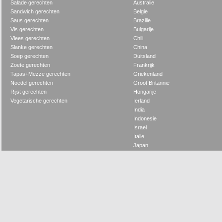
Salade gerechten
Australie
Sandwich gerechten
Belgie
Saus gerechten
Brazilie
Vis gerechten
Bulgarije
Vlees gerechten
Chili
Slanke gerechten
China
Soep gerechten
Duitsland
Zoete gerechten
Frankrijk
Tapas+Mezze gerechten
Griekenland
Noedel gerechten
Groot Britannie
Rijst gerechten
Hongarije
Vegetarische gerechten
Ierland
India
Indonesie
Israel
Italie
Japan