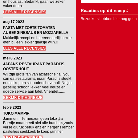
enthousiast. Bedankt, gaan we zeker
vaker doen..
Reacties op dit recept:
LEES ALLE RECENSIES
Bezoekers hebben hier nog geen r
aug 17 2023
PASTA MET ZOETE TOMATEN
AUBERGINESAUS EN MOZZARELLA
Makkelijk recept en heeeeeeeerlijk om te
eten bij een lekker glaasje wijn.!!
LEES ALLE RECENSIES
mei 8 2023
JAPANS RESTAURANT PARADIJS
OOSTERHOUT
Wij zijn grote fan van aziatische / all you
can eat restaurants, maar Paradijs steekt
er met kop en schouders bovenuit. Netjes
gezellig schoon lekker, veel keuze en
goede service aan tafel. Vriendel.......
BEKIJK DIT ADRESJE
feb 9 2023
TOKO MAMPIR
Jammer in Terneuzen geen toko ,tja
Boertje maar heeft niet alle bumbu's,zoals
verse djuruk peruk enz en nergens lemper
pasteitjes spekkoek te koop jammer
BEKIJK DIT ADRESJE