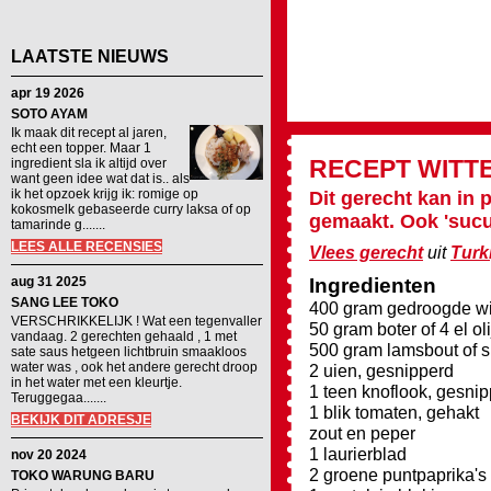
LAATSTE NIEUWS
apr 19 2026
SOTO AYAM
Ik maak dit recept al jaren,
echt een topper. Maar 1
RECEPT
WITT
ingredient sla ik altijd over
want geen idee wat dat is.. als
ik het opzoek krijg ik: romige op
Dit gerecht kan in 
kokosmelk gebaseerde curry laksa of op
gemaakt. Ook 'sucuk
tamarinde g.......
LEES ALLE RECENSIES
Vlees gerecht
uit
Turk
aug 31 2025
Ingredienten
SANG LEE TOKO
400 gram gedroogde wi
VERSCHRIKKELIJK ! Wat een tegenvaller
50 gram boter of 4 el oli
vandaag. 2 gerechten gehaald , 1 met
500 gram lamsbout of s
sate saus hetgeen lichtbruin smaakloos
water was , ook het andere gerecht droop
2 uien, gesnipperd
in het water met een kleurtje.
1 teen knoflook, gesni
Teruggegaa.......
1 blik tomaten, gehakt
BEKIJK DIT ADRESJE
zout en peper
1 laurierblad
nov 20 2024
2 groene puntpaprika's 
TOKO WARUNG BARU