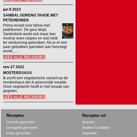
jan 9 2023
SAMBAL GORENG TAHOE MET
PETEHBONEN
Prima recept voor tahoe met
petihbonen. De geur klopt.
Santenblok werkt ook maar dan
moet je even raspen en wat melk
ter verdunning gebruiken. Als je er een
paar gebakken garnalen aan toevoegt
wordt.......
LEES ALLE RECENSIES
nov 27 2022
MOSTERDSAUS
Ik zocht een vegetarische variant op de
mosterdsaus die ik gewoonlijk maakte.
Onze vegetariër heeft er met smaak van
gegeten.
LEES ALLE RECENSIES
Recepten
Recepten uit
Groente gerechten
Amerika
Gevogelte gerechten
Antillen+Caraibben
Pasta gerechten
Argentinie