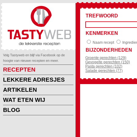
TREFWOORD
KENMERKEN
Naam recept
Ingredie
BIJZONDERHEDEN
Volg Tastyweb en blijf via Facebook op de
Groente gerechten (129)
hoogte van nieuwe recepten en meer.
Gevogelte gerechten (150)
Pasta gerechten (102)
RECEPTEN
Salade gerechten (77)
LEKKERE ADRESJES
ARTIKELEN
WAT ETEN WIJ
BLOG