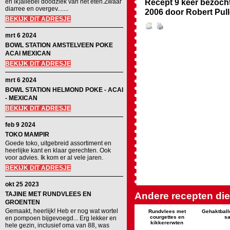
Recept 9 keer bezoch
en ik)allebei doodziek van het eten.Zwaar
diarree en overgev.......
2006
door
Robert Pul
BEKIJK DIT ADRESJE
mrt 6 2024
BOWL STATION AMSTELVEEN POKE
ACAI MEXICAN
BEKIJK DIT ADRESJE
mrt 6 2024
BOWL STATION HELMOND POKE - ACAI
- MEXICAN
BEKIJK DIT ADRESJE
feb 9 2024
TOKO MAMPIR
Goede toko, uitgebreid assortiment en
heerlijke kant en klaar gerechten. Ook
voor advies. Ik kom er al vele jaren.
BEKIJK DIT ADRESJE
okt 25 2023
TAJINE MET RUNDVLEES EN
Andere recepten die 
GROENTEN
Gemaakt, heerlijk! Heb er nog wat wortel
Rundvlees met
Gehaktballe
courgettes en
s
en pompoen bijgevoegd... Erg lekker en
kikkererwten
hele gezin, inclusief oma van 88, was