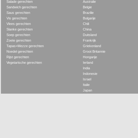
Salade gerechten
Australie
Sandwich gerechten
Belgie
Saus gerechten
Brazilie
Vis gerechten
Bulgarije
Vlees gerechten
Chili
Slanke gerechten
China
Soep gerechten
Duitsland
Zoete gerechten
Frankrijk
Tapas+Mezze gerechten
Griekenland
Noedel gerechten
Groot Britannie
Rijst gerechten
Hongarije
Vegetarische gerechten
Ierland
India
Indonesie
Israel
Italie
Japan