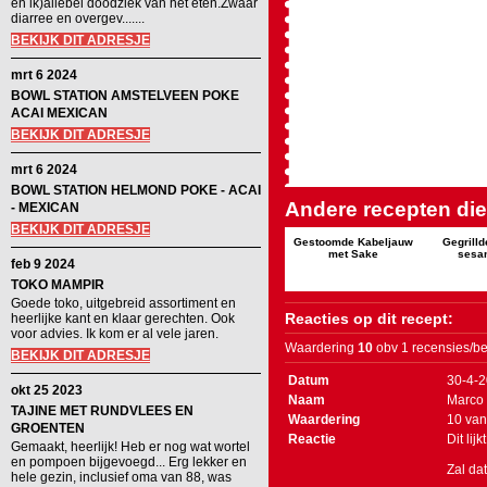
en ik)allebei doodziek van het eten.Zwaar
diarree en overgev.......
BEKIJK DIT ADRESJE
mrt 6 2024
BOWL STATION AMSTELVEEN POKE
ACAI MEXICAN
BEKIJK DIT ADRESJE
mrt 6 2024
BOWL STATION HELMOND POKE - ACAI
Andere recepten die 
- MEXICAN
BEKIJK DIT ADRESJE
Gestoomde Kabeljauw
Gegrilld
met Sake
sesa
feb 9 2024
TOKO MAMPIR
Goede toko, uitgebreid assortiment en
Reacties op dit recept:
heerlijke kant en klaar gerechten. Ook
voor advies. Ik kom er al vele jaren.
Waardering
10
obv 1 recensies/be
BEKIJK DIT ADRESJE
Datum
30-4-
okt 25 2023
Naam
Marco
TAJINE MET RUNDVLEES EN
Waardering
10
va
GROENTEN
Reactie
Dit lij
Gemaakt, heerlijk! Heb er nog wat wortel
en pompoen bijgevoegd... Erg lekker en
Zal da
hele gezin, inclusief oma van 88, was