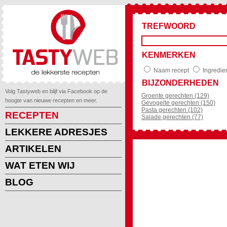
TREFWOORD
KENMERKEN
Naam recept
Ingredie
BIJZONDERHEDEN
Volg Tastyweb en blijf via Facebook op de
Groente gerechten (129)
hoogte van nieuwe recepten en meer.
Gevogelte gerechten (150)
Pasta gerechten (102)
RECEPTEN
Salade gerechten (77)
LEKKERE ADRESJES
ARTIKELEN
WAT ETEN WIJ
BLOG