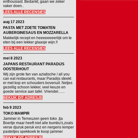
enthousiast. Bedankt, gaan we zeker
vaker doen..
LEES ALLE RECENSIES
aug 17 2023
PASTA MET ZOETE TOMATEN
AUBERGINESAUS EN MOZZARELLA
Makkelijk recept en heeeeeeeerlijk om te
eten bij een lekker glaasje wijn.!!
LEES ALLE RECENSIES
mei 8 2023
JAPANS RESTAURANT PARADIJS
OOSTERHOUT
Wij zijn grote fan van aziatische / all you
can eat restaurants, maar Paradijs steekt
er met kop en schouders bovenuit. Netjes
gezellig schoon lekker, veel keuze en
goede service aan tafel. Vriendel.......
BEKIJK DIT ADRESJE
feb 9 2023
TOKO MAMPIR
Jammer in Terneuzen geen toko ,tja
Boertje maar heeft niet alle bumbu's,zoals
verse djuruk peruk enz en nergens lemper
pasteitjes spekkoek te koop jammer
BEKIJK DIT ADRESJE