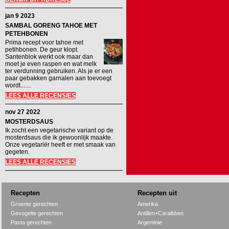
jan 9 2023
SAMBAL GORENG TAHOE MET
PETEHBONEN
Prima recept voor tahoe met
petihbonen. De geur klopt.
Santenblok werkt ook maar dan
moet je even raspen en wat melk
ter verdunning gebruiken. Als je er een
paar gebakken garnalen aan toevoegt
wordt.......
LEES ALLE RECENSIES
nov 27 2022
MOSTERDSAUS
Ik zocht een vegetarische variant op de
mosterdsaus die ik gewoonlijk maakte.
Onze vegetariër heeft er met smaak van
gegeten.
LEES ALLE RECENSIES
Recepten
Recepten uit
Groente gerechten
Amerika
Gevogelte gerechten
Antillen+Caraibben
Pasta gerechten
Argentinie