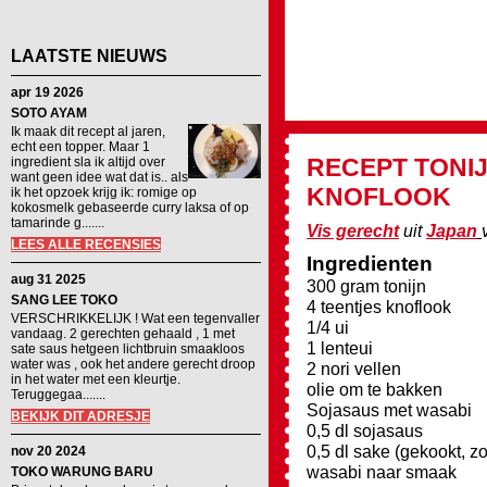
LAATSTE NIEUWS
apr 19 2026
SOTO AYAM
Ik maak dit recept al jaren,
echt een topper. Maar 1
RECEPT
TONI
ingredient sla ik altijd over
want geen idee wat dat is.. als
KNOFLOOK
ik het opzoek krijg ik: romige op
kokosmelk gebaseerde curry laksa of op
tamarinde g.......
Vis gerecht
uit
Japan
LEES ALLE RECENSIES
Ingredienten
aug 31 2025
300 gram tonijn
SANG LEE TOKO
4 teentjes knoflook
VERSCHRIKKELIJK ! Wat een tegenvaller
1/4 ui
vandaag. 2 gerechten gehaald , 1 met
1 lenteui
sate saus hetgeen lichtbruin smaakloos
water was , ook het andere gerecht droop
2 nori vellen
in het water met een kleurtje.
olie om te bakken
Teruggegaa.......
Sojasaus met wasabi
BEKIJK DIT ADRESJE
0,5 dl sojasaus
0,5 dl sake (gekookt, z
nov 20 2024
wasabi naar smaak
TOKO WARUNG BARU