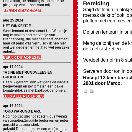
Prima toko, de rendang is top maar de
Bereiding
pittige kip wat te zoet voor mij.
Snijd de tonijn in blokj
BEKIJK DIT ADRESJE
roerbak de knoflook, op
pletten met een mes en 
aug 25 2024
HET WINKELTJE
Weet iemand of restaurant Het Winkeltje
De ui en lenteui fijn sni
nog te maken had met Ansje van
Brandenberg, die met haar café chantant
Meng de tonijn en de k
naar dit pand was verhuisd? Ik heb hier
ooit wel gegeten en het had wel een zeker
de koelkast zetten.
entert.......
BEKIJK DIT ADRESJE
Verdeel de noir in 8 s
apr 17 2024
Serveren door tonijn op
TAJINE MET RUNDVLEES EN
Recept 13 keer bezoc
GROENTEN
Heerlijk gerecht, ook wat gehakte dadels
2001
door
Marco
.
toegevoegd en ipv tomaten een pakje
tomatenblokjes met knoflook genomen.
LEES ALLE RECENSIES
apr 16 2024
TOKO WARUNG BARU
Nog nooit zo slecht gegeten, dus weinig
van gegeten.Smaakte bedorven en ieder
gerecht was zeer sterk
gekruid.Desondanks waren we (mijn man