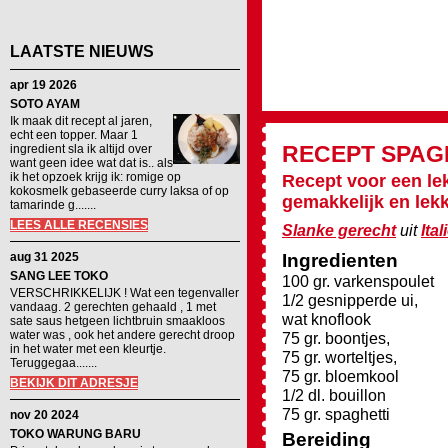
LAATSTE NIEUWS
apr 19 2026
SOTO AYAM
Ik maak dit recept al jaren,
echt een topper. Maar 1
RECEPT
SPAG
ingredient sla ik altijd over
want geen idee wat dat is.. als
ik het opzoek krijg ik: romige op
Recept voor een lek
kokosmelk gebaseerde curry laksa of op
gemakkelijk en lekk
tamarinde g.......
LEES ALLE RECENSIES
Slanke gerecht
uit
Ital
aug 31 2025
Ingredienten
SANG LEE TOKO
100 gr. varkenspoulet
VERSCHRIKKELIJK ! Wat een tegenvaller
1/2 gesnipperde ui,
vandaag. 2 gerechten gehaald , 1 met
wat knoflook
sate saus hetgeen lichtbruin smaakloos
water was , ook het andere gerecht droop
75 gr. boontjes,
in het water met een kleurtje.
75 gr. worteltjes,
Teruggegaa.......
75 gr. bloemkool
BEKIJK DIT ADRESJE
1/2 dl. bouillon
75 gr. spaghetti
nov 20 2024
TOKO WARUNG BARU
Bereiding