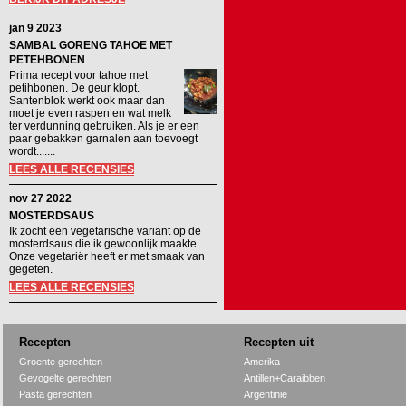
jan 9 2023
SAMBAL GORENG TAHOE MET
PETEHBONEN
Prima recept voor tahoe met
petihbonen. De geur klopt.
Santenblok werkt ook maar dan
moet je even raspen en wat melk
ter verdunning gebruiken. Als je er een
paar gebakken garnalen aan toevoegt
wordt.......
LEES ALLE RECENSIES
nov 27 2022
MOSTERDSAUS
Ik zocht een vegetarische variant op de
mosterdsaus die ik gewoonlijk maakte.
Onze vegetariër heeft er met smaak van
gegeten.
LEES ALLE RECENSIES
Recepten
Recepten uit
Groente gerechten
Amerika
Gevogelte gerechten
Antillen+Caraibben
Pasta gerechten
Argentinie