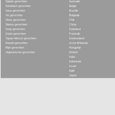
Salade gerechten
Australie
Sandwich gerechten
Belgie
Saus gerechten
Brazilie
Vis gerechten
Bulgarije
Vlees gerechten
Chili
Slanke gerechten
China
Soep gerechten
Duitsland
Zoete gerechten
Frankrijk
Tapas+Mezze gerechten
Griekenland
Noedel gerechten
Groot Britannie
Rijst gerechten
Hongarije
Vegetarische gerechten
Ierland
India
Indonesie
Israel
Italie
Japan