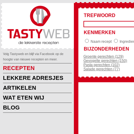
TREFWOORD
KENMERKEN
Naam recept
Ingredie
BIJZONDERHEDEN
Volg Tastyweb en blijf via Facebook op de
Groente gerechten (129)
hoogte van nieuwe recepten en meer.
Gevogelte gerechten (150)
Pasta gerechten (102)
RECEPTEN
Salade gerechten (77)
LEKKERE ADRESJES
ARTIKELEN
WAT ETEN WIJ
BLOG