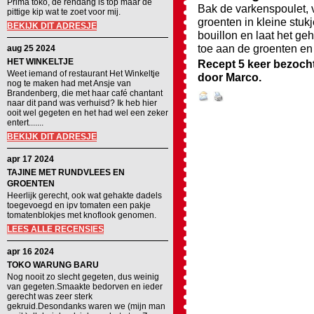
Prima toko, de rendang is top maar de
Bak de varkenspoulet, v
pittige kip wat te zoet voor mij.
groenten in kleine stukj
BEKIJK DIT ADRESJE
bouillon en laat het ge
toe aan de groenten en
aug 25 2024
HET WINKELTJE
Recept 5 keer bezoch
Weet iemand of restaurant Het Winkeltje
door
Marco
.
nog te maken had met Ansje van
Brandenberg, die met haar café chantant
naar dit pand was verhuisd? Ik heb hier
ooit wel gegeten en het had wel een zeker
entert.......
BEKIJK DIT ADRESJE
apr 17 2024
TAJINE MET RUNDVLEES EN
GROENTEN
Heerlijk gerecht, ook wat gehakte dadels
toegevoegd en ipv tomaten een pakje
tomatenblokjes met knoflook genomen.
LEES ALLE RECENSIES
apr 16 2024
TOKO WARUNG BARU
Nog nooit zo slecht gegeten, dus weinig
van gegeten.Smaakte bedorven en ieder
gerecht was zeer sterk
gekruid.Desondanks waren we (mijn man