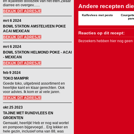
en ik)allebei doodziek van het eten.Zwaar
diarree en overgev.......
Andere recepten die 
BEKIJK DIT ADRESJE
Kalfsvlees met pesto
Courgett
pan
mrt 6 2024
BOWL STATION AMSTELVEEN POKE
ACAI MEXICAN
Reacties op dit recept:
BEKIJK DIT ADRESJE
Bezoekers hebben hier nog geen r
mrt 6 2024
BOWL STATION HELMOND POKE - ACAI
- MEXICAN
BEKIJK DIT ADRESJE
feb 9 2024
TOKO MAMPIR
Goede toko, uitgebreid assortiment en
heerlijke kant en klaar gerechten. Ook
voor advies. Ik kom er al vele jaren.
BEKIJK DIT ADRESJE
okt 25 2023
TAJINE MET RUNDVLEES EN
GROENTEN
Gemaakt, heerlijk! Heb er nog wat wortel
en pompoen bijgevoegd... Erg lekker en
hele gezin, inclusief oma van 88, was