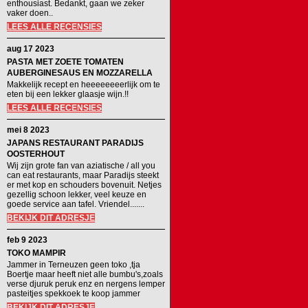
enthousiast. Bedankt, gaan we zeker
vaker doen..
LEES ALLE RECENSIES
aug 17 2023
PASTA MET ZOETE TOMATEN
AUBERGINESAUS EN MOZZARELLA
Makkelijk recept en heeeeeeeerlijk om te
eten bij een lekker glaasje wijn.!!
LEES ALLE RECENSIES
mei 8 2023
JAPANS RESTAURANT PARADIJS
OOSTERHOUT
Wij zijn grote fan van aziatische / all you
can eat restaurants, maar Paradijs steekt
er met kop en schouders bovenuit. Netjes
gezellig schoon lekker, veel keuze en
goede service aan tafel. Vriendel.......
BEKIJK DIT ADRESJE
feb 9 2023
TOKO MAMPIR
Jammer in Terneuzen geen toko ,tja
Boertje maar heeft niet alle bumbu's,zoals
verse djuruk peruk enz en nergens lemper
pasteitjes spekkoek te koop jammer
BEKIJK DIT ADRESJE