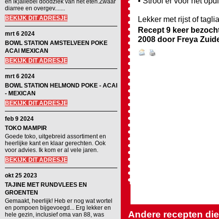
• Strooi er voor het op
en ik)allebei doodziek van het eten.Zwaar
diarree en overgev.......
BEKIJK DIT ADRESJE
Lekker met rijst of tagli
Recept 9 keer bezoch
mrt 6 2024
2008
door
Freya Zuid
BOWL STATION AMSTELVEEN POKE
ACAI MEXICAN
BEKIJK DIT ADRESJE
mrt 6 2024
BOWL STATION HELMOND POKE - ACAI
- MEXICAN
BEKIJK DIT ADRESJE
feb 9 2024
TOKO MAMPIR
Goede toko, uitgebreid assortiment en
heerlijke kant en klaar gerechten. Ook
voor advies. Ik kom er al vele jaren.
BEKIJK DIT ADRESJE
okt 25 2023
TAJINE MET RUNDVLEES EN
GROENTEN
Gemaakt, heerlijk! Heb er nog wat wortel
en pompoen bijgevoegd... Erg lekker en
Andere recepten die 
hele gezin, inclusief oma van 88, was