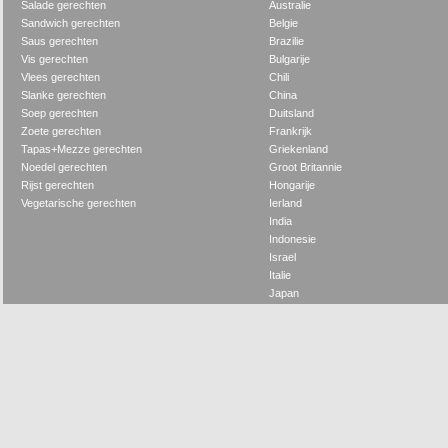
Salade gerechten
Australie
Sandwich gerechten
Belgie
Saus gerechten
Brazilie
Vis gerechten
Bulgarije
Vlees gerechten
Chili
Slanke gerechten
China
Soep gerechten
Duitsland
Zoete gerechten
Frankrijk
Tapas+Mezze gerechten
Griekenland
Noedel gerechten
Groot Britannie
Rijst gerechten
Hongarije
Vegetarische gerechten
Ierland
India
Indonesie
Israel
Italie
Japan