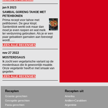
jan 9 2023
SAMBAL GORENG TAHOE MET
PETEHBONEN
Prima recept voor tahoe met
petihbonen. De geur klopt.
Santenblok werkt ook maar dan
moet je even raspen en wat melk
ter verdunning gebruiken. Als je er een
paar gebakken garnalen aan toevoegt
wordt.......
LEES ALLE RECENSIES
nov 27 2022
MOSTERDSAUS
Ik zocht een vegetarische variant op de
mosterdsaus die ik gewoonlijk maakte.
Onze vegetariër heeft er met smaak van
gegeten.
LEES ALLE RECENSIES
Recepten
Recepten uit
Groente gerechten
Amerika
Gevogelte gerechten
Antillen+Caraibben
Pasta gerechten
Argentinie