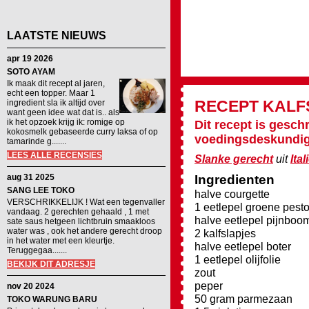
LAATSTE NIEUWS
apr 19 2026
SOTO AYAM
Ik maak dit recept al jaren,
echt een topper. Maar 1
RECEPT
KALF
ingredient sla ik altijd over
want geen idee wat dat is.. als
ik het opzoek krijg ik: romige op
Dit recept is gesch
kokosmelk gebaseerde curry laksa of op
voedingsdeskundig
tamarinde g.......
LEES ALLE RECENSIES
Slanke gerecht
uit
Ital
aug 31 2025
Ingredienten
SANG LEE TOKO
halve courgette
VERSCHRIKKELIJK ! Wat een tegenvaller
1 eetlepel groene pest
vandaag. 2 gerechten gehaald , 1 met
halve eetlepel pijnboom
sate saus hetgeen lichtbruin smaakloos
water was , ook het andere gerecht droop
2 kalfslapjes
in het water met een kleurtje.
halve eetlepel boter
Teruggegaa.......
1 eetlepel olijfolie
BEKIJK DIT ADRESJE
zout
peper
nov 20 2024
50 gram parmezaan
TOKO WARUNG BARU