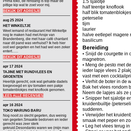
1.5 sjalotje
Prima toko, de rendang is top maar de
pittige kip wat te zoet voor mij.
half teentje knoflook
BEKIJK DIT ADRESJE
half blik tomatenblokje
peterselie
aug 25 2024
tijm
HET WINKELTJE
laurier
Weet iemand of restaurant Het Winkeltje
halve eetlepel magere
nog te maken had met Ansje van
Brandenberg, die met haar café chantant
basilicum
naar dit pand was verhuisd? Ik heb hier
Bereiding
ooit wel gegeten en het had wel een zeker
entert.......
• Snijd de courgette in
BEKIJK DIT ADRESJE
magnetron.
• Meng de pesto met de
apr 17 2024
ieder lapje vlees 2 plak
TAJINE MET RUNDVLEES EN
vast met een cocktailpri
GROENTEN
• Verhit de boter in de 
Heerlijk gerecht, ook wat gehakte dadels
toegevoegd en ipv tomaten een pakje
Bak het vlees rondom b
tomatenblokjes met knoflook genomen.
Neem de lapjes als ze 
LEES ALLE RECENSIES
• Snipper het sjalotje 
kruidenbuiltje (petersel
apr 16 2024
sudderen.
TOKO WARUNG BARU
• Verwijder het kruiden
Nog nooit zo slecht gegeten, dus weinig
van gegeten.Smaakte bedorven en ieder
smaak met peper en zo
gerecht was zeer sterk
• Leg het vlees terug i
gekruid.Desondanks waren we (mijn man