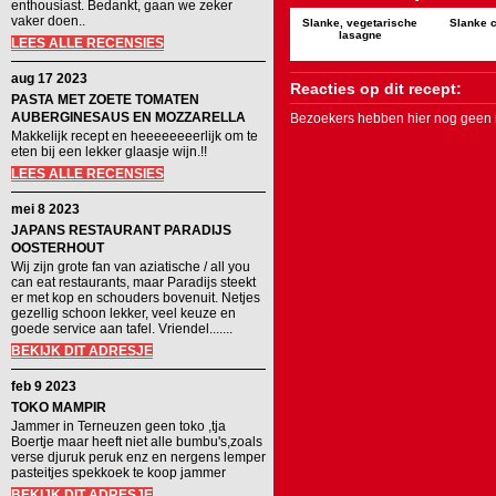
enthousiast. Bedankt, gaan we zeker
vaker doen..
Slanke, vegetarische
Slanke 
lasagne
LEES ALLE RECENSIES
aug 17 2023
Reacties op dit recept:
PASTA MET ZOETE TOMATEN
AUBERGINESAUS EN MOZZARELLA
Bezoekers hebben hier nog geen r
Makkelijk recept en heeeeeeeerlijk om te
eten bij een lekker glaasje wijn.!!
LEES ALLE RECENSIES
mei 8 2023
JAPANS RESTAURANT PARADIJS
OOSTERHOUT
Wij zijn grote fan van aziatische / all you
can eat restaurants, maar Paradijs steekt
er met kop en schouders bovenuit. Netjes
gezellig schoon lekker, veel keuze en
goede service aan tafel. Vriendel.......
BEKIJK DIT ADRESJE
feb 9 2023
TOKO MAMPIR
Jammer in Terneuzen geen toko ,tja
Boertje maar heeft niet alle bumbu's,zoals
verse djuruk peruk enz en nergens lemper
pasteitjes spekkoek te koop jammer
BEKIJK DIT ADRESJE