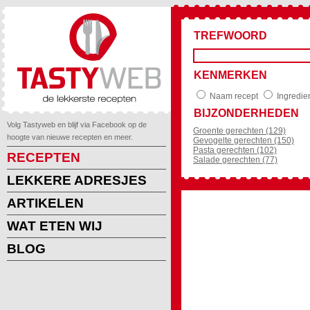
TREFWOORD
KENMERKEN
Naam recept
Ingredie
BIJZONDERHEDEN
Volg Tastyweb en blijf via Facebook op de
Groente gerechten (129)
hoogte van nieuwe recepten en meer.
Gevogelte gerechten (150)
Pasta gerechten (102)
RECEPTEN
Salade gerechten (77)
LEKKERE ADRESJES
ARTIKELEN
WAT ETEN WIJ
BLOG