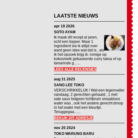
LAATSTE NIEUWS
apr 19 2026
SOTO AYAM
Ik maak dit recept al jaren,
echt een topper. Maar 1
ingredient sla ik altijd over
want geen idee wat dat is.. als
ik het opzoek krijg ik: romige op
kokosmelk gebaseerde curry laksa of op
tamarinde g.......
LEES ALLE RECENSIES
aug 31 2025
SANG LEE TOKO
VERSCHRIKKELIJK ! Wat een tegenvaller
vandaag. 2 gerechten gehaald , 1 met
sate saus hetgeen lichtbruin smaakloos
water was , ook het andere gerecht droop
in het water met een kleurtje.
Teruggegaa.......
BEKIJK DIT ADRESJE
nov 20 2024
TOKO WARUNG BARU