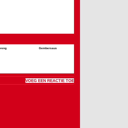
reng
Gembersaus
VOEG EEN REACTIE TOE