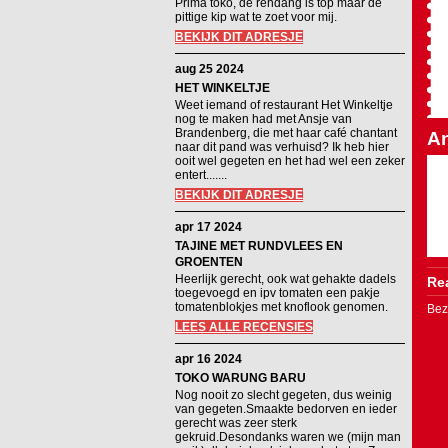
Prima toko, de rendang is top maar de
pittige kip wat te zoet voor mij.
BEKIJK DIT ADRESJE
aug 25 2024
HET WINKELTJE
Weet iemand of restaurant Het Winkeltje
nog te maken had met Ansje van
Brandenberg, die met haar café chantant
An
naar dit pand was verhuisd? Ik heb hier
ooit wel gegeten en het had wel een zeker
entert.......
BEKIJK DIT ADRESJE
apr 17 2024
TAJINE MET RUNDVLEES EN
GROENTEN
Heerlijk gerecht, ook wat gehakte dadels
Rea
toegevoegd en ipv tomaten een pakje
tomatenblokjes met knoflook genomen.
Bez
LEES ALLE RECENSIES
apr 16 2024
TOKO WARUNG BARU
Nog nooit zo slecht gegeten, dus weinig
van gegeten.Smaakte bedorven en ieder
gerecht was zeer sterk
gekruid.Desondanks waren we (mijn man