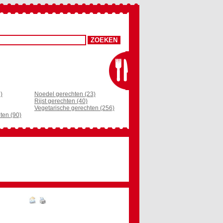
)
Noedel gerechten (23)
Rijst gerechten (40)
Vegetarische gerechten (256)
ten (90)