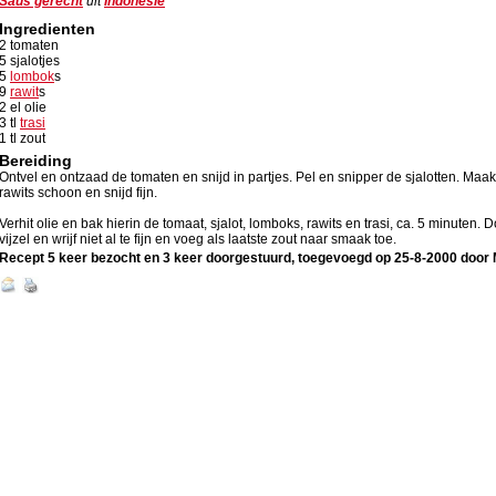
Saus gerecht
uit
Indonesie
Ingredienten
2 tomaten
5 sjalotjes
5
lombok
s
9
rawit
s
2 el olie
3 tl
trasi
1 tl zout
Bereiding
Ontvel en ontzaad de tomaten en snijd in partjes. Pel en snipper de sjalotten. Ma
rawits schoon en snijd fijn.
Verhit olie en bak hierin de tomaat, sjalot, lomboks, rawits en trasi, ca. 5 minuten. 
vijzel en wrijf niet al te fijn en voeg als laatste zout naar smaak toe.
Recept 5 keer bezocht en 3 keer doorgestuurd, toegevoegd op
25-8-2000
door