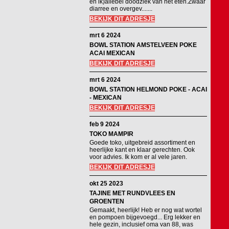
en ik)allebei doodziek van het eten.Zwaar
diarree en overgev.......
BEKIJK DIT ADRESJE
mrt 6 2024
BOWL STATION AMSTELVEEN POKE
ACAI MEXICAN
BEKIJK DIT ADRESJE
mrt 6 2024
BOWL STATION HELMOND POKE - ACAI
- MEXICAN
BEKIJK DIT ADRESJE
feb 9 2024
TOKO MAMPIR
Goede toko, uitgebreid assortiment en
heerlijke kant en klaar gerechten. Ook
voor advies. Ik kom er al vele jaren.
BEKIJK DIT ADRESJE
okt 25 2023
TAJINE MET RUNDVLEES EN
GROENTEN
Gemaakt, heerlijk! Heb er nog wat wortel
en pompoen bijgevoegd... Erg lekker en
hele gezin, inclusief oma van 88, was