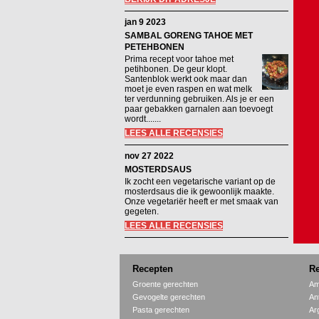
jan 9 2023
SAMBAL GORENG TAHOE MET
PETEHBONEN
Prima recept voor tahoe met
petihbonen. De geur klopt.
Santenblok werkt ook maar dan
moet je even raspen en wat melk
ter verdunning gebruiken. Als je er een
paar gebakken garnalen aan toevoegt
wordt.......
LEES ALLE RECENSIES
nov 27 2022
MOSTERDSAUS
Ik zocht een vegetarische variant op de
mosterdsaus die ik gewoonlijk maakte.
Onze vegetariër heeft er met smaak van
gegeten.
LEES ALLE RECENSIES
Recepten
Re
Groente gerechten
Am
Gevogelte gerechten
An
Pasta gerechten
Ar