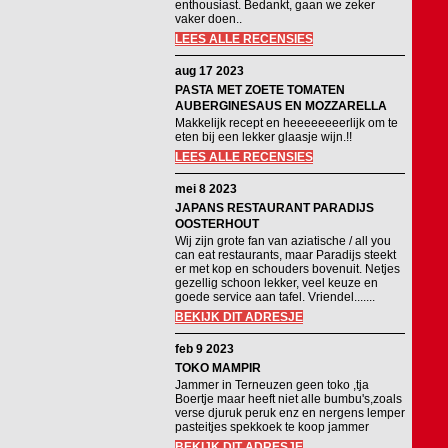
enthousiast. Bedankt, gaan we zeker
vaker doen..
LEES ALLE RECENSIES
aug 17 2023
PASTA MET ZOETE TOMATEN
AUBERGINESAUS EN MOZZARELLA
Makkelijk recept en heeeeeeeerlijk om te
eten bij een lekker glaasje wijn.!!
LEES ALLE RECENSIES
mei 8 2023
JAPANS RESTAURANT PARADIJS
OOSTERHOUT
Wij zijn grote fan van aziatische / all you
can eat restaurants, maar Paradijs steekt
er met kop en schouders bovenuit. Netjes
gezellig schoon lekker, veel keuze en
goede service aan tafel. Vriendel.......
BEKIJK DIT ADRESJE
feb 9 2023
TOKO MAMPIR
Jammer in Terneuzen geen toko ,tja
Boertje maar heeft niet alle bumbu's,zoals
verse djuruk peruk enz en nergens lemper
pasteitjes spekkoek te koop jammer
BEKIJK DIT ADRESJE