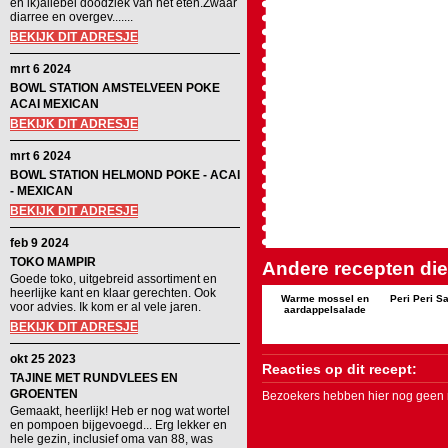
en ik)allebei doodziek van het eten.Zwaar
diarree en overgev.......
BEKIJK DIT ADRESJE
mrt 6 2024
BOWL STATION AMSTELVEEN POKE
ACAI MEXICAN
BEKIJK DIT ADRESJE
mrt 6 2024
BOWL STATION HELMOND POKE - ACAI
- MEXICAN
BEKIJK DIT ADRESJE
feb 9 2024
TOKO MAMPIR
Andere recepten die 
Goede toko, uitgebreid assortiment en
heerlijke kant en klaar gerechten. Ook
Warme mossel en
Peri Peri S
voor advies. Ik kom er al vele jaren.
aardappelsalade
BEKIJK DIT ADRESJE
okt 25 2023
Reacties op dit recept:
TAJINE MET RUNDVLEES EN
GROENTEN
Bezoekers hebben hier nog geen r
Gemaakt, heerlijk! Heb er nog wat wortel
en pompoen bijgevoegd... Erg lekker en
hele gezin, inclusief oma van 88, was