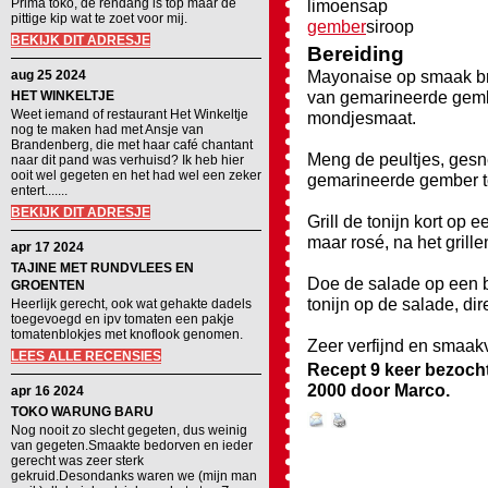
Prima toko, de rendang is top maar de
limoensap
pittige kip wat te zoet voor mij.
gember
siroop
BEKIJK DIT ADRESJE
Bereiding
Mayonaise op smaak br
aug 25 2024
van gemarineerde gemb
HET WINKELTJE
Weet iemand of restaurant Het Winkeltje
mondjesmaat.
nog te maken had met Ansje van
Brandenberg, die met haar café chantant
Meng de peultjes, ges
naar dit pand was verhuisd? Ik heb hier
ooit wel gegeten en het had wel een zeker
gemarineerde gember t
entert.......
BEKIJK DIT ADRESJE
Grill de tonijn kort op e
maar rosé, na het grille
apr 17 2024
TAJINE MET RUNDVLEES EN
Doe de salade op een 
GROENTEN
tonijn op de salade, dir
Heerlijk gerecht, ook wat gehakte dadels
toegevoegd en ipv tomaten een pakje
tomatenblokjes met knoflook genomen.
Zeer verfijnd en smaak
LEES ALLE RECENSIES
Recept 9 keer bezoch
2000
door
Marco
.
apr 16 2024
TOKO WARUNG BARU
Nog nooit zo slecht gegeten, dus weinig
van gegeten.Smaakte bedorven en ieder
gerecht was zeer sterk
gekruid.Desondanks waren we (mijn man