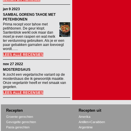
jan 9 2023
SAMBAL GORENG TAHOE MET
PETEHBONEN
Prima recept voor tahoe met
petihbonen. De geur klopt.
Santenblok werkt ook maar dan
moet je even raspen en wat melk
ter verdunning gebruiken. Als je er een
paar gebakken garnalen aan toevoegt
wordt.......
LEES ALLE RECENSIES
nov 27 2022
MOSTERDSAUS
Ik zocht een vegetarische variant op de
mosterdsaus die ik gewoonlijk maakte.
Onze vegetariër heeft er met smaak van
gegeten.
LEES ALLE RECENSIES
Recepten
Recepten uit
Groente gerechten
Amerika
Gevogelte gerechten
Antillen+Caraibben
Pasta gerechten
Argentinie