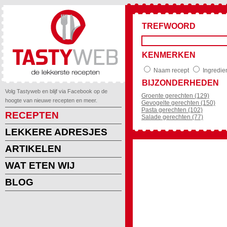
TREFWOORD
KENMERKEN
Naam recept
Ingredie
BIJZONDERHEDEN
Volg Tastyweb en blijf via Facebook op de
Groente gerechten (129)
hoogte van nieuwe recepten en meer.
Gevogelte gerechten (150)
Pasta gerechten (102)
RECEPTEN
Salade gerechten (77)
LEKKERE ADRESJES
ARTIKELEN
WAT ETEN WIJ
BLOG