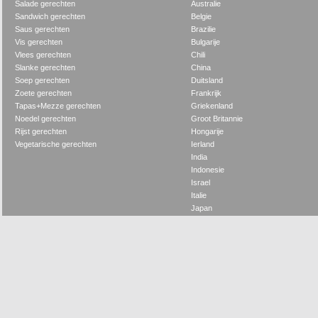
Salade gerechten
Australie
Sandwich gerechten
Belgie
Saus gerechten
Brazilie
Vis gerechten
Bulgarije
Vlees gerechten
Chili
Slanke gerechten
China
Soep gerechten
Duitsland
Zoete gerechten
Frankrijk
Tapas+Mezze gerechten
Griekenland
Noedel gerechten
Groot Britannie
Rijst gerechten
Hongarije
Vegetarische gerechten
Ierland
India
Indonesie
Israel
Italie
Japan