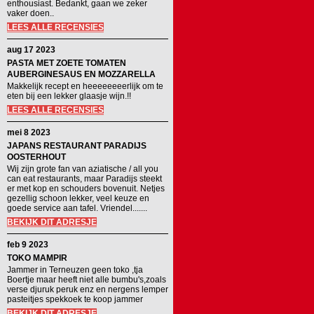
enthousiast. Bedankt, gaan we zeker
vaker doen..
LEES ALLE RECENSIES
aug 17 2023
PASTA MET ZOETE TOMATEN
AUBERGINESAUS EN MOZZARELLA
Makkelijk recept en heeeeeeeerlijk om te
eten bij een lekker glaasje wijn.!!
LEES ALLE RECENSIES
mei 8 2023
JAPANS RESTAURANT PARADIJS
OOSTERHOUT
Wij zijn grote fan van aziatische / all you
can eat restaurants, maar Paradijs steekt
er met kop en schouders bovenuit. Netjes
gezellig schoon lekker, veel keuze en
goede service aan tafel. Vriendel.......
BEKIJK DIT ADRESJE
feb 9 2023
TOKO MAMPIR
Jammer in Terneuzen geen toko ,tja
Boertje maar heeft niet alle bumbu's,zoals
verse djuruk peruk enz en nergens lemper
pasteitjes spekkoek te koop jammer
BEKIJK DIT ADRESJE