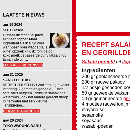
LAATSTE NIEUWS
apr 19 2026
SOTO AYAM
Ik maak dit recept al jaren,
echt een topper. Maar 1
RECEPT
SALA
ingredient sla ik altijd over
want geen idee wat dat is.. als
EN GEGRILLD
ik het opzoek krijg ik: romige op
kokosmelk gebaseerde curry laksa of op
tamarinde g.......
Salade gerecht
uit
Ja
LEES ALLE RECENSIES
Ingredienten
aug 31 2025
200 gr geblancheerde p
SANG LEE TOKO
200 gr rauwe paksoy
VERSCHRIKKELIJK ! Wat een tegenvaller
1/2 bosje gesneden bo
vandaag. 2 gerechten gehaald , 1 met
50 gr geweekte wakame
sate saus hetgeen lichtbruin smaakloos
water was , ook het andere gerecht droop
50 gr gemarineerde
ge
in het water met een kleurtje.
4 mootjes rauwe tonijn
Teruggegaa.......
mayonaise
BEKIJK DIT ADRESJE
sesamolie
soyasaus
nov 20 2024
wasabi-poeder
TOKO WARUNG BARU