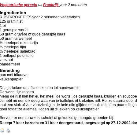
Vegetarische gerecht
uit
Frankrijk
voor
2
personen
Ingredienten
RIJSTKROKETJES voor 2 personen vegetarisch
125 gram rijst
1 ei
1 geraspte wortel
50 gram gruyère of oude geraspte kaas
50 gram tarwemeel
½ theelepel rozemarijn
½ theelepel tijm
½ theelepel salieblad
1 eetlepel peterselie
zeezout
paneermeel
Bereiding
pan met frituurvet
keukenpapier
De rijst koken en af laten koelen tot handwarmte.
De wortel fijn raspen.
Meng de rijst met het ei, het meel, de wortel, de geraspte kaas, kruiden en zout goe
Je hebt nu een dik deeg waarvan je balletjes of kroketjes rolt. Rol ze daarna door
laat een stuk of vier voorzichtig in de hete olie glijden en bak ze in een paar min g
door totdat ze allemaal liggen uit te lekken op keukenpapier.
Serveer er een rauwkost schotel of gekookte gemengde groenten bij.
Recept 7 keer bezocht en 31 keer doorgestuurd, toegevoegd op
27-12-2002
do