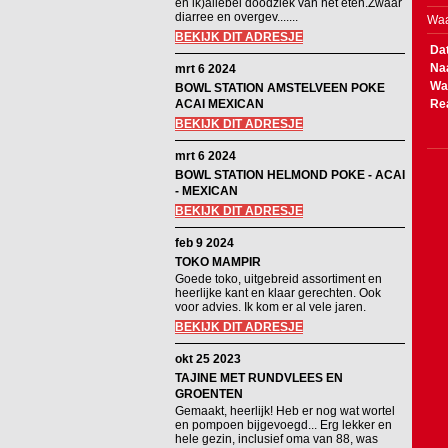
en ik)allebei doodziek van het eten.Zwaar
diarree en overgev.......
Waa
BEKIJK DIT ADRESJE
Da
Na
mrt 6 2024
Wa
BOWL STATION AMSTELVEEN POKE
ACAI MEXICAN
Re
BEKIJK DIT ADRESJE
mrt 6 2024
BOWL STATION HELMOND POKE - ACAI
- MEXICAN
BEKIJK DIT ADRESJE
feb 9 2024
TOKO MAMPIR
Goede toko, uitgebreid assortiment en
heerlijke kant en klaar gerechten. Ook
voor advies. Ik kom er al vele jaren.
BEKIJK DIT ADRESJE
okt 25 2023
TAJINE MET RUNDVLEES EN
GROENTEN
Gemaakt, heerlijk! Heb er nog wat wortel
en pompoen bijgevoegd... Erg lekker en
hele gezin, inclusief oma van 88, was