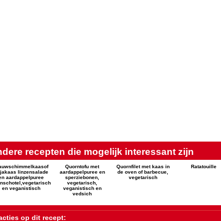
dere recepten die mogelijk interessant zijn
auwschimmelkaasof
Quorntofu met
Quornfilet met kaas in
Ratatouille
jakaas linzensalade
aardappelpuree en
de oven of barbecue,
en aardappelpuree
sperziebonen,
vegetarisch
nschotel,vegetarisch
vegetarisch,
en veganistisch
veganistisch en
vedsich
cties op dit recept: