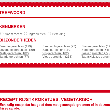
TREFWOORD
KENMERKEN
Naam recept
Ingredienten
Bereiding
BIJZONDERHEDEN
Groente gerechten (129)
Sandwich gerechten (77)
Slanke gerechten (69
Gevogelte gerechten (150)
Saus gerechten (119)
Soep gerechten (54)
Pasta gerechten (102)
Vis gerechten (102)
Zoete gerechten (77)
Salade gerechten (77)
Vlees gerechten (213)
Tapas+Mezze gerech
RECEPT
RIJSTKROKETJES, VEGETARISCH
Een zalig recept dat het goed doet met gemengde groenten of in de zom
frisse salade.