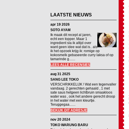
LAATSTE NIEUWS
apr 19 2026
SOTO AYAM
Ik maak dit recept al jaren,
echt een topper. Maar 1
ingredient sla ik altijd over
want geen idee wat dat is.. als
ik het opzoek krijg ik: romige op
kokosmelk gebaseerde curry laksa of op
tamarinde g.......
LEES ALLE RECENSIES
aug 31 2025
SANG LEE TOKO
VERSCHRIKKELIJK ! Wat een tegenvaller
vandaag. 2 gerechten gehaald , 1 met
sate saus hetgeen lichtbruin smaakloos
water was , ook het andere gerecht droop
in het water met een kleurtje.
Teruggegaa.......
BEKIJK DIT ADRESJE
nov 20 2024
TOKO WARUNG BARU