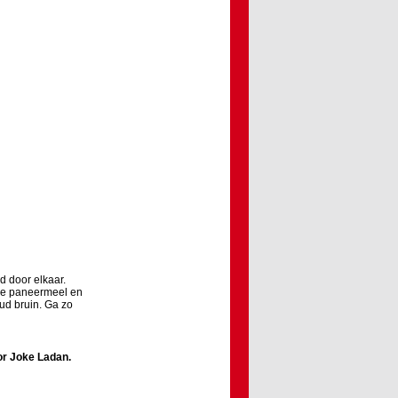
d door elkaar.
 de paneermeel en
oud bruin. Ga zo
or
Joke Ladan
.