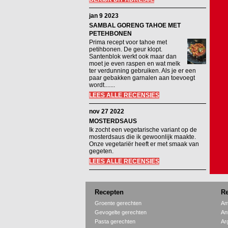
jan 9 2023
SAMBAL GORENG TAHOE MET
PETEHBONEN
Prima recept voor tahoe met
petihbonen. De geur klopt.
Santenblok werkt ook maar dan
moet je even raspen en wat melk
ter verdunning gebruiken. Als je er een
paar gebakken garnalen aan toevoegt
wordt.......
LEES ALLE RECENSIES
nov 27 2022
MOSTERDSAUS
Ik zocht een vegetarische variant op de
mosterdsaus die ik gewoonlijk maakte.
Onze vegetariër heeft er met smaak van
gegeten.
LEES ALLE RECENSIES
Recepten
Re
Groente gerechten
Am
Gevogelte gerechten
An
Pasta gerechten
Ar