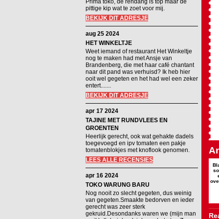
Prima toko, de rendang is top maar de
pittige kip wat te zoet voor mij.
BEKIJK DIT ADRESJE
aug 25 2024
HET WINKELTJE
Weet iemand of restaurant Het Winkeltje
nog te maken had met Ansje van
Brandenberg, die met haar café chantant
naar dit pand was verhuisd? Ik heb hier
ooit wel gegeten en het had wel een zeker
entert.......
BEKIJK DIT ADRESJE
apr 17 2024
TAJINE MET RUNDVLEES EN
GROENTEN
Heerlijk gerecht, ook wat gehakte dadels
toegevoegd en ipv tomaten een pakje
An
tomatenblokjes met knoflook genomen.
LEES ALLE RECENSIES
Bl
so
apr 16 2024
ove
TOKO WARUNG BARU
Nog nooit zo slecht gegeten, dus weinig
van gegeten.Smaakte bedorven en ieder
gerecht was zeer sterk
gekruid.Desondanks waren we (mijn man
Rea