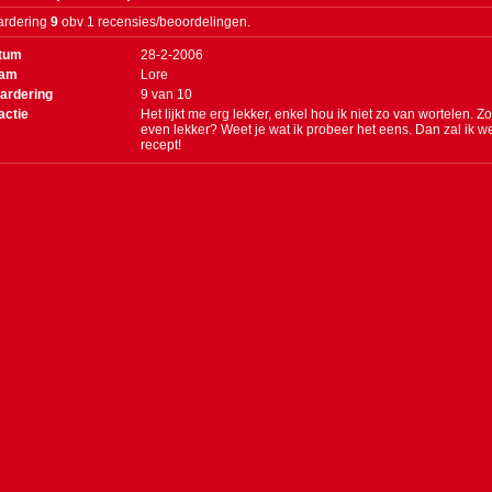
rdering
9
obv 1 recensies/beoordelingen.
tum
28-2-2006
am
Lore
ardering
9
van
10
actie
Het lijkt me erg lekker, enkel hou ik niet zo van wortelen. Z
even lekker? Weet je wat ik probeer het eens. Dan zal ik we
recept!