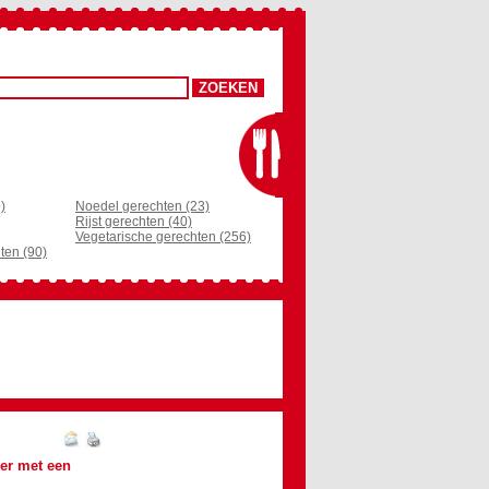
)
Noedel gerechten (23)
Rijst gerechten (40)
Vegetarische gerechten (256)
ten (90)
er met een