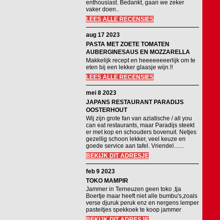
enthousiast. Bedankt, gaan we zeker
vaker doen..
LEES ALLE RECENSIES
aug 17 2023
PASTA MET ZOETE TOMATEN
AUBERGINESAUS EN MOZZARELLA
Makkelijk recept en heeeeeeeerlijk om te
eten bij een lekker glaasje wijn.!!
LEES ALLE RECENSIES
mei 8 2023
JAPANS RESTAURANT PARADIJS
OOSTERHOUT
Wij zijn grote fan van aziatische / all you
can eat restaurants, maar Paradijs steekt
er met kop en schouders bovenuit. Netjes
gezellig schoon lekker, veel keuze en
goede service aan tafel. Vriendel.......
BEKIJK DIT ADRESJE
feb 9 2023
TOKO MAMPIR
Jammer in Terneuzen geen toko ,tja
Boertje maar heeft niet alle bumbu's,zoals
verse djuruk peruk enz en nergens lemper
pasteitjes spekkoek te koop jammer
BEKIJK DIT ADRESJE