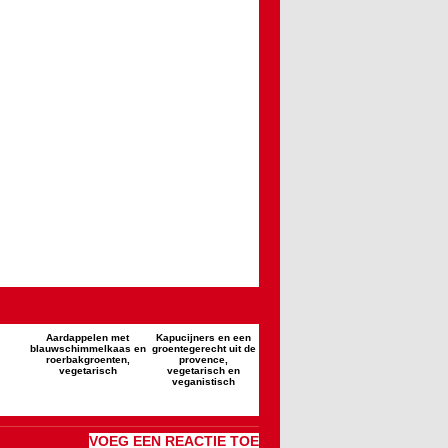
Aardappelen met
Kapucijners en een
blauwschimmelkaas en
groentegerecht uit de
roerbakgroenten,
provence,
vegetarisch
vegetarisch en
veganistisch
VOEG EEN REACTIE TOE