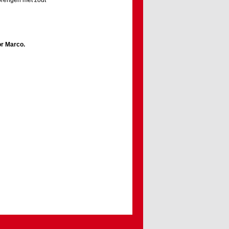
brengen met zout
or
Marco
.