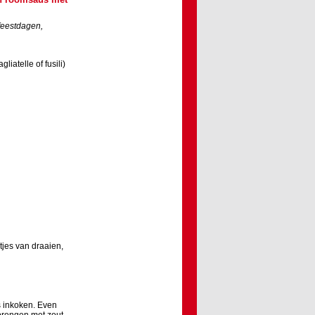
feestdagen,
liatelle of fusili)
tjes van draaien,
es inkoken. Even