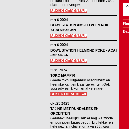
en ik)allebei doodziek van het eten.Zwaar
diarree en overgev.......
G
BEKIJK DIT ADRESJE
mrt 6 2024
Rea
BOWL STATION AMSTELVEEN POKE
ACAI MEXICAN
Bez
BEKIJK DIT ADRESJE
mrt 6 2024
BOWL STATION HELMOND POKE - ACAI
- MEXICAN
BEKIJK DIT ADRESJE
feb 9 2024
TOKO MAMPIR
Goede toko, uitgebreid assortiment en
heerlijke kant en klaar gerechten. Ook
voor advies. Ik kom er al vele jaren.
BEKIJK DIT ADRESJE
okt 25 2023
TAJINE MET RUNDVLEES EN
GROENTEN
Gemaakt, heerlijk! Heb er nog wat wortel
en pompoen bijgevoegd... Erg lekker en
hele gezin, inclusief oma van 88, was