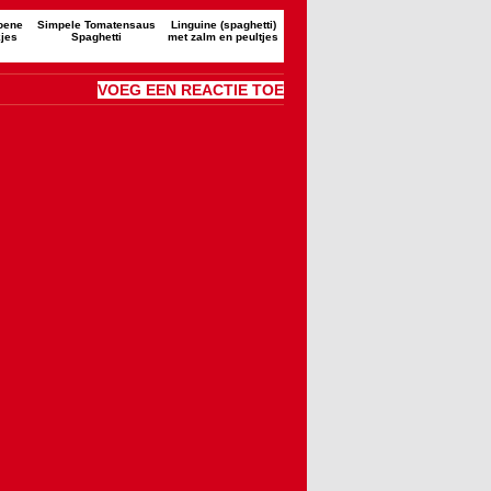
roene
Simpele Tomatensaus
Linguine (spaghetti)
jes
Spaghetti
met zalm en peultjes
VOEG EEN REACTIE TOE