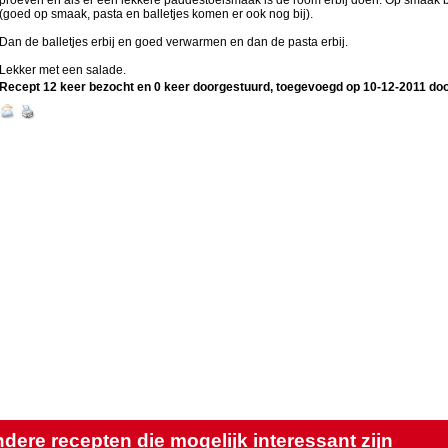
proeven en als er een lekkere paddestoelsmaak is de room erbij doen. Op smaak 
(goed op smaak, pasta en balletjes komen er ook nog bij).
Dan de balletjes erbij en goed verwarmen en dan de pasta erbij.
Lekker met een salade.
Recept 12 keer bezocht en 0 keer doorgestuurd, toegevoegd op
10-12-2011
do
dere recepten die mogelijk interessant zijn