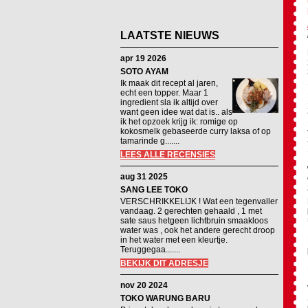
LAATSTE NIEUWS
apr 19 2026
SOTO AYAM
Ik maak dit recept al jaren,
echt een topper. Maar 1
ingredient sla ik altijd over
want geen idee wat dat is.. als
ik het opzoek krijg ik: romige op
kokosmelk gebaseerde curry laksa of op
tamarinde g.......
LEES ALLE RECENSIES
aug 31 2025
SANG LEE TOKO
VERSCHRIKKELIJK ! Wat een tegenvaller
vandaag. 2 gerechten gehaald , 1 met
sate saus hetgeen lichtbruin smaakloos
water was , ook het andere gerecht droop
in het water met een kleurtje.
Teruggegaa.......
BEKIJK DIT ADRESJE
nov 20 2024
TOKO WARUNG BARU