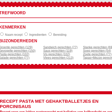
TREFWOORD
KENMERKEN
Naam recept
Ingredienten
Bereiding
BIJZONDERHEDEN
Groente gerechten (129)
Sandwich gerechten (77)
Slanke gerechten (69
Gevogelte gerechten (150)
Saus gerechten (119)
Soep gerechten (54)
Pasta gerechten (102)
Vis gerechten (102)
Zoete gerechten (77)
Salade gerechten (77)
Vlees gerechten (213)
Tapas+Mezze gerech
RECEPT
PASTA MET GEHAKTBALLETJES EN
PORCINISAUS
Recept voor een lekker pastagerecht met balletjes van kalfsgehakt en e