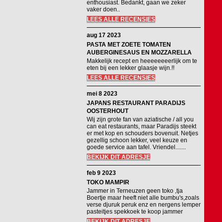
enthousiast. Bedankt, gaan we zeker
vaker doen..
LEES ALLE RECENSIES
aug 17 2023
PASTA MET ZOETE TOMATEN
AUBERGINESAUS EN MOZZARELLA
Makkelijk recept en heeeeeeeerlijk om te
eten bij een lekker glaasje wijn.!!
LEES ALLE RECENSIES
mei 8 2023
JAPANS RESTAURANT PARADIJS
OOSTERHOUT
Wij zijn grote fan van aziatische / all you
can eat restaurants, maar Paradijs steekt
er met kop en schouders bovenuit. Netjes
gezellig schoon lekker, veel keuze en
goede service aan tafel. Vriendel.......
BEKIJK DIT ADRESJE
feb 9 2023
TOKO MAMPIR
Jammer in Terneuzen geen toko ,tja
Boertje maar heeft niet alle bumbu's,zoals
verse djuruk peruk enz en nergens lemper
pasteitjes spekkoek te koop jammer
BEKIJK DIT ADRESJE