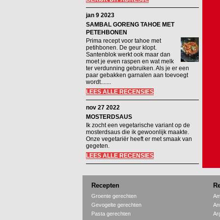
jan 9 2023
SAMBAL GORENG TAHOE MET
PETEHBONEN
Prima recept voor tahoe met
petihbonen. De geur klopt.
Santenblok werkt ook maar dan
moet je even raspen en wat melk
ter verdunning gebruiken. Als je er een
paar gebakken garnalen aan toevoegt
wordt.......
LEES ALLE RECENSIES
nov 27 2022
MOSTERDSAUS
Ik zocht een vegetarische variant op de
mosterdsaus die ik gewoonlijk maakte.
Onze vegetariër heeft er met smaak van
gegeten.
LEES ALLE RECENSIES
Recepten
Re
Groente gerechten
Am
Gevogelte gerechten
An
Pasta gerechten
Ar