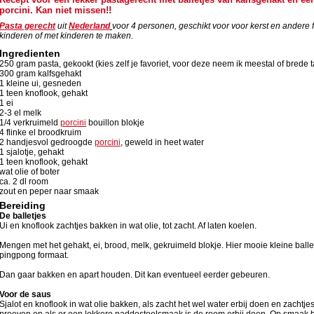
porcini. Kan niet missen!!
Pasta gerecht
uit
Nederland
voor
4
personen, geschikt voor voor kerst en andere 
kinderen of met kinderen te maken.
Ingredienten
250 gram pasta, gekookt (kies zelf je favoriet, voor deze neem ik meestal of brede tag
300 gram kalfsgehakt
1 kleine ui, gesneden
1 teen knoflook, gehakt
1 ei
2-3 el melk
1/4 verkruimeld
porcini
bouillon blokje
4 flinke el broodkruim
2 handjesvol gedroogde
porcini
, geweld in heet water
1 sjalotje, gehakt
1 teen knoflook, gehakt
wat olie of boter
ca. 2 dl room
zout en peper naar smaak
Bereiding
De balletjes
Ui en knoflook zachtjes bakken in wat olie, tot zacht. Af laten koelen.
Mengen met het gehakt, ei, brood, melk, gekruimeld blokje. Hier mooie kleine balle
pingpong formaat.
Dan gaar bakken en apart houden. Dit kan eventueel eerder gebeuren.
Voor de saus
Sjalot en knoflook in wat olie bakken, als zacht het wel water erbij doen en zachtj