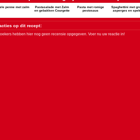
ele penne met zalm
Pastasalade met Zalm
Pasta met romige
Spaghettini met g
en gebakken Courgette
pestosaus
asperges en spek
cties op dit recept:
oekers hebben hier nog geen recensie opgegeven. Voer nu uw reactie in!