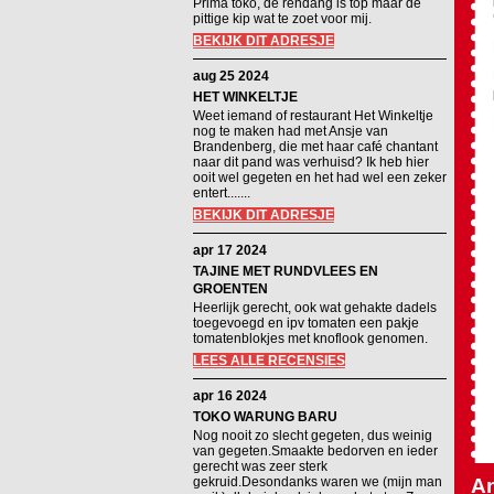
Prima toko, de rendang is top maar de
pittige kip wat te zoet voor mij.
BEKIJK DIT ADRESJE
aug 25 2024
HET WINKELTJE
Weet iemand of restaurant Het Winkeltje
nog te maken had met Ansje van
Brandenberg, die met haar café chantant
naar dit pand was verhuisd? Ik heb hier
ooit wel gegeten en het had wel een zeker
entert.......
BEKIJK DIT ADRESJE
apr 17 2024
TAJINE MET RUNDVLEES EN
GROENTEN
Heerlijk gerecht, ook wat gehakte dadels
toegevoegd en ipv tomaten een pakje
tomatenblokjes met knoflook genomen.
LEES ALLE RECENSIES
apr 16 2024
TOKO WARUNG BARU
Nog nooit zo slecht gegeten, dus weinig
van gegeten.Smaakte bedorven en ieder
gerecht was zeer sterk
gekruid.Desondanks waren we (mijn man
An