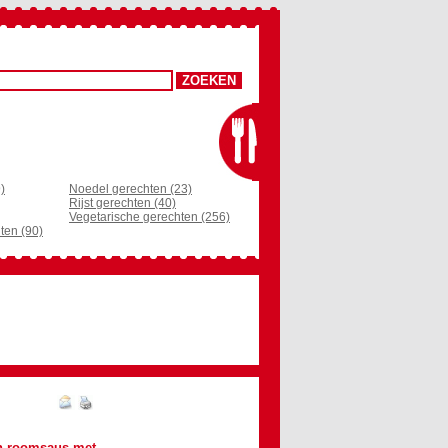
)
Noedel gerechten (23)
Rijst gerechten (40)
Vegetarische gerechten (256)
ten (90)
en roomsaus met