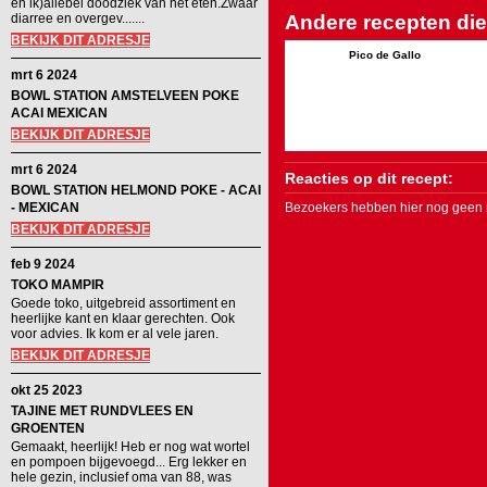
en ik)allebei doodziek van het eten.Zwaar
diarree en overgev.......
Andere recepten die 
BEKIJK DIT ADRESJE
Pico de Gallo
mrt 6 2024
BOWL STATION AMSTELVEEN POKE
ACAI MEXICAN
BEKIJK DIT ADRESJE
mrt 6 2024
Reacties op dit recept:
BOWL STATION HELMOND POKE - ACAI
- MEXICAN
Bezoekers hebben hier nog geen r
BEKIJK DIT ADRESJE
feb 9 2024
TOKO MAMPIR
Goede toko, uitgebreid assortiment en
heerlijke kant en klaar gerechten. Ook
voor advies. Ik kom er al vele jaren.
BEKIJK DIT ADRESJE
okt 25 2023
TAJINE MET RUNDVLEES EN
GROENTEN
Gemaakt, heerlijk! Heb er nog wat wortel
en pompoen bijgevoegd... Erg lekker en
hele gezin, inclusief oma van 88, was