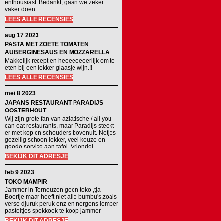
enthousiast. Bedankt, gaan we zeker
vaker doen..
LEES ALLE RECENSIES
aug 17 2023
PASTA MET ZOETE TOMATEN
AUBERGINESAUS EN MOZZARELLA
Makkelijk recept en heeeeeeeerlijk om te
eten bij een lekker glaasje wijn.!!
LEES ALLE RECENSIES
mei 8 2023
JAPANS RESTAURANT PARADIJS
OOSTERHOUT
Wij zijn grote fan van aziatische / all you
can eat restaurants, maar Paradijs steekt
er met kop en schouders bovenuit. Netjes
gezellig schoon lekker, veel keuze en
goede service aan tafel. Vriendel.......
BEKIJK DIT ADRESJE
feb 9 2023
TOKO MAMPIR
Jammer in Terneuzen geen toko ,tja
Boertje maar heeft niet alle bumbu's,zoals
verse djuruk peruk enz en nergens lemper
pasteitjes spekkoek te koop jammer
BEKIJK DIT ADRESJE