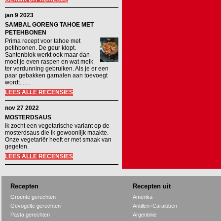
jan 9 2023
SAMBAL GORENG TAHOE MET
PETEHBONEN
Prima recept voor tahoe met
petihbonen. De geur klopt.
Santenblok werkt ook maar dan
moet je even raspen en wat melk
ter verdunning gebruiken. Als je er een
paar gebakken garnalen aan toevoegt
wordt.......
LEES ALLE RECENSIES
nov 27 2022
MOSTERDSAUS
Ik zocht een vegetarische variant op de
mosterdsaus die ik gewoonlijk maakte.
Onze vegetariër heeft er met smaak van
gegeten.
LEES ALLE RECENSIES
Recepten
Recepten uit
Groente gerechten
Amerika
Gevogelte gerechten
Antillen+Caraibben
Pasta gerechten
Argentinie