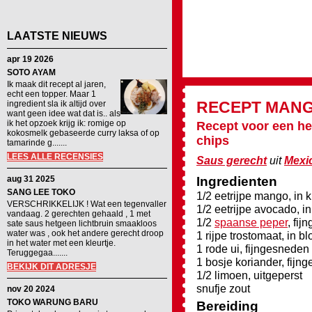
LAATSTE NIEUWS
apr 19 2026
SOTO AYAM
Ik maak dit recept al jaren,
echt een topper. Maar 1
RECEPT
MANG
ingredient sla ik altijd over
want geen idee wat dat is.. als
ik het opzoek krijg ik: romige op
Recept voor een heer
kokosmelk gebaseerde curry laksa of op
chips
tamarinde g.......
LEES ALLE RECENSIES
Saus gerecht
uit
Mexi
aug 31 2025
Ingredienten
SANG LEE TOKO
1/2 eetrijpe mango, in k
VERSCHRIKKELIJK ! Wat een tegenvaller
1/2 eetrijpe avocado, in
vandaag. 2 gerechten gehaald , 1 met
1/2
spaanse peper
, fij
sate saus hetgeen lichtbruin smaakloos
water was , ook het andere gerecht droop
1 rijpe trostomaat, in b
in het water met een kleurtje.
1 rode ui, fijngesneden
Teruggegaa.......
1 bosje koriander, fijng
BEKIJK DIT ADRESJE
1/2 limoen, uitgeperst
snufje zout
nov 20 2024
TOKO WARUNG BARU
Bereiding