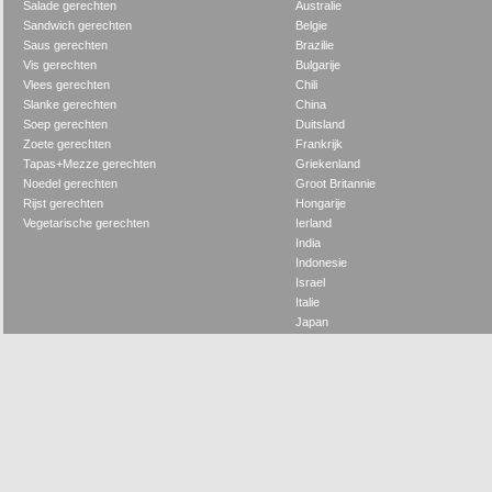
Salade gerechten
Australie
Sandwich gerechten
Belgie
Saus gerechten
Brazilie
Vis gerechten
Bulgarije
Vlees gerechten
Chili
Slanke gerechten
China
Soep gerechten
Duitsland
Zoete gerechten
Frankrijk
Tapas+Mezze gerechten
Griekenland
Noedel gerechten
Groot Britannie
Rijst gerechten
Hongarije
Vegetarische gerechten
Ierland
India
Indonesie
Israel
Italie
Japan