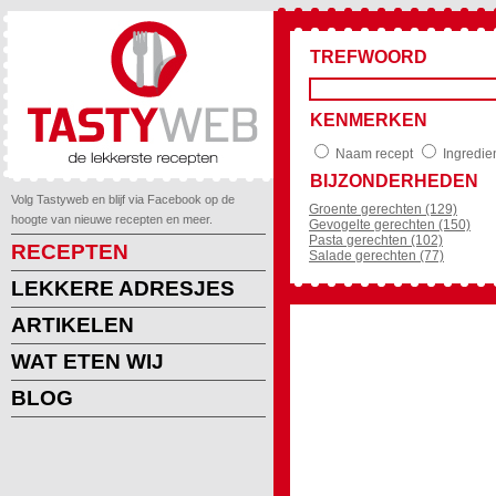
TREFWOORD
KENMERKEN
Naam recept
Ingredie
BIJZONDERHEDEN
Volg Tastyweb en blijf via Facebook op de
Groente gerechten (129)
hoogte van nieuwe recepten en meer.
Gevogelte gerechten (150)
Pasta gerechten (102)
RECEPTEN
Salade gerechten (77)
LEKKERE ADRESJES
ARTIKELEN
WAT ETEN WIJ
BLOG