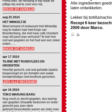
Prima toko, de rendang is top maar de
Alle ingredienten goed
pittige kip wat te zoet voor mij.
laten ontwikkelen.
BEKIJK DIT ADRESJE
Lekker bij tortilla/nacho
aug 25 2024
HET WINKELTJE
Recept 6 keer bezoch
Weet iemand of restaurant Het Winkeltje
2009
door
Marco
.
nog te maken had met Ansje van
Brandenberg, die met haar café chantant
naar dit pand was verhuisd? Ik heb hier
ooit wel gegeten en het had wel een zeker
entert.......
BEKIJK DIT ADRESJE
apr 17 2024
TAJINE MET RUNDVLEES EN
GROENTEN
Heerlijk gerecht, ook wat gehakte dadels
toegevoegd en ipv tomaten een pakje
tomatenblokjes met knoflook genomen.
LEES ALLE RECENSIES
apr 16 2024
TOKO WARUNG BARU
Nog nooit zo slecht gegeten, dus weinig
van gegeten.Smaakte bedorven en ieder
gerecht was zeer sterk
gekruid.Desondanks waren we (mijn man