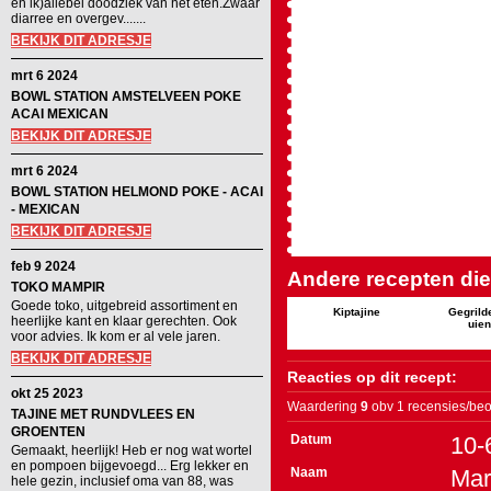
en ik)allebei doodziek van het eten.Zwaar
diarree en overgev.......
BEKIJK DIT ADRESJE
mrt 6 2024
BOWL STATION AMSTELVEEN POKE
ACAI MEXICAN
BEKIJK DIT ADRESJE
mrt 6 2024
BOWL STATION HELMOND POKE - ACAI
- MEXICAN
BEKIJK DIT ADRESJE
feb 9 2024
Andere recepten die 
TOKO MAMPIR
Goede toko, uitgebreid assortiment en
Kiptajine
Gegrild
heerlijke kant en klaar gerechten. Ook
uie
voor advies. Ik kom er al vele jaren.
BEKIJK DIT ADRESJE
Reacties op dit recept:
okt 25 2023
Waardering
9
obv 1 recensies/beo
TAJINE MET RUNDVLEES EN
GROENTEN
Datum
10-
Gemaakt, heerlijk! Heb er nog wat wortel
en pompoen bijgevoegd... Erg lekker en
Naam
Mar
hele gezin, inclusief oma van 88, was