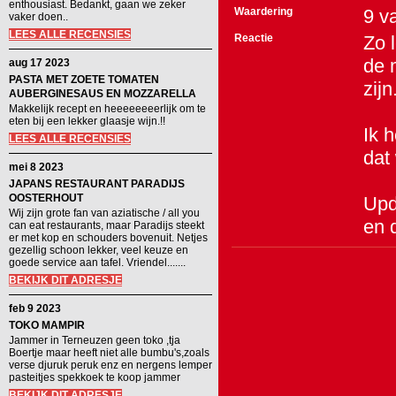
enthousiast. Bedankt, gaan we zeker
Waardering
9
v
vaker doen..
LEES ALLE RECENSIES
Reactie
Zo 
de m
aug 17 2023
PASTA MET ZOETE TOMATEN
zijn
AUBERGINESAUS EN MOZZARELLA
Makkelijk recept en heeeeeeeerlijk om te
eten bij een lekker glaasje wijn.!!
Ik 
LEES ALLE RECENSIES
dat
mei 8 2023
JAPANS RESTAURANT PARADIJS
OOSTERHOUT
Upd
Wij zijn grote fan van aziatische / all you
en 
can eat restaurants, maar Paradijs steekt
er met kop en schouders bovenuit. Netjes
gezellig schoon lekker, veel keuze en
goede service aan tafel. Vriendel.......
BEKIJK DIT ADRESJE
feb 9 2023
TOKO MAMPIR
Jammer in Terneuzen geen toko ,tja
Boertje maar heeft niet alle bumbu's,zoals
verse djuruk peruk enz en nergens lemper
pasteitjes spekkoek te koop jammer
BEKIJK DIT ADRESJE