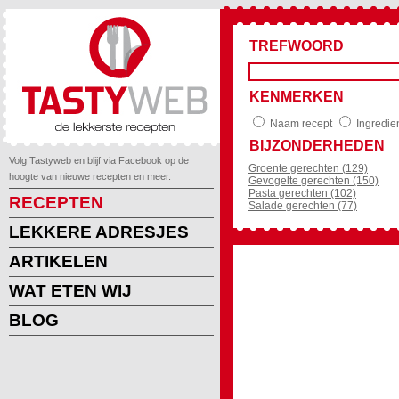
TREFWOORD
KENMERKEN
Naam recept
Ingredie
BIJZONDERHEDEN
Volg Tastyweb en blijf via Facebook op de
Groente gerechten (129)
hoogte van nieuwe recepten en meer.
Gevogelte gerechten (150)
Pasta gerechten (102)
RECEPTEN
Salade gerechten (77)
LEKKERE ADRESJES
ARTIKELEN
WAT ETEN WIJ
BLOG