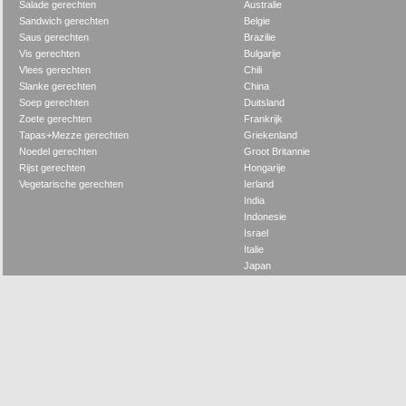
Salade gerechten
Australie
Sandwich gerechten
Belgie
Saus gerechten
Brazilie
Vis gerechten
Bulgarije
Vlees gerechten
Chili
Slanke gerechten
China
Soep gerechten
Duitsland
Zoete gerechten
Frankrijk
Tapas+Mezze gerechten
Griekenland
Noedel gerechten
Groot Britannie
Rijst gerechten
Hongarije
Vegetarische gerechten
Ierland
India
Indonesie
Israel
Italie
Japan