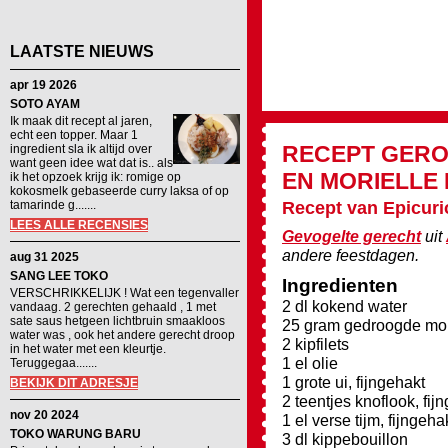
LAATSTE NIEUWS
apr 19 2026
SOTO AYAM
Ik maak dit recept al jaren,
echt een topper. Maar 1
RECEPT
GERO
ingredient sla ik altijd over
want geen idee wat dat is.. als
EN MORIELLE
ik het opzoek krijg ik: romige op
kokosmelk gebaseerde curry laksa of op
tamarinde g.......
Recept van Epicur
LEES ALLE RECENSIES
Gevogelte gerecht
uit
andere feestdagen.
aug 31 2025
SANG LEE TOKO
Ingredienten
VERSCHRIKKELIJK ! Wat een tegenvaller
2 dl kokend water
vandaag. 2 gerechten gehaald , 1 met
sate saus hetgeen lichtbruin smaakloos
25 gram gedroogde mor
water was , ook het andere gerecht droop
2 kipfilets
in het water met een kleurtje.
1 el olie
Teruggegaa.......
1 grote ui, fijngehakt
BEKIJK DIT ADRESJE
2 teentjes knoflook, fij
nov 20 2024
1 el verse tijm, fijngeha
TOKO WARUNG BARU
3 dl kippebouillon