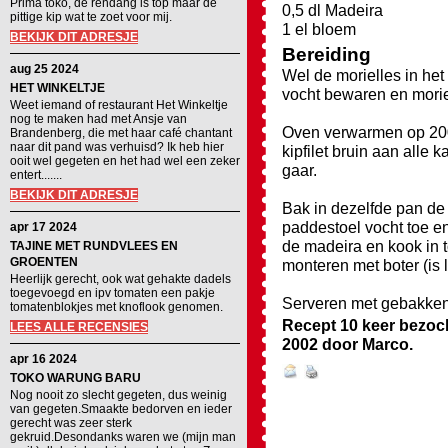
Prima toko, de rendang is top maar de
0,5 dl Madeira
pittige kip wat te zoet voor mij.
1 el bloem
BEKIJK DIT ADRESJE
Bereiding
aug 25 2024
Wel de morielles in het
HET WINKELTJE
vocht bewaren en morie
Weet iemand of restaurant Het Winkeltje
nog te maken had met Ansje van
Oven verwarmen op 200C
Brandenberg, die met haar café chantant
naar dit pand was verhuisd? Ik heb hier
kipfilet bruin aan alle 
ooit wel gegeten en het had wel een zeker
gaar.
entert.......
BEKIJK DIT ADRESJE
Bak in dezelfde pan de u
paddestoel vocht toe en 
apr 17 2024
de madeira en kook in t
TAJINE MET RUNDVLEES EN
GROENTEN
monteren met boter (is 
Heerlijk gerecht, ook wat gehakte dadels
toegevoegd en ipv tomaten een pakje
Serveren met gebakken 
tomatenblokjes met knoflook genomen.
Recept 10 keer bezoc
LEES ALLE RECENSIES
2002
door
Marco
.
apr 16 2024
TOKO WARUNG BARU
Nog nooit zo slecht gegeten, dus weinig
van gegeten.Smaakte bedorven en ieder
gerecht was zeer sterk
gekruid.Desondanks waren we (mijn man