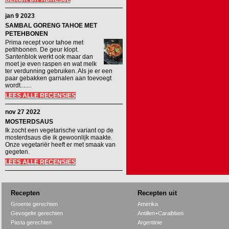
jan 9 2023
SAMBAL GORENG TAHOE MET
PETEHBONEN
Prima recept voor tahoe met
petihbonen. De geur klopt.
Santenblok werkt ook maar dan
moet je even raspen en wat melk
ter verdunning gebruiken. Als je er een
paar gebakken garnalen aan toevoegt
wordt.......
LEES ALLE RECENSIES
nov 27 2022
MOSTERDSAUS
Ik zocht een vegetarische variant op de
mosterdsaus die ik gewoonlijk maakte.
Onze vegetariër heeft er met smaak van
gegeten.
LEES ALLE RECENSIES
Recepten
Recepten uit
Groente gerechten
Amerika
Gevogelte gerechten
Antillen+Caraibben
Pasta gerechten
Argentinie