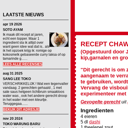
LAATSTE NIEUWS
apr 19 2026
SOTO AYAM
Ik maak dit recept al jaren,
echt een topper. Maar 1
RECEPT
CHAW
ingredient sla ik altijd over
want geen idee wat dat is.. als
ik het opzoek krijg ik: romige op
(Opgestuurd door 
kokosmelk gebaseerde curry laksa of op
kip,garnalen en gr
tamarinde g.......
LEES ALLE RECENSIES
"Dit gerecht is om 
aug 31 2025
aangenaam te verra
SANG LEE TOKO
te gebruiken, wordt
VERSCHRIKKELIJK ! Wat een tegenvaller
Vervang de visboui
vandaag. 2 gerechten gehaald , 1 met
sate saus hetgeen lichtbruin smaakloos
experimenteer met 
water was , ook het andere gerecht droop
in het water met een kleurtje.
Gevogelte gerecht
uit
Teruggegaa.......
BEKIJK DIT ADRESJE
Ingredienten
4 eieren
nov 20 2024
5 dl
dashi
TOKO WARUNG BARU
1 theelepel zout,