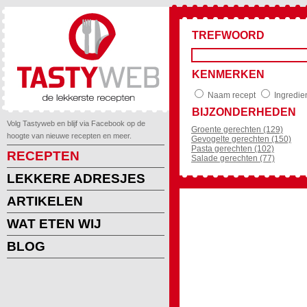
TREFWOORD
KENMERKEN
Naam recept
Ingredie
BIJZONDERHEDEN
Volg Tastyweb en blijf via Facebook op de
Groente gerechten (129)
hoogte van nieuwe recepten en meer.
Gevogelte gerechten (150)
Pasta gerechten (102)
RECEPTEN
Salade gerechten (77)
LEKKERE ADRESJES
ARTIKELEN
WAT ETEN WIJ
BLOG