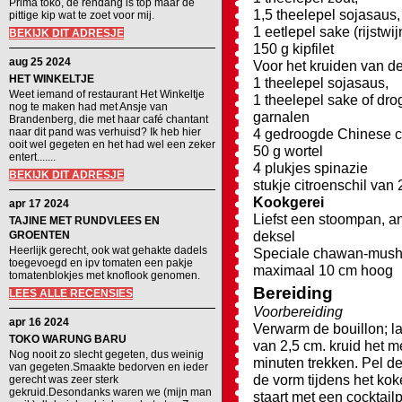
Prima toko, de rendang is top maar de
1,5 theelepel sojasaus,
pittige kip wat te zoet voor mij.
1 eetlepel sake (rijstwij
BEKIJK DIT ADRESJE
150 g kipfilet
aug 25 2024
Voor het kruiden van de 
HET WINKELTJE
1 theelepel sojasaus,
Weet iemand of restaurant Het Winkeltje
1 theelepel sake of dro
nog te maken had met Ansje van
garnalen
Brandenberg, die met haar café chantant
naar dit pand was verhuisd? Ik heb hier
4 gedroogde Chinese c
ooit wel gegeten en het had wel een zeker
50 g wortel
entert.......
4 plukjes spinazie
BEKIJK DIT ADRESJE
stukje citroenschil van 
Kookgerei
apr 17 2024
Liefst een stoompan, a
TAJINE MET RUNDVLEES EN
deksel
GROENTEN
Heerlijk gerecht, ook wat gehakte dadels
Speciale chawan-mushi 
toegevoegd en ipv tomaten een pakje
maximaal 10 cm hoog
tomatenblokjes met knoflook genomen.
Bereiding
LEES ALLE RECENSIES
Voorbereiding
apr 16 2024
Verwarm de bouillon; la
TOKO WARUNG BARU
van 2,5 cm. kruid het m
Nog nooit zo slecht gegeten, dus weinig
minuten trekken. Pel de
van gegeten.Smaakte bedorven en ieder
de vorm tijdens het kok
gerecht was zeer sterk
gekruid.Desondanks waren we (mijn man
staart met een cocktail