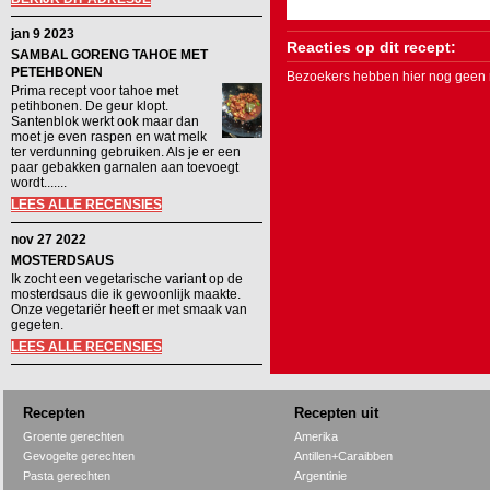
jan 9 2023
Reacties op dit recept:
SAMBAL GORENG TAHOE MET
PETEHBONEN
Bezoekers hebben hier nog geen r
Prima recept voor tahoe met
petihbonen. De geur klopt.
Santenblok werkt ook maar dan
moet je even raspen en wat melk
ter verdunning gebruiken. Als je er een
paar gebakken garnalen aan toevoegt
wordt.......
LEES ALLE RECENSIES
nov 27 2022
MOSTERDSAUS
Ik zocht een vegetarische variant op de
mosterdsaus die ik gewoonlijk maakte.
Onze vegetariër heeft er met smaak van
gegeten.
LEES ALLE RECENSIES
Recepten
Recepten uit
Groente gerechten
Amerika
Gevogelte gerechten
Antillen+Caraibben
Pasta gerechten
Argentinie