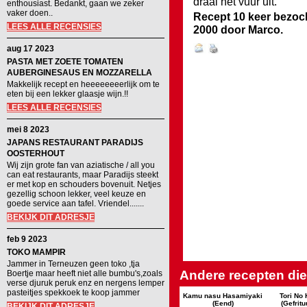
draai het vuur uit.
enthousiast. Bedankt, gaan we zeker
vaker doen..
Recept 10 keer bezoc
LEES ALLE RECENSIES
2000
door
Marco
.
aug 17 2023
PASTA MET ZOETE TOMATEN
AUBERGINESAUS EN MOZZARELLA
Makkelijk recept en heeeeeeeerlijk om te
eten bij een lekker glaasje wijn.!!
LEES ALLE RECENSIES
mei 8 2023
JAPANS RESTAURANT PARADIJS
OOSTERHOUT
Wij zijn grote fan van aziatische / all you
can eat restaurants, maar Paradijs steekt
er met kop en schouders bovenuit. Netjes
gezellig schoon lekker, veel keuze en
goede service aan tafel. Vriendel.......
BEKIJK DIT ADRESJE
feb 9 2023
TOKO MAMPIR
Jammer in Terneuzen geen toko ,tja
Andere recepten die 
Boertje maar heeft niet alle bumbu's,zoals
verse djuruk peruk enz en nergens lemper
pasteitjes spekkoek te koop jammer
Kamu nasu Hasamiyaki
Tori No
(Eend)
(Gefritu
BEKIJK DIT ADRESJE