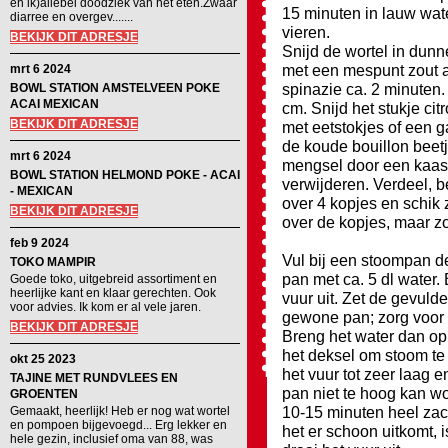
en ik)allebei doodziek van het eten.Zwaar
15 minuten in lauw wat
diarree en overgev.......
vieren.
BEKIJK DIT ADRESJE
Snijd de wortel in dunn
met een mespunt zout 
mrt 6 2024
spinazie ca. 2 minuten.
BOWL STATION AMSTELVEEN POKE
ACAI MEXICAN
cm. Snijd het stukje ci
BEKIJK DIT ADRESJE
met eetstokjes of een 
de koude bouillon beetj
mrt 6 2024
mengsel door een kaasdo
BOWL STATION HELMOND POKE - ACAI
verwijderen. Verdeel, b
- MEXICAN
over 4 kopjes en schik 
BEKIJK DIT ADRESJE
over de kopjes, maar zo
feb 9 2024
Vul bij een stoompan d
TOKO MAMPIR
pan met ca. 5 dl water.
Goede toko, uitgebreid assortiment en
heerlijke kant en klaar gerechten. Ook
vuur uit. Zet de gevuld
voor advies. Ik kom er al vele jaren.
gewone pan; zorg voor 
BEKIJK DIT ADRESJE
Breng het water dan op
het deksel om stoom te 
okt 25 2023
het vuur tot zeer laag e
TAJINE MET RUNDVLEES EN
pan niet te hoog kan wo
GROENTEN
10-15 minuten heel zach
Gemaakt, heerlijk! Heb er nog wat wortel
en pompoen bijgevoegd... Erg lekker en
het er schoon uitkomt, 
hele gezin, inclusief oma van 88, was