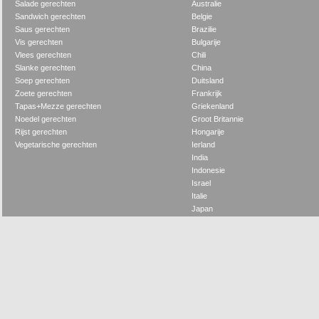
Salade gerechten
Australie
Sandwich gerechten
Belgie
Saus gerechten
Brazilie
Vis gerechten
Bulgarije
Vlees gerechten
Chili
Slanke gerechten
China
Soep gerechten
Duitsland
Zoete gerechten
Frankrijk
Tapas+Mezze gerechten
Griekenland
Noedel gerechten
Groot Britannie
Rijst gerechten
Hongarije
Vegetarische gerechten
Ierland
India
Indonesie
Israel
Italie
Japan