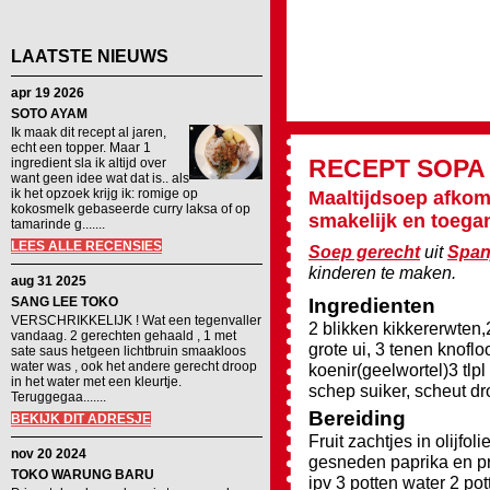
LAATSTE NIEUWS
apr 19 2026
SOTO AYAM
Ik maak dit recept al jaren,
echt een topper. Maar 1
RECEPT
SOPA
ingredient sla ik altijd over
want geen idee wat dat is.. als
ik het opzoek krijg ik: romige op
Maaltijdsoep afkom
kokosmelk gebaseerde curry laksa of op
smakelijk en toegan
tamarinde g.......
LEES ALLE RECENSIES
Soep gerecht
uit
Span
kinderen te maken.
aug 31 2025
SANG LEE TOKO
Ingredienten
VERSCHRIKKELIJK ! Wat een tegenvaller
2 blikken kikkererwten,
vandaag. 2 gerechten gehaald , 1 met
grote ui, 3 tenen knoflo
sate saus hetgeen lichtbruin smaakloos
water was , ook het andere gerecht droop
koenir(geelwortel)3 tlp
in het water met een kleurtje.
schep suiker, scheut drog
Teruggegaa.......
Bereiding
BEKIJK DIT ADRESJE
Fruit zachtjes in olijfo
nov 20 2024
gesneden paprika en pr
TOKO WARUNG BARU
ipv 3 potten water 2 p