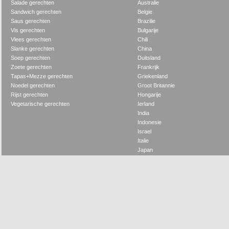
Salade gerechten
Australie
Sandwich gerechten
Belgie
Saus gerechten
Brazilie
Vis gerechten
Bulgarije
Vlees gerechten
Chili
Slanke gerechten
China
Soep gerechten
Duitsland
Zoete gerechten
Frankrijk
Tapas+Mezze gerechten
Griekenland
Noedel gerechten
Groot Britannie
Rijst gerechten
Hongarije
Vegetarische gerechten
Ierland
India
Indonesie
Israel
Italie
Japan