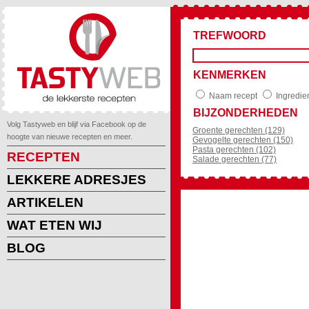
TREFWOORD
KENMERKEN
Naam recept
Ingredie
BIJZONDERHEDEN
Volg Tastyweb en blijf via Facebook op de
Groente gerechten (129)
hoogte van nieuwe recepten en meer.
Gevogelte gerechten (150)
Pasta gerechten (102)
RECEPTEN
Salade gerechten (77)
LEKKERE ADRESJES
ARTIKELEN
WAT ETEN WIJ
BLOG