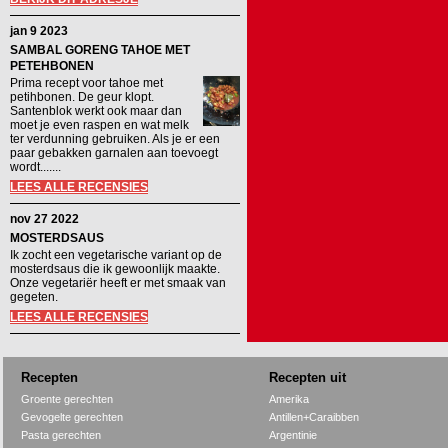
jan 9 2023
SAMBAL GORENG TAHOE MET
PETEHBONEN
Prima recept voor tahoe met
petihbonen. De geur klopt.
Santenblok werkt ook maar dan
moet je even raspen en wat melk
ter verdunning gebruiken. Als je er een
paar gebakken garnalen aan toevoegt
wordt.......
LEES ALLE RECENSIES
nov 27 2022
MOSTERDSAUS
Ik zocht een vegetarische variant op de
mosterdsaus die ik gewoonlijk maakte.
Onze vegetariër heeft er met smaak van
gegeten.
LEES ALLE RECENSIES
Recepten
Recepten uit
Groente gerechten
Amerika
Gevogelte gerechten
Antillen+Caraibben
Pasta gerechten
Argentinie