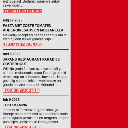
enthousiast. Bedankt, gaan we zeker
vaker doen..
LEES ALLE RECENSIES
aug 17 2023
PASTA MET ZOETE TOMATEN
AUBERGINESAUS EN MOZZARELLA
Makkelijk recept en heeeeeeeerlijk om te
eten bij een lekker glaasje wijn.!!
LEES ALLE RECENSIES
mei 8 2023
JAPANS RESTAURANT PARADIJS
OOSTERHOUT
Wij zijn grote fan van aziatische / all you
can eat restaurants, maar Paradijs steekt
er met kop en schouders bovenuit. Netjes
gezellig schoon lekker, veel keuze en
goede service aan tafel. Vriendel.......
BEKIJK DIT ADRESJE
feb 9 2023
TOKO MAMPIR
Jammer in Terneuzen geen toko ,tja
Boertje maar heeft niet alle bumbu's,zoals
verse djuruk peruk enz en nergens lemper
pasteitjes spekkoek te koop jammer
BEKIJK DIT ADRESJE