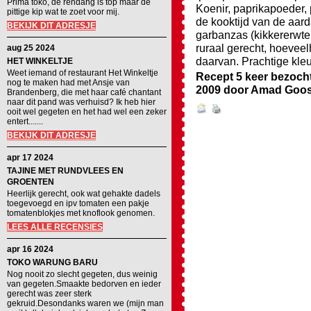
Prima toko, de rendang is top maar de
Koenir, paprikapoeder, 
pittige kip wat te zoet voor mij.
de kooktijd van de aar
BEKIJK DIT ADRESJE
garbanzas (kikkererwte
ruraal gerecht, hoeveel
aug 25 2024
daarvan. Prachtige kl
HET WINKELTJE
Weet iemand of restaurant Het Winkeltje
Recept 5 keer bezoch
nog te maken had met Ansje van
2009
door
Amad Goo
Brandenberg, die met haar café chantant
naar dit pand was verhuisd? Ik heb hier
ooit wel gegeten en het had wel een zeker
entert.......
BEKIJK DIT ADRESJE
apr 17 2024
TAJINE MET RUNDVLEES EN
GROENTEN
Heerlijk gerecht, ook wat gehakte dadels
toegevoegd en ipv tomaten een pakje
tomatenblokjes met knoflook genomen.
LEES ALLE RECENSIES
apr 16 2024
TOKO WARUNG BARU
Nog nooit zo slecht gegeten, dus weinig
van gegeten.Smaakte bedorven en ieder
gerecht was zeer sterk
gekruid.Desondanks waren we (mijn man