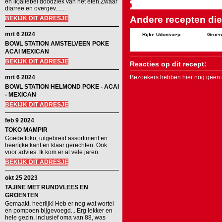
en ik)allebei doodziek van het eten.Zwaar
diarree en overgev.......
Andere recepten die 
BEKIJK DIT ADRESJE
mrt 6 2024
Rijke Udonsoep
Groen
BOWL STATION AMSTELVEEN POKE
ACAI MEXICAN
BEKIJK DIT ADRESJE
Reacties op dit recept:
mrt 6 2024
Bezoekers hebben hier nog geen r
BOWL STATION HELMOND POKE - ACAI
- MEXICAN
BEKIJK DIT ADRESJE
feb 9 2024
TOKO MAMPIR
Goede toko, uitgebreid assortiment en
heerlijke kant en klaar gerechten. Ook
voor advies. Ik kom er al vele jaren.
BEKIJK DIT ADRESJE
okt 25 2023
TAJINE MET RUNDVLEES EN
GROENTEN
Gemaakt, heerlijk! Heb er nog wat wortel
en pompoen bijgevoegd... Erg lekker en
hele gezin, inclusief oma van 88, was